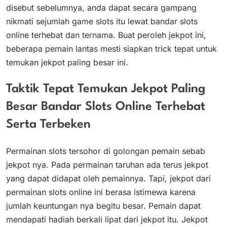
disebut sebelumnya, anda dapat secara gampang
nikmati sejumlah game slots itu lewat bandar slots
online terhebat dan ternama. Buat peroleh jekpot ini,
beberapa pemain lantas mesti siapkan trick tepat untuk
temukan jekpot paling besar ini.
Taktik Tepat Temukan Jekpot Paling
Besar Bandar Slots Online Terhebat
Serta Terbeken
Permainan slots tersohor di golongan pemain sebab
jekpot nya. Pada permainan taruhan ada terus jekpot
yang dapat didapat oleh pemainnya. Tapi, jekpot dari
permainan slots online ini berasa istimewa karena
jumlah keuntungan nya begitu besar. Pemain dapat
mendapati hadiah berkali lipat dari jekpot itu. Jekpot