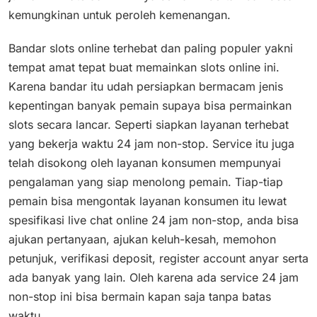
kemungkinan untuk peroleh kemenangan.
Bandar slots online terhebat dan paling populer yakni
tempat amat tepat buat memainkan slots online ini.
Karena bandar itu udah persiapkan bermacam jenis
kepentingan banyak pemain supaya bisa permainkan
slots secara lancar. Seperti siapkan layanan terhebat
yang bekerja waktu 24 jam non-stop. Service itu juga
telah disokong oleh layanan konsumen mempunyai
pengalaman yang siap menolong pemain. Tiap-tiap
pemain bisa mengontak layanan konsumen itu lewat
spesifikasi live chat online 24 jam non-stop, anda bisa
ajukan pertanyaan, ajukan keluh-kesah, memohon
petunjuk, verifikasi deposit, register account anyar serta
ada banyak yang lain. Oleh karena ada service 24 jam
non-stop ini bisa bermain kapan saja tanpa batas
waktu.