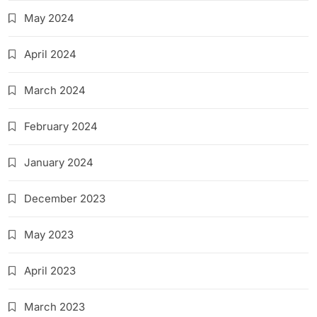
May 2024
April 2024
March 2024
February 2024
January 2024
December 2023
May 2023
April 2023
March 2023