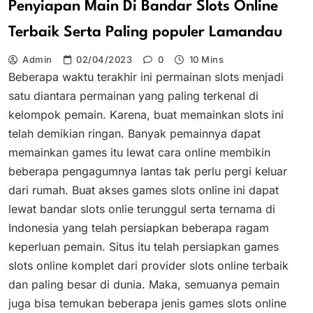
Penyiapan Main Di Bandar Slots Online
Terbaik Serta Paling populer Lamandau
Admin
02/04/2023
0
10 Mins
Beberapa waktu terakhir ini permainan slots menjadi
satu diantara permainan yang paling terkenal di
kelompok pemain. Karena, buat memainkan slots ini
telah demikian ringan. Banyak pemainnya dapat
memainkan games itu lewat cara online membikin
beberapa pengagumnya lantas tak perlu pergi keluar
dari rumah. Buat akses games slots online ini dapat
lewat bandar slots onlie terunggul serta ternama di
Indonesia yang telah persiapkan beberapa ragam
keperluan pemain. Situs itu telah persiapkan games
slots online komplet dari provider slots online terbaik
dan paling besar di dunia. Maka, semuanya pemain
juga bisa temukan beberapa jenis games slots online