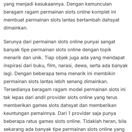
yang menjadi kesukaannya. Dengan kemunculan
beragam ragam permainan slots online komplet ini
membuat permainan slots lantas bertambah dahsyat
dimainkan.
Serunya dari permainan slots online punyai sangat
banyak tipe permainan slots online dengan topik
menarik dan unik. Tiap objek juga ada yang mendapat
inspirasi dari buku, film, narasi, dewa, serta ada banyak
lagi. Dengan beberapa tema menarik ini membikin
permainan slots lantas lebih senang dimainkan.
Tersedianya beragam ragam model permainan slots ini
tak lepas dari andil provider slots online yang terus
memberikan games slots dahsyat dan memberikan
keuntungan pemainnya. Dari 1 provider saja punya
beberapa ratus games slots online. Tidaklah heran, bila
sekarang ada banyak tipe permainan slots online yang