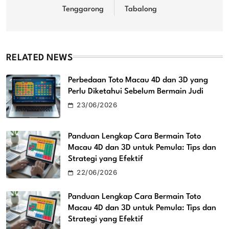
Tenggarong
Tabalong
RELATED NEWS
Perbedaan Toto Macau 4D dan 3D yang
Perlu Diketahui Sebelum Bermain Judi
23/06/2026
Panduan Lengkap Cara Bermain Toto
Macau 4D dan 3D untuk Pemula: Tips dan
Strategi yang Efektif
22/06/2026
Panduan Lengkap Cara Bermain Toto
Macau 4D dan 3D untuk Pemula: Tips dan
Strategi yang Efektif