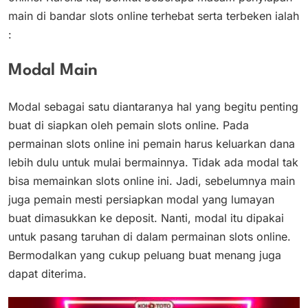
main di bandar slots online terhebat serta terbeken ialah
:
Modal Main
Modal sebagai satu diantaranya hal yang begitu penting
buat di siapkan oleh pemain slots online. Pada
permainan slots online ini pemain harus keluarkan dana
lebih dulu untuk mulai bermainnya. Tidak ada modal tak
bisa memainkan slots online ini. Jadi, sebelumnya main
juga pemain mesti persiapkan modal yang lumayan
buat dimasukkan ke deposit. Nanti, modal itu dipakai
untuk pasang taruhan di dalam permainan slots online.
Bermodalkan yang cukup peluang buat menang juga
dapat diterima.