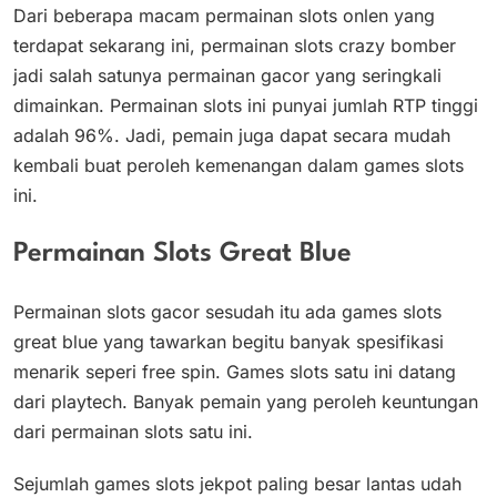
Dari beberapa macam permainan slots onlen yang
terdapat sekarang ini, permainan slots crazy bomber
jadi salah satunya permainan gacor yang seringkali
dimainkan. Permainan slots ini punyai jumlah RTP tinggi
adalah 96%. Jadi, pemain juga dapat secara mudah
kembali buat peroleh kemenangan dalam games slots
ini.
Permainan Slots Great Blue
Permainan slots gacor sesudah itu ada games slots
great blue yang tawarkan begitu banyak spesifikasi
menarik seperi free spin. Games slots satu ini datang
dari playtech. Banyak pemain yang peroleh keuntungan
dari permainan slots satu ini.
Sejumlah games slots jekpot paling besar lantas udah