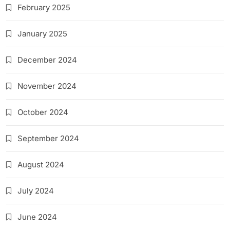
February 2025
January 2025
December 2024
November 2024
October 2024
September 2024
August 2024
July 2024
June 2024