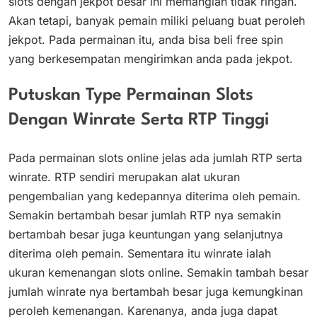
slots dengan jekpot besar ini memanglah tidak ringan.
Akan tetapi, banyak pemain miliki peluang buat peroleh
jekpot. Pada permainan itu, anda bisa beli free spin
yang berkesempatan mengirimkan anda pada jekpot.
Putuskan Type Permainan Slots
Dengan Winrate Serta RTP Tinggi
Pada permainan slots online jelas ada jumlah RTP serta
winrate. RTP sendiri merupakan alat ukuran
pengembalian yang kedepannya diterima oleh pemain.
Semakin bertambah besar jumlah RTP nya semakin
bertambah besar juga keuntungan yang selanjutnya
diterima oleh pemain. Sementara itu winrate ialah
ukuran kemenangan slots online. Semakin tambah besar
jumlah winrate nya bertambah besar juga kemungkinan
peroleh kemenangan. Karenanya, anda juga dapat