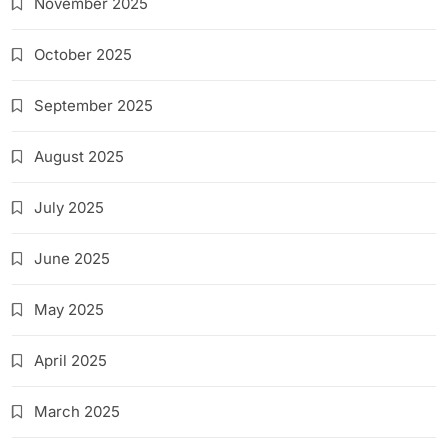
November 2025
October 2025
September 2025
August 2025
July 2025
June 2025
May 2025
April 2025
March 2025