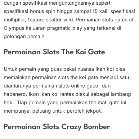
dengan spesifikasi menguntungkannya seperti
spesifikasi bonus spin hingga sampai 15 kali, spesifikasi
multiplier, feature scatter wild. Permainan slots gates of
Olympus keluaran pragmatic play yang terkenal di
golongan pemain.
Permainan Slots The Koi Gate
Untuk pemain yang puas bakal nuansa ikan koi bisa
memainkan permainan slots the koi gate menjadi satu
diantaranya permainan slots online gacor dari
habanero. Ikon ikan koi lantas diakui sebagai lambang
hoki. Tiap pemain yang permainkan the mati gate ini
mempunyai peluang untuk peroleh jekpot.
Permainan Slots Crazy Bomber