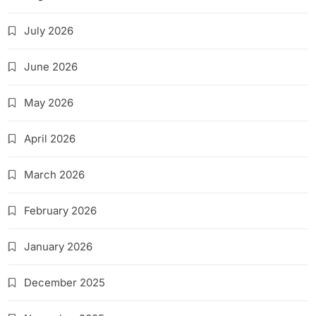
July 2026
June 2026
May 2026
April 2026
March 2026
February 2026
January 2026
December 2025