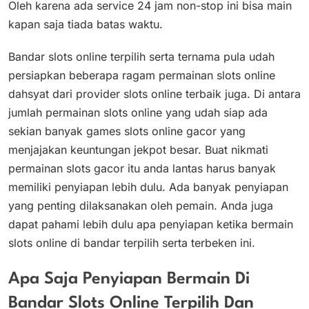
Oleh karena ada service 24 jam non-stop ini bisa main
kapan saja tiada batas waktu.
Bandar slots online terpilih serta ternama pula udah
persiapkan beberapa ragam permainan slots online
dahsyat dari provider slots online terbaik juga. Di antara
jumlah permainan slots online yang udah siap ada
sekian banyak games slots online gacor yang
menjajakan keuntungan jekpot besar. Buat nikmati
permainan slots gacor itu anda lantas harus banyak
memiliki penyiapan lebih dulu. Ada banyak penyiapan
yang penting dilaksanakan oleh pemain. Anda juga
dapat pahami lebih dulu apa penyiapan ketika bermain
slots online di bandar terpilih serta terbeken ini.
Apa Saja Penyiapan Bermain Di
Bandar Slots Online Terpilih Dan