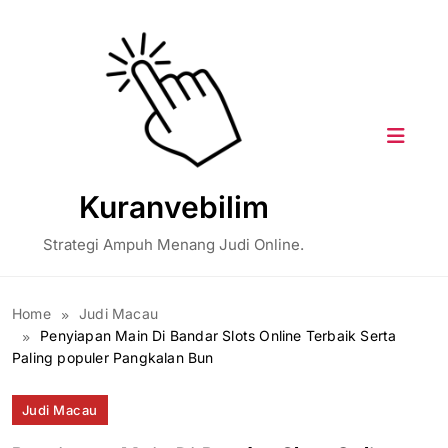
Skip
to
content
Kuranvebilim
Strategi Ampuh Menang Judi Online.
Home
Judi Macau
Penyiapan Main Di Bandar Slots Online Terbaik Serta
Paling populer Pangkalan Bun
Judi Macau