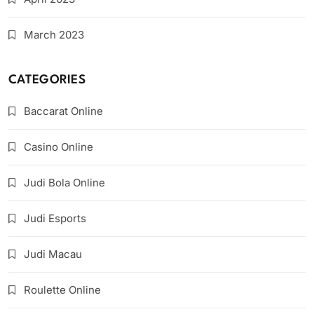
March 2023
CATEGORIES
Baccarat Online
Casino Online
Judi Bola Online
Judi Esports
Judi Macau
Roulette Online