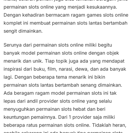
permainan slots online yang menjadi kesukaannya.
Dengan kehadiran bermacam ragam games slots online
komplet ini membuat permainan slots lantas bertambah
sengit dimainkan.
Serunya dari permainan slots online miliki begitu
banyak model permainan slots online dengan objek
menarik dan unik. Tiap topik juga ada yang mendapat
inspirasi dari buku, film, narasi, dewa, dan ada banyak
lagi. Dengan beberapa tema menarik ini bikin
permainan slots lantas bertambah senang dimainkan.
Ada beragam ragam model permainan slots ini tak
lepas dari andil provider slots online yang selalu
menyuguhkan permainan slots hebat dan beri
keuntungan pemainnya. Dari 1 provider saja miliki
beberapa ratus permainan slots online. Tidaklah heran,