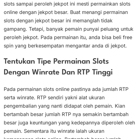
slots sampai peroleh jekpot ini mesti permainkan slots
online dengan jekpot besar. Buat menangi permainan
slots dengan jekpot besar ini memanglah tidak
gampang. Tetapi, banyak pemain punyai peluang untuk
peroleh jekpot. Pada permainan itu, anda bisa beli free
spin yang berkesempatan mengantar anda di jekpot.
Tentukan Tipe Permainan Slots
Dengan Winrate Dan RTP Tinggi
Pada permainan slots online pastinya ada jumlah RTP
serta winrate. RTP sendiri yakni alat ukuran
pengembalian yang nanti didapat oleh pemain. Kian
bertambah besar jumlah RTP nya semakin bertambah
besar juga keuntungan yang kedepannya diperoleh oleh
pemain. Sementara itu winrate ialah ukuran