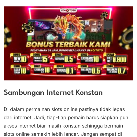
Sambungan Internet Konstan
Di dalam permainan slots online pastinya tidak lepas
dari internet. Jadi, tiap-tiap pemain harus siapkan pun
akses internet biar masih konstan sehingga bermain
slots online semakin lebih lancar. Jangan sempat di