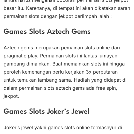
lantas harus mengenali bocoran permainan slots jekpot
besar itu. Karenanya, di tempat ini akan dikatakan saran
permainan slots dengan jekpot berlimpah ialah :
Games Slots Aztech Gems
Aztech gems merupakan pemainan slots online dari
pragmatic play. Permainan slots ini lantas lumayan
gampang dimainkan. Buat memainkan slots ini hingga
peroleh kemenangan perlu kerjakan 3x perputaran
untuk temukan lambang sama. Hadiah yang didapat di
dalam permainan slots aztech gems ada free spin,
jekpot.
Games Slots Joker’s Jewel
Joker’s jewel yakni games slots online termashyur di