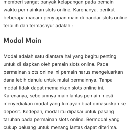
memberi sangat banyak kelapangan pada pemain
waktu permainkan slots online. Karenanya, berikut
beberapa macam penyiapan main di bandar slots online
terpilih dan termashyur adalah :
Modal Main
Modal adalah satu diantara hal yang begitu penting
untuk di siapkan oleh pemain slots online. Pada
permainan slots online ini pemain harus mengeluarkan
dana lebih dahulu untuk mulai bermainnya. Tanpa
modal tidak dapat memainkan slots online ini.
Karenanya, sebelumnya main lantas pemain mesti
menyediakan modal yang lumayan buat dimasukkan ke
deposit. Kedepan, modal itu dipakai untuk pasang
taruhan pada permainan slots online. Bermodal yang
cukup peluang untuk menang lantas dapat diterima.