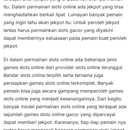
itu. Dalam permainan slots online ada jekpot yang bisa
menghadiahkan berkali lipat. Lumayan banyak pemain
yang ingin tahu akan jekpot itu. Untuk peroleh jekpot
lantas harus permainkan slots gacor yang diyakini
dapat memberinya keluasaan pada pemain buat peroleh
jekpot.
Di dalam permainan slots online ada beberapa jenis
games slots online dari provider slots online terunggul.
Bandar slots online terpilih serta ternama juga
persiapkan games slots online terkomplet. Banyak
pemain bisa juga secara gampang memperoleh games
slots online yang menjadi kesenangannya. Dari begitu
banyak model permainan slots online yang terdapat ada
sejumlah games slots online gacor yang dipercayai
dapat memberi jekpot. Karenanya, tiap-tiap pemain nya