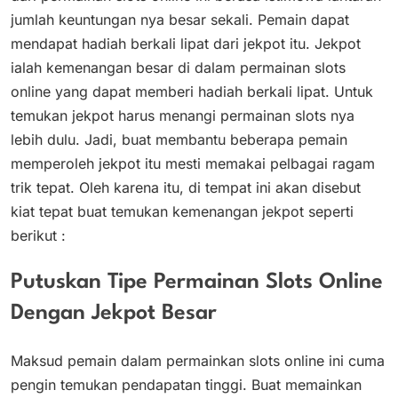
jumlah keuntungan nya besar sekali. Pemain dapat
mendapat hadiah berkali lipat dari jekpot itu. Jekpot
ialah kemenangan besar di dalam permainan slots
online yang dapat memberi hadiah berkali lipat. Untuk
temukan jekpot harus menangi permainan slots nya
lebih dulu. Jadi, buat membantu beberapa pemain
memperoleh jekpot itu mesti memakai pelbagai ragam
trik tepat. Oleh karena itu, di tempat ini akan disebut
kiat tepat buat temukan kemenangan jekpot seperti
berikut :
Putuskan Tipe Permainan Slots Online
Dengan Jekpot Besar
Maksud pemain dalam permainkan slots online ini cuma
pengin temukan pendapatan tinggi. Buat memainkan