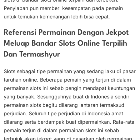
Penyiapan pun memberi kesempatan pada pemain
untuk temukan kemenangan lebih bisa cepat.
Referensi Permainan Dengan Jekpot
Meluap Bandar Slots Online Terpilih
Dan Termashyur
Slots sebagai tipe permainan yang sedang laku di pasar
taruhan online. Beberapa pemain yang terjun di dalam
permainan slots ini sebab pengin mendapat keuntungan
yang banyak. Sesungguhnya buat di Indonesia sendiri
permainan slots begitu dilarang lantaran termaksud
perjudian. Seluruh tipe perjudian di Indonesia amat
dilarang serta berdampak buat dipermainkan. Rata-rata
pemain terjun di dalam permainan slots ini sebab
terbujuk akan jekpot yang di pasarkan oleh permainan