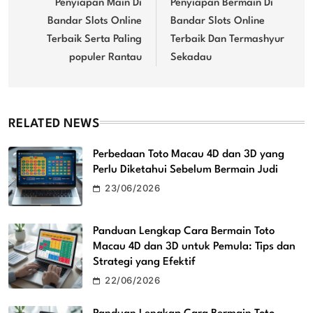
navigation
Penyiapan Main Di
Penyiapan Bermain Di
Bandar Slots Online
Bandar Slots Online
Terbaik Serta Paling
Terbaik Dan Termashyur
populer Rantau
Sekadau
RELATED NEWS
Perbedaan Toto Macau 4D dan 3D yang
Perlu Diketahui Sebelum Bermain Judi
23/06/2026
Panduan Lengkap Cara Bermain Toto
Macau 4D dan 3D untuk Pemula: Tips dan
Strategi yang Efektif
22/06/2026