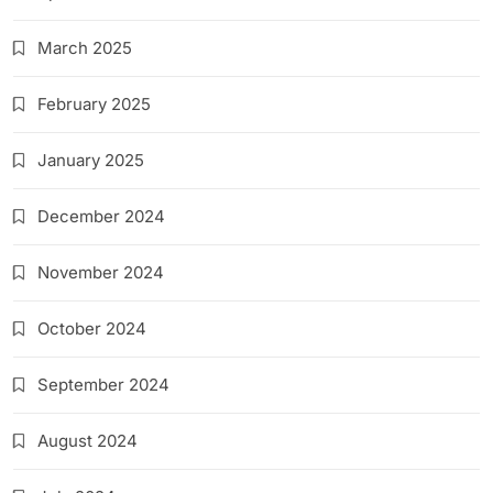
March 2025
February 2025
January 2025
December 2024
November 2024
October 2024
September 2024
August 2024