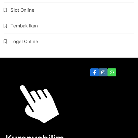
Slot Online
Tembak Ikan
Togel Online