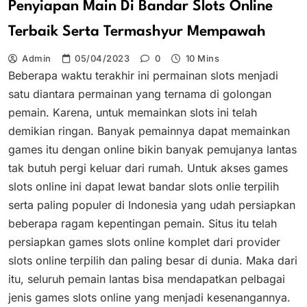
Penyiapan Main Di Bandar Slots Online
Terbaik Serta Termashyur Mempawah
Admin
05/04/2023
0
10 Mins
Beberapa waktu terakhir ini permainan slots menjadi
satu diantara permainan yang ternama di golongan
pemain. Karena, untuk memainkan slots ini telah
demikian ringan. Banyak pemainnya dapat memainkan
games itu dengan online bikin banyak pemujanya lantas
tak butuh pergi keluar dari rumah. Untuk akses games
slots online ini dapat lewat bandar slots onlie terpilih
serta paling populer di Indonesia yang udah persiapkan
beberapa ragam kepentingan pemain. Situs itu telah
persiapkan games slots online komplet dari provider
slots online terpilih dan paling besar di dunia. Maka dari
itu, seluruh pemain lantas bisa mendapatkan pelbagai
jenis games slots online yang menjadi kesenangannya.