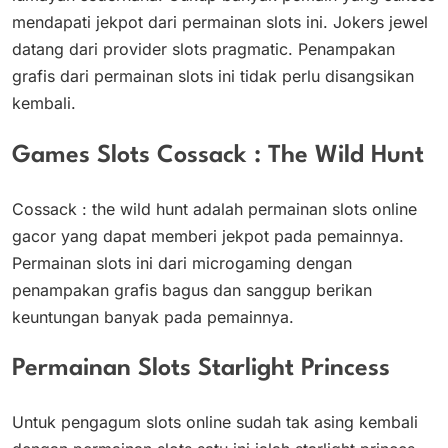
mendapati jekpot dari permainan slots ini. Jokers jewel
datang dari provider slots pragmatic. Penampakan
grafis dari permainan slots ini tidak perlu disangsikan
kembali.
Games Slots Cossack : The Wild Hunt
Cossack : the wild hunt adalah permainan slots online
gacor yang dapat memberi jekpot pada pemainnya.
Permainan slots ini dari microgaming dengan
penampakan grafis bagus dan sanggup berikan
keuntungan banyak pada pemainnya.
Permainan Slots Starlight Princess
Untuk pengagum slots online sudah tak asing kembali