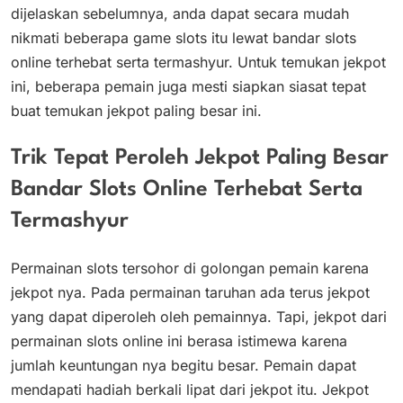
dijelaskan sebelumnya, anda dapat secara mudah
nikmati beberapa game slots itu lewat bandar slots
online terhebat serta termashyur. Untuk temukan jekpot
ini, beberapa pemain juga mesti siapkan siasat tepat
buat temukan jekpot paling besar ini.
Trik Tepat Peroleh Jekpot Paling Besar
Bandar Slots Online Terhebat Serta
Termashyur
Permainan slots tersohor di golongan pemain karena
jekpot nya. Pada permainan taruhan ada terus jekpot
yang dapat diperoleh oleh pemainnya. Tapi, jekpot dari
permainan slots online ini berasa istimewa karena
jumlah keuntungan nya begitu besar. Pemain dapat
mendapati hadiah berkali lipat dari jekpot itu. Jekpot