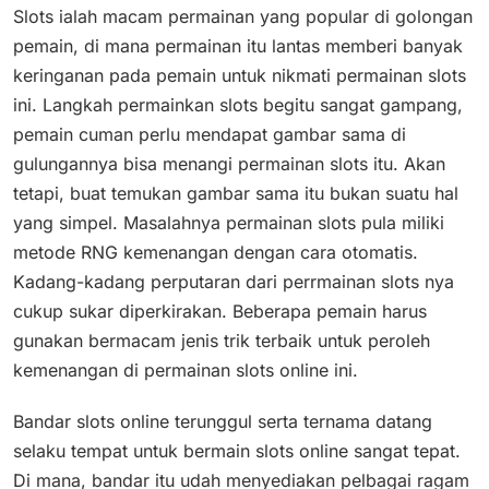
Slots ialah macam permainan yang popular di golongan
pemain, di mana permainan itu lantas memberi banyak
keringanan pada pemain untuk nikmati permainan slots
ini. Langkah permainkan slots begitu sangat gampang,
pemain cuman perlu mendapat gambar sama di
gulungannya bisa menangi permainan slots itu. Akan
tetapi, buat temukan gambar sama itu bukan suatu hal
yang simpel. Masalahnya permainan slots pula miliki
metode RNG kemenangan dengan cara otomatis.
Kadang-kadang perputaran dari perrmainan slots nya
cukup sukar diperkirakan. Beberapa pemain harus
gunakan bermacam jenis trik terbaik untuk peroleh
kemenangan di permainan slots online ini.
Bandar slots online terunggul serta ternama datang
selaku tempat untuk bermain slots online sangat tepat.
Di mana, bandar itu udah menyediakan pelbagai ragam