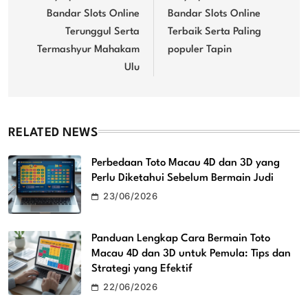
Bandar Slots Online
Bandar Slots Online
Terunggul Serta
Terbaik Serta Paling
Termashyur Mahakam
populer Tapin
Ulu
RELATED NEWS
Perbedaan Toto Macau 4D dan 3D yang
Perlu Diketahui Sebelum Bermain Judi
23/06/2026
Panduan Lengkap Cara Bermain Toto
Macau 4D dan 3D untuk Pemula: Tips dan
Strategi yang Efektif
22/06/2026