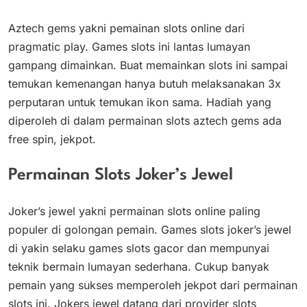
Aztech gems yakni pemainan slots online dari
pragmatic play. Games slots ini lantas lumayan
gampang dimainkan. Buat memainkan slots ini sampai
temukan kemenangan hanya butuh melaksanakan 3x
perputaran untuk temukan ikon sama. Hadiah yang
diperoleh di dalam permainan slots aztech gems ada
free spin, jekpot.
Permainan Slots Joker’s Jewel
Joker’s jewel yakni permainan slots online paling
populer di golongan pemain. Games slots joker’s jewel
di yakin selaku games slots gacor dan mempunyai
teknik bermain lumayan sederhana. Cukup banyak
pemain yang sukses memperoleh jekpot dari permainan
slots ini. Jokers jewel datang dari provider slots