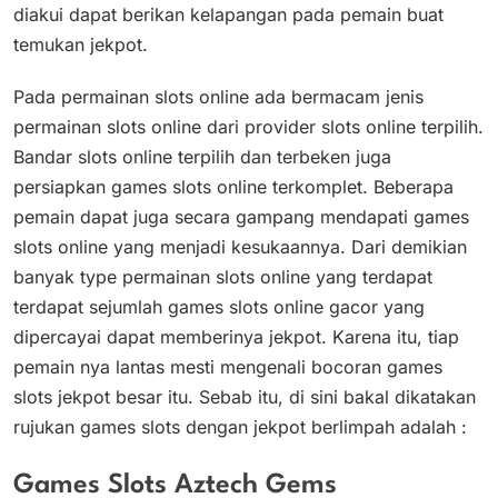
diakui dapat berikan kelapangan pada pemain buat
temukan jekpot.
Pada permainan slots online ada bermacam jenis
permainan slots online dari provider slots online terpilih.
Bandar slots online terpilih dan terbeken juga
persiapkan games slots online terkomplet. Beberapa
pemain dapat juga secara gampang mendapati games
slots online yang menjadi kesukaannya. Dari demikian
banyak type permainan slots online yang terdapat
terdapat sejumlah games slots online gacor yang
dipercayai dapat memberinya jekpot. Karena itu, tiap
pemain nya lantas mesti mengenali bocoran games
slots jekpot besar itu. Sebab itu, di sini bakal dikatakan
rujukan games slots dengan jekpot berlimpah adalah :
Games Slots Aztech Gems