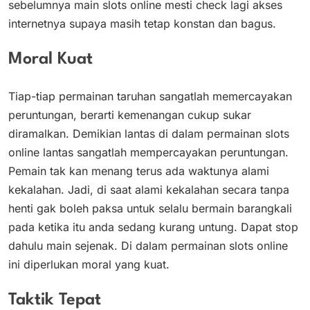
sebelumnya main slots online mesti check lagi akses
internetnya supaya masih tetap konstan dan bagus.
Moral Kuat
Tiap-tiap permainan taruhan sangatlah memercayakan
peruntungan, berarti kemenangan cukup sukar
diramalkan. Demikian lantas di dalam permainan slots
online lantas sangatlah mempercayakan peruntungan.
Pemain tak kan menang terus ada waktunya alami
kekalahan. Jadi, di saat alami kekalahan secara tanpa
henti gak boleh paksa untuk selalu bermain barangkali
pada ketika itu anda sedang kurang untung. Dapat stop
dahulu main sejenak. Di dalam permainan slots online
ini diperlukan moral yang kuat.
Taktik Tepat