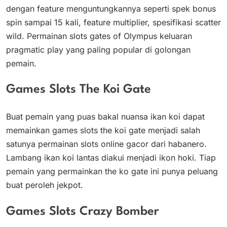
dengan feature menguntungkannya seperti spek bonus
spin sampai 15 kali, feature multiplier, spesifikasi scatter
wild. Permainan slots gates of Olympus keluaran
pragmatic play yang paling popular di golongan
pemain.
Games Slots The Koi Gate
Buat pemain yang puas bakal nuansa ikan koi dapat
memainkan games slots the koi gate menjadi salah
satunya permainan slots online gacor dari habanero.
Lambang ikan koi lantas diakui menjadi ikon hoki. Tiap
pemain yang permainkan the ko gate ini punya peluang
buat peroleh jekpot.
Games Slots Crazy Bomber