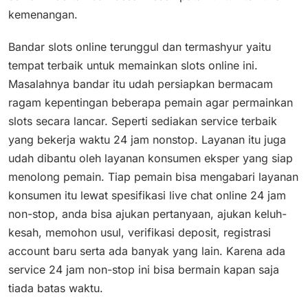
kemenangan.
Bandar slots online terunggul dan termashyur yaitu
tempat terbaik untuk memainkan slots online ini.
Masalahnya bandar itu udah persiapkan bermacam
ragam kepentingan beberapa pemain agar permainkan
slots secara lancar. Seperti sediakan service terbaik
yang bekerja waktu 24 jam nonstop. Layanan itu juga
udah dibantu oleh layanan konsumen eksper yang siap
menolong pemain. Tiap pemain bisa mengabari layanan
konsumen itu lewat spesifikasi live chat online 24 jam
non-stop, anda bisa ajukan pertanyaan, ajukan keluh-
kesah, memohon usul, verifikasi deposit, registrasi
account baru serta ada banyak yang lain. Karena ada
service 24 jam non-stop ini bisa bermain kapan saja
tiada batas waktu.