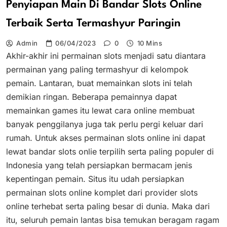
Penyiapan Main Di Bandar Slots Online
Terbaik Serta Termashyur Paringin
Admin
06/04/2023
0
10 Mins
Akhir-akhir ini permainan slots menjadi satu diantara
permainan yang paling termashyur di kelompok
pemain. Lantaran, buat memainkan slots ini telah
demikian ringan. Beberapa pemainnya dapat
memainkan games itu lewat cara online membuat
banyak penggilanya juga tak perlu pergi keluar dari
rumah. Untuk akses permainan slots online ini dapat
lewat bandar slots onlie terpilih serta paling populer di
Indonesia yang telah persiapkan bermacam jenis
kepentingan pemain. Situs itu udah persiapkan
permainan slots online komplet dari provider slots
online terhebat serta paling besar di dunia. Maka dari
itu, seluruh pemain lantas bisa temukan beragam ragam