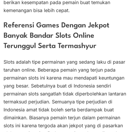
berikan kesempatan pada pemain buat temukan
kemenangan bisa lebih cepat.
Referensi Games Dengan Jekpot
Banyak Bandar Slots Online
Terunggul Serta Termashyur
Slots adalah tipe permainan yang sedang laku di pasar
taruhan online. Beberapa pemain yang terjun pada
permainan slots ini karena mau mendapati keuntungan
yang besar. Sebetulnya buat di Indonesia sendiri
permainan slots sangatlah tidak diperbolehkan lantaran
termaksud perjudian. Semuanya tipe perjudian di
Indonesia amat tidak boleh serta berdampak buat
dimainkan. Biasanya pemain terjun dalam permainan
slots ini karena tergoda akan jekpot yang di pasarkan