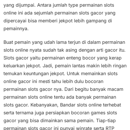
yang dijumpai. Antara jumlah type permainan slots
online ini ada sejumlah permainan slots gacor yang
dipercayai bisa memberi jekpot lebih gampang di
pemainnya.
Buat pemain yang udah lama terjun di dalam permainan
slots online nyata sudah tak asing dengan arti gacor itu.
Slots gacor yaitu permainan enteng bocor yang kerap
keluarkan jekpot. Jadi, pemain lantas makin lebih ringan
temukan keuntungan jekpot. Untuk memainkan slots
online gacor ini mesti tahu lebih dulu bocoran
permainan slots gacor nya. Dari begitu banyak macam
permainan slots online tentu ada banyak permainan
slots gacor. Kebanyakan, Bandar slots online terhebat
serta ternama juga persiapkan bocoran games slots
gacor yang bisa dimainkan sama pemain. Tiap-tiap
permainan slots gacor ini punyai winrate serta RTP