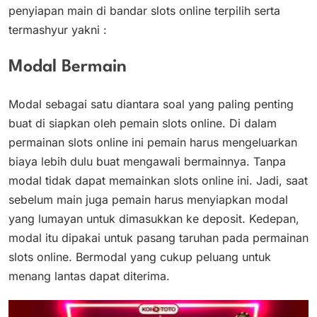
penyiapan main di bandar slots online terpilih serta
termashyur yakni :
Modal Bermain
Modal sebagai satu diantara soal yang paling penting
buat di siapkan oleh pemain slots online. Di dalam
permainan slots online ini pemain harus mengeluarkan
biaya lebih dulu buat mengawali bermainnya. Tanpa
modal tidak dapat memainkan slots online ini. Jadi, saat
sebelum main juga pemain harus menyiapkan modal
yang lumayan untuk dimasukkan ke deposit. Kedepan,
modal itu dipakai untuk pasang taruhan pada permainan
slots online. Bermodal yang cukup peluang untuk
menang lantas dapat diterima.