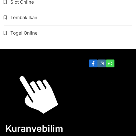
Slot Online
Tembak Ikan
Togel Online
Kuranvebilim