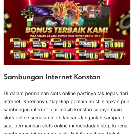
Sambungan Internet Konstan
Di dalam permainan slots online pastinya tak lepas dari
internet. Karenanya, tiap-tiap pemain mesti siapkan pun
sambungan internet biar masih konstan supaya main
slots online semakin lebih lancar. Janganlah sampai di
saat permainkan slots online ini mendadak stop karena
sambungan internetnya jelek. Hal itu pastinya bakal