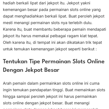
hadiah berkali lipat dari jekpot itu. Jekpot yakni
kemenangan besar pada permainan slots online yang
dapat menghadiahkan berkali lipat. Buat peroleh jekpot
mesti menangi permainan slots nya terlebih dulu.
Karena itu, buat membantu beberapa pemain mendapati
jekpot itu harus memakai pelbagai ragam kiat tepat.
Oleh karena itu, di tempat ini akan dikatakan trik tepat
untuk temukan kemenangan jekpot seperti berikut :
Tentukan Tipe Permainan Slots Online
Dengan Jekpot Besar
Arah pemain dalam permainkan slots online ini cuma
ingin temukan pendapatan tinggi. Buat memainkan slots
hingga sampai peroleh jekpot ini harus permainkan
slots online dengan jekpot besar. Buat menangi