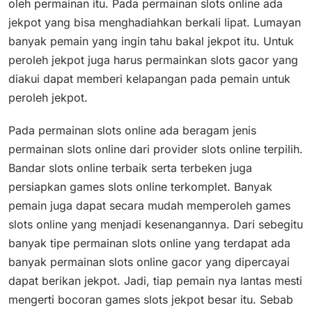
oleh permainan itu. Pada permainan slots online ada
jekpot yang bisa menghadiahkan berkali lipat. Lumayan
banyak pemain yang ingin tahu bakal jekpot itu. Untuk
peroleh jekpot juga harus permainkan slots gacor yang
diakui dapat memberi kelapangan pada pemain untuk
peroleh jekpot.
Pada permainan slots online ada beragam jenis
permainan slots online dari provider slots online terpilih.
Bandar slots online terbaik serta terbeken juga
persiapkan games slots online terkomplet. Banyak
pemain juga dapat secara mudah memperoleh games
slots online yang menjadi kesenangannya. Dari sebegitu
banyak tipe permainan slots online yang terdapat ada
banyak permainan slots online gacor yang dipercayai
dapat berikan jekpot. Jadi, tiap pemain nya lantas mesti
mengerti bocoran games slots jekpot besar itu. Sebab