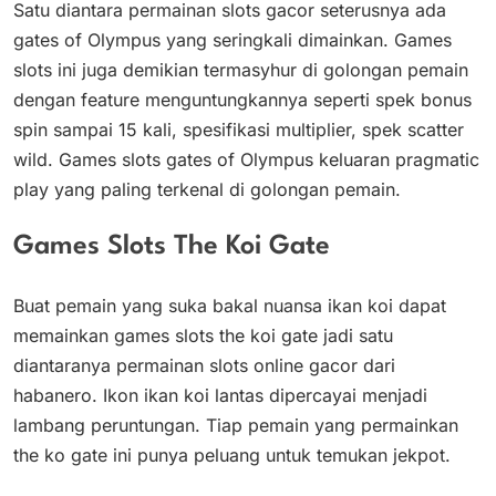
Satu diantara permainan slots gacor seterusnya ada
gates of Olympus yang seringkali dimainkan. Games
slots ini juga demikian termasyhur di golongan pemain
dengan feature menguntungkannya seperti spek bonus
spin sampai 15 kali, spesifikasi multiplier, spek scatter
wild. Games slots gates of Olympus keluaran pragmatic
play yang paling terkenal di golongan pemain.
Games Slots The Koi Gate
Buat pemain yang suka bakal nuansa ikan koi dapat
memainkan games slots the koi gate jadi satu
diantaranya permainan slots online gacor dari
habanero. Ikon ikan koi lantas dipercayai menjadi
lambang peruntungan. Tiap pemain yang permainkan
the ko gate ini punya peluang untuk temukan jekpot.