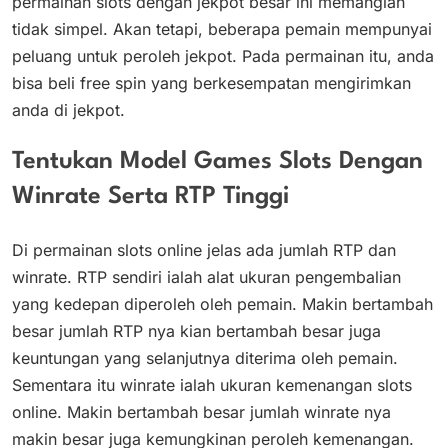
permainan slots dengan jekpot besar ini memanglah
tidak simpel. Akan tetapi, beberapa pemain mempunyai
peluang untuk peroleh jekpot. Pada permainan itu, anda
bisa beli free spin yang berkesempatan mengirimkan
anda di jekpot.
Tentukan Model Games Slots Dengan
Winrate Serta RTP Tinggi
Di permainan slots online jelas ada jumlah RTP dan
winrate. RTP sendiri ialah alat ukuran pengembalian
yang kedepan diperoleh oleh pemain. Makin bertambah
besar jumlah RTP nya kian bertambah besar juga
keuntungan yang selanjutnya diterima oleh pemain.
Sementara itu winrate ialah ukuran kemenangan slots
online. Makin bertambah besar jumlah winrate nya
makin besar juga kemungkinan peroleh kemenangan.