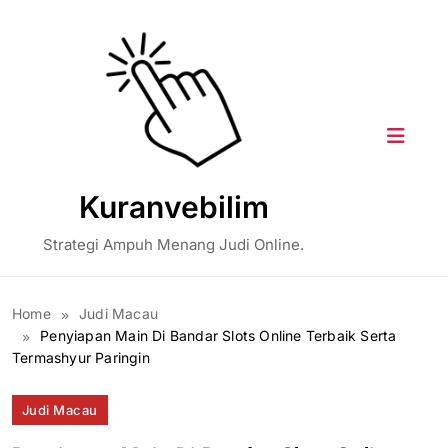
Skip
to
content
Kuranvebilim
Strategi Ampuh Menang Judi Online.
Home
Judi Macau
Penyiapan Main Di Bandar Slots Online Terbaik Serta
Termashyur Paringin
Judi Macau