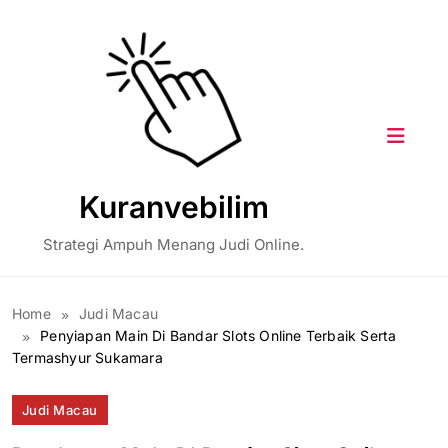
Skip
to
content
Kuranvebilim
Strategi Ampuh Menang Judi Online.
Home
Judi Macau
Penyiapan Main Di Bandar Slots Online Terbaik Serta
Termashyur Sukamara
Judi Macau