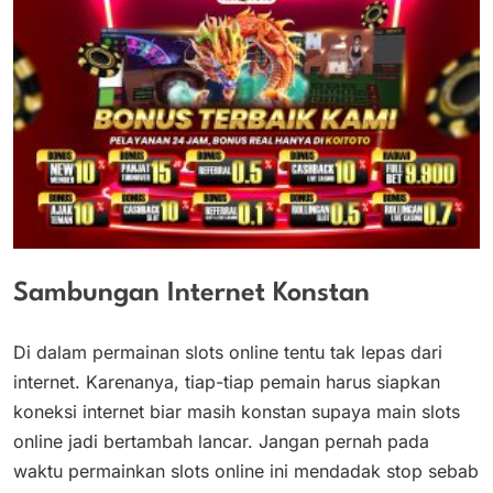
Sambungan Internet Konstan
Di dalam permainan slots online tentu tak lepas dari
internet. Karenanya, tiap-tiap pemain harus siapkan
koneksi internet biar masih konstan supaya main slots
online jadi bertambah lancar. Jangan pernah pada
waktu permainkan slots online ini mendadak stop sebab