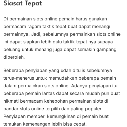
Siasat Tepat
Di permainan slots online pemain harus gunakan
bermacam ragam taktik tepat buat dapat menangi
bermainnya. Jadi, sebelumnya permainkan slots online
ini dapat siapkan lebih dulu taktik tepat nya supaya
peluang untuk menang juga dapat semakin gampang
diperoleh.
Beberapa penyiapan yang udah ditulis sebelumnya
terus-menerus untuk memudahkan beberapa pemain
dalam permainkan slots online. Adanya penyiapan itu,
beberapa pemain lantas dapat secara mudah pun buat
nikmati bermacam kehebohan permainan slots di
bandar slots online terpilih dan paling populer.
Penyiapan memberi kemungkinan di pemain buat
temukan kemenangan lebih bisa cepat.