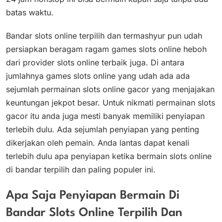
batas waktu.
Bandar slots online terpilih dan termashyur pun udah
persiapkan beragam ragam games slots online heboh
dari provider slots online terbaik juga. Di antara
jumlahnya games slots online yang udah ada ada
sejumlah permainan slots online gacor yang menjajakan
keuntungan jekpot besar. Untuk nikmati permainan slots
gacor itu anda juga mesti banyak memiliki penyiapan
terlebih dulu. Ada sejumlah penyiapan yang penting
dikerjakan oleh pemain. Anda lantas dapat kenali
terlebih dulu apa penyiapan ketika bermain slots online
di bandar terpilih dan paling populer ini.
Apa Saja Penyiapan Bermain Di
Bandar Slots Online Terpilih Dan