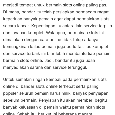
menjadi tempat untuk bermain slots online paling pas.
Di mana, bandar itu telah persiapkan bermacam ragam
keperluan banyak pemain agar dapat permainkan slots
secara lancar. Kepentingan itu antara lain service terpilih
dan layanan komplet. Walaupun, permainan slots ini
dimainkan dengan cara online tidak tutup adanya
kemungkinan kalau pemain juga perlu faslitas komplet
dan service terbaik ini biar lebih membantu tiap pemain
bermain slots online. Jadi, bandar itu juga udah
menyediakan sarana dan service terunggul.
Untuk semakin ringan kembali pada permainkan slots
online di bandar slots online terhebat serta paling
populer seluruh pemain harus miliki banyak penyiapan
sebelum bermain. Penyiapan itu akan memberi begitu
banyak keluasaan di pemain waktu permainkan slots
online. Sebab itu, berikut ini beberapa macam