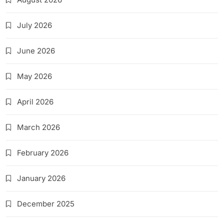
July 2026
June 2026
May 2026
April 2026
March 2026
February 2026
January 2026
December 2025