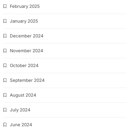
February 2025
January 2025
December 2024
November 2024
October 2024
September 2024
August 2024
July 2024
June 2024