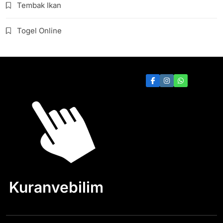
Tembak Ikan
Togel Online
Kuranvebilim