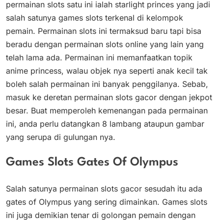
permainan slots satu ini ialah starlight princes yang jadi
salah satunya games slots terkenal di kelompok
pemain. Permainan slots ini termaksud baru tapi bisa
beradu dengan permainan slots online yang lain yang
telah lama ada. Permainan ini memanfaatkan topik
anime princess, walau objek nya seperti anak kecil tak
boleh salah permainan ini banyak penggilanya. Sebab,
masuk ke deretan permainan slots gacor dengan jekpot
besar. Buat memperoleh kemenangan pada permainan
ini, anda perlu datangkan 8 lambang ataupun gambar
yang serupa di gulungan nya.
Games Slots Gates Of Olympus
Salah satunya permainan slots gacor sesudah itu ada
gates of Olympus yang sering dimainkan. Games slots
ini juga demikian tenar di golongan pemain dengan