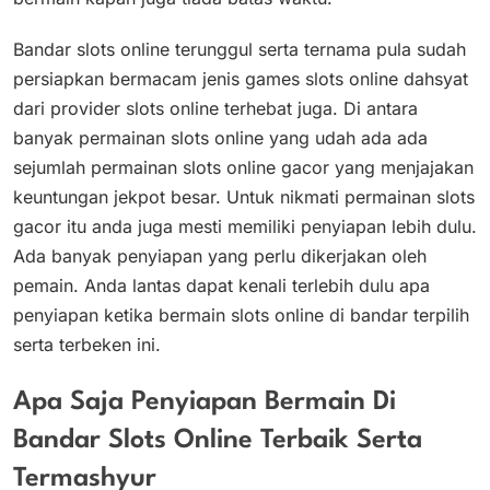
Bandar slots online terunggul serta ternama pula sudah
persiapkan bermacam jenis games slots online dahsyat
dari provider slots online terhebat juga. Di antara
banyak permainan slots online yang udah ada ada
sejumlah permainan slots online gacor yang menjajakan
keuntungan jekpot besar. Untuk nikmati permainan slots
gacor itu anda juga mesti memiliki penyiapan lebih dulu.
Ada banyak penyiapan yang perlu dikerjakan oleh
pemain. Anda lantas dapat kenali terlebih dulu apa
penyiapan ketika bermain slots online di bandar terpilih
serta terbeken ini.
Apa Saja Penyiapan Bermain Di
Bandar Slots Online Terbaik Serta
Termashyur