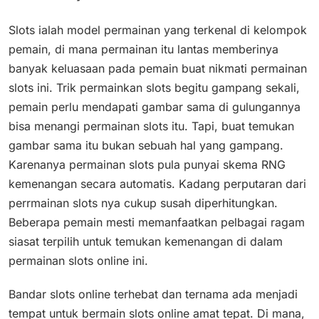
Slots ialah model permainan yang terkenal di kelompok
pemain, di mana permainan itu lantas memberinya
banyak keluasaan pada pemain buat nikmati permainan
slots ini. Trik permainkan slots begitu gampang sekali,
pemain perlu mendapati gambar sama di gulungannya
bisa menangi permainan slots itu. Tapi, buat temukan
gambar sama itu bukan sebuah hal yang gampang.
Karenanya permainan slots pula punyai skema RNG
kemenangan secara automatis. Kadang perputaran dari
perrmainan slots nya cukup susah diperhitungkan.
Beberapa pemain mesti memanfaatkan pelbagai ragam
siasat terpilih untuk temukan kemenangan di dalam
permainan slots online ini.
Bandar slots online terhebat dan ternama ada menjadi
tempat untuk bermain slots online amat tepat. Di mana,