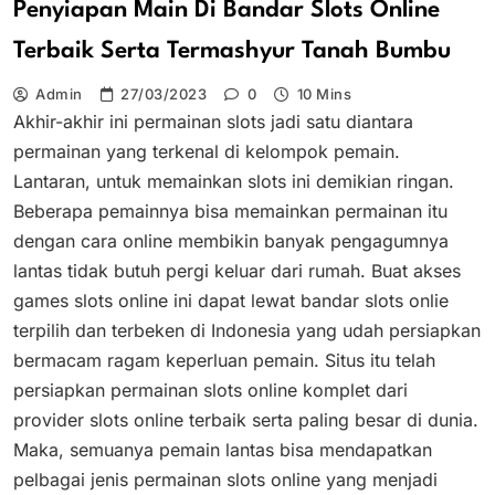
Penyiapan Main Di Bandar Slots Online
Terbaik Serta Termashyur Tanah Bumbu
Admin
27/03/2023
0
10 Mins
Akhir-akhir ini permainan slots jadi satu diantara
permainan yang terkenal di kelompok pemain.
Lantaran, untuk memainkan slots ini demikian ringan.
Beberapa pemainnya bisa memainkan permainan itu
dengan cara online membikin banyak pengagumnya
lantas tidak butuh pergi keluar dari rumah. Buat akses
games slots online ini dapat lewat bandar slots onlie
terpilih dan terbeken di Indonesia yang udah persiapkan
bermacam ragam keperluan pemain. Situs itu telah
persiapkan permainan slots online komplet dari
provider slots online terbaik serta paling besar di dunia.
Maka, semuanya pemain lantas bisa mendapatkan
pelbagai jenis permainan slots online yang menjadi