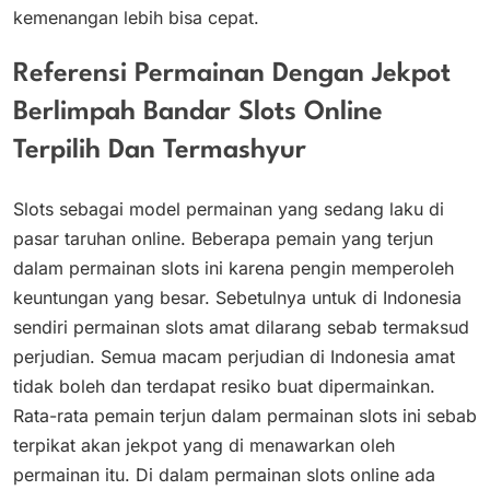
kemenangan lebih bisa cepat.
Referensi Permainan Dengan Jekpot
Berlimpah Bandar Slots Online
Terpilih Dan Termashyur
Slots sebagai model permainan yang sedang laku di
pasar taruhan online. Beberapa pemain yang terjun
dalam permainan slots ini karena pengin memperoleh
keuntungan yang besar. Sebetulnya untuk di Indonesia
sendiri permainan slots amat dilarang sebab termaksud
perjudian. Semua macam perjudian di Indonesia amat
tidak boleh dan terdapat resiko buat dipermainkan.
Rata-rata pemain terjun dalam permainan slots ini sebab
terpikat akan jekpot yang di menawarkan oleh
permainan itu. Di dalam permainan slots online ada