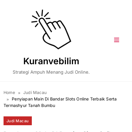
Skip
to
content
Kuranvebilim
Strategi Ampuh Menang Judi Online.
Home
Judi Macau
Penyiapan Main Di Bandar Slots Online Terbaik Serta
Termashyur Tanah Bumbu
Judi Macau