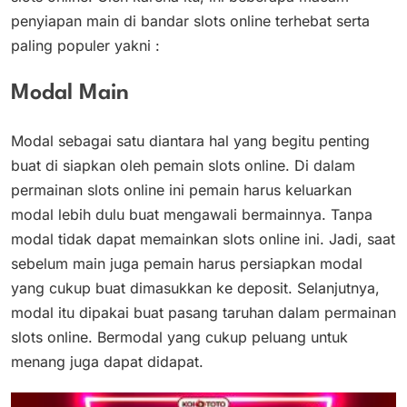
penyiapan main di bandar slots online terhebat serta
paling populer yakni :
Modal Main
Modal sebagai satu diantara hal yang begitu penting
buat di siapkan oleh pemain slots online. Di dalam
permainan slots online ini pemain harus keluarkan
modal lebih dulu buat mengawali bermainnya. Tanpa
modal tidak dapat memainkan slots online ini. Jadi, saat
sebelum main juga pemain harus persiapkan modal
yang cukup buat dimasukkan ke deposit. Selanjutnya,
modal itu dipakai buat pasang taruhan dalam permainan
slots online. Bermodal yang cukup peluang untuk
menang juga dapat didapat.