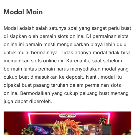
Modal Main
Modal adalah salah satunya soal yang sangat perlu buat
di siapkan oleh pemain slots online. Di permainan slots
online ini pemain mesti mengeluarkan biaya lebih dulu
untuk mulai bermainnya. Tidak adanya modal tidak bisa
memainkan slots online ini. Karena itu, saat sebelum
bermain lantas pemain harus menyediakan modal yang
cukup buat dimasukkan ke deposit. Nanti, modal itu
dipakai buat pasang taruhan dalam permainan slots
online. Bermodalkan yang cukup peluang buat menang
juga dapat diperoleh.