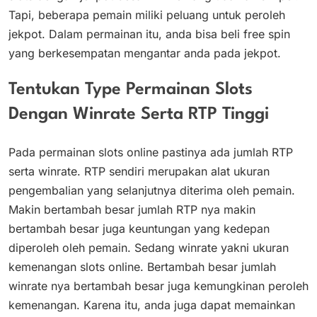
Tapi, beberapa pemain miliki peluang untuk peroleh
jekpot. Dalam permainan itu, anda bisa beli free spin
yang berkesempatan mengantar anda pada jekpot.
Tentukan Type Permainan Slots
Dengan Winrate Serta RTP Tinggi
Pada permainan slots online pastinya ada jumlah RTP
serta winrate. RTP sendiri merupakan alat ukuran
pengembalian yang selanjutnya diterima oleh pemain.
Makin bertambah besar jumlah RTP nya makin
bertambah besar juga keuntungan yang kedepan
diperoleh oleh pemain. Sedang winrate yakni ukuran
kemenangan slots online. Bertambah besar jumlah
winrate nya bertambah besar juga kemungkinan peroleh
kemenangan. Karena itu, anda juga dapat memainkan