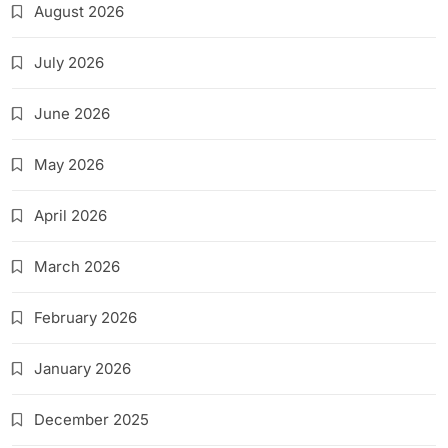
August 2026
July 2026
June 2026
May 2026
April 2026
March 2026
February 2026
January 2026
December 2025