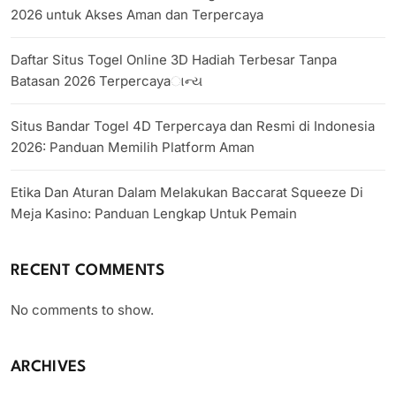
2026 untuk Akses Aman dan Terpercaya
Daftar Situs Togel Online 3D Hadiah Terbesar Tanpa
Batasan 2026 Terpercayaાન્ય
Situs Bandar Togel 4D Terpercaya dan Resmi di Indonesia
2026: Panduan Memilih Platform Aman
Etika Dan Aturan Dalam Melakukan Baccarat Squeeze Di
Meja Kasino: Panduan Lengkap Untuk Pemain
RECENT COMMENTS
No comments to show.
ARCHIVES