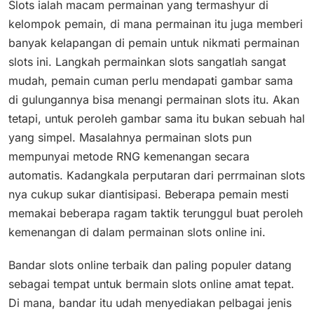
Slots ialah macam permainan yang termashyur di
kelompok pemain, di mana permainan itu juga memberi
banyak kelapangan di pemain untuk nikmati permainan
slots ini. Langkah permainkan slots sangatlah sangat
mudah, pemain cuman perlu mendapati gambar sama
di gulungannya bisa menangi permainan slots itu. Akan
tetapi, untuk peroleh gambar sama itu bukan sebuah hal
yang simpel. Masalahnya permainan slots pun
mempunyai metode RNG kemenangan secara
automatis. Kadangkala perputaran dari perrmainan slots
nya cukup sukar diantisipasi. Beberapa pemain mesti
memakai beberapa ragam taktik terunggul buat peroleh
kemenangan di dalam permainan slots online ini.
Bandar slots online terbaik dan paling populer datang
sebagai tempat untuk bermain slots online amat tepat.
Di mana, bandar itu udah menyediakan pelbagai jenis