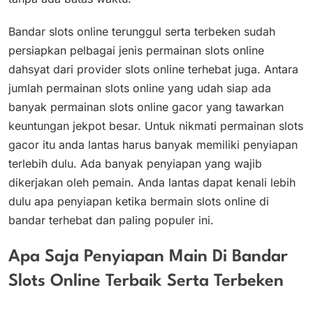
Bandar slots online terunggul serta terbeken sudah
persiapkan pelbagai jenis permainan slots online
dahsyat dari provider slots online terhebat juga. Antara
jumlah permainan slots online yang udah siap ada
banyak permainan slots online gacor yang tawarkan
keuntungan jekpot besar. Untuk nikmati permainan slots
gacor itu anda lantas harus banyak memiliki penyiapan
terlebih dulu. Ada banyak penyiapan yang wajib
dikerjakan oleh pemain. Anda lantas dapat kenali lebih
dulu apa penyiapan ketika bermain slots online di
bandar terhebat dan paling populer ini.
Apa Saja Penyiapan Main Di Bandar
Slots Online Terbaik Serta Terbeken