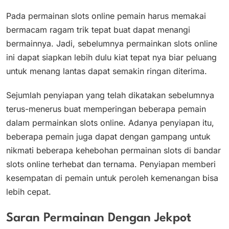
Pada permainan slots online pemain harus memakai
bermacam ragam trik tepat buat dapat menangi
bermainnya. Jadi, sebelumnya permainkan slots online
ini dapat siapkan lebih dulu kiat tepat nya biar peluang
untuk menang lantas dapat semakin ringan diterima.
Sejumlah penyiapan yang telah dikatakan sebelumnya
terus-menerus buat memperingan beberapa pemain
dalam permainkan slots online. Adanya penyiapan itu,
beberapa pemain juga dapat dengan gampang untuk
nikmati beberapa kehebohan permainan slots di bandar
slots online terhebat dan ternama. Penyiapan memberi
kesempatan di pemain untuk peroleh kemenangan bisa
lebih cepat.
Saran Permainan Dengan Jekpot