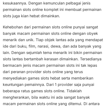
kesukaannya. Dengan kemunculan pelbagai jenis
permainan slots online komplet ini membuat permainan
slots juga kian hebat dimainkan.
Kehebohan dari permainan slots online punyai sangat
banyak macam permainan slots online dengan obyek
menarik dan unik. Tiap objek lantas ada yang mendapat
ide dari buku, film, narasi, dewa, dan ada banyak yang
lain. Dengan sejumlah tema menarik ini bikin permainan
slots lantas bertambah kerasan dimainkan. Tersedianya
bermacam jenis macam permainan slots ini tak lepas
dari peranan provider slots online yang terus
menyediakan games slots hebat serta memberikan
keuntungan pemainnya. Dari 1 provider saja punyai
beberapa ratus games slots online. Tidaklah
mengherankan, bila waktu ini ada sangat banyak
macam permainan slots online yang ditemui. Di antara