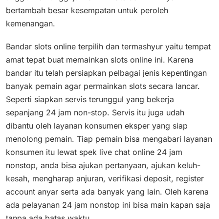
bertambah besar kesempatan untuk peroleh
kemenangan.
Bandar slots online terpilih dan termashyur yaitu tempat
amat tepat buat memainkan slots online ini. Karena
bandar itu telah persiapkan pelbagai jenis kepentingan
banyak pemain agar permainkan slots secara lancar.
Seperti siapkan servis terunggul yang bekerja
sepanjang 24 jam non-stop. Servis itu juga udah
dibantu oleh layanan konsumen eksper yang siap
menolong pemain. Tiap pemain bisa mengabari layanan
konsumen itu lewat spek live chat online 24 jam
nonstop, anda bisa ajukan pertanyaan, ajukan keluh-
kesah, mengharap anjuran, verifikasi deposit, register
account anyar serta ada banyak yang lain. Oleh karena
ada pelayanan 24 jam nonstop ini bisa main kapan saja
tanpa ada batas waktu.