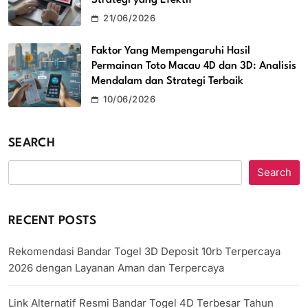
21/06/2026
Faktor Yang Mempengaruhi Hasil
Permainan Toto Macau 4D dan 3D: Analisis
Mendalam dan Strategi Terbaik
10/06/2026
SEARCH
Search
RECENT POSTS
Rekomendasi Bandar Togel 3D Deposit 10rb Terpercaya
2026 dengan Layanan Aman dan Terpercaya
Link Alternatif Resmi Bandar Togel 4D Terbesar Tahun