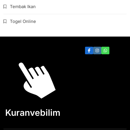
Tembak Ikan
Togel Online
Kuranvebilim