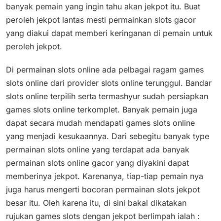
banyak pemain yang ingin tahu akan jekpot itu. Buat
peroleh jekpot lantas mesti permainkan slots gacor
yang diakui dapat memberi keringanan di pemain untuk
peroleh jekpot.
Di permainan slots online ada pelbagai ragam games
slots online dari provider slots online terunggul. Bandar
slots online terpilih serta termashyur sudah persiapkan
games slots online terkomplet. Banyak pemain juga
dapat secara mudah mendapati games slots online
yang menjadi kesukaannya. Dari sebegitu banyak type
permainan slots online yang terdapat ada banyak
permainan slots online gacor yang diyakini dapat
memberinya jekpot. Karenanya, tiap-tiap pemain nya
juga harus mengerti bocoran permainan slots jekpot
besar itu. Oleh karena itu, di sini bakal dikatakan
rujukan games slots dengan jekpot berlimpah ialah :