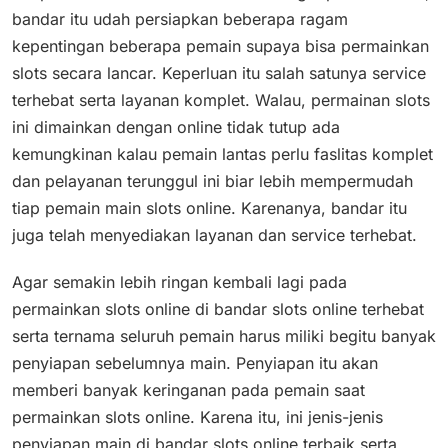
bandar itu udah persiapkan beberapa ragam
kepentingan beberapa pemain supaya bisa permainkan
slots secara lancar. Keperluan itu salah satunya service
terhebat serta layanan komplet. Walau, permainan slots
ini dimainkan dengan online tidak tutup ada
kemungkinan kalau pemain lantas perlu faslitas komplet
dan pelayanan terunggul ini biar lebih mempermudah
tiap pemain main slots online. Karenanya, bandar itu
juga telah menyediakan layanan dan service terhebat.
Agar semakin lebih ringan kembali lagi pada
permainkan slots online di bandar slots online terhebat
serta ternama seluruh pemain harus miliki begitu banyak
penyiapan sebelumnya main. Penyiapan itu akan
memberi banyak keringanan pada pemain saat
permainkan slots online. Karena itu, ini jenis-jenis
penyiapan main di bandar slots online terbaik serta