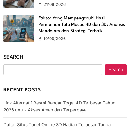
21/06/2026
Faktor Yang Mempengaruhi Hasil
Permainan Toto Macau 4D dan 3D: Analisis
Mendalam dan Strategi Terbaik
10/06/2026
SEARCH
Search
RECENT POSTS
Link Alternatif Resmi Bandar Togel 4D Terbesar Tahun
2026 untuk Akses Aman dan Terpercaya
Daftar Situs Togel Online 3D Hadiah Terbesar Tanpa