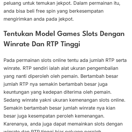
peluang untuk temukan jekpot. Dalam permainan itu,
anda bisa beli free spin yang berkesempatan
mengirimkan anda pada jekpot.
Tentukan Model Games Slots Dengan
Winrate Dan RTP Tinggi
Pada permainan slots online tentu ada jumlah RTP serta
winrate. RTP sendiri ialah alat ukuran pengembalian
yang nanti diperoleh oleh pemain. Bertambah besar
jumlah RTP nya semakin bertambah besar juga
keuntungan yang kedepan diterima oleh pemain.
Sedang winrate yakni ukuran kemenangan slots online.
Semakin bertambah besar jumlah winrate nya kian
besar juga kesempatan peroleh kemenangan.
Karenanya, anda juga dapat memainkan slots dengan
winrate dan RTP tinggi biar peluang peroleh