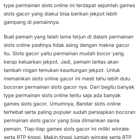
type permainan slots online ini terdapat sejumlah games
slots gacor yang diakui bisa berikan jekpot lebih
gampang di pemainnya.
Buat pemain yang telah lama terjun di dalam permainan
slots online pastinya tidak asing dengan makna gacor
itu. Slots gacor yaitu permainan mudah bocor yang
kerap keluarkan jekpot. Jadi, pemain lantas akan
tambah ringan temukan keuntungan jekpot. Untuk
memainkan slots online gacor ini mesti tahu lebih dulu
bocoran permainan slots gacor nya. Dari begitu banyak
type permainan slots online tentu saja ada banyak
games slots gacor. Umumnya, Bandar slots online
terhebat serta paling populer sudah persiapkan bocoran
permainan slots gacor yang bisa dimainkan sama
pemain. Tiap-tiap games slots gacor ini miliki winrate
serta RTP tinggi. Makin tinggi jumlah winrate serta RTP