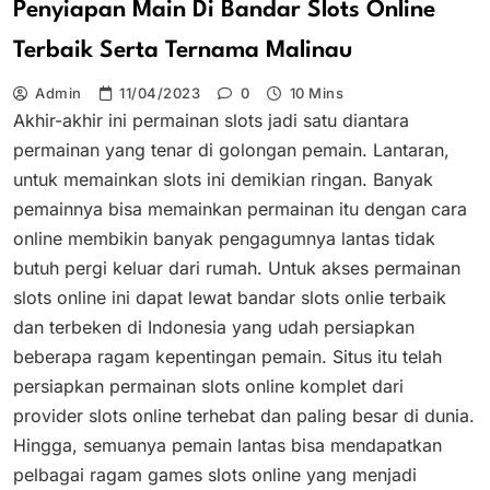
Penyiapan Main Di Bandar Slots Online
Terbaik Serta Ternama Malinau
Admin
11/04/2023
0
10 Mins
Akhir-akhir ini permainan slots jadi satu diantara
permainan yang tenar di golongan pemain. Lantaran,
untuk memainkan slots ini demikian ringan. Banyak
pemainnya bisa memainkan permainan itu dengan cara
online membikin banyak pengagumnya lantas tidak
butuh pergi keluar dari rumah. Untuk akses permainan
slots online ini dapat lewat bandar slots onlie terbaik
dan terbeken di Indonesia yang udah persiapkan
beberapa ragam kepentingan pemain. Situs itu telah
persiapkan permainan slots online komplet dari
provider slots online terhebat dan paling besar di dunia.
Hingga, semuanya pemain lantas bisa mendapatkan
pelbagai ragam games slots online yang menjadi