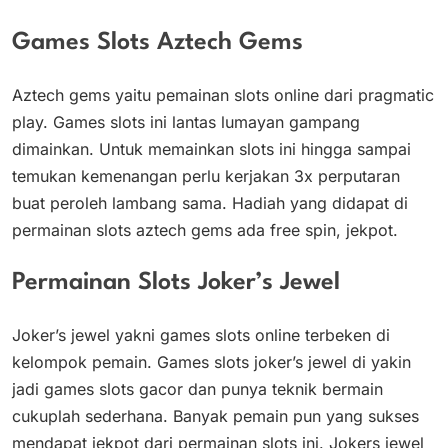
Games Slots Aztech Gems
Aztech gems yaitu pemainan slots online dari pragmatic
play. Games slots ini lantas lumayan gampang
dimainkan. Untuk memainkan slots ini hingga sampai
temukan kemenangan perlu kerjakan 3x perputaran
buat peroleh lambang sama. Hadiah yang didapat di
permainan slots aztech gems ada free spin, jekpot.
Permainan Slots Joker’s Jewel
Joker’s jewel yakni games slots online terbeken di
kelompok pemain. Games slots joker’s jewel di yakin
jadi games slots gacor dan punya teknik bermain
cukuplah sederhana. Banyak pemain pun yang sukses
mendapat jekpot dari permainan slots ini. Jokers jewel