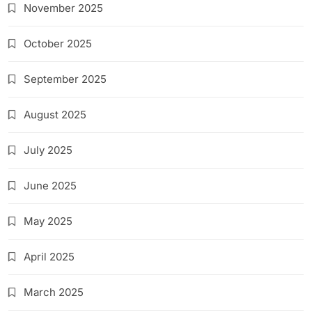
November 2025
October 2025
September 2025
August 2025
July 2025
June 2025
May 2025
April 2025
March 2025