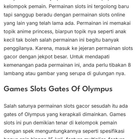
kelompok pemain. Permainan slots ini tergolong baru
tapi sanggup beradu dengan permainan slots online
yang lain yang telah lama ada. Permainan ini memakai
topik anime princess, biarpun topik nya seperti anak
kecil tak boleh salah permainan ini begitu banyak
penggilanya. Karena, masuk ke jejeran permainan slots
gacor dengan jekpot besar. Untuk mendapati
kemenangan pada permainan ini, anda perlu tibakan 8
lambang atau gambar yang serupa di gulungan nya.
Games Slots Gates Of Olympus
Salah satunya permainan slots gacor sesudah itu ada
gates of Olympus yang kerapkali dimainkan. Games
slots ini pun demikian tenar di kelompok pemain
dengan spek menguntungkannya seperti spesifikasi