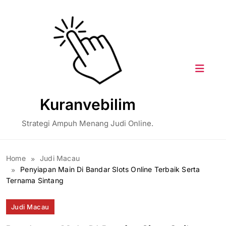
Skip
to
content
Kuranvebilim
Strategi Ampuh Menang Judi Online.
Home
Judi Macau
Penyiapan Main Di Bandar Slots Online Terbaik Serta
Ternama Sintang
Judi Macau