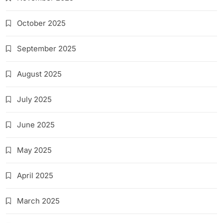
October 2025
September 2025
August 2025
July 2025
June 2025
May 2025
April 2025
March 2025