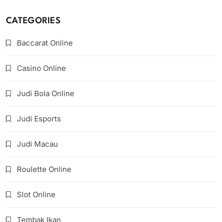
CATEGORIES
Baccarat Online
Casino Online
Judi Bola Online
Judi Esports
Judi Macau
Roulette Online
Slot Online
Tembak Ikan