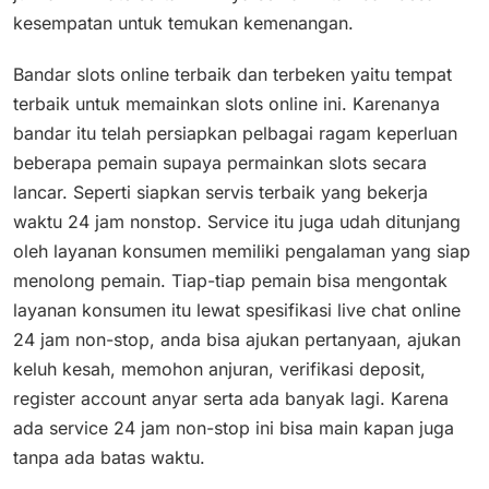
kesempatan untuk temukan kemenangan.
Bandar slots online terbaik dan terbeken yaitu tempat
terbaik untuk memainkan slots online ini. Karenanya
bandar itu telah persiapkan pelbagai ragam keperluan
beberapa pemain supaya permainkan slots secara
lancar. Seperti siapkan servis terbaik yang bekerja
waktu 24 jam nonstop. Service itu juga udah ditunjang
oleh layanan konsumen memiliki pengalaman yang siap
menolong pemain. Tiap-tiap pemain bisa mengontak
layanan konsumen itu lewat spesifikasi live chat online
24 jam non-stop, anda bisa ajukan pertanyaan, ajukan
keluh kesah, memohon anjuran, verifikasi deposit,
register account anyar serta ada banyak lagi. Karena
ada service 24 jam non-stop ini bisa main kapan juga
tanpa ada batas waktu.