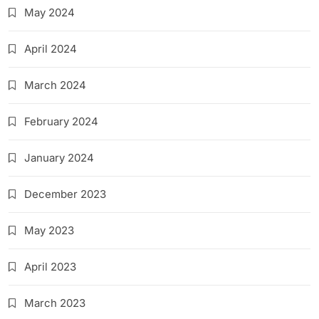
May 2024
April 2024
March 2024
February 2024
January 2024
December 2023
May 2023
April 2023
March 2023