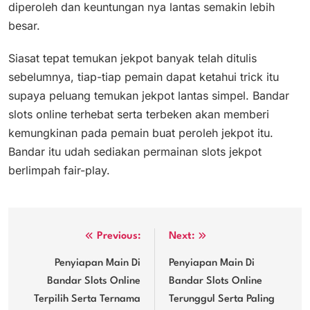
diperoleh dan keuntungan nya lantas semakin lebih
besar.
Siasat tepat temukan jekpot banyak telah ditulis
sebelumnya, tiap-tiap pemain dapat ketahui trick itu
supaya peluang temukan jekpot lantas simpel. Bandar
slots online terhebat serta terbeken akan memberi
kemungkinan pada pemain buat peroleh jekpot itu.
Bandar itu udah sediakan permainan slots jekpot
berlimpah fair-play.
Post
Previous:
Next:
navigation
Penyiapan Main Di
Penyiapan Main Di
Bandar Slots Online
Bandar Slots Online
Terpilih Serta Ternama
Terunggul Serta Paling