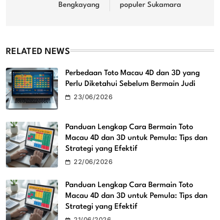
Bengkayang
populer Sukamara
RELATED NEWS
Perbedaan Toto Macau 4D dan 3D yang
Perlu Diketahui Sebelum Bermain Judi
23/06/2026
Panduan Lengkap Cara Bermain Toto
Macau 4D dan 3D untuk Pemula: Tips dan
Strategi yang Efektif
22/06/2026
Panduan Lengkap Cara Bermain Toto
Macau 4D dan 3D untuk Pemula: Tips dan
Strategi yang Efektif
21/06/2026