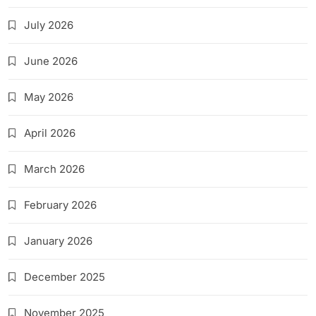
July 2026
June 2026
May 2026
April 2026
March 2026
February 2026
January 2026
December 2025
November 2025