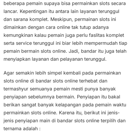
beberapa pemain supaya bisa permainkan slots secara
lancar. Kepentingan itu antara lain layanan terunggul
dan sarana komplet. Meskipun, permainan slots ini
dimainkan dengan cara online tak tutup adanya
kemungkinan kalau pemain juga perlu faslitas komplet
serta service terunggul ini biar lebih mempermudah tiap
pemain bermain slots online. Jadi, bandar itu juga telah
menyiapkan layanan dan pelayanan terunggul.
Agar semakin lebih simpel kembali pada permainkan
slots online di bandar slots online terhebat dan
termashyur semuanya pemain mesti punya banyak
penyiapan sebelumnya bermain. Penyiapan itu bakal
berikan sangat banyak kelapangan pada pemain waktu
permainkan slots online. Karena itu, berikut ini jenis-
jenis penyiapan main di bandar slots online terpilih dan
ternama adalah :