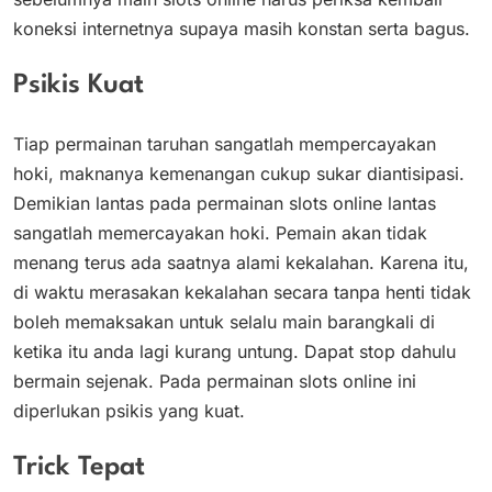
koneksi internetnya supaya masih konstan serta bagus.
Psikis Kuat
Tiap permainan taruhan sangatlah mempercayakan
hoki, maknanya kemenangan cukup sukar diantisipasi.
Demikian lantas pada permainan slots online lantas
sangatlah memercayakan hoki. Pemain akan tidak
menang terus ada saatnya alami kekalahan. Karena itu,
di waktu merasakan kekalahan secara tanpa henti tidak
boleh memaksakan untuk selalu main barangkali di
ketika itu anda lagi kurang untung. Dapat stop dahulu
bermain sejenak. Pada permainan slots online ini
diperlukan psikis yang kuat.
Trick Tepat