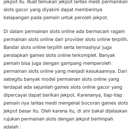
jekpot itu. Buat temukan jekpot lantas mesti permainkan
slots gacor yang diyakini dapat memberinya
kelapangan pada pemain untuk peroleh jekpot.
Di dalam permainan slots online ada bermacam ragam
permainan slots online dari provider slots online terpilih.
Bandar slots online terpilih serta termashyur juga
persiapkan games slots online terkomplet. Banyak
pemain bisa juga dengan gampang memperoleh
permainan slots online yang menjadi kesukaannya. Dari
sebegitu banyak model permainan slots online yang
terdapat ada sejumlah games slots online gacor yang
dipercayai dapat berikan jekpot. Karenanya, tiap-tiap
pemain nya lantas mesti mengenal bocoran games slots
jekpot besar itu. Oleh karena itu, di sini bakal dijelaskan
rujukan permainan slots dengan jekpot berlimpah
adalah :