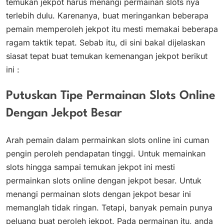
temukan jekpot harus menangi permainan slots nya
terlebih dulu. Karenanya, buat meringankan beberapa
pemain memperoleh jekpot itu mesti memakai beberapa
ragam taktik tepat. Sebab itu, di sini bakal dijelaskan
siasat tepat buat temukan kemenangan jekpot berikut
ini :
Putuskan Tipe Permainan Slots Online
Dengan Jekpot Besar
Arah pemain dalam permainkan slots online ini cuman
pengin peroleh pendapatan tinggi. Untuk memainkan
slots hingga sampai temukan jekpot ini mesti
permainkan slots online dengan jekpot besar. Untuk
menangi permainan slots dengan jekpot besar ini
memanglah tidak ringan. Tetapi, banyak pemain punya
peluang buat peroleh jekpot. Pada permainan itu, anda