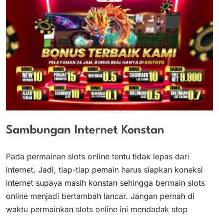
Sambungan Internet Konstan
Pada permainan slots online tentu tidak lepas dari
internet. Jadi, tiap-tiap pemain harus siapkan koneksi
internet supaya masih konstan sehingga bermain slots
online menjadi bertambah lancar. Jangan pernah di
waktu permainkan slots online ini mendadak stop