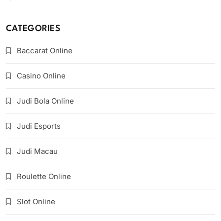
CATEGORIES
Baccarat Online
Casino Online
Judi Bola Online
Judi Esports
Judi Macau
Roulette Online
Slot Online