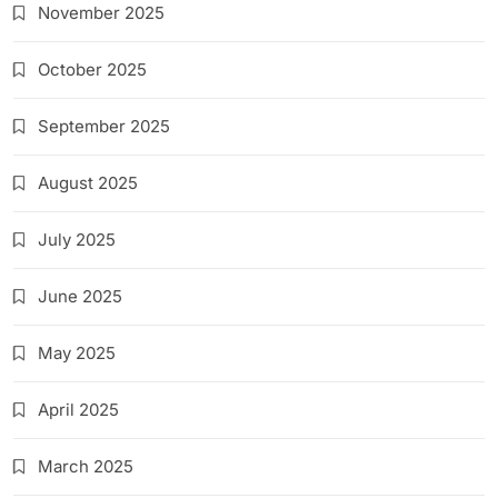
November 2025
October 2025
September 2025
August 2025
July 2025
June 2025
May 2025
April 2025
March 2025