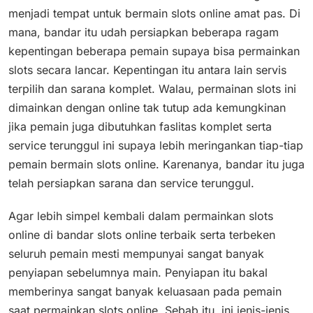
menjadi tempat untuk bermain slots online amat pas. Di
mana, bandar itu udah persiapkan beberapa ragam
kepentingan beberapa pemain supaya bisa permainkan
slots secara lancar. Kepentingan itu antara lain servis
terpilih dan sarana komplet. Walau, permainan slots ini
dimainkan dengan online tak tutup ada kemungkinan
jika pemain juga dibutuhkan faslitas komplet serta
service terunggul ini supaya lebih meringankan tiap-tiap
pemain bermain slots online. Karenanya, bandar itu juga
telah persiapkan sarana dan service terunggul.
Agar lebih simpel kembali dalam permainkan slots
online di bandar slots online terbaik serta terbeken
seluruh pemain mesti mempunyai sangat banyak
penyiapan sebelumnya main. Penyiapan itu bakal
memberinya sangat banyak keluasaan pada pemain
saat permainkan slots online. Sebab itu, ini jenis-jenis