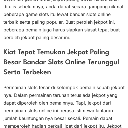
ditulis sebelumnya, anda dapat secara gampang nikmati
beberapa game slots itu lewat bandar slots online
terbaik serta paling populer. Buat peroleh jekpot ini,
beberapa pemain juga harus siapkan siasat tepat buat
peroleh jekpot paling besar ini.
Kiat Tepat Temukan Jekpot Paling
Besar Bandar Slots Online Terunggul
Serta Terbeken
Permainan slots tenar di kelompok pemain sebab jekpot
nya. Dalam permainan taruhan terus ada jekpot yang
dapat diperoleh oleh pemainnya. Tapi, jekpot dari
permainan slots online ini berasa istimewa lantaran
jumlah keuntungan nya besar sekali. Pemain dapat
memperoleh hadiah berkali lipat dari jekpot itu. Jekpot