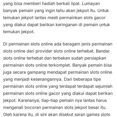
yang bisa memberi hadiah berkali lipat. Lumayan
banyak pemain yang ingin tahu akan jekpot itu. Untuk
temukan jekpot lantas mesti permainkan slots gacor
yang diakui dapat berikan keringanan di pemain untuk
temukan jekpot.
Di permainan slots online ada beragam jenis permainan
slots online dari provider slots online terhebat. Bandar
slots online terhebat dan terbeken sudah persiapkan
permainan slots online terkomplet. Banyak pemain bisa
juga secara gampang mendapat permainan slots online
yang menjadi kesenangannya. Dari beberapa tipe
permainan slots online yang terdapat terdapat sejumlah
permainan slots online gacor yang diakui dapat berikan
jekpot. Karenanya, tiap-tiap pemain nya lantas harus
mengenali bocoran permainan slots jekpot besar itu.
Oleh karena itu, di sini akan disebut saran games slots