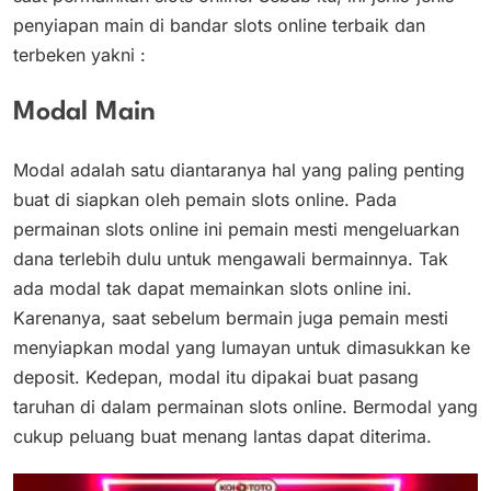
penyiapan main di bandar slots online terbaik dan
terbeken yakni :
Modal Main
Modal adalah satu diantaranya hal yang paling penting
buat di siapkan oleh pemain slots online. Pada
permainan slots online ini pemain mesti mengeluarkan
dana terlebih dulu untuk mengawali bermainnya. Tak
ada modal tak dapat memainkan slots online ini.
Karenanya, saat sebelum bermain juga pemain mesti
menyiapkan modal yang lumayan untuk dimasukkan ke
deposit. Kedepan, modal itu dipakai buat pasang
taruhan di dalam permainan slots online. Bermodal yang
cukup peluang buat menang lantas dapat diterima.