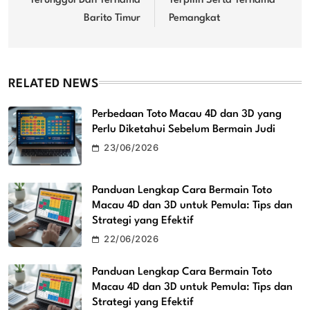
Terunggul Dan Ternama
Terpilih Serta Ternama
Barito Timur
Pemangkat
RELATED NEWS
Perbedaan Toto Macau 4D dan 3D yang
Perlu Diketahui Sebelum Bermain Judi
23/06/2026
Panduan Lengkap Cara Bermain Toto
Macau 4D dan 3D untuk Pemula: Tips dan
Strategi yang Efektif
22/06/2026
Panduan Lengkap Cara Bermain Toto
Macau 4D dan 3D untuk Pemula: Tips dan
Strategi yang Efektif