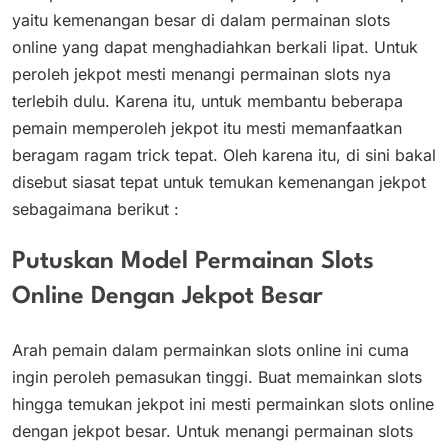
yaitu kemenangan besar di dalam permainan slots
online yang dapat menghadiahkan berkali lipat. Untuk
peroleh jekpot mesti menangi permainan slots nya
terlebih dulu. Karena itu, untuk membantu beberapa
pemain memperoleh jekpot itu mesti memanfaatkan
beragam ragam trick tepat. Oleh karena itu, di sini bakal
disebut siasat tepat untuk temukan kemenangan jekpot
sebagaimana berikut :
Putuskan Model Permainan Slots
Online Dengan Jekpot Besar
Arah pemain dalam permainkan slots online ini cuma
ingin peroleh pemasukan tinggi. Buat memainkan slots
hingga temukan jekpot ini mesti permainkan slots online
dengan jekpot besar. Untuk menangi permainan slots