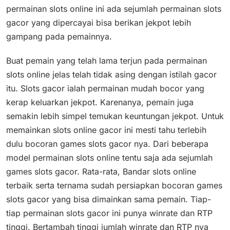
permainan slots online ini ada sejumlah permainan slots
gacor yang dipercayai bisa berikan jekpot lebih
gampang pada pemainnya.
Buat pemain yang telah lama terjun pada permainan
slots online jelas telah tidak asing dengan istilah gacor
itu. Slots gacor ialah permainan mudah bocor yang
kerap keluarkan jekpot. Karenanya, pemain juga
semakin lebih simpel temukan keuntungan jekpot. Untuk
memainkan slots online gacor ini mesti tahu terlebih
dulu bocoran games slots gacor nya. Dari beberapa
model permainan slots online tentu saja ada sejumlah
games slots gacor. Rata-rata, Bandar slots online
terbaik serta ternama sudah persiapkan bocoran games
slots gacor yang bisa dimainkan sama pemain. Tiap-
tiap permainan slots gacor ini punya winrate dan RTP
tinggi. Bertambah tinggi jumlah winrate dan RTP nya