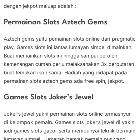
dengan jekpot meluap adalah :
Permainan Slots Aztech Gems
Aztech gems yaitu pemainan slots online dari pragmatic
play. Games slots ini lantas lumayan simpel dimainkan.
Buat memainkan slots ini hingga sampai peroleh
kemenangan cuman perlu melaksanakan 3x perputaran
buat temukan ikon sama. Hadiah yang didapat pada
permainan slots aztech gems ada free spin, jekpot.
Games Slots Joker’s Jewel
Joker’s jewel yakni permainan slots online termashyur
di kelompok pemain. Games slots joker’s jewel di yakin
jadi games slots gacor serta mempunyai teknik bermain
lumayan simpel. Lumayan banyak pemain pun yang