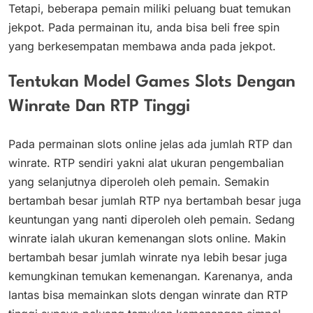
Tetapi, beberapa pemain miliki peluang buat temukan
jekpot. Pada permainan itu, anda bisa beli free spin
yang berkesempatan membawa anda pada jekpot.
Tentukan Model Games Slots Dengan
Winrate Dan RTP Tinggi
Pada permainan slots online jelas ada jumlah RTP dan
winrate. RTP sendiri yakni alat ukuran pengembalian
yang selanjutnya diperoleh oleh pemain. Semakin
bertambah besar jumlah RTP nya bertambah besar juga
keuntungan yang nanti diperoleh oleh pemain. Sedang
winrate ialah ukuran kemenangan slots online. Makin
bertambah besar jumlah winrate nya lebih besar juga
kemungkinan temukan kemenangan. Karenanya, anda
lantas bisa memainkan slots dengan winrate dan RTP