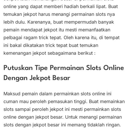
online yang dapat memberi hadiah berkali lipat. Buat
temukan jekpot harus menangi permainan slots nya
lebih dulu. Karenanya, buat mempermudah banyak
pemain mendapat jekpot itu mesti memanfaatkan
pelbagai ragam trick tepat. Oleh karena itu, di tempat
ini bakal dikatakan trick tepat buat temukan
kemenangan jekpot sebagaimana berikut :
Putuskan Tipe Permainan Slots Online
Dengan Jekpot Besar
Maksud pemain dalam permainkan slots online ini
cuman mau peroleh pemasukan tinggi. Buat memainkan
slots sampai peroleh jekpot ini mesti permainkan slots
online dengan jekpot besar. Untuk menangi permainan
slots dengan jekpot besar ini memang tidaklah ringan.