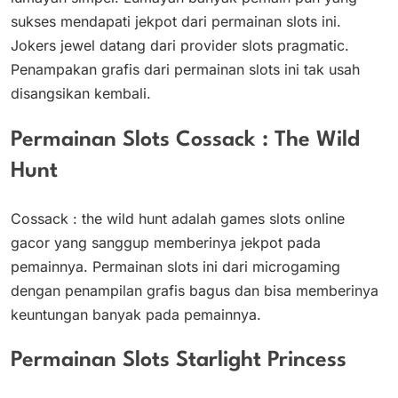
sukses mendapati jekpot dari permainan slots ini.
Jokers jewel datang dari provider slots pragmatic.
Penampakan grafis dari permainan slots ini tak usah
disangsikan kembali.
Permainan Slots Cossack : The Wild
Hunt
Cossack : the wild hunt adalah games slots online
gacor yang sanggup memberinya jekpot pada
pemainnya. Permainan slots ini dari microgaming
dengan penampilan grafis bagus dan bisa memberinya
keuntungan banyak pada pemainnya.
Permainan Slots Starlight Princess