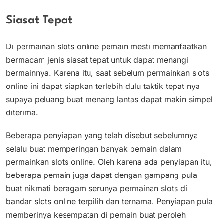
Siasat Tepat
Di permainan slots online pemain mesti memanfaatkan
bermacam jenis siasat tepat untuk dapat menangi
bermainnya. Karena itu, saat sebelum permainkan slots
online ini dapat siapkan terlebih dulu taktik tepat nya
supaya peluang buat menang lantas dapat makin simpel
diterima.
Beberapa penyiapan yang telah disebut sebelumnya
selalu buat memperingan banyak pemain dalam
permainkan slots online. Oleh karena ada penyiapan itu,
beberapa pemain juga dapat dengan gampang pula
buat nikmati beragam serunya permainan slots di
bandar slots online terpilih dan ternama. Penyiapan pula
memberinya kesempatan di pemain buat peroleh