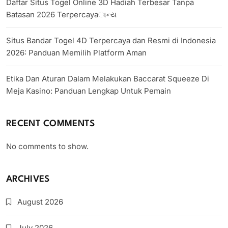
Daftar Situs Togel Online 3D Hadiah Terbesar Tanpa
Batasan 2026 Terpercayaાન્ય
Situs Bandar Togel 4D Terpercaya dan Resmi di Indonesia
2026: Panduan Memilih Platform Aman
Etika Dan Aturan Dalam Melakukan Baccarat Squeeze Di
Meja Kasino: Panduan Lengkap Untuk Pemain
RECENT COMMENTS
No comments to show.
ARCHIVES
August 2026
July 2026