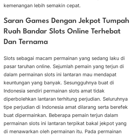
kemenangan lebih semakin cepat.
Saran Games Dengan Jekpot Tumpah
Ruah Bandar Slots Online Terhebat
Dan Ternama
Slots sebagai macam permainan yang sedang laku di
pasar taruhan online. Sejumlah pemain yang terjun di
dalam permainan slots ini lantaran mau mendapat
keuntungan yang banyak. Sesungguhnya buat di
Indonesia sendiri permainan slots amat tidak
diperbolehkan lantaran terhitung perjudian. Seluruhnya
tipe perjudian di Indonesia amat dilarang serta berefek
buat dipermainkan. Beberapa pemain terjun dalam
permainan slots ini lantaran terpikat bakal jekpot yang
di menawarkan oleh permainan itu. Pada permainan