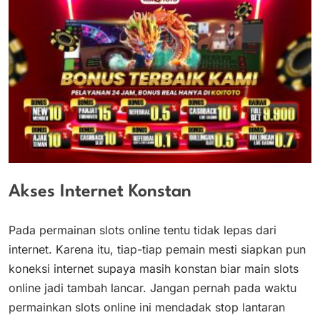
Akses Internet Konstan
Pada permainan slots online tentu tidak lepas dari
internet. Karena itu, tiap-tiap pemain mesti siapkan pun
koneksi internet supaya masih konstan biar main slots
online jadi tambah lancar. Jangan pernah pada waktu
permainkan slots online ini mendadak stop lantaran