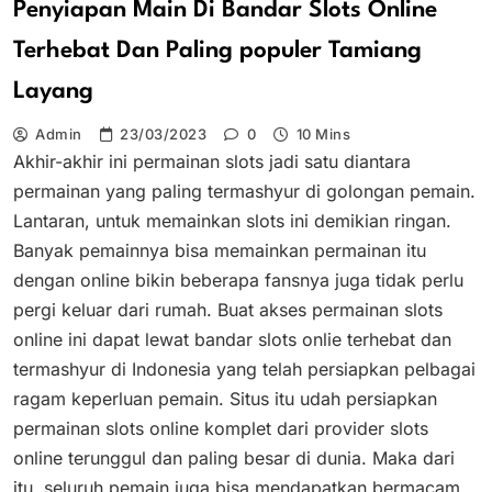
Penyiapan Main Di Bandar Slots Online
Terhebat Dan Paling populer Tamiang
Layang
Admin
23/03/2023
0
10 Mins
Akhir-akhir ini permainan slots jadi satu diantara
permainan yang paling termashyur di golongan pemain.
Lantaran, untuk memainkan slots ini demikian ringan.
Banyak pemainnya bisa memainkan permainan itu
dengan online bikin beberapa fansnya juga tidak perlu
pergi keluar dari rumah. Buat akses permainan slots
online ini dapat lewat bandar slots onlie terhebat dan
termashyur di Indonesia yang telah persiapkan pelbagai
ragam keperluan pemain. Situs itu udah persiapkan
permainan slots online komplet dari provider slots
online terunggul dan paling besar di dunia. Maka dari
itu, seluruh pemain juga bisa mendapatkan bermacam