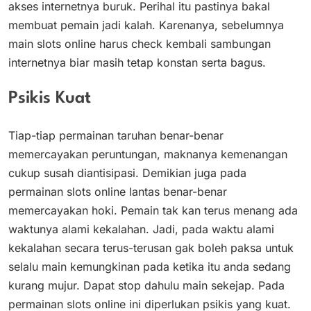
akses internetnya buruk. Perihal itu pastinya bakal
membuat pemain jadi kalah. Karenanya, sebelumnya
main slots online harus check kembali sambungan
internetnya biar masih tetap konstan serta bagus.
Psikis Kuat
Tiap-tiap permainan taruhan benar-benar
memercayakan peruntungan, maknanya kemenangan
cukup susah diantisipasi. Demikian juga pada
permainan slots online lantas benar-benar
memercayakan hoki. Pemain tak kan terus menang ada
waktunya alami kekalahan. Jadi, pada waktu alami
kekalahan secara terus-terusan gak boleh paksa untuk
selalu main kemungkinan pada ketika itu anda sedang
kurang mujur. Dapat stop dahulu main sekejap. Pada
permainan slots online ini diperlukan psikis yang kuat.