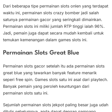
Dari beberapa tipe permainan slots onlen yang terdapat
waktu ini, permainan slots crazy bomber jadi salah
satunya permainan gacor yang seringkali dimainkan.
Permainan slots ini miliki jumlah RTP tinggi ialah 96%.
Jadi, pemain juga dapat secara mudah kembali untuk
temukan kemenangan dalam games slots ini.
Permainan Slots Great Blue
Permainan slots gacor setelah itu ada permainan slots
great blue yang tawarkan banyak feature menarik
seperi free spin. Games slots satu ini asal dari playtech.
Banyak pemain yang peroleh keuntungan dari
permainan slots satu ini.
Sejumlah permainan slots jekpot paling besar juga udah
ditulis sebelumnya, anda dapat dengan gampang