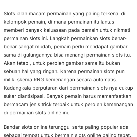
Slots ialah macam permainan yang paling terkenal di
kelompok pemain, di mana permainan itu lantas
memberi banyak keluasaan pada pemain untuk nikmati
permainan slots ini. Langkah permainkan slots benar-
benar sangat mudah, pemain perlu mendapat gambar
sama di gulungannya bisa menangi permainan slots itu.
Akan tetapi, untuk peroleh gambar sama itu bukan
sebuah hal yang ringan. Karena permainan slots pun
miliki skema RNG kemenangan secara automatis.
Kadangkala perputaran dari perrmainan slots nya cukup
sukar diantisipasi. Banyak pemain harus memanfaatkan
bermacam jenis trick terbaik untuk peroleh kemenangan
di permainan slots online ini.
Bandar slots online terunggul serta paling populer ada
sebagai tempat untuk bermain slots online paling tepat.