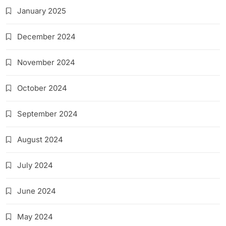
January 2025
December 2024
November 2024
October 2024
September 2024
August 2024
July 2024
June 2024
May 2024