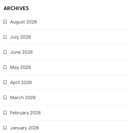
ARCHIVES
August 2026
July 2026
June 2026
May 2026
April 2026
March 2026
February 2026
January 2026