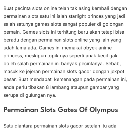
Buat pecinta slots online telah tak asing kembali dengan
permainan slots satu ini ialah starlight princes yang jadi
salah satunya games slots sangat populer di golongan
pemain. Games slots ini terhitung baru akan tetapi bisa
beradu dengan permainan slots online yang lain yang
udah lama ada. Games ini memakai obyek anime
princess, meskipun topik nya seperti anak kecil gak
boleh salah permainan ini banyak pecintanya. Sebab,
masuk ke jejeran permainan slots gacor dengan jekpot
besar. Buat mendapati kemenangan pada permainan ini,
anda perlu tibakan 8 lambang ataupun gambar yang
serupa di gulungan nya.
Permainan Slots Gates Of Olympus
Satu diantara permainan slots gacor setelah itu ada