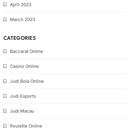
April 2023
March 2023
CATEGORIES
Baccarat Online
Casino Online
Judi Bola Online
Judi Esports
Judi Macau
Roulette Online