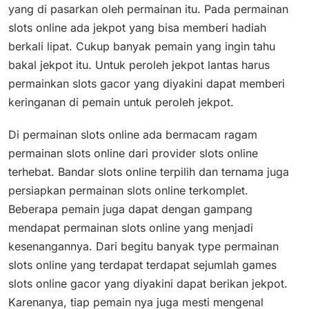
yang di pasarkan oleh permainan itu. Pada permainan
slots online ada jekpot yang bisa memberi hadiah
berkali lipat. Cukup banyak pemain yang ingin tahu
bakal jekpot itu. Untuk peroleh jekpot lantas harus
permainkan slots gacor yang diyakini dapat memberi
keringanan di pemain untuk peroleh jekpot.
Di permainan slots online ada bermacam ragam
permainan slots online dari provider slots online
terhebat. Bandar slots online terpilih dan ternama juga
persiapkan permainan slots online terkomplet.
Beberapa pemain juga dapat dengan gampang
mendapat permainan slots online yang menjadi
kesenangannya. Dari begitu banyak type permainan
slots online yang terdapat terdapat sejumlah games
slots online gacor yang diyakini dapat berikan jekpot.
Karenanya, tiap pemain nya juga mesti mengenal