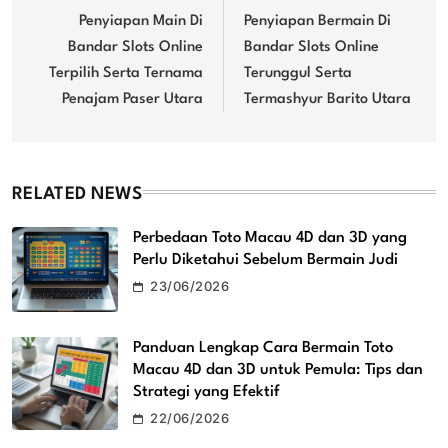
navigation
Penyiapan Main Di
Penyiapan Bermain Di
Bandar Slots Online
Bandar Slots Online
Terpilih Serta Ternama
Terunggul Serta
Penajam Paser Utara
Termashyur Barito Utara
RELATED NEWS
Perbedaan Toto Macau 4D dan 3D yang
Perlu Diketahui Sebelum Bermain Judi
23/06/2026
Panduan Lengkap Cara Bermain Toto
Macau 4D dan 3D untuk Pemula: Tips dan
Strategi yang Efektif
22/06/2026