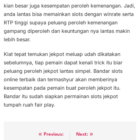
kian besar juga kesempatan peroleh kemenangan. Jadi,
anda lantas bisa memainkan slots dengan winrate serta
RTP tinggi supaya peluang peroleh kemenangan
gampang diperoleh dan keuntungan nya lantas makin
lebih besar.
Kiat tepat temukan jekpot meluap udah dikatakan
sebelumnya, tiap pemain dapat kenali trick itu biar
peluang peroleh jekpot lantas simpel. Bandar slots
online terbaik dan termashyur akan memberinya
kesempatan pada pemain buat peroleh jekpot itu.
Bandar itu sudah siapkan permainan slots jekpot
tumpah ruah fair play.
Post
Previous:
Next: