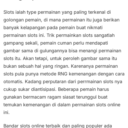
Slots ialah type permainan yang paling terkenal di
golongan pemain, di mana permainan itu juga berikan
banyak kelapangan pada pemain buat nikmati
permainan slots ini. Trik permainkan slots sangatlah
gampang sekali, pemain cuman perlu mendapati
gambar sama di gulungannya bisa menangi permainan
slots itu. Akan tetapi, untuk peroleh gambar sama itu
bukan sebuah hal yang ringan. Karenanya permainan
slots pula punya metode RNG kemenangan dengan cara
otomatis. Kadang perputaran dari perrmainan slots nya
cukup sukar diantisipasi. Beberapa pemain harus
gunakan bermacam ragam siasat terunggul buat
temukan kemenangan di dalam permainan slots online
ini.
Bandar slots online terbaik dan paling populer ada