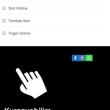
Slot Online
Tembak Ikan
Togel Online