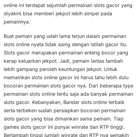
online ini terdapat sejumlah permainan slots gacor yang
diyakini bisa memberi jekpot lebih simpel pada
pemainnya.
Buat pemain yang udah lama terjun dalam permainan
slots online nyata tidak asing dengan istilah gacor itu.
Slots gacor merupakan permainan enteng bocor yang
kerap keluarkan jekpot. Jadi, pemain lantas tambah
lebih gampang peroleh keuntungan jekpot. Untuk
memainkan slots online gacor ini harus tahu lebih dulu
bocoran permainan slots gacor nya. Dari beberapa type
permainan slots online tentu saja ada banyak permainan
slots gacor. Kebanyakan, Bandar slots online terbaik
serta terbeken sudah persiapkan bocoran permainan
slots gacor yang bisa dimainkan sama pemain. Tiap
games slots gacor ini punyai winrate dan RTP tinggi.
Bertambah tinggi jumlah winrate dan RTP nya semakin