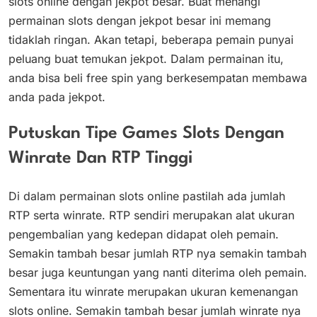
slots online dengan jekpot besar. Buat menangi
permainan slots dengan jekpot besar ini memang
tidaklah ringan. Akan tetapi, beberapa pemain punyai
peluang buat temukan jekpot. Dalam permainan itu,
anda bisa beli free spin yang berkesempatan membawa
anda pada jekpot.
Putuskan Tipe Games Slots Dengan
Winrate Dan RTP Tinggi
Di dalam permainan slots online pastilah ada jumlah
RTP serta winrate. RTP sendiri merupakan alat ukuran
pengembalian yang kedepan didapat oleh pemain.
Semakin tambah besar jumlah RTP nya semakin tambah
besar juga keuntungan yang nanti diterima oleh pemain.
Sementara itu winrate merupakan ukuran kemenangan
slots online. Semakin tambah besar jumlah winrate nya