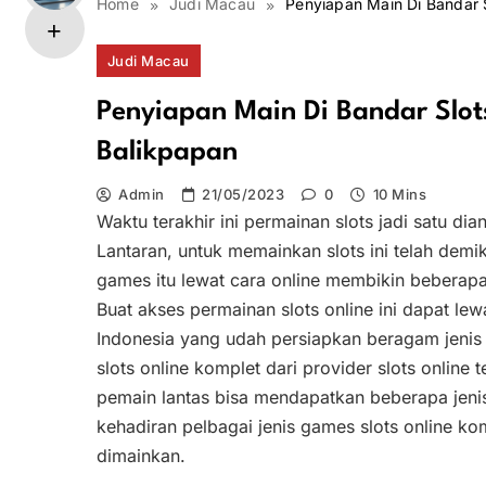
Home
Judi Macau
Penyiapan Main Di Bandar 
Judi Macau
Penyiapan Main Di Bandar Slot
Balikpapan
Admin
21/05/2023
0
10 Mins
Waktu terakhir ini permainan slots jadi satu di
Lantaran, untuk memainkan slots ini telah de
games itu lewat cara online membikin beberapa
Buat akses permainan slots online ini dapat lewa
Indonesia yang udah persiapkan beragam jenis 
slots online komplet dari provider slots online
pemain lantas bisa mendapatkan beberapa jeni
kehadiran pelbagai jenis games slots online ko
dimainkan.