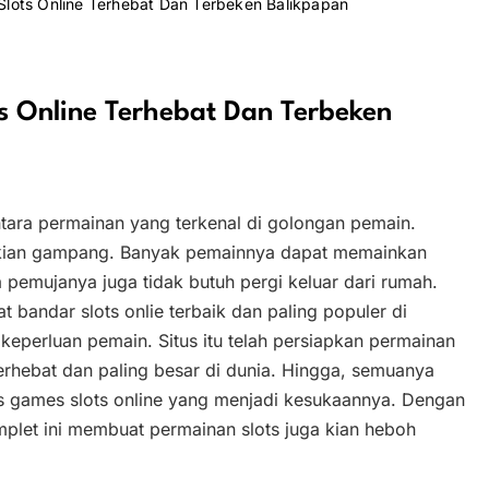
Slots Online Terhebat Dan Terbeken Balikpapan
s Online Terhebat Dan Terbeken
antara permainan yang terkenal di golongan pemain.
mikian gampang. Banyak pemainnya dapat memainkan
 pemujanya juga tidak butuh pergi keluar dari rumah.
t bandar slots onlie terbaik dan paling populer di
keperluan pemain. Situs itu telah persiapkan permainan
 terhebat dan paling besar di dunia. Hingga, semuanya
s games slots online yang menjadi kesukaannya. Dengan
mplet ini membuat permainan slots juga kian heboh