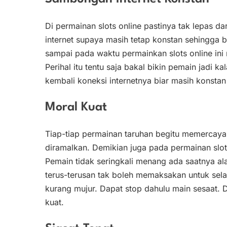
Di permainan slots online pastinya tak lepas da
internet supaya masih tetap konstan sehingga b
sampai pada waktu permainkan slots online in
Perihal itu tentu saja bakal bikin pemain jadi k
kembali koneksi internetnya biar masih konsta
Moral Kuat
Tiap-tiap permainan taruhan begitu memercay
diramalkan. Demikian juga pada permainan slo
Pemain tidak seringkali menang ada saatnya al
terus-terusan tak boleh memaksakan untuk sela
kurang mujur. Dapat stop dahulu main sesaat. D
kuat.