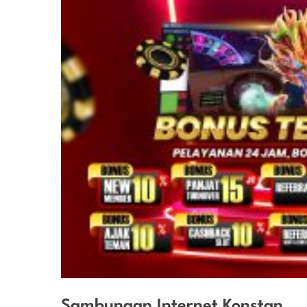
Sambungan Internet Konstan