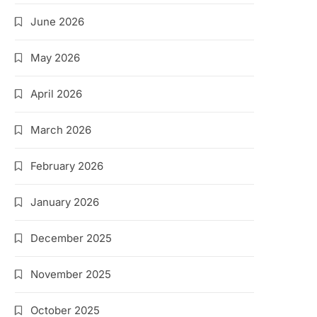
June 2026
May 2026
April 2026
March 2026
February 2026
January 2026
December 2025
November 2025
October 2025