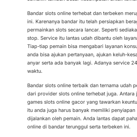
Bandar slots online terhebat dan terbeken mer
ini. Karenanya bandar itu telah persiapkan b
permainkan slots secara lancar. Seperti sediaka
stop. Service itu lantas udah dibantu oleh la
Tiap-tiap pemain bisa mengabari layanan konsum
anda bisa ajukan pertanyaan, ajukan keluh-kesah
anyar serta ada banyak lagi. Adanya service 24
waktu.
Bandar slots online terbaik dan ternama udah 
dari provider slots online terhebat juga. Antar
games slots online gacor yang tawarkan keuntu
itu anda juga harus banyak memiliki penyiapan 
dijalankan oleh pemain. Anda lantas dapat paha
online di bandar terunggul serta terbeken ini.