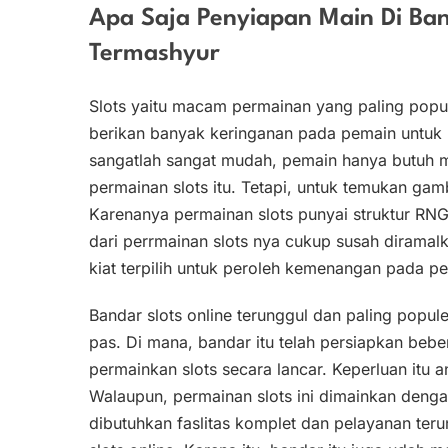
Apa Saja Penyiapan Main Di Band
Termashyur
Slots yaitu macam permainan yang paling popul
berikan banyak keringanan pada pemain untuk n
sangatlah sangat mudah, pemain hanya butuh 
permainan slots itu. Tetapi, untuk temukan ga
Karenanya permainan slots punyai struktur R
dari perrmainan slots nya cukup susah dirama
kiat terpilih untuk peroleh kemenangan pada per
Bandar slots online terunggul dan paling popul
pas. Di mana, bandar itu telah persiapkan beb
permainkan slots secara lancar. Keperluan itu a
Walaupun, permainan slots ini dimainkan denga
dibutuhkan faslitas komplet dan pelayanan ter