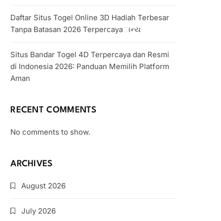
Daftar Situs Togel Online 3D Hadiah Terbesar
Tanpa Batasan 2026 Terpercayaાન્ય
Situs Bandar Togel 4D Terpercaya dan Resmi
di Indonesia 2026: Panduan Memilih Platform
Aman
RECENT COMMENTS
No comments to show.
ARCHIVES
August 2026
July 2026