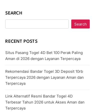
SEARCH
Search
RECENT POSTS
Situs Pasang Togel 4D Bet 100 Perak Paling
Aman di 2026 dengan Layanan Terpercaya
Rekomendasi Bandar Togel 3D Deposit 10rb
Terpercaya 2026 dengan Layanan Aman dan
Terpercaya
Link Alternatif Resmi Bandar Togel 4D
Terbesar Tahun 2026 untuk Akses Aman dan
Terpercaya