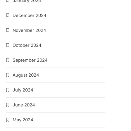
January 2025
December 2024
November 2024
October 2024
September 2024
August 2024
July 2024
June 2024
May 2024