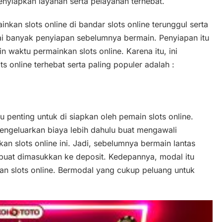
menyiapkan layanan serta pelayanan terhebat.
kan slots online di bandar slots online terunggul serta
i banyak penyiapan sebelumnya bermain. Penyiapan itu
 waktu permainkan slots online. Karena itu, ini
 online terhebat serta paling populer adalah :
u penting untuk di siapkan oleh pemain slots online.
mengeluarkan biaya lebih dahulu buat mengawali
n slots online ini. Jadi, sebelumnya bermain lantas
buat dimasukkan ke deposit. Kedepannya, modal itu
an slots online. Bermodal yang cukup peluang untuk