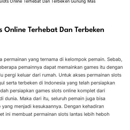
Slots Online Terhebat Dan Terbeken Gunung Mas
s Online Terhebat Dan Terbeken
tunya permainan yang ternama di kelompok pemain. Sebab,
Beberapa pemainnya dapat memainkan games itu dengan
lu pergi keluar dari rumah. Untuk akses permainan slots
gul serta terbeken di Indonesia yang telah persiapkan
dah persiapkan games slots online komplet dari
di dunia. Maka dari itu, seluruh pemain juga bisa
e yang menjadi kesukaannya. Dengan kehadiran
t ini membuat permainan slots lantas lebih heboh