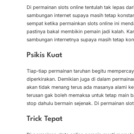
Di permainan slots online tentulah tak lepas dar
sambungan internet supaya masih tetap konstan
sempat ketika permainkan slots online ini mend
pastinya bakal membikin pemain jadi kalah. Kare
sambungan internetnya supaya masih tetap kon
Psikis Kuat
Tiap-tiap permainan taruhan begitu memperca
diperkirakan. Demikian juga di dalam permaina
akan tidak menang terus ada masanya alami kek
terusan gak boleh memaksa untuk tetap main ba
stop dahulu bermain sejenak. Di permainan slots
Trick Tepat