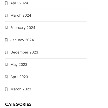
April 2024
March 2024
February 2024
January 2024
December 2023
May 2023
April 2023
March 2023
CATEGORIES