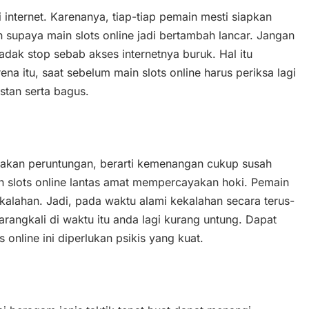
i internet. Karenanya, tiap-tiap pemain mesti siapkan
 supaya main slots online jadi bertambah lancar. Jangan
adak stop sebab akses internetnya buruk. Hal itu
na itu, saat sebelum main slots online harus periksa lagi
stan serta bagus.
yakan peruntungan, berarti kemenangan cukup susah
n slots online lantas amat mempercayakan hoki. Pemain
alahan. Jadi, pada waktu alami kekalahan secara terus-
rangkali di waktu itu anda lagi kurang untung. Dapat
 online ini diperlukan psikis yang kuat.