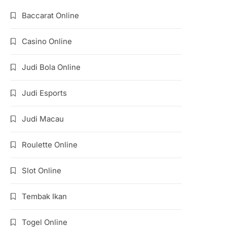
Baccarat Online
Casino Online
Judi Bola Online
Judi Esports
Judi Macau
Roulette Online
Slot Online
Tembak Ikan
Togel Online