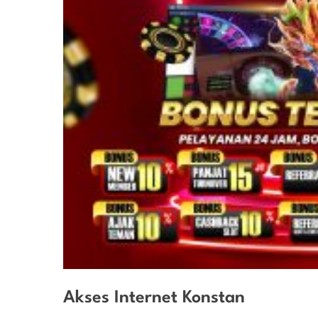
Akses Internet Konstan