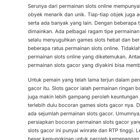
Serunya dari permainan slots online mempunya
obyek menarik dan unik. Tiap-tiap objek juga a
serta ada banyak yang lain. Dengan beberapa te
dimainkan. Ada pelbagai ragam tipe permainan sl
selalu menyuguhkan games slots hebat dan beri
beberapa ratus permainan slots online. Tidakla
permainan slots online yang diketemukan. Anta
permainan slots gacor yang diyakini bisa memb
Untuk pemain yang telah lama terjun dalam perma
gacor itu. Slots gacor ialah permainan ringan 
juga makin lebih gampang peroleh keuntungan j
terlebih dulu bocoran games slots gacor nya. 
ada sejumlah permainan slots gacor. Umumnya, B
persiapkan bocoran permainan slots gacor yan
slots gacor ini punyai winrate dan RTP tinggi. 
besar kemungkinan untuk peroleh kemenangan