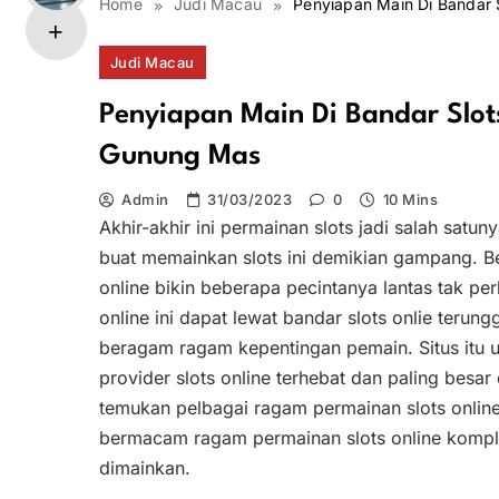
Home
Judi Macau
Penyiapan Main Di Bandar 
Judi Macau
Penyiapan Main Di Bandar Slot
Gunung Mas
Admin
31/03/2023
0
10 Mins
Akhir-akhir ini permainan slots jadi salah sa
buat memainkan slots ini demikian gampang. 
online bikin beberapa pecintanya lantas tak per
online ini dapat lewat bandar slots onlie terung
beragam ragam kepentingan pemain. Situs itu u
provider slots online terhebat dan paling besar 
temukan pelbagai ragam permainan slots onlin
bermacam ragam permainan slots online komple
dimainkan.