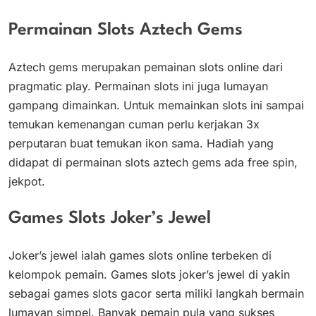
Permainan Slots Aztech Gems
Aztech gems merupakan pemainan slots online dari
pragmatic play. Permainan slots ini juga lumayan
gampang dimainkan. Untuk memainkan slots ini sampai
temukan kemenangan cuman perlu kerjakan 3x
perputaran buat temukan ikon sama. Hadiah yang
didapat di permainan slots aztech gems ada free spin,
jekpot.
Games Slots Joker’s Jewel
Joker’s jewel ialah games slots online terbeken di
kelompok pemain. Games slots joker’s jewel di yakin
sebagai games slots gacor serta miliki langkah bermain
lumayan simpel. Banyak pemain pula yang sukses