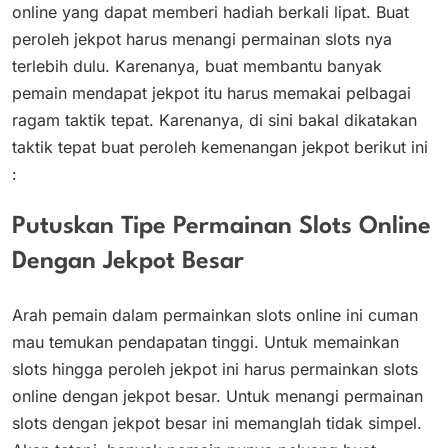
online yang dapat memberi hadiah berkali lipat. Buat
peroleh jekpot harus menangi permainan slots nya
terlebih dulu. Karenanya, buat membantu banyak
pemain mendapat jekpot itu harus memakai pelbagai
ragam taktik tepat. Karenanya, di sini bakal dikatakan
taktik tepat buat peroleh kemenangan jekpot berikut ini
:
Putuskan Tipe Permainan Slots Online
Dengan Jekpot Besar
Arah pemain dalam permainkan slots online ini cuman
mau temukan pendapatan tinggi. Untuk memainkan
slots hingga peroleh jekpot ini harus permainkan slots
online dengan jekpot besar. Untuk menangi permainan
slots dengan jekpot besar ini memanglah tidak simpel.