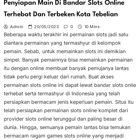
Penyiapan Main Di Bandar Slots Online
Terhebat Dan Terbeken Kota Tebelian
Admin
20/05/2023
0
10 Mins
Beberapa waktu terakhir ini permainan slots jadi satu
diantara permainan yang termashyur di kelompok
pemain. Sebab, untuk memainkan slots ini demikian
simpel. Banyak pemainnya bisa memainkan permainan
itu dengan online membuat banyak pemujanya lantas
tidak perlu pergi keluar dari rumah. Buat akses
permainan slots online ini dapat lewat bandar slots onlie
terhebat serta termashyur di Indonesia yang telah
persiapkan bermacam jenis keperluan pemain. Situs itu
telah persiapkan permainan slots online komplet dari
provider slots online terunggul dan paling besar di
dunia. Hingga, semuanya pemain lantas bisa temukan
bermacam ragam games slots online yang menjadi