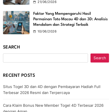
21/06/2026
Faktor Yang Mempengaruhi Hasil
Permainan Toto Macau 4D dan 3D: Analisis
Mendalam dan Strategi Terbaik
10/06/2026
SEARCH
Search
RECENT POSTS
Situs Togel 3D dan 4D dengan Pembayaran Hadiah Full
Terbesar 2026 Resmi dan Terpercaya
Cara Klaim Bonus New Member Togel 4D Terbesar 2026
dengan Aman