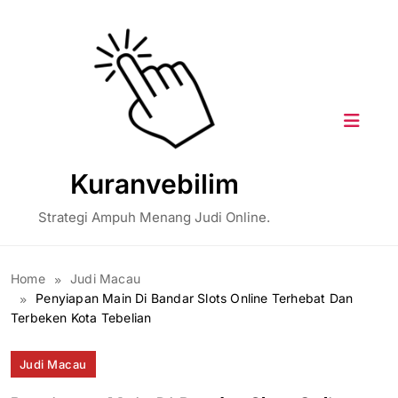
Skip
to
content
Kuranvebilim
Strategi Ampuh Menang Judi Online.
Home
Judi Macau
Penyiapan Main Di Bandar Slots Online Terhebat Dan
Terbeken Kota Tebelian
Judi Macau