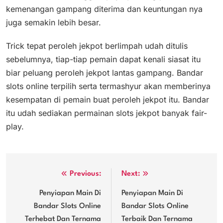
kemenangan gampang diterima dan keuntungan nya
juga semakin lebih besar.
Trick tepat peroleh jekpot berlimpah udah ditulis
sebelumnya, tiap-tiap pemain dapat kenali siasat itu
biar peluang peroleh jekpot lantas gampang. Bandar
slots online terpilih serta termashyur akan memberinya
kesempatan di pemain buat peroleh jekpot itu. Bandar
itu udah sediakan permainan slots jekpot banyak fair-
play.
Post
Previous:
Next:
navigation
Penyiapan Main Di
Penyiapan Main Di
Bandar Slots Online
Bandar Slots Online
Terhebat Dan Ternama
Terbaik Dan Ternama