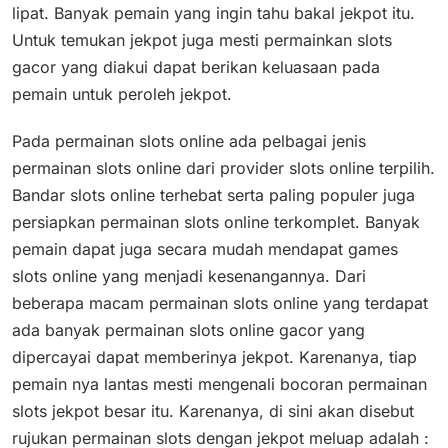
lipat. Banyak pemain yang ingin tahu bakal jekpot itu.
Untuk temukan jekpot juga mesti permainkan slots
gacor yang diakui dapat berikan keluasaan pada
pemain untuk peroleh jekpot.
Pada permainan slots online ada pelbagai jenis
permainan slots online dari provider slots online terpilih.
Bandar slots online terhebat serta paling populer juga
persiapkan permainan slots online terkomplet. Banyak
pemain dapat juga secara mudah mendapat games
slots online yang menjadi kesenangannya. Dari
beberapa macam permainan slots online yang terdapat
ada banyak permainan slots online gacor yang
dipercayai dapat memberinya jekpot. Karenanya, tiap
pemain nya lantas mesti mengenali bocoran permainan
slots jekpot besar itu. Karenanya, di sini akan disebut
rujukan permainan slots dengan jekpot meluap adalah :