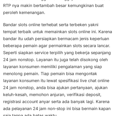
RTP nya makin bertambah besar kemungkinan buat
peroleh kemenangan.
Bandar slots online terhebat serta terbeken yakni
tempat terbaik untuk memainkan slots online ini. Karena
bandar itu udah persiapkan bermacam jenis keperluan
beberapa pemain agar permainkan slots secara lancar.
Seperti siapkan service terpilih yang bekerja sepanjang
24 jam nonstop. Layanan itu juga telah disokong oleh
layanan konsumen memiliki pengalaman yang siap
menolong pemain. Tiap pemain bisa mengontak
layanan konsumen itu lewat spesifikasi live chat online
24 jam nonstop, anda bisa ajukan pertanyaan, ajukan
keluh-kesah, memohon anjuran, verifikasi deposit,
registrasi account anyar serta ada banyak lagi. Karena
ada pelayanan 24 jam non-stop ini bisa bermain kapan
saja tanpa ada batas waktu.