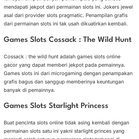
mendapati jekpot dari permainan slots ini. Jokers jewel
asal dari provider slots pragmatic. Penampilan grafis
dari permainan slots ini tak usah dikuatirkan kembali.
Games Slots Cossack : The Wild Hunt
Cossack : the wild hunt adalah games slots online
gacor yang dapat memberi jekpot pada pemainnya.
Games slots ini dari microgaming dengan penampakan
grafis bagus dan sanggup memberinya keuntungan
banyak di pemainnya.
Games Slots Starlight Princess
Buat pencinta slots online tidak asing kembali dengan
permainan slots satu ini yakni starlight princes yang