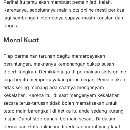
Perihal itu tentu akan membuat pemain jadi kalah.
Karenanya, sebelumnya main slots online mesti periksa
lagi sambungan internetnya supaya masih konstan dan
bagus.
Moral Kuat
Tiap permainan taruhan begitu memercayakan
peruntungan, maknanya kemenangan cukup susah
diperhitungkan. Demikian juga di permainan slots online
juga begitu mempercayakan peruntungan. Pemain akan
tidak sering menang ada saatnya mengenyam
kekalahan. Karena itu, di saat mengenyam kekalahan
secara terus-terusan tidak boleh memaksakan untuk
tetap main barangkali di ketika itu anda sedang kurang
mujur. Dapat stop dahulu bermain sesaat. Di dalam
permainan slots online ini diperlukan moral yang kuat.