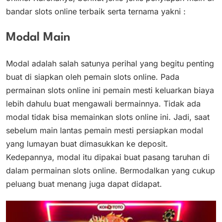
bandar slots online terbaik serta ternama yakni :
Modal Main
Modal adalah salah satunya perihal yang begitu penting
buat di siapkan oleh pemain slots online. Pada
permainan slots online ini pemain mesti keluarkan biaya
lebih dahulu buat mengawali bermainnya. Tidak ada
modal tidak bisa memainkan slots online ini. Jadi, saat
sebelum main lantas pemain mesti persiapkan modal
yang lumayan buat dimasukkan ke deposit.
Kedepannya, modal itu dipakai buat pasang taruhan di
dalam permainan slots online. Bermodalkan yang cukup
peluang buat menang juga dapat didapat.