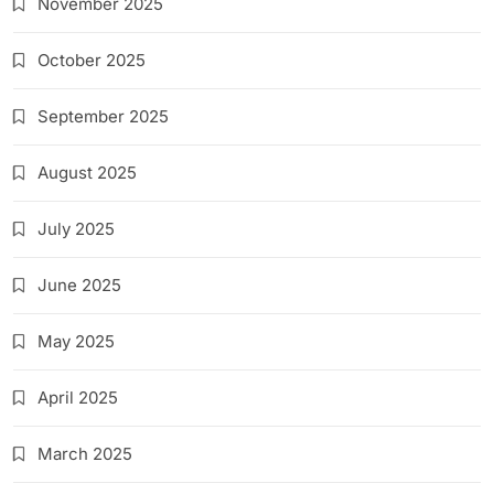
November 2025
October 2025
September 2025
August 2025
July 2025
June 2025
May 2025
April 2025
March 2025