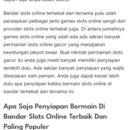
Bandar slots online terhebat dan ternama pula udah
persiapkan pelbagai jenis games slots online sengit dari
provider slots online terhebat juga. Di antara jumlahnya
games slots online yang udah ada ada sekian banyak
permainan slots online gacor yang menjajakan
keuntungan jekpot besar. Buat nikmati permainan slots
gacor itu anda juga mesti banyak memiliki penyiapan
terlebih dulu. Ada sekian banyak penyiapan yang wajib
dikerjakan oleh pemain. Anda juga dapat kenali lebih
dulu apa penyiapan ketika bermain slots online di
bandar terhebat dan ternama ini.
Apa Saja Penyiapan Bermain Di
Bandar Slots Online Terbaik Dan
Paling Populer