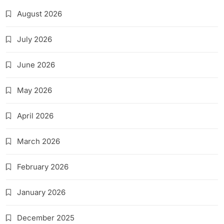
August 2026
July 2026
June 2026
May 2026
April 2026
March 2026
February 2026
January 2026
December 2025