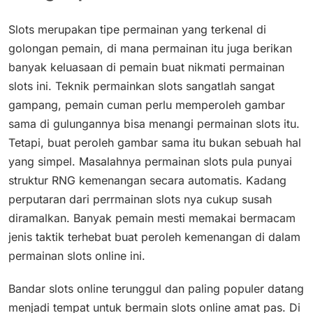
Slots merupakan tipe permainan yang terkenal di
golongan pemain, di mana permainan itu juga berikan
banyak keluasaan di pemain buat nikmati permainan
slots ini. Teknik permainkan slots sangatlah sangat
gampang, pemain cuman perlu memperoleh gambar
sama di gulungannya bisa menangi permainan slots itu.
Tetapi, buat peroleh gambar sama itu bukan sebuah hal
yang simpel. Masalahnya permainan slots pula punyai
struktur RNG kemenangan secara automatis. Kadang
perputaran dari perrmainan slots nya cukup susah
diramalkan. Banyak pemain mesti memakai bermacam
jenis taktik terhebat buat peroleh kemenangan di dalam
permainan slots online ini.
Bandar slots online terunggul dan paling populer datang
menjadi tempat untuk bermain slots online amat pas. Di