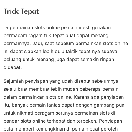
Trick Tepat
Di permainan slots online pemain mesti gunakan
bermacam ragam trik tepat buat dapat menangi
bermainnya. Jadi, saat sebelum permainkan slots online
ini dapat siapkan lebih dulu taktik tepat nya supaya
peluang untuk menang juga dapat semakin ringan
didapat.
Sejumlah penyiapan yang udah disebut sebelumnya
selalu buat membuat lebih mudah beberapa pemain
dalam permainkan slots online. Karena ada penyiapan
itu, banyak pemain lantas dapat dengan gampang pun
untuk nikmati beragam serunya permainan slots di
bandar slots online terhebat dan terbeken. Penyiapan
pula memberi kemungkinan di pemain buat peroleh