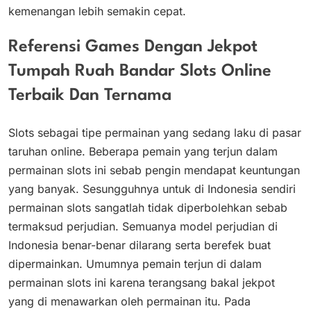
kemenangan lebih semakin cepat.
Referensi Games Dengan Jekpot
Tumpah Ruah Bandar Slots Online
Terbaik Dan Ternama
Slots sebagai tipe permainan yang sedang laku di pasar
taruhan online. Beberapa pemain yang terjun dalam
permainan slots ini sebab pengin mendapat keuntungan
yang banyak. Sesungguhnya untuk di Indonesia sendiri
permainan slots sangatlah tidak diperbolehkan sebab
termaksud perjudian. Semuanya model perjudian di
Indonesia benar-benar dilarang serta berefek buat
dipermainkan. Umumnya pemain terjun di dalam
permainan slots ini karena terangsang bakal jekpot
yang di menawarkan oleh permainan itu. Pada