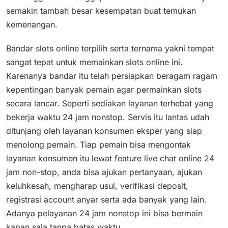
semakin tambah besar kesempatan buat temukan
kemenangan.
Bandar slots online terpilih serta ternama yakni tempat
sangat tepat untuk memainkan slots online ini.
Karenanya bandar itu telah persiapkan beragam ragam
kepentingan banyak pemain agar permainkan slots
secara lancar. Seperti sediakan layanan terhebat yang
bekerja waktu 24 jam nonstop. Servis itu lantas udah
ditunjang oleh layanan konsumen eksper yang siap
menolong pemain. Tiap pemain bisa mengontak
layanan konsumen itu lewat feature live chat online 24
jam non-stop, anda bisa ajukan pertanyaan, ajukan
keluhkesah, mengharap usul, verifikasi deposit,
registrasi account anyar serta ada banyak yang lain.
Adanya pelayanan 24 jam nonstop ini bisa bermain
kapan saja tanpa batas waktu.