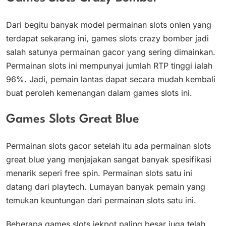
Dari begitu banyak model permainan slots onlen yang
terdapat sekarang ini, games slots crazy bomber jadi
salah satunya permainan gacor yang sering dimainkan.
Permainan slots ini mempunyai jumlah RTP tinggi ialah
96%. Jadi, pemain lantas dapat secara mudah kembali
buat peroleh kemenangan dalam games slots ini.
Games Slots Great Blue
Permainan slots gacor setelah itu ada permainan slots
great blue yang menjajakan sangat banyak spesifikasi
menarik seperi free spin. Permainan slots satu ini
datang dari playtech. Lumayan banyak pemain yang
temukan keuntungan dari permainan slots satu ini.
Beberapa games slots jekpot paling besar juga telah