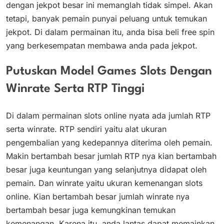
dengan jekpot besar ini memanglah tidak simpel. Akan
tetapi, banyak pemain punyai peluang untuk temukan
jekpot. Di dalam permainan itu, anda bisa beli free spin
yang berkesempatan membawa anda pada jekpot.
Putuskan Model Games Slots Dengan
Winrate Serta RTP Tinggi
Di dalam permainan slots online nyata ada jumlah RTP
serta winrate. RTP sendiri yaitu alat ukuran
pengembalian yang kedepannya diterima oleh pemain.
Makin bertambah besar jumlah RTP nya kian bertambah
besar juga keuntungan yang selanjutnya didapat oleh
pemain. Dan winrate yaitu ukuran kemenangan slots
online. Kian bertambah besar jumlah winrate nya
bertambah besar juga kemungkinan temukan
kemenangan. Karena itu, anda lantas dapat memainkan