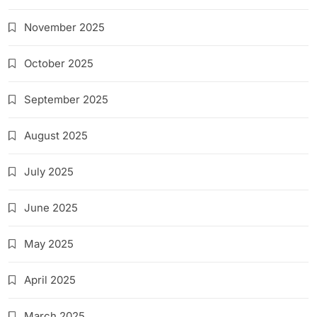
November 2025
October 2025
September 2025
August 2025
July 2025
June 2025
May 2025
April 2025
March 2025