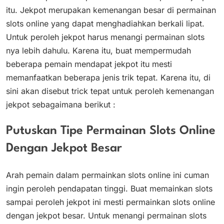
itu. Jekpot merupakan kemenangan besar di permainan
slots online yang dapat menghadiahkan berkali lipat.
Untuk peroleh jekpot harus menangi permainan slots
nya lebih dahulu. Karena itu, buat mempermudah
beberapa pemain mendapat jekpot itu mesti
memanfaatkan beberapa jenis trik tepat. Karena itu, di
sini akan disebut trick tepat untuk peroleh kemenangan
jekpot sebagaimana berikut :
Putuskan Tipe Permainan Slots Online
Dengan Jekpot Besar
Arah pemain dalam permainkan slots online ini cuman
ingin peroleh pendapatan tinggi. Buat memainkan slots
sampai peroleh jekpot ini mesti permainkan slots online
dengan jekpot besar. Untuk menangi permainan slots