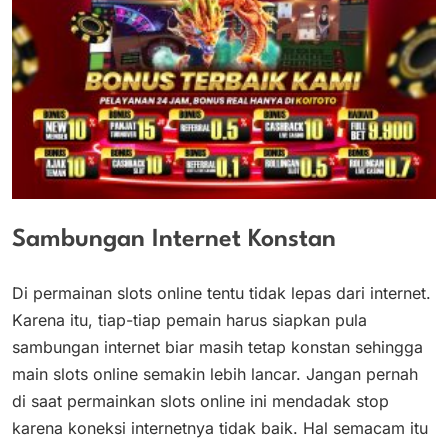
Sambungan Internet Konstan
Di permainan slots online tentu tidak lepas dari internet.
Karena itu, tiap-tiap pemain harus siapkan pula
sambungan internet biar masih tetap konstan sehingga
main slots online semakin lebih lancar. Jangan pernah
di saat permainkan slots online ini mendadak stop
karena koneksi internetnya tidak baik. Hal semacam itu