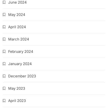
June 2024
May 2024
April 2024
March 2024
February 2024
January 2024
December 2023
May 2023
April 2023