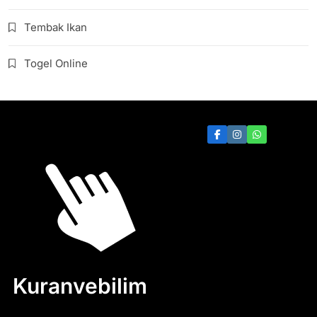
Tembak Ikan
Togel Online
Kuranvebilim