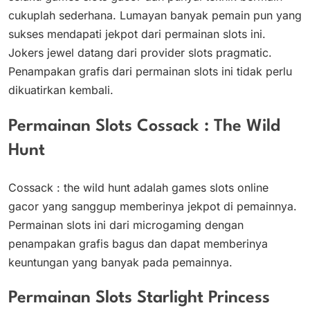
cukuplah sederhana. Lumayan banyak pemain pun yang
sukses mendapati jekpot dari permainan slots ini.
Jokers jewel datang dari provider slots pragmatic.
Penampakan grafis dari permainan slots ini tidak perlu
dikuatirkan kembali.
Permainan Slots Cossack : The Wild
Hunt
Cossack : the wild hunt adalah games slots online
gacor yang sanggup memberinya jekpot di pemainnya.
Permainan slots ini dari microgaming dengan
penampakan grafis bagus dan dapat memberinya
keuntungan yang banyak pada pemainnya.
Permainan Slots Starlight Princess