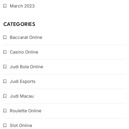
March 2023
CATEGORIES
Baccarat Online
Casino Online
Judi Bola Online
Judi Esports
Judi Macau
Roulette Online
Slot Online