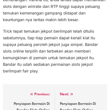
slots dengan winrate dan RTP tinggi supaya peluang
temukan kemenangan gampang didapat dan
keuntungan nya lantas makin lebih besar.
Trick tepat temukan jekpot berlimpah telah ditulis
sebelumnya, tiap-tiap pemain dapat kenali kiat itu
supaya peluang peroleh jekpot juga simpel. Bandar
slots online terpilih dan terbeken akan memberi
kemungkinan di pemain untuk temukan jekpot itu.
Bandar itu udah sediakan permainan slots jekpot
berlimpah fair play.
Post
Previous:
Next:
navigation
Penyiapan Bermain Di
Penyiapan Bermain Di