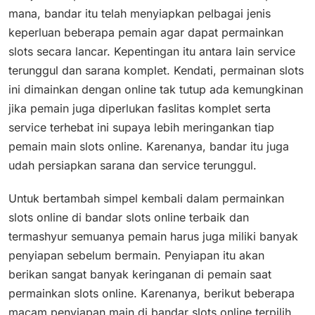
mana, bandar itu telah menyiapkan pelbagai jenis
keperluan beberapa pemain agar dapat permainkan
slots secara lancar. Kepentingan itu antara lain service
terunggul dan sarana komplet. Kendati, permainan slots
ini dimainkan dengan online tak tutup ada kemungkinan
jika pemain juga diperlukan faslitas komplet serta
service terhebat ini supaya lebih meringankan tiap
pemain main slots online. Karenanya, bandar itu juga
udah persiapkan sarana dan service terunggul.
Untuk bertambah simpel kembali dalam permainkan
slots online di bandar slots online terbaik dan
termashyur semuanya pemain harus juga miliki banyak
penyiapan sebelum bermain. Penyiapan itu akan
berikan sangat banyak keringanan di pemain saat
permainkan slots online. Karenanya, berikut beberapa
macam penyiapan main di bandar slots online terpilih