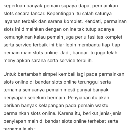
keperluan banyak pemain supaya dapat permainkan
slots secara lancar. Kepentingan itu salah satunya
layanan terbaik dan sarana komplet. Kendati, permainan
slots ini dimainkan dengan online tak tutup adanya
kemungkinan kalau pemain juga perlu faslitas komplet
serta service terbaik ini biar lebih membantu tiap-tiap
pemain main slots online. Jadi, bandar itu juga telah
menyiapkan sarana serta service terpilih.
Untuk bertambah simpel kembali lagi pada permainkan
slots online di bandar slots online terunggul serta
ternama semuanya pemain mesti punyai banyak
penyiapan sebelum bermain. Penyiapan itu akan
berikan banyak kelapangan pada pemain waktu
permainkan slots online. Karena itu, berikut jenis-jenis
penyiapan main di bandar slots online terhebat serta
ternama ialah :