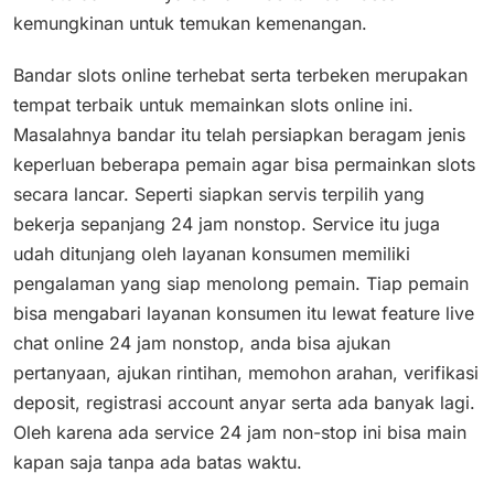
kemungkinan untuk temukan kemenangan.
Bandar slots online terhebat serta terbeken merupakan
tempat terbaik untuk memainkan slots online ini.
Masalahnya bandar itu telah persiapkan beragam jenis
keperluan beberapa pemain agar bisa permainkan slots
secara lancar. Seperti siapkan servis terpilih yang
bekerja sepanjang 24 jam nonstop. Service itu juga
udah ditunjang oleh layanan konsumen memiliki
pengalaman yang siap menolong pemain. Tiap pemain
bisa mengabari layanan konsumen itu lewat feature live
chat online 24 jam nonstop, anda bisa ajukan
pertanyaan, ajukan rintihan, memohon arahan, verifikasi
deposit, registrasi account anyar serta ada banyak lagi.
Oleh karena ada service 24 jam non-stop ini bisa main
kapan saja tanpa ada batas waktu.