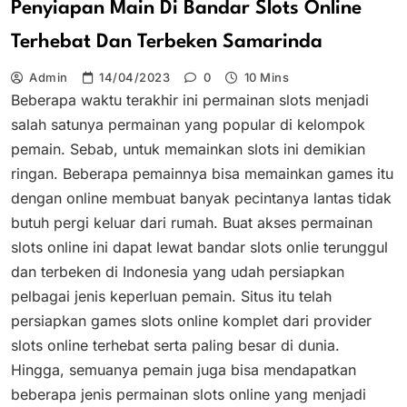
Penyiapan Main Di Bandar Slots Online
Terhebat Dan Terbeken Samarinda
Admin
14/04/2023
0
10 Mins
Beberapa waktu terakhir ini permainan slots menjadi
salah satunya permainan yang popular di kelompok
pemain. Sebab, untuk memainkan slots ini demikian
ringan. Beberapa pemainnya bisa memainkan games itu
dengan online membuat banyak pecintanya lantas tidak
butuh pergi keluar dari rumah. Buat akses permainan
slots online ini dapat lewat bandar slots onlie terunggul
dan terbeken di Indonesia yang udah persiapkan
pelbagai jenis keperluan pemain. Situs itu telah
persiapkan games slots online komplet dari provider
slots online terhebat serta paling besar di dunia.
Hingga, semuanya pemain juga bisa mendapatkan
beberapa jenis permainan slots online yang menjadi