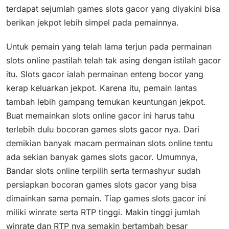
terdapat sejumlah games slots gacor yang diyakini bisa
berikan jekpot lebih simpel pada pemainnya.
Untuk pemain yang telah lama terjun pada permainan
slots online pastilah telah tak asing dengan istilah gacor
itu. Slots gacor ialah permainan enteng bocor yang
kerap keluarkan jekpot. Karena itu, pemain lantas
tambah lebih gampang temukan keuntungan jekpot.
Buat memainkan slots online gacor ini harus tahu
terlebih dulu bocoran games slots gacor nya. Dari
demikian banyak macam permainan slots online tentu
ada sekian banyak games slots gacor. Umumnya,
Bandar slots online terpilih serta termashyur sudah
persiapkan bocoran games slots gacor yang bisa
dimainkan sama pemain. Tiap games slots gacor ini
miliki winrate serta RTP tinggi. Makin tinggi jumlah
winrate dan RTP nya semakin bertambah besar