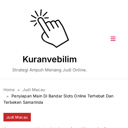
Skip
to
content
Kuranvebilim
Strategi Ampuh Menang Judi Online.
Home
Judi Macau
Penyiapan Main Di Bandar Slots Online Terhebat Dan
Terbeken Samarinda
Judi Macau