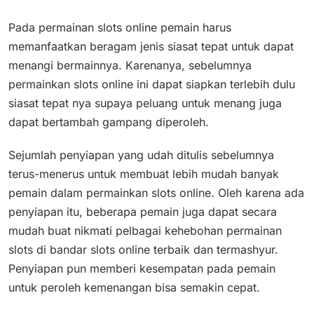
Pada permainan slots online pemain harus
memanfaatkan beragam jenis siasat tepat untuk dapat
menangi bermainnya. Karenanya, sebelumnya
permainkan slots online ini dapat siapkan terlebih dulu
siasat tepat nya supaya peluang untuk menang juga
dapat bertambah gampang diperoleh.
Sejumlah penyiapan yang udah ditulis sebelumnya
terus-menerus untuk membuat lebih mudah banyak
pemain dalam permainkan slots online. Oleh karena ada
penyiapan itu, beberapa pemain juga dapat secara
mudah buat nikmati pelbagai kehebohan permainan
slots di bandar slots online terbaik dan termashyur.
Penyiapan pun memberi kesempatan pada pemain
untuk peroleh kemenangan bisa semakin cepat.