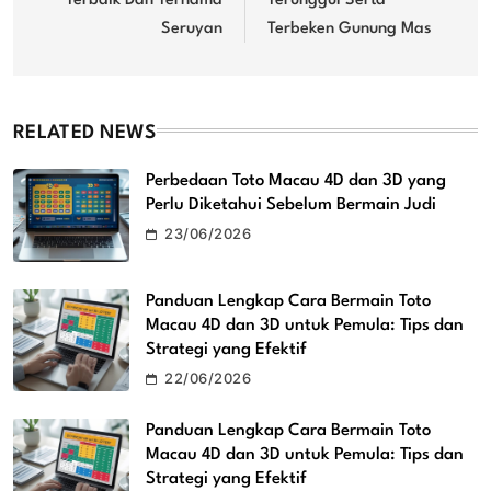
Terbaik Dan Ternama
Terunggul Serta
Seruyan
Terbeken Gunung Mas
RELATED NEWS
Perbedaan Toto Macau 4D dan 3D yang
Perlu Diketahui Sebelum Bermain Judi
23/06/2026
Panduan Lengkap Cara Bermain Toto
Macau 4D dan 3D untuk Pemula: Tips dan
Strategi yang Efektif
22/06/2026
Panduan Lengkap Cara Bermain Toto
Macau 4D dan 3D untuk Pemula: Tips dan
Strategi yang Efektif