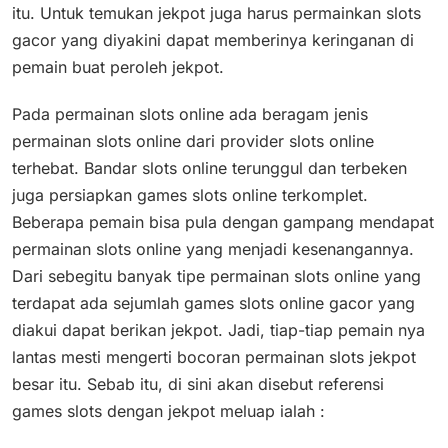
itu. Untuk temukan jekpot juga harus permainkan slots
gacor yang diyakini dapat memberinya keringanan di
pemain buat peroleh jekpot.
Pada permainan slots online ada beragam jenis
permainan slots online dari provider slots online
terhebat. Bandar slots online terunggul dan terbeken
juga persiapkan games slots online terkomplet.
Beberapa pemain bisa pula dengan gampang mendapat
permainan slots online yang menjadi kesenangannya.
Dari sebegitu banyak tipe permainan slots online yang
terdapat ada sejumlah games slots online gacor yang
diakui dapat berikan jekpot. Jadi, tiap-tiap pemain nya
lantas mesti mengerti bocoran permainan slots jekpot
besar itu. Sebab itu, di sini akan disebut referensi
games slots dengan jekpot meluap ialah :