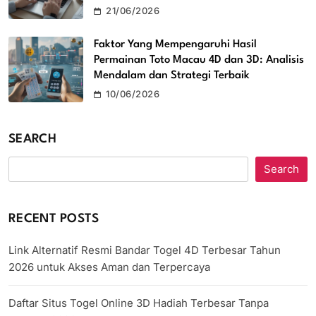
21/06/2026
Faktor Yang Mempengaruhi Hasil
Permainan Toto Macau 4D dan 3D: Analisis
Mendalam dan Strategi Terbaik
10/06/2026
SEARCH
Search
RECENT POSTS
Link Alternatif Resmi Bandar Togel 4D Terbesar Tahun
2026 untuk Akses Aman dan Terpercaya
Daftar Situs Togel Online 3D Hadiah Terbesar Tanpa