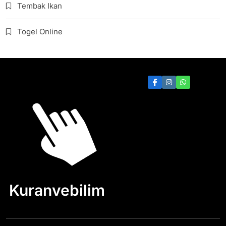
Tembak Ikan
Togel Online
Kuranvebilim