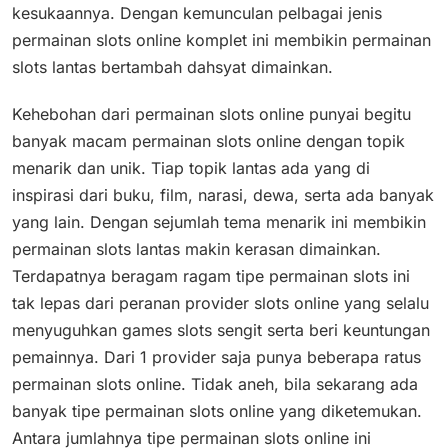
kesukaannya. Dengan kemunculan pelbagai jenis
permainan slots online komplet ini membikin permainan
slots lantas bertambah dahsyat dimainkan.
Kehebohan dari permainan slots online punyai begitu
banyak macam permainan slots online dengan topik
menarik dan unik. Tiap topik lantas ada yang di
inspirasi dari buku, film, narasi, dewa, serta ada banyak
yang lain. Dengan sejumlah tema menarik ini membikin
permainan slots lantas makin kerasan dimainkan.
Terdapatnya beragam ragam tipe permainan slots ini
tak lepas dari peranan provider slots online yang selalu
menyuguhkan games slots sengit serta beri keuntungan
pemainnya. Dari 1 provider saja punya beberapa ratus
permainan slots online. Tidak aneh, bila sekarang ada
banyak tipe permainan slots online yang diketemukan.
Antara jumlahnya tipe permainan slots online ini