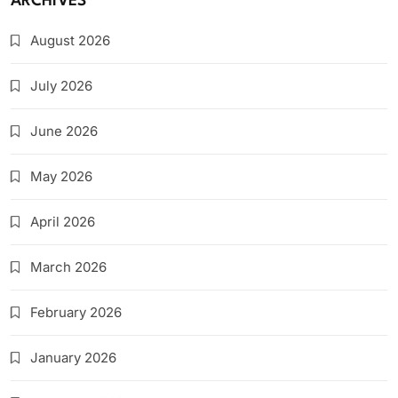
ARCHIVES
August 2026
July 2026
June 2026
May 2026
April 2026
March 2026
February 2026
January 2026