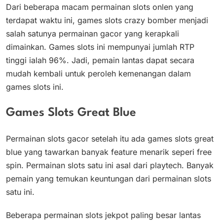
Dari beberapa macam permainan slots onlen yang
terdapat waktu ini, games slots crazy bomber menjadi
salah satunya permainan gacor yang kerapkali
dimainkan. Games slots ini mempunyai jumlah RTP
tinggi ialah 96%. Jadi, pemain lantas dapat secara
mudah kembali untuk peroleh kemenangan dalam
games slots ini.
Games Slots Great Blue
Permainan slots gacor setelah itu ada games slots great
blue yang tawarkan banyak feature menarik seperi free
spin. Permainan slots satu ini asal dari playtech. Banyak
pemain yang temukan keuntungan dari permainan slots
satu ini.
Beberapa permainan slots jekpot paling besar lantas