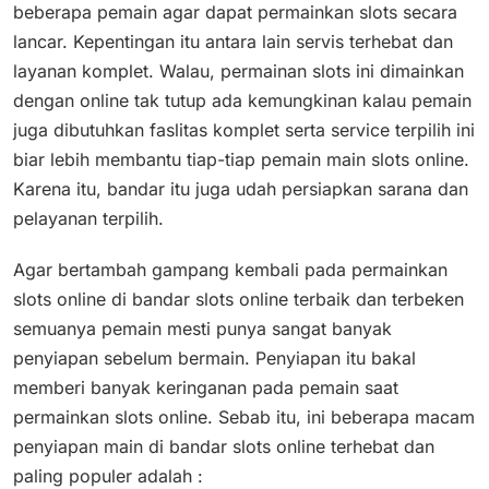
beberapa pemain agar dapat permainkan slots secara
lancar. Kepentingan itu antara lain servis terhebat dan
layanan komplet. Walau, permainan slots ini dimainkan
dengan online tak tutup ada kemungkinan kalau pemain
juga dibutuhkan faslitas komplet serta service terpilih ini
biar lebih membantu tiap-tiap pemain main slots online.
Karena itu, bandar itu juga udah persiapkan sarana dan
pelayanan terpilih.
Agar bertambah gampang kembali pada permainkan
slots online di bandar slots online terbaik dan terbeken
semuanya pemain mesti punya sangat banyak
penyiapan sebelum bermain. Penyiapan itu bakal
memberi banyak keringanan pada pemain saat
permainkan slots online. Sebab itu, ini beberapa macam
penyiapan main di bandar slots online terhebat dan
paling populer adalah :