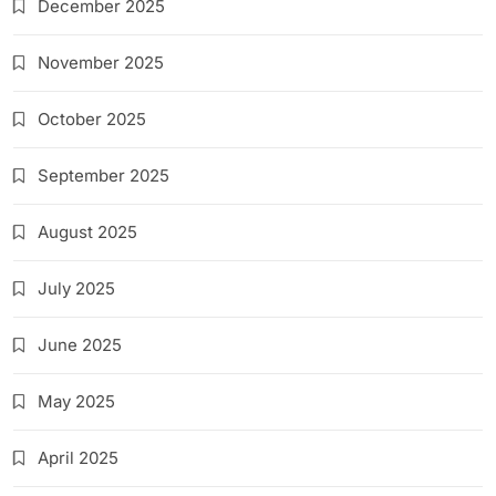
December 2025
November 2025
October 2025
September 2025
August 2025
July 2025
June 2025
May 2025
April 2025