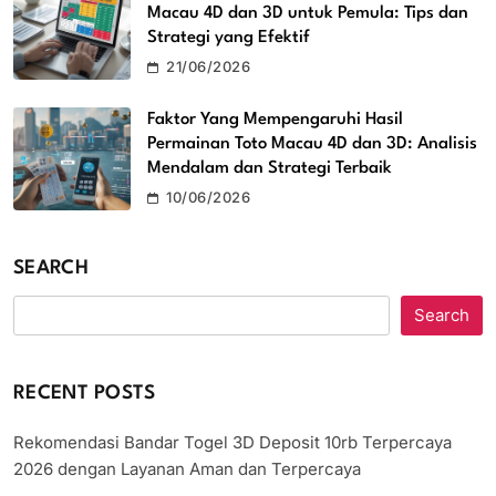
Macau 4D dan 3D untuk Pemula: Tips dan
Strategi yang Efektif
21/06/2026
Faktor Yang Mempengaruhi Hasil
Permainan Toto Macau 4D dan 3D: Analisis
Mendalam dan Strategi Terbaik
10/06/2026
SEARCH
Search
RECENT POSTS
Rekomendasi Bandar Togel 3D Deposit 10rb Terpercaya
2026 dengan Layanan Aman dan Terpercaya