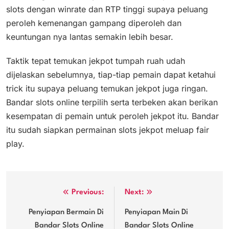
slots dengan winrate dan RTP tinggi supaya peluang
peroleh kemenangan gampang diperoleh dan
keuntungan nya lantas semakin lebih besar.
Taktik tepat temukan jekpot tumpah ruah udah
dijelaskan sebelumnya, tiap-tiap pemain dapat ketahui
trick itu supaya peluang temukan jekpot juga ringan.
Bandar slots online terpilih serta terbeken akan berikan
kesempatan di pemain untuk peroleh jekpot itu. Bandar
itu sudah siapkan permainan slots jekpot meluap fair
play.
Post
Previous:
Next:
navigation
Penyiapan Bermain Di
Penyiapan Main Di
Bandar Slots Online
Bandar Slots Online