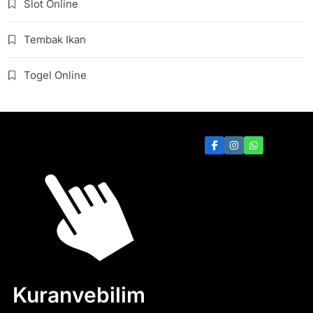
Slot Online
Tembak Ikan
Togel Online
Kuranvebilim