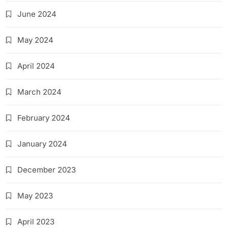
June 2024
May 2024
April 2024
March 2024
February 2024
January 2024
December 2023
May 2023
April 2023