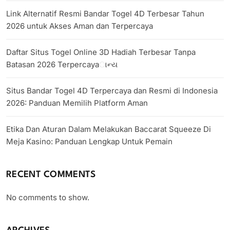
Link Alternatif Resmi Bandar Togel 4D Terbesar Tahun
2026 untuk Akses Aman dan Terpercaya
Daftar Situs Togel Online 3D Hadiah Terbesar Tanpa
Batasan 2026 Terpercayaાન્ય
Situs Bandar Togel 4D Terpercaya dan Resmi di Indonesia
2026: Panduan Memilih Platform Aman
Etika Dan Aturan Dalam Melakukan Baccarat Squeeze Di
Meja Kasino: Panduan Lengkap Untuk Pemain
RECENT COMMENTS
No comments to show.