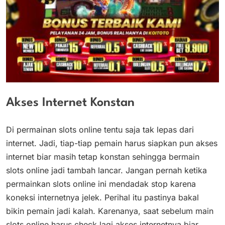
Akses Internet Konstan
Di permainan slots online tentu saja tak lepas dari
internet. Jadi, tiap-tiap pemain harus siapkan pun akses
internet biar masih tetap konstan sehingga bermain
slots online jadi tambah lancar. Jangan pernah ketika
permainkan slots online ini mendadak stop karena
koneksi internetnya jelek. Perihal itu pastinya bakal
bikin pemain jadi kalah. Karenanya, saat sebelum main
slots online harus check lagi akses internetnya biar