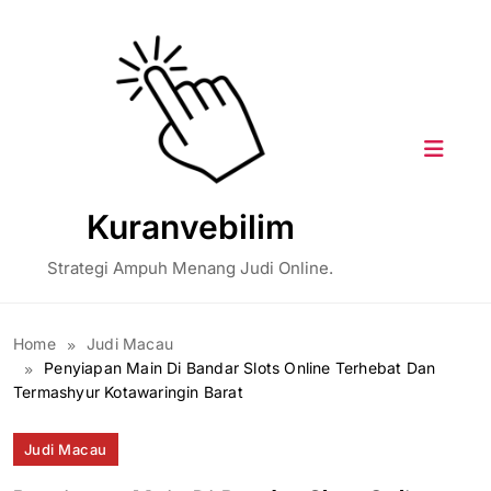
Skip
to
content
Kuranvebilim
Strategi Ampuh Menang Judi Online.
Home
Judi Macau
Penyiapan Main Di Bandar Slots Online Terhebat Dan
Termashyur Kotawaringin Barat
Judi Macau