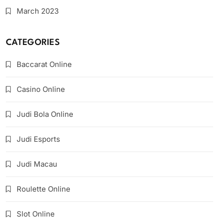
March 2023
CATEGORIES
Baccarat Online
Casino Online
Judi Bola Online
Judi Esports
Judi Macau
Roulette Online
Slot Online