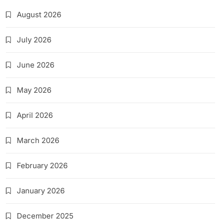
August 2026
July 2026
June 2026
May 2026
April 2026
March 2026
February 2026
January 2026
December 2025