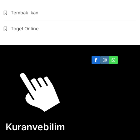
Tembak Ikan
Togel Online
Kuranvebilim