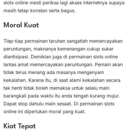
slots online mesti periksa lagi akses internetnya supaya
masih tetap konstan serta bagus.
Moral Kuat
Tiap-tiap permainan taruhan sangatlah memercayakan
peruntungan, maknanya kemenangan cukup sukar
diantisipasi. Demikian juga di permainan slots online
lantas amat memercayakan peruntungan. Pemain akan
tidak terus menang ada masanya mengenyam
kekalahan. Karena itu, di saat alami kekalahan secara
tak henti tidak boleh memaksa untuk selalu main
barangkali pada waktu itu anda tengah kurang mujur.
Dapat stop dahulu main sesaat. Di permainan slots
online ini diperlukan moral yang kuat.
Kiat Tepat