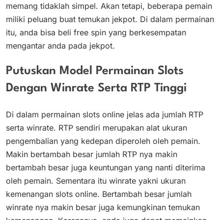
memang tidaklah simpel. Akan tetapi, beberapa pemain
miliki peluang buat temukan jekpot. Di dalam permainan
itu, anda bisa beli free spin yang berkesempatan
mengantar anda pada jekpot.
Putuskan Model Permainan Slots
Dengan Winrate Serta RTP Tinggi
Di dalam permainan slots online jelas ada jumlah RTP
serta winrate. RTP sendiri merupakan alat ukuran
pengembalian yang kedepan diperoleh oleh pemain.
Makin bertambah besar jumlah RTP nya makin
bertambah besar juga keuntungan yang nanti diterima
oleh pemain. Sementara itu winrate yakni ukuran
kemenangan slots online. Bertambah besar jumlah
winrate nya makin besar juga kemungkinan temukan