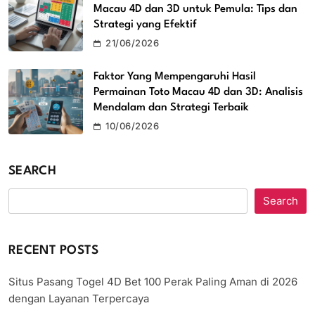
Macau 4D dan 3D untuk Pemula: Tips dan
Strategi yang Efektif
21/06/2026
Faktor Yang Mempengaruhi Hasil
Permainan Toto Macau 4D dan 3D: Analisis
Mendalam dan Strategi Terbaik
10/06/2026
SEARCH
Search
RECENT POSTS
Situs Pasang Togel 4D Bet 100 Perak Paling Aman di 2026
dengan Layanan Terpercaya