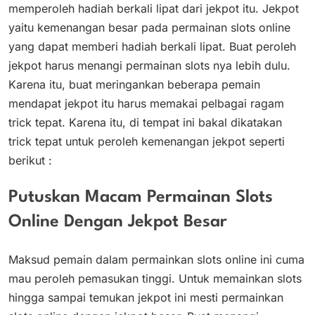
memperoleh hadiah berkali lipat dari jekpot itu. Jekpot
yaitu kemenangan besar pada permainan slots online
yang dapat memberi hadiah berkali lipat. Buat peroleh
jekpot harus menangi permainan slots nya lebih dulu.
Karena itu, buat meringankan beberapa pemain
mendapat jekpot itu harus memakai pelbagai ragam
trick tepat. Karena itu, di tempat ini bakal dikatakan
trick tepat untuk peroleh kemenangan jekpot seperti
berikut :
Putuskan Macam Permainan Slots
Online Dengan Jekpot Besar
Maksud pemain dalam permainkan slots online ini cuma
mau peroleh pemasukan tinggi. Untuk memainkan slots
hingga sampai temukan jekpot ini mesti permainkan