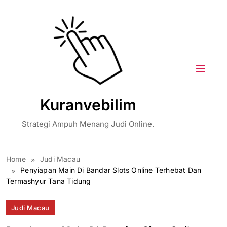
Skip
to
content
Kuranvebilim
Strategi Ampuh Menang Judi Online.
Home
Judi Macau
Penyiapan Main Di Bandar Slots Online Terhebat Dan
Termashyur Tana Tidung
Judi Macau