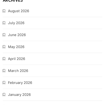
ARCHIVES
August 2026
July 2026
June 2026
May 2026
April 2026
March 2026
February 2026
January 2026