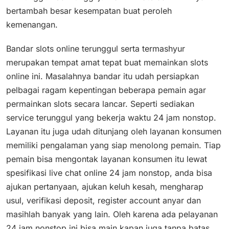
bertambah besar kesempatan buat peroleh
kemenangan.
Bandar slots online terunggul serta termashyur
merupakan tempat amat tepat buat memainkan slots
online ini. Masalahnya bandar itu udah persiapkan
pelbagai ragam kepentingan beberapa pemain agar
permainkan slots secara lancar. Seperti sediakan
service terunggul yang bekerja waktu 24 jam nonstop.
Layanan itu juga udah ditunjang oleh layanan konsumen
memiliki pengalaman yang siap menolong pemain. Tiap
pemain bisa mengontak layanan konsumen itu lewat
spesifikasi live chat online 24 jam nonstop, anda bisa
ajukan pertanyaan, ajukan keluh kesah, mengharap
usul, verifikasi deposit, register account anyar dan
masihlah banyak yang lain. Oleh karena ada pelayanan
24 jam nonstop ini bisa main kapan juga tanpa batas