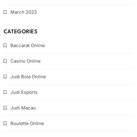
March 2023
CATEGORIES
Baccarat Online
Casino Online
Judi Bola Online
Judi Esports
Judi Macau
Roulette Online