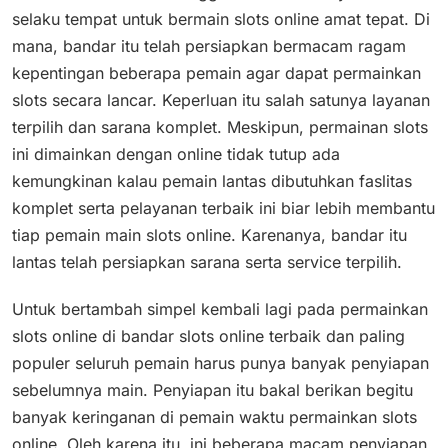
selaku tempat untuk bermain slots online amat tepat. Di
mana, bandar itu telah persiapkan bermacam ragam
kepentingan beberapa pemain agar dapat permainkan
slots secara lancar. Keperluan itu salah satunya layanan
terpilih dan sarana komplet. Meskipun, permainan slots
ini dimainkan dengan online tidak tutup ada
kemungkinan kalau pemain lantas dibutuhkan faslitas
komplet serta pelayanan terbaik ini biar lebih membantu
tiap pemain main slots online. Karenanya, bandar itu
lantas telah persiapkan sarana serta service terpilih.
Untuk bertambah simpel kembali lagi pada permainkan
slots online di bandar slots online terbaik dan paling
populer seluruh pemain harus punya banyak penyiapan
sebelumnya main. Penyiapan itu bakal berikan begitu
banyak keringanan di pemain waktu permainkan slots
online. Oleh karena itu, ini beberapa macam penyiapan