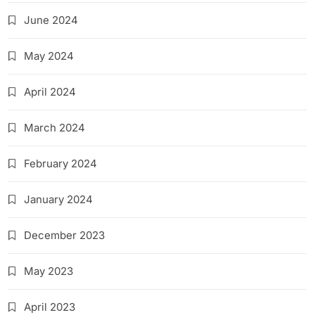
June 2024
May 2024
April 2024
March 2024
February 2024
January 2024
December 2023
May 2023
April 2023