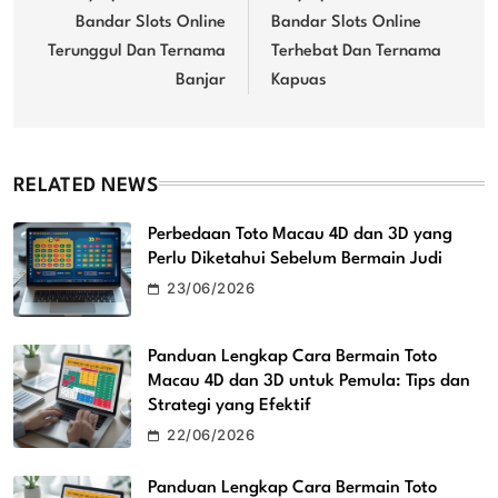
Bandar Slots Online
Bandar Slots Online
Terunggul Dan Ternama
Terhebat Dan Ternama
Banjar
Kapuas
RELATED NEWS
Perbedaan Toto Macau 4D dan 3D yang
Perlu Diketahui Sebelum Bermain Judi
23/06/2026
Panduan Lengkap Cara Bermain Toto
Macau 4D dan 3D untuk Pemula: Tips dan
Strategi yang Efektif
22/06/2026
Panduan Lengkap Cara Bermain Toto