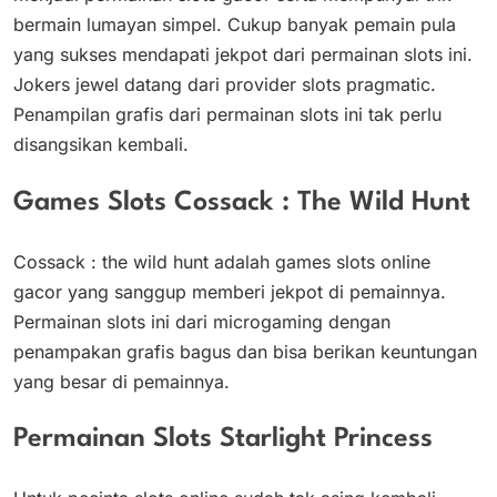
bermain lumayan simpel. Cukup banyak pemain pula
yang sukses mendapati jekpot dari permainan slots ini.
Jokers jewel datang dari provider slots pragmatic.
Penampilan grafis dari permainan slots ini tak perlu
disangsikan kembali.
Games Slots Cossack : The Wild Hunt
Cossack : the wild hunt adalah games slots online
gacor yang sanggup memberi jekpot di pemainnya.
Permainan slots ini dari microgaming dengan
penampakan grafis bagus dan bisa berikan keuntungan
yang besar di pemainnya.
Permainan Slots Starlight Princess