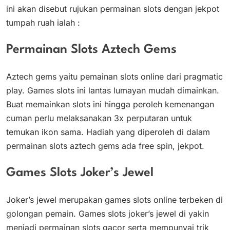
ini akan disebut rujukan permainan slots dengan jekpot
tumpah ruah ialah :
Permainan Slots Aztech Gems
Aztech gems yaitu pemainan slots online dari pragmatic
play. Games slots ini lantas lumayan mudah dimainkan.
Buat memainkan slots ini hingga peroleh kemenangan
cuman perlu melaksanakan 3x perputaran untuk
temukan ikon sama. Hadiah yang diperoleh di dalam
permainan slots aztech gems ada free spin, jekpot.
Games Slots Joker’s Jewel
Joker’s jewel merupakan games slots online terbeken di
golongan pemain. Games slots joker’s jewel di yakin
menjadi permainan slots gacor serta mempunyai trik