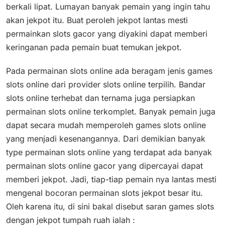
berkali lipat. Lumayan banyak pemain yang ingin tahu
akan jekpot itu. Buat peroleh jekpot lantas mesti
permainkan slots gacor yang diyakini dapat memberi
keringanan pada pemain buat temukan jekpot.
Pada permainan slots online ada beragam jenis games
slots online dari provider slots online terpilih. Bandar
slots online terhebat dan ternama juga persiapkan
permainan slots online terkomplet. Banyak pemain juga
dapat secara mudah memperoleh games slots online
yang menjadi kesenangannya. Dari demikian banyak
type permainan slots online yang terdapat ada banyak
permainan slots online gacor yang dipercayai dapat
memberi jekpot. Jadi, tiap-tiap pemain nya lantas mesti
mengenal bocoran permainan slots jekpot besar itu.
Oleh karena itu, di sini bakal disebut saran games slots
dengan jekpot tumpah ruah ialah :