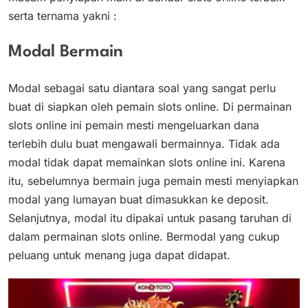
serta ternama yakni :
Modal Bermain
Modal sebagai satu diantara soal yang sangat perlu
buat di siapkan oleh pemain slots online. Di permainan
slots online ini pemain mesti mengeluarkan dana
terlebih dulu buat mengawali bermainnya. Tidak ada
modal tidak dapat memainkan slots online ini. Karena
itu, sebelumnya bermain juga pemain mesti menyiapkan
modal yang lumayan buat dimasukkan ke deposit.
Selanjutnya, modal itu dipakai untuk pasang taruhan di
dalam permainan slots online. Bermodal yang cukup
peluang untuk menang juga dapat didapat.