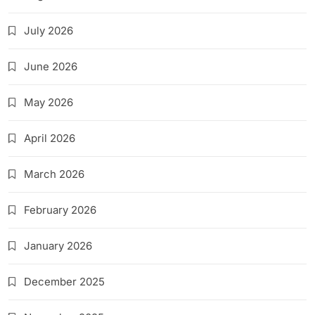
July 2026
June 2026
May 2026
April 2026
March 2026
February 2026
January 2026
December 2025