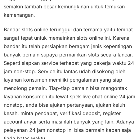
semakin tambah besar kemungkinan untuk temukan
kemenangan.
Bandar slots online terunggul dan ternama yaitu tempat
sangat tepat untuk memainkan slots online ini. Karena
bandar itu telah persiapkan beragam jenis kepentingan
banyak pemain supaya permainkan slots secara lancar.
Seperti siapkan service terhebat yang bekerja waktu 24
jam non-stop. Service itu lantas udah disokong oleh
layanan konsumen memiliki pengalaman yang siap
menolong pemain. Tiap-tiap pemain bisa mengontak
layanan konsumen itu lewat spek live chat online 24 jam
nonstop, anda bisa ajukan pertanyaan, ajukan keluh
kesah, minta pendapat, verifikasi deposit, register
account anyar serta masihlah banyak yang lain. Adanya
pelayanan 24 jam nonstop ini bisa bermain kapan saja
tiada batas waktu.