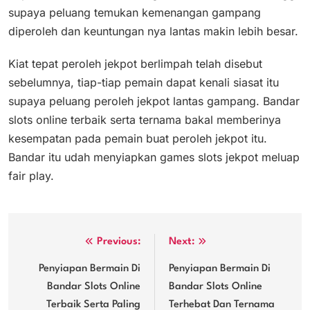
supaya peluang temukan kemenangan gampang
diperoleh dan keuntungan nya lantas makin lebih besar.
Kiat tepat peroleh jekpot berlimpah telah disebut
sebelumnya, tiap-tiap pemain dapat kenali siasat itu
supaya peluang peroleh jekpot lantas gampang. Bandar
slots online terbaik serta ternama bakal memberinya
kesempatan pada pemain buat peroleh jekpot itu.
Bandar itu udah menyiapkan games slots jekpot meluap
fair play.
Post
Previous:
Next:
navigation
Penyiapan Bermain Di
Penyiapan Bermain Di
Bandar Slots Online
Bandar Slots Online
Terbaik Serta Paling
Terhebat Dan Ternama