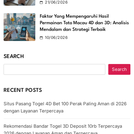
21/06/2026
Faktor Yang Mempengaruhi Hasil
Permainan Toto Macau 4D dan 3D: Analisis
Mendalam dan Strategi Terbaik
10/06/2026
SEARCH
Search
RECENT POSTS
Situs Pasang Togel 4D Bet 100 Perak Paling Aman di 2026
dengan Layanan Terpercaya
Rekomendasi Bandar Togel 3D Deposit 10rb Terpercaya
2026 dengan Layanan Aman dan Terpercaya