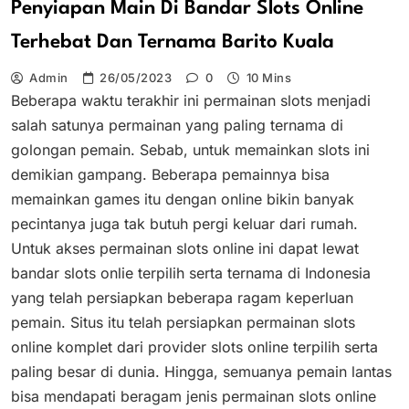
Penyiapan Main Di Bandar Slots Online
Terhebat Dan Ternama Barito Kuala
Admin
26/05/2023
0
10 Mins
Beberapa waktu terakhir ini permainan slots menjadi
salah satunya permainan yang paling ternama di
golongan pemain. Sebab, untuk memainkan slots ini
demikian gampang. Beberapa pemainnya bisa
memainkan games itu dengan online bikin banyak
pecintanya juga tak butuh pergi keluar dari rumah.
Untuk akses permainan slots online ini dapat lewat
bandar slots onlie terpilih serta ternama di Indonesia
yang telah persiapkan beberapa ragam keperluan
pemain. Situs itu telah persiapkan permainan slots
online komplet dari provider slots online terpilih serta
paling besar di dunia. Hingga, semuanya pemain lantas
bisa mendapati beragam jenis permainan slots online