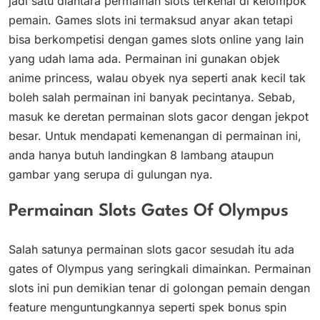
jadi satu diantara permainan slots terkenal di kelompok
pemain. Games slots ini termaksud anyar akan tetapi
bisa berkompetisi dengan games slots online yang lain
yang udah lama ada. Permainan ini gunakan objek
anime princess, walau obyek nya seperti anak kecil tak
boleh salah permainan ini banyak pecintanya. Sebab,
masuk ke deretan permainan slots gacor dengan jekpot
besar. Untuk mendapati kemenangan di permainan ini,
anda hanya butuh landingkan 8 lambang ataupun
gambar yang serupa di gulungan nya.
Permainan Slots Gates Of Olympus
Salah satunya permainan slots gacor sesudah itu ada
gates of Olympus yang seringkali dimainkan. Permainan
slots ini pun demikian tenar di golongan pemain dengan
feature menguntungkannya seperti spek bonus spin