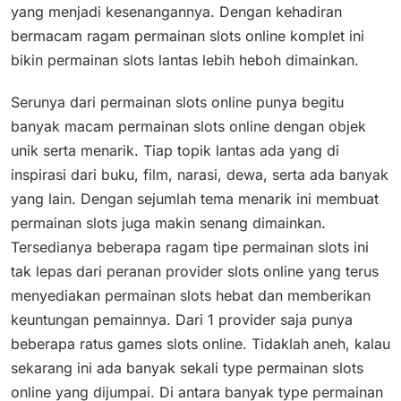
yang menjadi kesenangannya. Dengan kehadiran
bermacam ragam permainan slots online komplet ini
bikin permainan slots lantas lebih heboh dimainkan.
Serunya dari permainan slots online punya begitu
banyak macam permainan slots online dengan objek
unik serta menarik. Tiap topik lantas ada yang di
inspirasi dari buku, film, narasi, dewa, serta ada banyak
yang lain. Dengan sejumlah tema menarik ini membuat
permainan slots juga makin senang dimainkan.
Tersedianya beberapa ragam tipe permainan slots ini
tak lepas dari peranan provider slots online yang terus
menyediakan permainan slots hebat dan memberikan
keuntungan pemainnya. Dari 1 provider saja punya
beberapa ratus games slots online. Tidaklah aneh, kalau
sekarang ini ada banyak sekali type permainan slots
online yang dijumpai. Di antara banyak type permainan