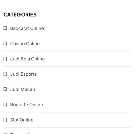
CATEGORIES
Baccarat Online
Casino Online
Judi Bola Online
Judi Esports
Judi Macau
Roulette Online
Slot Online