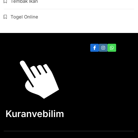
Tembak Ikan
Togel Online
Kuranvebilim