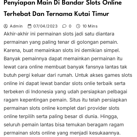
Penyiapan Main Di Bandar Slots Online
Terhebat Dan Ternama Kutai Timur
Admin
07/04/2023
0
10 Mins
Akhir-akhir ini permainan slots jadi satu diantara
permainan yang paling tenar di golongan pemain.
Karena, buat memainkan slots ini demikian simpel.
Banyak pemainnya dapat memainkan permainan itu
lewat cara online membuat banyak fansnya lantas tak
butuh pergi keluar dari rumah. Untuk akses games slots
online ini dapat lewat bandar slots onlie terbaik serta
terbeken di Indonesia yang udah persiapkan pelbagai
ragam kepentingan pemain. Situs itu telah persiapkan
permainan slots online komplet dari provider slots
online terpilih serta paling besar di dunia. Hingga,
seluruh pemain lantas bisa temukan beragam ragam
permainan slots online yang menjadi kesukaannya.