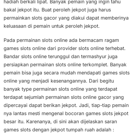
hadiah berkali lipat. Banyak pemain yang ingin tahu
bakal jekpot itu. Buat peroleh jekpot juga harus
permainkan slots gacor yang diakui dapat memberinya
keluasaan di pemain untuk peroleh jekpot.
Pada permainan slots online ada bermacam ragam
games slots online dari provider slots online terhebat.
Bandar slots online terunggul dan termashyur juga
persiapkan permainan slots online terkomplet. Banyak
pemain bisa juga secara mudah mendapati games slots
online yang menjadi kesenangannya. Dari begitu
banyak type permainan slots online yang terdapat
terdapat sejumlah permainan slots online gacor yang
dipercayai dapat berikan jekpot. Jadi, tiap-tiap pemain
nya lantas mesti mengenal bocoran games slots jekpot
besar itu. Karenanya, di sini akan dijelaskan saran
games slots dengan jekpot tumpah ruah adalah :