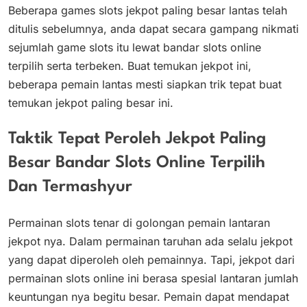
Beberapa games slots jekpot paling besar lantas telah
ditulis sebelumnya, anda dapat secara gampang nikmati
sejumlah game slots itu lewat bandar slots online
terpilih serta terbeken. Buat temukan jekpot ini,
beberapa pemain lantas mesti siapkan trik tepat buat
temukan jekpot paling besar ini.
Taktik Tepat Peroleh Jekpot Paling
Besar Bandar Slots Online Terpilih
Dan Termashyur
Permainan slots tenar di golongan pemain lantaran
jekpot nya. Dalam permainan taruhan ada selalu jekpot
yang dapat diperoleh oleh pemainnya. Tapi, jekpot dari
permainan slots online ini berasa spesial lantaran jumlah
keuntungan nya begitu besar. Pemain dapat mendapat