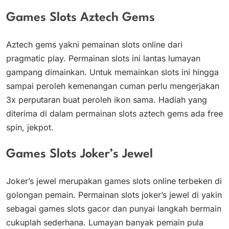
Games Slots Aztech Gems
Aztech gems yakni pemainan slots online dari
pragmatic play. Permainan slots ini lantas lumayan
gampang dimainkan. Untuk memainkan slots ini hingga
sampai peroleh kemenangan cuman perlu mengerjakan
3x perputaran buat peroleh ikon sama. Hadiah yang
diterima di dalam permainan slots aztech gems ada free
spin, jekpot.
Games Slots Joker’s Jewel
Joker’s jewel merupakan games slots online terbeken di
golongan pemain. Permainan slots joker’s jewel di yakin
sebagai games slots gacor dan punyai langkah bermain
cukuplah sederhana. Lumayan banyak pemain pula