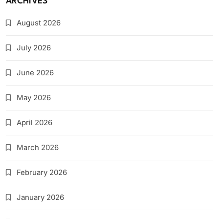
ARCHIVES
August 2026
July 2026
June 2026
May 2026
April 2026
March 2026
February 2026
January 2026