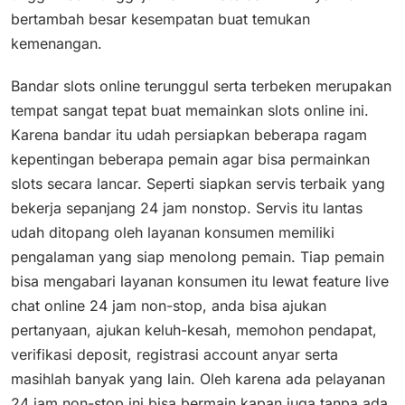
bertambah besar kesempatan buat temukan
kemenangan.
Bandar slots online terunggul serta terbeken merupakan
tempat sangat tepat buat memainkan slots online ini.
Karena bandar itu udah persiapkan beberapa ragam
kepentingan beberapa pemain agar bisa permainkan
slots secara lancar. Seperti siapkan servis terbaik yang
bekerja sepanjang 24 jam nonstop. Servis itu lantas
udah ditopang oleh layanan konsumen memiliki
pengalaman yang siap menolong pemain. Tiap pemain
bisa mengabari layanan konsumen itu lewat feature live
chat online 24 jam non-stop, anda bisa ajukan
pertanyaan, ajukan keluh-kesah, memohon pendapat,
verifikasi deposit, registrasi account anyar serta
masihlah banyak yang lain. Oleh karena ada pelayanan
24 jam non-stop ini bisa bermain kapan juga tanpa ada