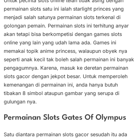
Untuk pecinta slots online telah tidak asing dengan
permainan slots satu ini ialah starlight princes yang
menjadi salah satunya permainan slots terkenal di
golongan pemain. Permainan slots ini terhitung anyar
akan tetapi bisa berkompetisi dengan games slots
online yang lain yang udah lama ada. Games ini
memakai topik anime princess, walaupun obyek nya
seperti anak kecil tak boleh salah permainan ini banyak
pengagumnya. Karena, masuk ke deretan permainan
slots gacor dengan jekpot besar. Untuk memperoleh
kemenangan di permainan ini, anda hanya butuh
tibakan 8 simbol ataupun gambar yang serupa di
gulungan nya.
Permainan Slots Gates Of Olympus
Satu diantara permainan slots gacor sesudah itu ada