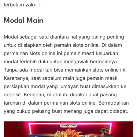
terbeken yakni :
Modal Main
Modal sebagai satu diantara hal yang paling penting
untuk di siapkan oleh pemain slots online. Di dalam
permainan slots online ini pemain mesti keluarkan
modal terlebih dulu untuk mengawali bermainnya.
Tanpa ada modal tak bisa memainkan slots online ini.
Karenanya, saat sebelum main juga pemain mesti
persiapkan modal yang lumayan buat dimasukkan ke
deposit. Kedepan, modal itu dipakai buat pasang
taruhan di dalam permainan slots online. Bermodalkan
yang cukup peluang buat menang juga dapat didapat.