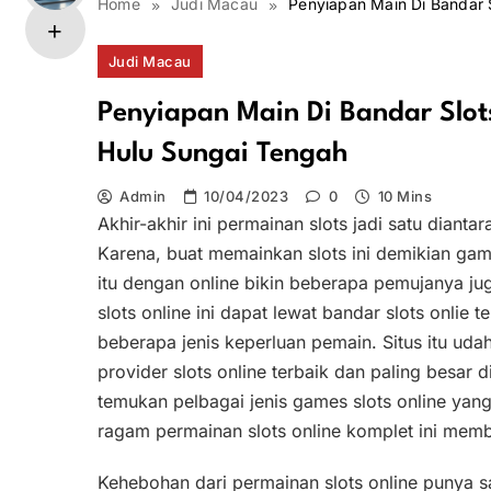
Home
Judi Macau
Penyiapan Main Di Bandar 
Judi Macau
Penyiapan Main Di Bandar Slot
Hulu Sungai Tengah
Admin
10/04/2023
0
10 Mins
Akhir-akhir ini permainan slots jadi satu diant
Karena, buat memainkan slots ini demikian g
itu dengan online bikin beberapa pemujanya ju
slots online ini dapat lewat bandar slots onlie 
beberapa jenis keperluan pemain. Situs itu uda
provider slots online terbaik dan paling besar 
temukan pelbagai jenis games slots online y
ragam permainan slots online komplet ini memb
Kehebohan dari permainan slots online punya 