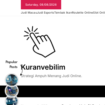
Skip
Saturday, 08/08/2026
to
Judi Macau
Judi Esports
Tembak Ikan
Roulette Online
Slot Onl
content
Popular
Kuranvebilim
Posts
Strategi Ampuh Menang Judi Online.