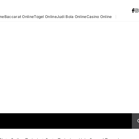
ine
Baccarat Online
Togel Online
Judi Bola Online
Casino Online