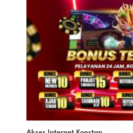
Akses Internet Konstan