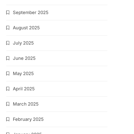
September 2025
August 2025
July 2025
June 2025
May 2025
April 2025
March 2025
February 2025