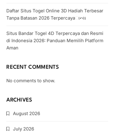
Daftar Situs Togel Online 3D Hadiah Terbesar
Tanpa Batasan 2026 Terpercayaાન્ય
Situs Bandar Togel 4D Terpercaya dan Resmi
di Indonesia 2026: Panduan Memilih Platform
Aman
RECENT COMMENTS
No comments to show.
ARCHIVES
August 2026
July 2026