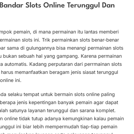
Bandar Slots Online Terunggul Dan
lompok pemain, di mana permainan itu lantas memberi
mainan slots ini. Trik permainkan slots benar-benar
r sama di gulungannya bisa menangi permainan slots
itu bukan sebuah hal yang gampang. Karena permainan
ra automatis. Kadang perputaran dari perrmainan slots
 harus memanfaatkan beragam jenis siasat terunggul
nline ini.
ada selaku tempat untuk bermain slots online paling
eberapa jenis kepentingan banyak pemain agar dapat
salah satunya layanan terunggul dan sarana komplet.
n online tidak tutup adanya kemungkinan kalau pemain
erunggul ini biar lebih mempermudah tiap-tiap pemain