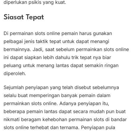
diperlukan psikis yang kuat.
Siasat Tepat
Di permainan slots online pemain harus gunakan
pelbagai jenis taktik tepat untuk dapat menangi
bermainnya. Jadi, saat sebelum permainkan slots online
ini dapat siapkan lebih dahulu trik tepat nya biar
peluang untuk menang lantas dapat semakin ringan
diperoleh.
Sejumlah penyiapan yang telah disebut sebelumnya
selalu buat memperingan banyak pemain dalam
permainkan slots online. Adanya penyiapan itu,
beberapa pemain lantas dapat secara mudah pun buat
nikmati beragam kehebohan permainan slots di bandar
slots online terhebat dan ternama. Penyiapan pula