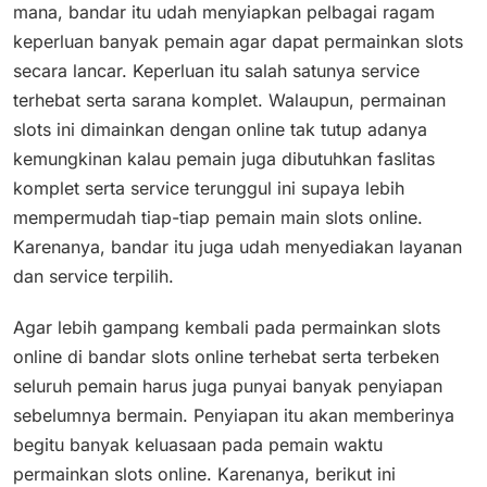
mana, bandar itu udah menyiapkan pelbagai ragam
keperluan banyak pemain agar dapat permainkan slots
secara lancar. Keperluan itu salah satunya service
terhebat serta sarana komplet. Walaupun, permainan
slots ini dimainkan dengan online tak tutup adanya
kemungkinan kalau pemain juga dibutuhkan faslitas
komplet serta service terunggul ini supaya lebih
mempermudah tiap-tiap pemain main slots online.
Karenanya, bandar itu juga udah menyediakan layanan
dan service terpilih.
Agar lebih gampang kembali pada permainkan slots
online di bandar slots online terhebat serta terbeken
seluruh pemain harus juga punyai banyak penyiapan
sebelumnya bermain. Penyiapan itu akan memberinya
begitu banyak keluasaan pada pemain waktu
permainkan slots online. Karenanya, berikut ini