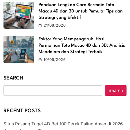
Panduan Lengkap Cara Bermain Toto
Macau 4D dan 3D untuk Pemula: Tips dan
Strategi yang Efektif
21/06/2026
Faktor Yang Mempengaruhi Hasil
Permainan Toto Macau 4D dan 3D: Analisis
Mendalam dan Strategi Terbaik
10/06/2026
SEARCH
Search
RECENT POSTS
Situs Pasang Togel 4D Bet 100 Perak Paling Aman di 2026