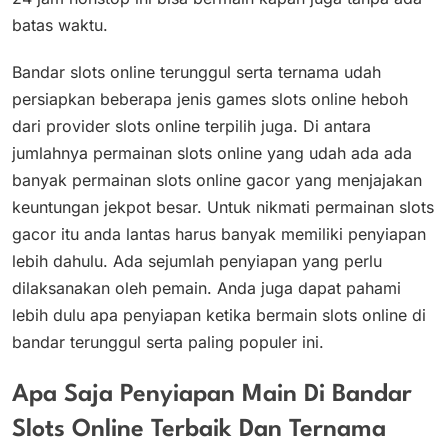
batas waktu.
Bandar slots online terunggul serta ternama udah
persiapkan beberapa jenis games slots online heboh
dari provider slots online terpilih juga. Di antara
jumlahnya permainan slots online yang udah ada ada
banyak permainan slots online gacor yang menjajakan
keuntungan jekpot besar. Untuk nikmati permainan slots
gacor itu anda lantas harus banyak memiliki penyiapan
lebih dahulu. Ada sejumlah penyiapan yang perlu
dilaksanakan oleh pemain. Anda juga dapat pahami
lebih dulu apa penyiapan ketika bermain slots online di
bandar terunggul serta paling populer ini.
Apa Saja Penyiapan Main Di Bandar
Slots Online Terbaik Dan Ternama