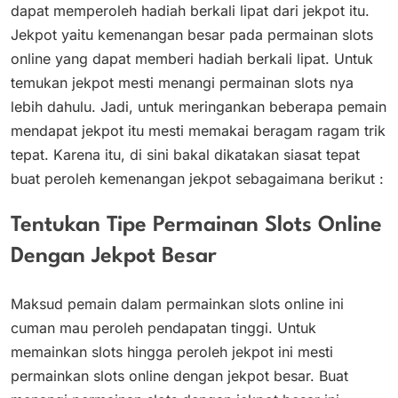
dapat memperoleh hadiah berkali lipat dari jekpot itu.
Jekpot yaitu kemenangan besar pada permainan slots
online yang dapat memberi hadiah berkali lipat. Untuk
temukan jekpot mesti menangi permainan slots nya
lebih dahulu. Jadi, untuk meringankan beberapa pemain
mendapat jekpot itu mesti memakai beragam ragam trik
tepat. Karena itu, di sini bakal dikatakan siasat tepat
buat peroleh kemenangan jekpot sebagaimana berikut :
Tentukan Tipe Permainan Slots Online
Dengan Jekpot Besar
Maksud pemain dalam permainkan slots online ini
cuman mau peroleh pendapatan tinggi. Untuk
memainkan slots hingga peroleh jekpot ini mesti
permainkan slots online dengan jekpot besar. Buat