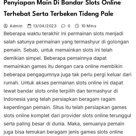
Penyiapan Main Di Bandar Slots Online
Terhebat Serta Terbeken Tideng Pale
Admin
13/04/2023
0
10 Mins
Beberapa waktu terakhir ini permainan slots menjadi
salah satunya permainan yang termashyur di golongan
pemain. Sebab, untuk memainkan slots ini telah
demikian simpel. Beberapa pemainnya dapat
memainkan games itu dengan cara online membikin
beberapa pengagumnya juga tak perlu pergi keluar dari
rumah. Untuk akses permainan slots online ini dapat
lewat bandar slots onlie terpilih dan termashyur di
Indonesia yang telah persiapkan beragam ragam
kepentingan pemain. Situs itu telah persiapkan games
slots online komplet dari provider slots online terunggul
serta paling besar di dunia. Maka, semuanya pemain
juga bisa temukan beragam jenis games slots online