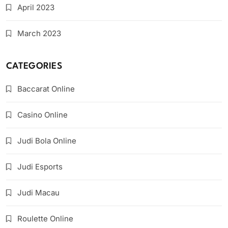
April 2023
March 2023
CATEGORIES
Baccarat Online
Casino Online
Judi Bola Online
Judi Esports
Judi Macau
Roulette Online