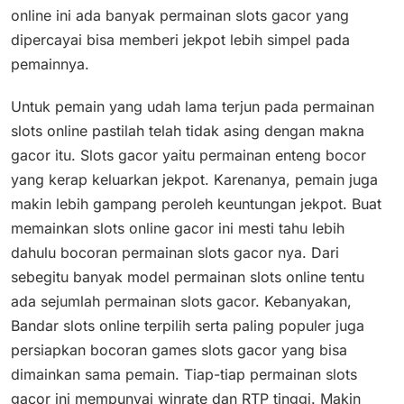
online ini ada banyak permainan slots gacor yang
dipercayai bisa memberi jekpot lebih simpel pada
pemainnya.
Untuk pemain yang udah lama terjun pada permainan
slots online pastilah telah tidak asing dengan makna
gacor itu. Slots gacor yaitu permainan enteng bocor
yang kerap keluarkan jekpot. Karenanya, pemain juga
makin lebih gampang peroleh keuntungan jekpot. Buat
memainkan slots online gacor ini mesti tahu lebih
dahulu bocoran permainan slots gacor nya. Dari
sebegitu banyak model permainan slots online tentu
ada sejumlah permainan slots gacor. Kebanyakan,
Bandar slots online terpilih serta paling populer juga
persiapkan bocoran games slots gacor yang bisa
dimainkan sama pemain. Tiap-tiap permainan slots
gacor ini mempunyai winrate dan RTP tinggi. Makin