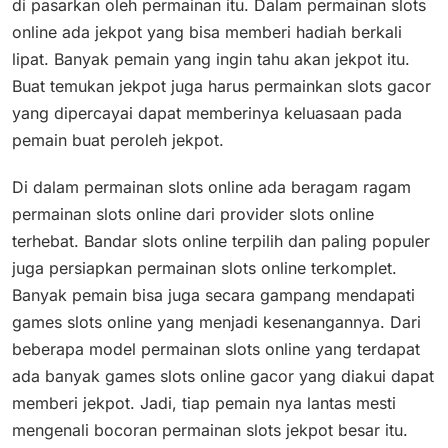
di pasarkan oleh permainan itu. Dalam permainan slots
online ada jekpot yang bisa memberi hadiah berkali
lipat. Banyak pemain yang ingin tahu akan jekpot itu.
Buat temukan jekpot juga harus permainkan slots gacor
yang dipercayai dapat memberinya keluasaan pada
pemain buat peroleh jekpot.
Di dalam permainan slots online ada beragam ragam
permainan slots online dari provider slots online
terhebat. Bandar slots online terpilih dan paling populer
juga persiapkan permainan slots online terkomplet.
Banyak pemain bisa juga secara gampang mendapati
games slots online yang menjadi kesenangannya. Dari
beberapa model permainan slots online yang terdapat
ada banyak games slots online gacor yang diakui dapat
memberi jekpot. Jadi, tiap pemain nya lantas mesti
mengenali bocoran permainan slots jekpot besar itu.