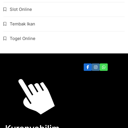
Slot Online
Tembak Ikan
Togel Online