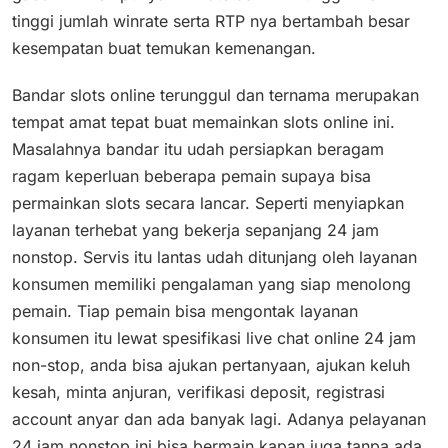
tinggi jumlah winrate serta RTP nya bertambah besar
kesempatan buat temukan kemenangan.
Bandar slots online terunggul dan ternama merupakan
tempat amat tepat buat memainkan slots online ini.
Masalahnya bandar itu udah persiapkan beragam
ragam keperluan beberapa pemain supaya bisa
permainkan slots secara lancar. Seperti menyiapkan
layanan terhebat yang bekerja sepanjang 24 jam
nonstop. Servis itu lantas udah ditunjang oleh layanan
konsumen memiliki pengalaman yang siap menolong
pemain. Tiap pemain bisa mengontak layanan
konsumen itu lewat spesifikasi live chat online 24 jam
non-stop, anda bisa ajukan pertanyaan, ajukan keluh
kesah, minta anjuran, verifikasi deposit, registrasi
account anyar dan ada banyak lagi. Adanya pelayanan
24 jam nonstop ini bisa bermain kapan juga tanpa ada