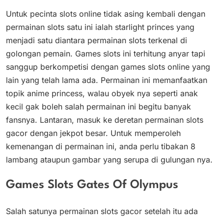
Untuk pecinta slots online tidak asing kembali dengan
permainan slots satu ini ialah starlight princes yang
menjadi satu diantara permainan slots terkenal di
golongan pemain. Games slots ini terhitung anyar tapi
sanggup berkompetisi dengan games slots online yang
lain yang telah lama ada. Permainan ini memanfaatkan
topik anime princess, walau obyek nya seperti anak
kecil gak boleh salah permainan ini begitu banyak
fansnya. Lantaran, masuk ke deretan permainan slots
gacor dengan jekpot besar. Untuk memperoleh
kemenangan di permainan ini, anda perlu tibakan 8
lambang ataupun gambar yang serupa di gulungan nya.
Games Slots Gates Of Olympus
Salah satunya permainan slots gacor setelah itu ada