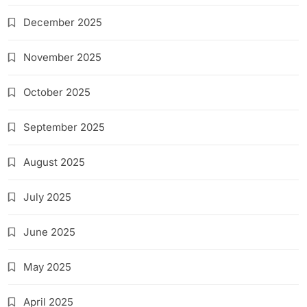
December 2025
November 2025
October 2025
September 2025
August 2025
July 2025
June 2025
May 2025
April 2025