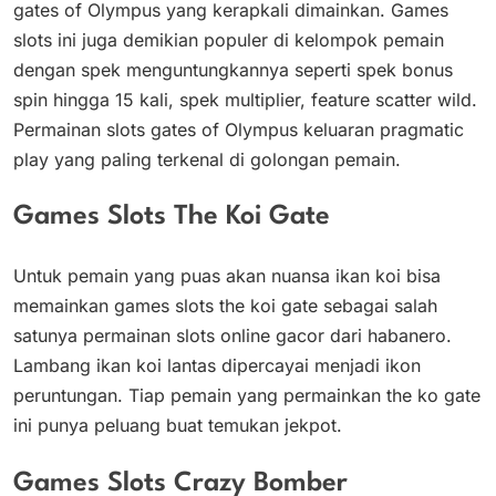
gates of Olympus yang kerapkali dimainkan. Games
slots ini juga demikian populer di kelompok pemain
dengan spek menguntungkannya seperti spek bonus
spin hingga 15 kali, spek multiplier, feature scatter wild.
Permainan slots gates of Olympus keluaran pragmatic
play yang paling terkenal di golongan pemain.
Games Slots The Koi Gate
Untuk pemain yang puas akan nuansa ikan koi bisa
memainkan games slots the koi gate sebagai salah
satunya permainan slots online gacor dari habanero.
Lambang ikan koi lantas dipercayai menjadi ikon
peruntungan. Tiap pemain yang permainkan the ko gate
ini punya peluang buat temukan jekpot.
Games Slots Crazy Bomber