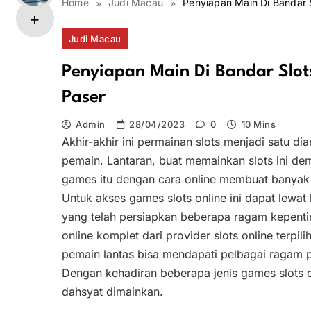
Home
Judi Macau
Penyiapan Main Di Bandar 
Judi Macau
Penyiapan Main Di Bandar Slot
Paser
Admin
28/04/2023
0
10 Mins
Akhir-akhir ini permainan slots menjadi satu d
pemain. Lantaran, buat memainkan slots ini d
games itu dengan cara online membuat banyak 
Untuk akses games slots online ini dapat lewat 
yang telah persiapkan beberapa ragam kepentin
online komplet dari provider slots online terpil
pemain lantas bisa mendapati pelbagai ragam 
Dengan kehadiran beberapa jenis games slots o
dahsyat dimainkan.