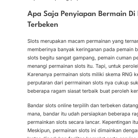
Apa Saja Penyiapan Bermain Di B
Terbeken
Slots merupakan macam permainan yang ternam
memberinya banyak keringanan pada pemain bua
slots begitu sangat gampang, pemain cuman p
menangi permainan slots itu. Tapi, untuk pero
Karenanya permainan slots miliki skema RNG 
perputaran dari perrmainan slots nya cukup s
beberapa ragam siasat terbaik buat peroleh kem
Bandar slots online terpilih dan terbeken datang
mana, bandar itu udah persiapkan beberapa r
permainkan slots secara lancar. Kepentingan itu
Meskipun, permainan slots ini dimainkan denga