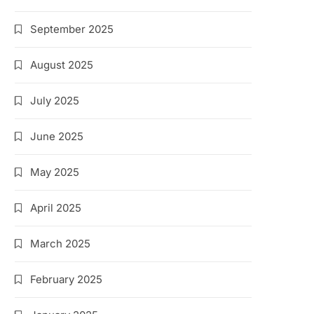
September 2025
August 2025
July 2025
June 2025
May 2025
April 2025
March 2025
February 2025