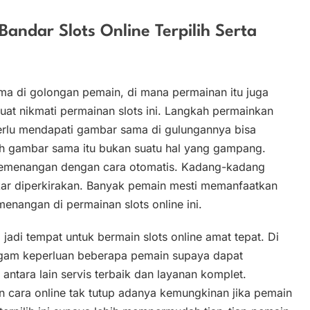
andar Slots Online Terpilih Serta
a di golongan pemain, di mana permainan itu juga
t nikmati permainan slots ini. Langkah permainkan
erlu mendapati gambar sama di gulungannya bisa
leh gambar sama itu bukan suatu hal yang gampang.
kemenangan dengan cara otomatis. Kadang-kadang
ukar diperkirakan. Banyak pemain mesti memanfaatkan
enangan di permainan slots online ini.
 jadi tempat untuk bermain slots online amat tepat. Di
agam keperluan beberapa pemain supaya dapat
 antara lain servis terbaik dan layanan komplet.
n cara online tak tutup adanya kemungkinan jika pemain