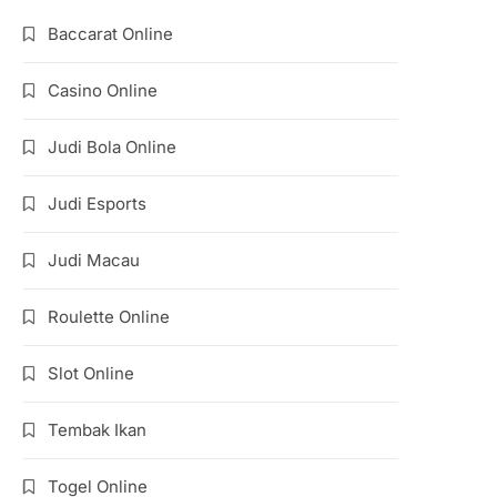
Baccarat Online
Casino Online
Judi Bola Online
Judi Esports
Judi Macau
Roulette Online
Slot Online
Tembak Ikan
Togel Online