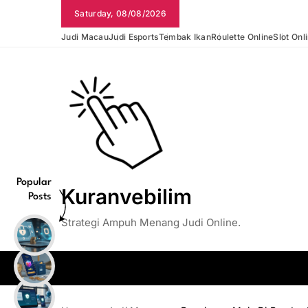
Skip
Saturday, 08/08/2026
to
Judi Macau
Judi Esports
Tembak Ikan
Roulette Online
Slot Onl
content
Popular
Kuranvebilim
Posts
Strategi Ampuh Menang Judi Online.