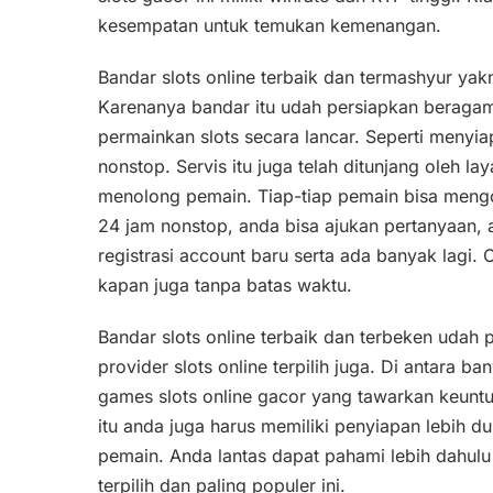
kesempatan untuk temukan kemenangan.
Bandar slots online terbaik dan termashyur yakn
Karenanya bandar itu udah persiapkan beragam
permainkan slots secara lancar. Seperti menyi
nonstop. Servis itu juga telah ditunjang oleh
menolong pemain. Tiap-tiap pemain bisa mengon
24 jam nonstop, anda bisa ajukan pertanyaan, 
registrasi account baru serta ada banyak lagi. 
kapan juga tanpa batas waktu.
Bandar slots online terbaik dan terbeken udah 
provider slots online terpilih juga. Di antara 
games slots online gacor yang tawarkan keuntu
itu anda juga harus memiliki penyiapan lebih d
pemain. Anda lantas dapat pahami lebih dahulu 
terpilih dan paling populer ini.