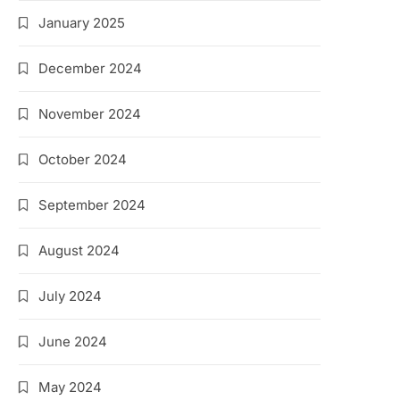
January 2025
December 2024
November 2024
October 2024
September 2024
August 2024
July 2024
June 2024
May 2024