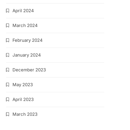
April 2024
March 2024
February 2024
January 2024
December 2023
May 2023
April 2023
March 2023