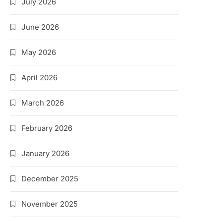
July 2026
June 2026
May 2026
April 2026
March 2026
February 2026
January 2026
December 2025
November 2025