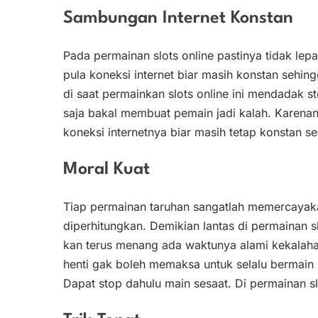
Sambungan Internet Konstan
Pada permainan slots online pastinya tidak lepa
pula koneksi internet biar masih konstan sehin
di saat permainkan slots online ini mendadak s
saja bakal membuat pemain jadi kalah. Karenany
koneksi internetnya biar masih tetap konstan se
Moral Kuat
Tiap permainan taruhan sangatlah memercaya
diperhitungkan. Demikian lantas di permainan 
kan terus menang ada waktunya alami kekalaha
henti gak boleh memaksa untuk selalu bermain 
Dapat stop dahulu main sesaat. Di permainan slo