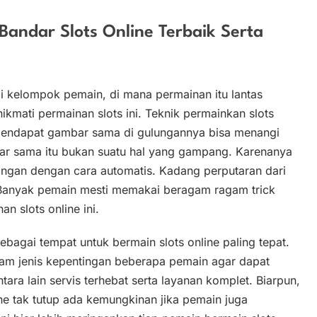
Bandar Slots Online Terbaik Serta
i kelompok pemain, di mana permainan itu lantas
kmati permainan slots ini. Teknik permainkan slots
mendapat gambar sama di gulungannya bisa menangi
bar sama itu bukan suatu hal yang gampang. Karenanya
gan dengan cara automatis. Kadang perputaran dari
 Banyak pemain mesti memakai beragam ragam trick
 slots online ini.
sebagai tempat untuk bermain slots online paling tepat.
am jenis kepentingan beberapa pemain agar dapat
tara lain servis terhebat serta layanan komplet. Biarpun,
ne tak tutup ada kemungkinan jika pemain juga