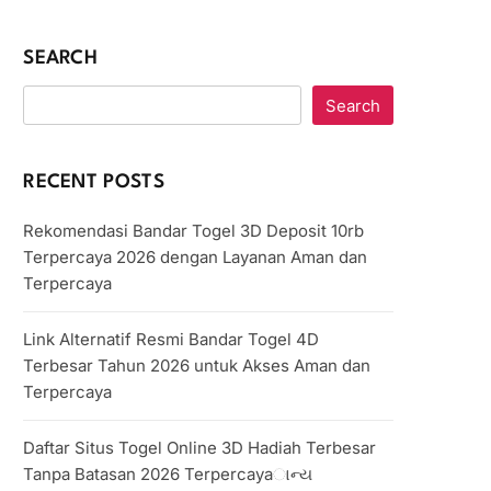
SEARCH
Search
RECENT POSTS
Rekomendasi Bandar Togel 3D Deposit 10rb
Terpercaya 2026 dengan Layanan Aman dan
Terpercaya
Link Alternatif Resmi Bandar Togel 4D
Terbesar Tahun 2026 untuk Akses Aman dan
Terpercaya
Daftar Situs Togel Online 3D Hadiah Terbesar
Tanpa Batasan 2026 Terpercayaાન્ય