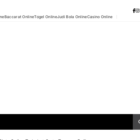
ine
Baccarat Online
Togel Online
Judi Bola Online
Casino Online