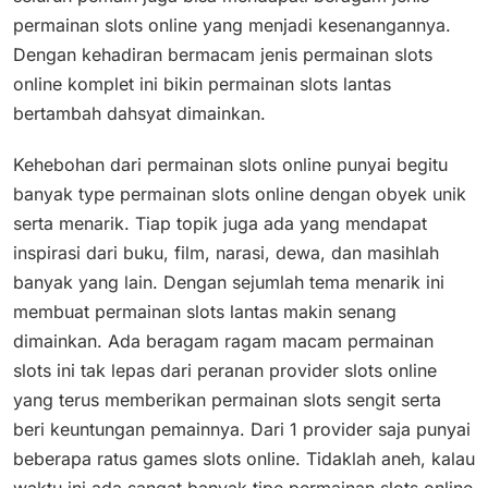
permainan slots online yang menjadi kesenangannya.
Dengan kehadiran bermacam jenis permainan slots
online komplet ini bikin permainan slots lantas
bertambah dahsyat dimainkan.
Kehebohan dari permainan slots online punyai begitu
banyak type permainan slots online dengan obyek unik
serta menarik. Tiap topik juga ada yang mendapat
inspirasi dari buku, film, narasi, dewa, dan masihlah
banyak yang lain. Dengan sejumlah tema menarik ini
membuat permainan slots lantas makin senang
dimainkan. Ada beragam ragam macam permainan
slots ini tak lepas dari peranan provider slots online
yang terus memberikan permainan slots sengit serta
beri keuntungan pemainnya. Dari 1 provider saja punyai
beberapa ratus games slots online. Tidaklah aneh, kalau