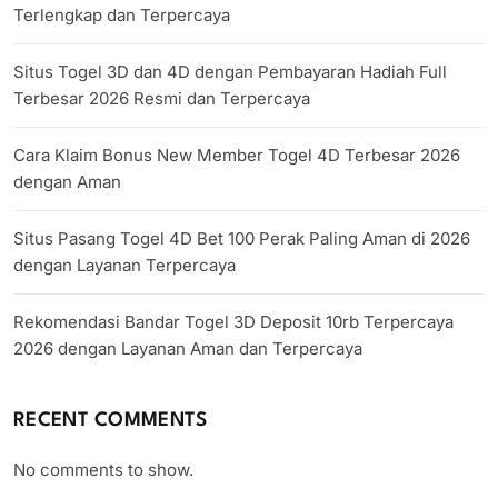
Terlengkap dan Terpercaya
Situs Togel 3D dan 4D dengan Pembayaran Hadiah Full
Terbesar 2026 Resmi dan Terpercaya
Cara Klaim Bonus New Member Togel 4D Terbesar 2026
dengan Aman
Situs Pasang Togel 4D Bet 100 Perak Paling Aman di 2026
dengan Layanan Terpercaya
Rekomendasi Bandar Togel 3D Deposit 10rb Terpercaya
2026 dengan Layanan Aman dan Terpercaya
RECENT COMMENTS
No comments to show.