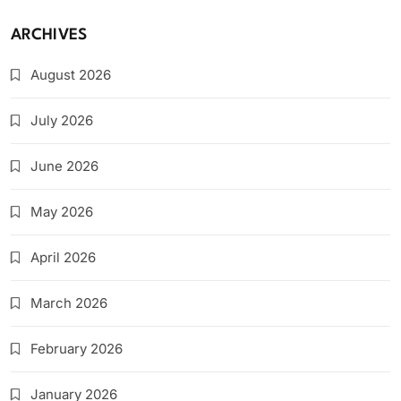
ARCHIVES
August 2026
July 2026
June 2026
May 2026
April 2026
March 2026
February 2026
January 2026