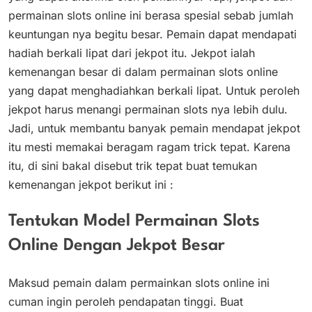
permainan slots online ini berasa spesial sebab jumlah
keuntungan nya begitu besar. Pemain dapat mendapati
hadiah berkali lipat dari jekpot itu. Jekpot ialah
kemenangan besar di dalam permainan slots online
yang dapat menghadiahkan berkali lipat. Untuk peroleh
jekpot harus menangi permainan slots nya lebih dulu.
Jadi, untuk membantu banyak pemain mendapat jekpot
itu mesti memakai beragam ragam trick tepat. Karena
itu, di sini bakal disebut trik tepat buat temukan
kemenangan jekpot berikut ini :
Tentukan Model Permainan Slots
Online Dengan Jekpot Besar
Maksud pemain dalam permainkan slots online ini
cuman ingin peroleh pendapatan tinggi. Buat