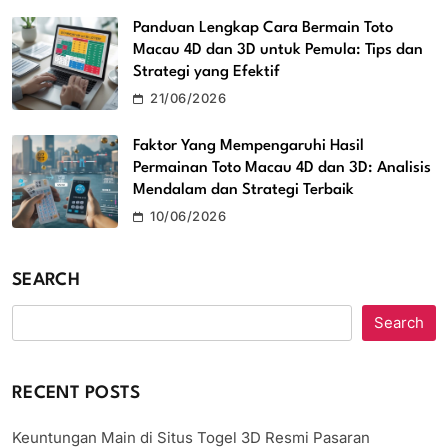
Panduan Lengkap Cara Bermain Toto
Macau 4D dan 3D untuk Pemula: Tips dan
Strategi yang Efektif
21/06/2026
Faktor Yang Mempengaruhi Hasil
Permainan Toto Macau 4D dan 3D: Analisis
Mendalam dan Strategi Terbaik
10/06/2026
SEARCH
Search
RECENT POSTS
Keuntungan Main di Situs Togel 3D Resmi Pasaran