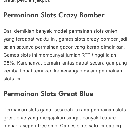
Permainan Slots Crazy Bomber
Dari demikian banyak model permainan slots onlen
yang terdapat waktu ini, games slots crazy bomber jadi
salah satunya permainan gacor yang kerap dimainkan.
Games slots ini mempunyai jumlah RTP tinggi ialah
96%. Karenanya, pemain lantas dapat secara gampang
kembali buat temukan kemenangan dalam permainan
slots ini.
Permainan Slots Great Blue
Permainan slots gacor sesudah itu ada permainan slots
great blue yang menjajakan sangat banyak feature
menarik seperi free spin. Games slots satu ini datang