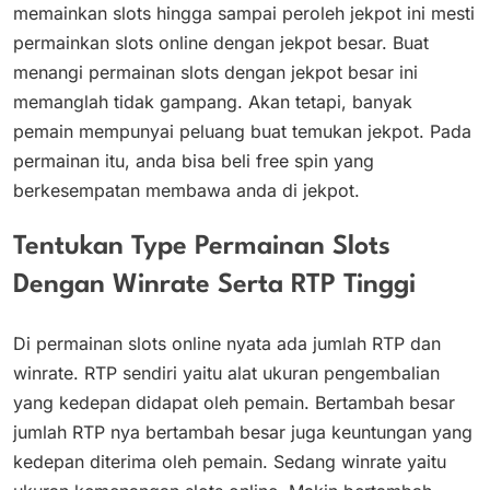
memainkan slots hingga sampai peroleh jekpot ini mesti
permainkan slots online dengan jekpot besar. Buat
menangi permainan slots dengan jekpot besar ini
memanglah tidak gampang. Akan tetapi, banyak
pemain mempunyai peluang buat temukan jekpot. Pada
permainan itu, anda bisa beli free spin yang
berkesempatan membawa anda di jekpot.
Tentukan Type Permainan Slots
Dengan Winrate Serta RTP Tinggi
Di permainan slots online nyata ada jumlah RTP dan
winrate. RTP sendiri yaitu alat ukuran pengembalian
yang kedepan didapat oleh pemain. Bertambah besar
jumlah RTP nya bertambah besar juga keuntungan yang
kedepan diterima oleh pemain. Sedang winrate yaitu