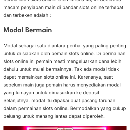
macam penyiapan main di bandar slots online terhebat
dan terbeken adalah :
Modal Bermain
Modal sebagai satu diantara perihal yang paling penting
untuk di siapkan oleh pemain slots online. Di permainan
slots online ini pemain mesti mengeluarkan dana lebih
dahulu untuk mulai bermainnya. Tak ada modal tidak
dapat memainkan slots online ini. Karenanya, saat
sebelum main juga pemain harus menyediakan modal
yang lumayan untuk dimasukkan ke deposit.
Selanjutnya, modal itu dipakai buat pasang taruhan
dalam permainan slots online. Bermodalkan yang cukup
peluang untuk menang lantas dapat diperoleh.