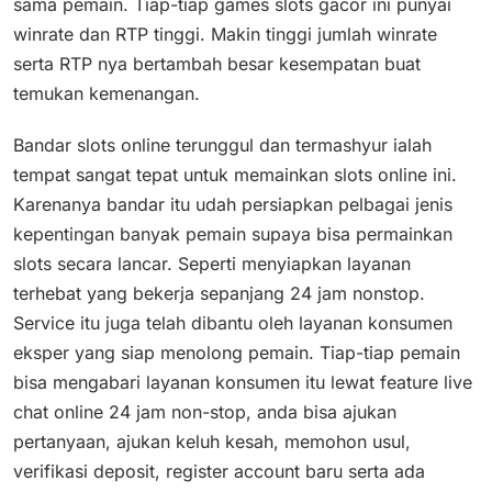
sama pemain. Tiap-tiap games slots gacor ini punyai
winrate dan RTP tinggi. Makin tinggi jumlah winrate
serta RTP nya bertambah besar kesempatan buat
temukan kemenangan.
Bandar slots online terunggul dan termashyur ialah
tempat sangat tepat untuk memainkan slots online ini.
Karenanya bandar itu udah persiapkan pelbagai jenis
kepentingan banyak pemain supaya bisa permainkan
slots secara lancar. Seperti menyiapkan layanan
terhebat yang bekerja sepanjang 24 jam nonstop.
Service itu juga telah dibantu oleh layanan konsumen
eksper yang siap menolong pemain. Tiap-tiap pemain
bisa mengabari layanan konsumen itu lewat feature live
chat online 24 jam non-stop, anda bisa ajukan
pertanyaan, ajukan keluh kesah, memohon usul,
verifikasi deposit, register account baru serta ada