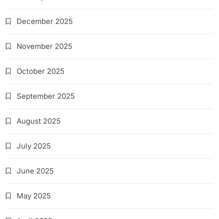
December 2025
November 2025
October 2025
September 2025
August 2025
July 2025
June 2025
May 2025