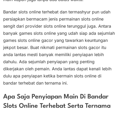
Bandar slots online terhebat dan termashyur pun udah
persiapkan bermacam jenis permainan slots online
sengit dari provider slots online terunggul juga. Antara
banyak games slots online yang udah siap ada sejumlah
games slots online gacor yang tawarkan keuntungan
jekpot besar. Buat nikmati permainan slots gacor itu
anda lantas mesti banyak memiliki penyiapan lebih
dahulu. Ada sejumlah penyiapan yang penting
dikerjakan oleh pemain. Anda lantas dapat kenali lebih
dulu apa penyiapan ketika bermain slots online di
bandar terhebat dan ternama ini.
Apa Saja Penyiapan Main Di Bandar
Slots Online Terhebat Serta Ternama