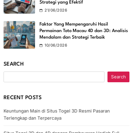
Strategi yang Efektif
21/06/2026
Faktor Yang Mempengaruhi Hasil
Permainan Toto Macau 4D dan 3D: Analisis
Mendalam dan Strategi Terbaik
10/06/2026
SEARCH
Search
RECENT POSTS
Keuntungan Main di Situs Togel 3D Resmi Pasaran
Terlengkap dan Terpercaya