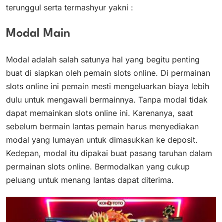
terunggul serta termashyur yakni :
Modal Main
Modal adalah salah satunya hal yang begitu penting
buat di siapkan oleh pemain slots online. Di permainan
slots online ini pemain mesti mengeluarkan biaya lebih
dulu untuk mengawali bermainnya. Tanpa modal tidak
dapat memainkan slots online ini. Karenanya, saat
sebelum bermain lantas pemain harus menyediakan
modal yang lumayan untuk dimasukkan ke deposit.
Kedepan, modal itu dipakai buat pasang taruhan dalam
permainan slots online. Bermodalkan yang cukup
peluang untuk menang lantas dapat diterima.