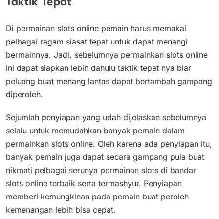
Taktik Tepat
Di permainan slots online pemain harus memakai
pelbagai ragam siasat tepat untuk dapat menangi
bermainnya. Jadi, sebelumnya permainkan slots online
ini dapat siapkan lebih dahulu taktik tepat nya biar
peluang buat menang lantas dapat bertambah gampang
diperoleh.
Sejumlah penyiapan yang udah dijelaskan sebelumnya
selalu untuk memudahkan banyak pemain dalam
permainkan slots online. Oleh karena ada penyiapan itu,
banyak pemain juga dapat secara gampang pula buat
nikmati pelbagai serunya permainan slots di bandar
slots online terbaik serta termashyur. Penyiapan
memberi kemungkinan pada pemain buat peroleh
kemenangan lebih bisa cepat.