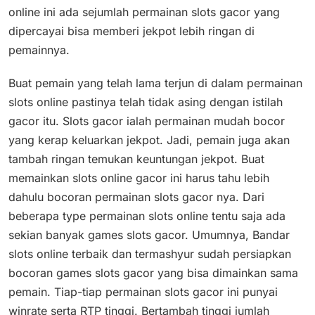
online ini ada sejumlah permainan slots gacor yang
dipercayai bisa memberi jekpot lebih ringan di
pemainnya.
Buat pemain yang telah lama terjun di dalam permainan
slots online pastinya telah tidak asing dengan istilah
gacor itu. Slots gacor ialah permainan mudah bocor
yang kerap keluarkan jekpot. Jadi, pemain juga akan
tambah ringan temukan keuntungan jekpot. Buat
memainkan slots online gacor ini harus tahu lebih
dahulu bocoran permainan slots gacor nya. Dari
beberapa type permainan slots online tentu saja ada
sekian banyak games slots gacor. Umumnya, Bandar
slots online terbaik dan termashyur sudah persiapkan
bocoran games slots gacor yang bisa dimainkan sama
pemain. Tiap-tiap permainan slots gacor ini punyai
winrate serta RTP tinggi. Bertambah tinggi jumlah