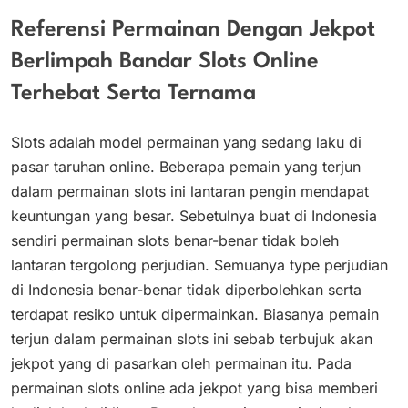
Referensi Permainan Dengan Jekpot
Berlimpah Bandar Slots Online
Terhebat Serta Ternama
Slots adalah model permainan yang sedang laku di
pasar taruhan online. Beberapa pemain yang terjun
dalam permainan slots ini lantaran pengin mendapat
keuntungan yang besar. Sebetulnya buat di Indonesia
sendiri permainan slots benar-benar tidak boleh
lantaran tergolong perjudian. Semuanya type perjudian
di Indonesia benar-benar tidak diperbolehkan serta
terdapat resiko untuk dipermainkan. Biasanya pemain
terjun dalam permainan slots ini sebab terbujuk akan
jekpot yang di pasarkan oleh permainan itu. Pada
permainan slots online ada jekpot yang bisa memberi