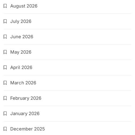
August 2026
July 2026
June 2026
May 2026
April 2026
March 2026
February 2026
January 2026
December 2025