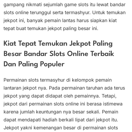
gampang nikmati sejumlah game slots itu lewat bandar
slots online terunggul serta termashyur. Untuk temukan
jekpot ini, banyak pemain lantas harus siapkan kiat
tepat buat temukan jekpot paling besar ini.
Kiat Tepat Temukan Jekpot Paling
Besar Bandar Slots Online Terbaik
Dan Paling Populer
Permainan slots termasyhur di kelompok pemain
lantaran jekpot nya. Pada permainan taruhan ada terus
jekpot yang dapat didapat oleh pemainnya. Tetapi,
jekpot dari permainan slots online ini berasa istimewa
karena jumlah keuntungan nya besar sekali. Pemain
dapat mendapati hadiah berkali lipat dari jekpot itu.
Jekpot yakni kemenangan besar di permainan slots