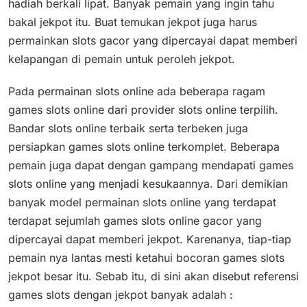
hadiah berkali lipat. Banyak pemain yang ingin tahu
bakal jekpot itu. Buat temukan jekpot juga harus
permainkan slots gacor yang dipercayai dapat memberi
kelapangan di pemain untuk peroleh jekpot.
Pada permainan slots online ada beberapa ragam
games slots online dari provider slots online terpilih.
Bandar slots online terbaik serta terbeken juga
persiapkan games slots online terkomplet. Beberapa
pemain juga dapat dengan gampang mendapati games
slots online yang menjadi kesukaannya. Dari demikian
banyak model permainan slots online yang terdapat
terdapat sejumlah games slots online gacor yang
dipercayai dapat memberi jekpot. Karenanya, tiap-tiap
pemain nya lantas mesti ketahui bocoran games slots
jekpot besar itu. Sebab itu, di sini akan disebut referensi
games slots dengan jekpot banyak adalah :