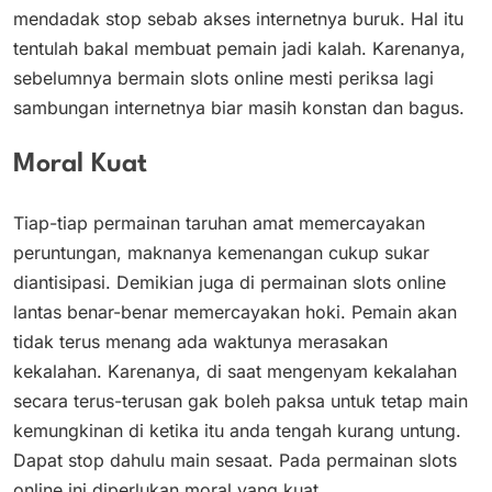
mendadak stop sebab akses internetnya buruk. Hal itu
tentulah bakal membuat pemain jadi kalah. Karenanya,
sebelumnya bermain slots online mesti periksa lagi
sambungan internetnya biar masih konstan dan bagus.
Moral Kuat
Tiap-tiap permainan taruhan amat memercayakan
peruntungan, maknanya kemenangan cukup sukar
diantisipasi. Demikian juga di permainan slots online
lantas benar-benar memercayakan hoki. Pemain akan
tidak terus menang ada waktunya merasakan
kekalahan. Karenanya, di saat mengenyam kekalahan
secara terus-terusan gak boleh paksa untuk tetap main
kemungkinan di ketika itu anda tengah kurang untung.
Dapat stop dahulu main sesaat. Pada permainan slots
online ini diperlukan moral yang kuat.