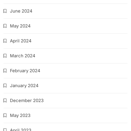
June 2024
May 2024
April 2024
March 2024
February 2024
January 2024
December 2023
May 2023
April 2023