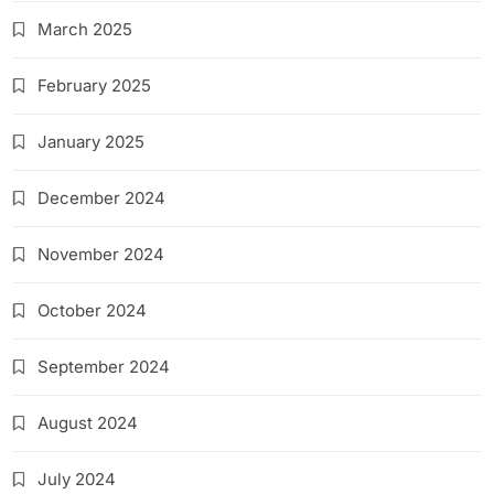
March 2025
February 2025
January 2025
December 2024
November 2024
October 2024
September 2024
August 2024
July 2024