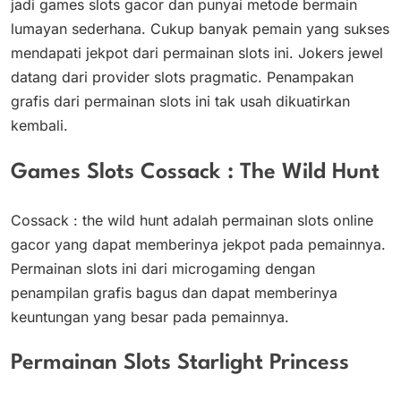
jadi games slots gacor dan punyai metode bermain
lumayan sederhana. Cukup banyak pemain yang sukses
mendapati jekpot dari permainan slots ini. Jokers jewel
datang dari provider slots pragmatic. Penampakan
grafis dari permainan slots ini tak usah dikuatirkan
kembali.
Games Slots Cossack : The Wild Hunt
Cossack : the wild hunt adalah permainan slots online
gacor yang dapat memberinya jekpot pada pemainnya.
Permainan slots ini dari microgaming dengan
penampilan grafis bagus dan dapat memberinya
keuntungan yang besar pada pemainnya.
Permainan Slots Starlight Princess