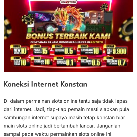
Koneksi Internet Konstan
Di dalam permainan slots online tentu saja tidak lepas
dari internet. Jadi, tiap-tiap pemain mesti siapkan pula
sambungan internet supaya masih tetap konstan biar
main slots online jadi bertambah lancar. Janganlah
sampai pada waktu permainkan slots online ini