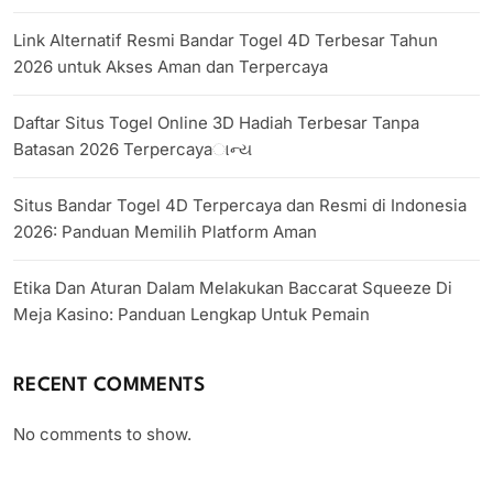
Link Alternatif Resmi Bandar Togel 4D Terbesar Tahun
2026 untuk Akses Aman dan Terpercaya
Daftar Situs Togel Online 3D Hadiah Terbesar Tanpa
Batasan 2026 Terpercayaાન્ય
Situs Bandar Togel 4D Terpercaya dan Resmi di Indonesia
2026: Panduan Memilih Platform Aman
Etika Dan Aturan Dalam Melakukan Baccarat Squeeze Di
Meja Kasino: Panduan Lengkap Untuk Pemain
RECENT COMMENTS
No comments to show.