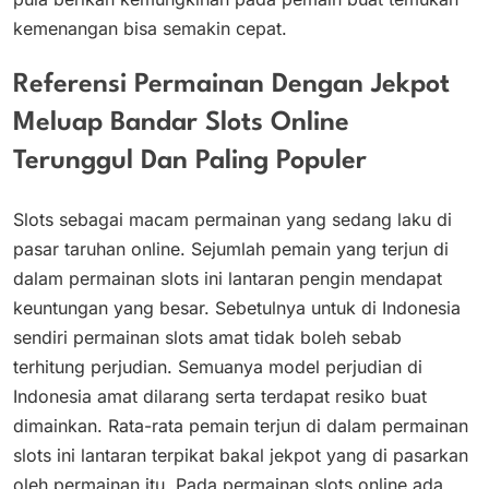
kemenangan bisa semakin cepat.
Referensi Permainan Dengan Jekpot
Meluap Bandar Slots Online
Terunggul Dan Paling Populer
Slots sebagai macam permainan yang sedang laku di
pasar taruhan online. Sejumlah pemain yang terjun di
dalam permainan slots ini lantaran pengin mendapat
keuntungan yang besar. Sebetulnya untuk di Indonesia
sendiri permainan slots amat tidak boleh sebab
terhitung perjudian. Semuanya model perjudian di
Indonesia amat dilarang serta terdapat resiko buat
dimainkan. Rata-rata pemain terjun di dalam permainan
slots ini lantaran terpikat bakal jekpot yang di pasarkan
oleh permainan itu. Pada permainan slots online ada