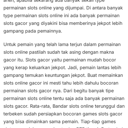
aneh, apabila sekarang ada banyak sekali type
permainan slots online yang dijumpai. Di antara banyak
type permainan slots online ini ada banyak permainan
slots gacor yang diyakini bisa memberinya jekpot lebih
gampang pada pemainnya.
Untuk pemain yang telah lama terjun dalam permainan
slots online pastilah sudah tak asing dengan makna
gacor itu. Slots gacor yaitu permainan mudah bocor
yang kerap keluarkan jekpot. Jadi, pemain lantas lebih
gampang temukan keuntungan jekpot. Buat memainkan
slots online gacor ini mesti tahu lebih dahulu bocoran
permainan slots gacor nya. Dari begitu banyak tipe
permainan slots online tentu saja ada banyak permainan
slots gacor. Rata-rata, Bandar slots online terunggul dan
terbeken sudah persiapkan bocoran games slots gacor
yang bisa dimainkan sama pemain. Tiap-tiap games