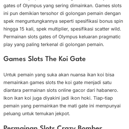
gates of Olympus yang sering dimainkan. Games slots
ini pun demikian tersohor di golongan pemain dengan
spek menguntungkannya seperti spesifikasi bonus spin
hingga 15 kali, spek multiplier, spesifikasi scatter wild.
Permainan slots gates of Olympus keluaran pragmatic
play yang paling terkenal di golongan pemain.
Games Slots The Koi Gate
Untuk pemain yang suka akan nuansa ikan koi bisa
memainkan games slots the koi gate menjadi satu
diantara permainan slots online gacor dari habanero.
Ikon ikan koi juga diyakini jadi ikon hoki. Tiap-tiap
pemain yang permainkan the mati gate ini mempunyai
peluang untuk temukan jekpot.
Permainan Slots Crazy Bomber