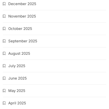
December 2025
November 2025
October 2025
September 2025
August 2025
July 2025
June 2025
May 2025
April 2025