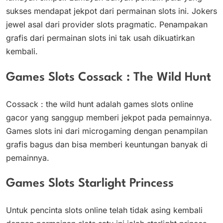
sukses mendapat jekpot dari permainan slots ini. Jokers
jewel asal dari provider slots pragmatic. Penampakan
grafis dari permainan slots ini tak usah dikuatirkan
kembali.
Games Slots Cossack : The Wild Hunt
Cossack : the wild hunt adalah games slots online
gacor yang sanggup memberi jekpot pada pemainnya.
Games slots ini dari microgaming dengan penampilan
grafis bagus dan bisa memberi keuntungan banyak di
pemainnya.
Games Slots Starlight Princess
Untuk pencinta slots online telah tidak asing kembali