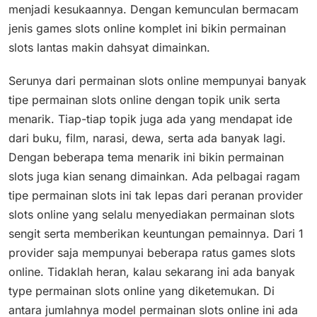
menjadi kesukaannya. Dengan kemunculan bermacam
jenis games slots online komplet ini bikin permainan
slots lantas makin dahsyat dimainkan.
Serunya dari permainan slots online mempunyai banyak
tipe permainan slots online dengan topik unik serta
menarik. Tiap-tiap topik juga ada yang mendapat ide
dari buku, film, narasi, dewa, serta ada banyak lagi.
Dengan beberapa tema menarik ini bikin permainan
slots juga kian senang dimainkan. Ada pelbagai ragam
tipe permainan slots ini tak lepas dari peranan provider
slots online yang selalu menyediakan permainan slots
sengit serta memberikan keuntungan pemainnya. Dari 1
provider saja mempunyai beberapa ratus games slots
online. Tidaklah heran, kalau sekarang ini ada banyak
type permainan slots online yang diketemukan. Di
antara jumlahnya model permainan slots online ini ada