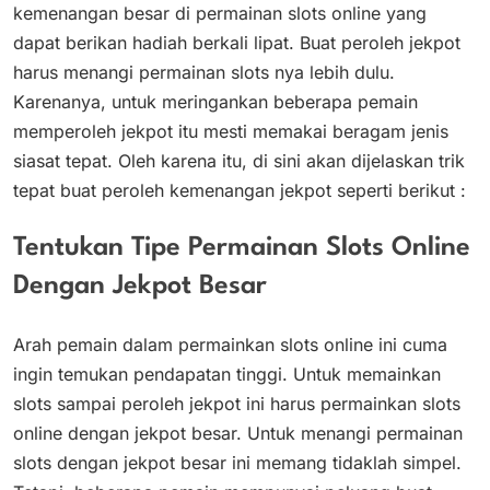
kemenangan besar di permainan slots online yang
dapat berikan hadiah berkali lipat. Buat peroleh jekpot
harus menangi permainan slots nya lebih dulu.
Karenanya, untuk meringankan beberapa pemain
memperoleh jekpot itu mesti memakai beragam jenis
siasat tepat. Oleh karena itu, di sini akan dijelaskan trik
tepat buat peroleh kemenangan jekpot seperti berikut :
Tentukan Tipe Permainan Slots Online
Dengan Jekpot Besar
Arah pemain dalam permainkan slots online ini cuma
ingin temukan pendapatan tinggi. Untuk memainkan
slots sampai peroleh jekpot ini harus permainkan slots
online dengan jekpot besar. Untuk menangi permainan
slots dengan jekpot besar ini memang tidaklah simpel.