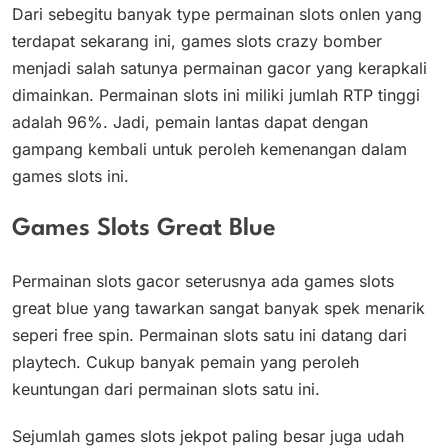
Dari sebegitu banyak type permainan slots onlen yang
terdapat sekarang ini, games slots crazy bomber
menjadi salah satunya permainan gacor yang kerapkali
dimainkan. Permainan slots ini miliki jumlah RTP tinggi
adalah 96%. Jadi, pemain lantas dapat dengan
gampang kembali untuk peroleh kemenangan dalam
games slots ini.
Games Slots Great Blue
Permainan slots gacor seterusnya ada games slots
great blue yang tawarkan sangat banyak spek menarik
seperi free spin. Permainan slots satu ini datang dari
playtech. Cukup banyak pemain yang peroleh
keuntungan dari permainan slots satu ini.
Sejumlah games slots jekpot paling besar juga udah