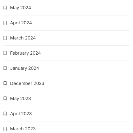
May 2024
April 2024
March 2024
February 2024
January 2024
December 2023
May 2023
April 2023
March 2023