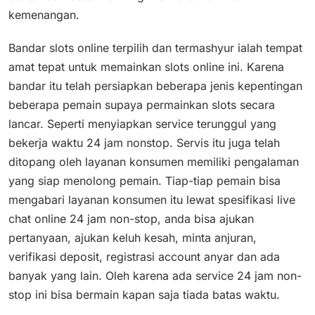
kemenangan.
Bandar slots online terpilih dan termashyur ialah tempat
amat tepat untuk memainkan slots online ini. Karena
bandar itu telah persiapkan beberapa jenis kepentingan
beberapa pemain supaya permainkan slots secara
lancar. Seperti menyiapkan service terunggul yang
bekerja waktu 24 jam nonstop. Servis itu juga telah
ditopang oleh layanan konsumen memiliki pengalaman
yang siap menolong pemain. Tiap-tiap pemain bisa
mengabari layanan konsumen itu lewat spesifikasi live
chat online 24 jam non-stop, anda bisa ajukan
pertanyaan, ajukan keluh kesah, minta anjuran,
verifikasi deposit, registrasi account anyar dan ada
banyak yang lain. Oleh karena ada service 24 jam non-
stop ini bisa bermain kapan saja tiada batas waktu.