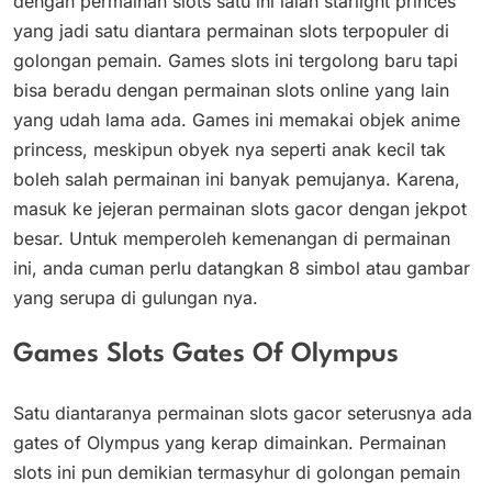
dengan permainan slots satu ini ialah starlight princes
yang jadi satu diantara permainan slots terpopuler di
golongan pemain. Games slots ini tergolong baru tapi
bisa beradu dengan permainan slots online yang lain
yang udah lama ada. Games ini memakai objek anime
princess, meskipun obyek nya seperti anak kecil tak
boleh salah permainan ini banyak pemujanya. Karena,
masuk ke jejeran permainan slots gacor dengan jekpot
besar. Untuk memperoleh kemenangan di permainan
ini, anda cuman perlu datangkan 8 simbol atau gambar
yang serupa di gulungan nya.
Games Slots Gates Of Olympus
Satu diantaranya permainan slots gacor seterusnya ada
gates of Olympus yang kerap dimainkan. Permainan
slots ini pun demikian termasyhur di golongan pemain