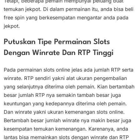
Tetapi, beberapa pemain mempunyai peluang buat
temukan jekpot. Di dalam permainan itu, anda bisa beli
free spin yang berkesempatan mengantar anda pada
jekpot.
Putuskan Tipe Permainan Slots
Dengan Winrate Dan RTP Tinggi
Pada permainan slots online jelas ada jumlah RTP serta
winrate. RTP sendiri yakni alat ukuran pengembalian
yang selanjutnya diterima oleh pemain. Kian bertambah
besar jumlah RTP nya semakin tambah besar juga
keuntungan yang kedepannya diterima oleh pemain.
Dan winrate yakni ukuran kemenangan slots online.
Bertambah besar jumlah winrate nya makin besar juga
kesempatan temukan kemenangan. Karenanya, anda
lantas bisa memainkan slots dengan winrate dan RTP