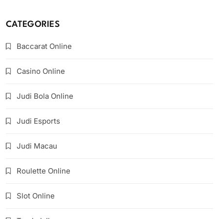
CATEGORIES
Baccarat Online
Casino Online
Judi Bola Online
Judi Esports
Judi Macau
Roulette Online
Slot Online