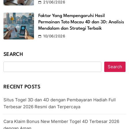
21/06/2026
Faktor Yang Mempengaruhi Hasil
Permainan Toto Macau 4D dan 3D: Analisis
Mendalam dan Strategi Terbaik
10/06/2026
SEARCH
Search
RECENT POSTS
Situs Togel 3D dan 4D dengan Pembayaran Hadiah Full
Terbesar 2026 Resmi dan Terpercaya
Cara Klaim Bonus New Member Togel 4D Terbesar 2026
dengan Aman