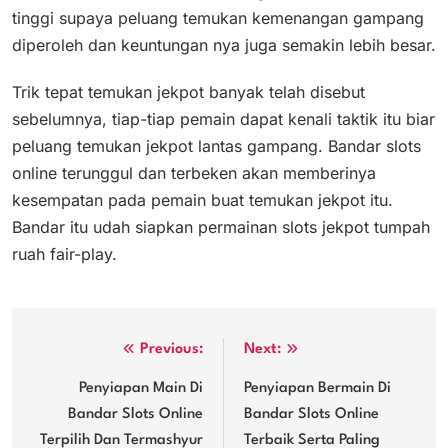
tinggi supaya peluang temukan kemenangan gampang
diperoleh dan keuntungan nya juga semakin lebih besar.
Trik tepat temukan jekpot banyak telah disebut
sebelumnya, tiap-tiap pemain dapat kenali taktik itu biar
peluang temukan jekpot lantas gampang. Bandar slots
online terunggul dan terbeken akan memberinya
kesempatan pada pemain buat temukan jekpot itu.
Bandar itu udah siapkan permainan slots jekpot tumpah
ruah fair-play.
Post
Previous:
Next:
navigation
Penyiapan Main Di
Penyiapan Bermain Di
Bandar Slots Online
Bandar Slots Online
Terpilih Dan Termashyur
Terbaik Serta Paling