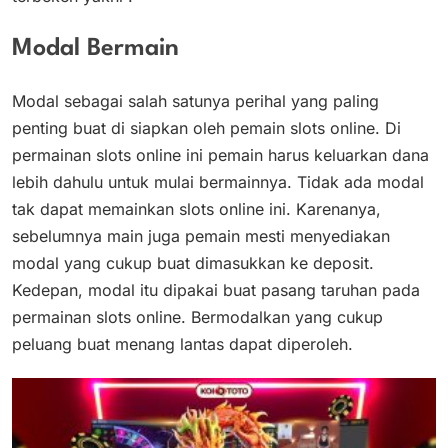
Modal Bermain
Modal sebagai salah satunya perihal yang paling
penting buat di siapkan oleh pemain slots online. Di
permainan slots online ini pemain harus keluarkan dana
lebih dahulu untuk mulai bermainnya. Tidak ada modal
tak dapat memainkan slots online ini. Karenanya,
sebelumnya main juga pemain mesti menyediakan
modal yang cukup buat dimasukkan ke deposit.
Kedepan, modal itu dipakai buat pasang taruhan pada
permainan slots online. Bermodalkan yang cukup
peluang buat menang lantas dapat diperoleh.