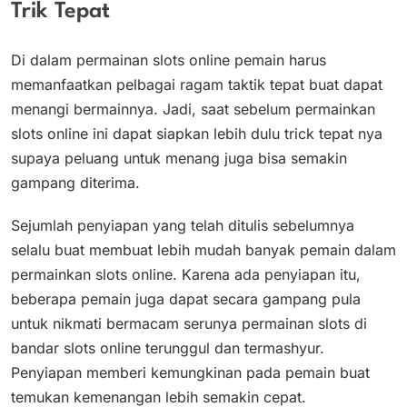
Trik Tepat
Di dalam permainan slots online pemain harus
memanfaatkan pelbagai ragam taktik tepat buat dapat
menangi bermainnya. Jadi, saat sebelum permainkan
slots online ini dapat siapkan lebih dulu trick tepat nya
supaya peluang untuk menang juga bisa semakin
gampang diterima.
Sejumlah penyiapan yang telah ditulis sebelumnya
selalu buat membuat lebih mudah banyak pemain dalam
permainkan slots online. Karena ada penyiapan itu,
beberapa pemain juga dapat secara gampang pula
untuk nikmati bermacam serunya permainan slots di
bandar slots online terunggul dan termashyur.
Penyiapan memberi kemungkinan pada pemain buat
temukan kemenangan lebih semakin cepat.