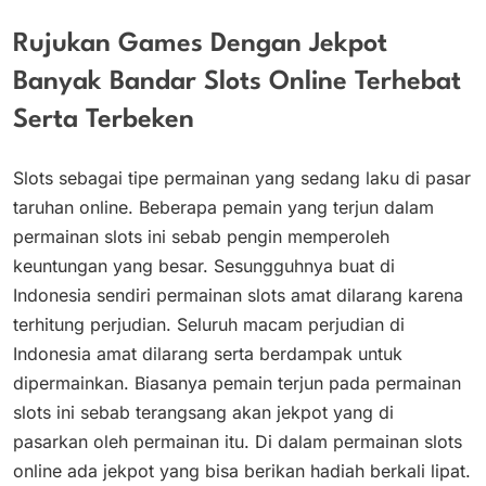
Rujukan Games Dengan Jekpot
Banyak Bandar Slots Online Terhebat
Serta Terbeken
Slots sebagai tipe permainan yang sedang laku di pasar
taruhan online. Beberapa pemain yang terjun dalam
permainan slots ini sebab pengin memperoleh
keuntungan yang besar. Sesungguhnya buat di
Indonesia sendiri permainan slots amat dilarang karena
terhitung perjudian. Seluruh macam perjudian di
Indonesia amat dilarang serta berdampak untuk
dipermainkan. Biasanya pemain terjun pada permainan
slots ini sebab terangsang akan jekpot yang di
pasarkan oleh permainan itu. Di dalam permainan slots
online ada jekpot yang bisa berikan hadiah berkali lipat.