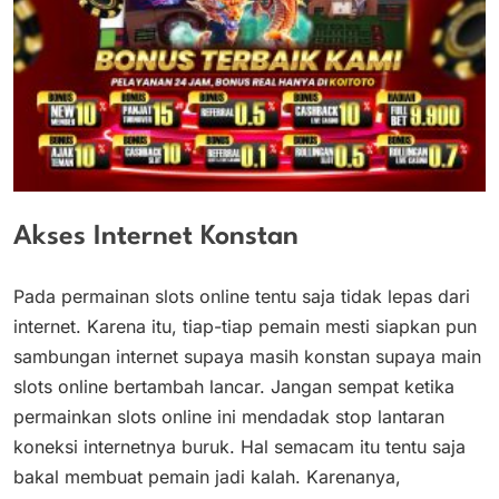
Akses Internet Konstan
Pada permainan slots online tentu saja tidak lepas dari
internet. Karena itu, tiap-tiap pemain mesti siapkan pun
sambungan internet supaya masih konstan supaya main
slots online bertambah lancar. Jangan sempat ketika
permainkan slots online ini mendadak stop lantaran
koneksi internetnya buruk. Hal semacam itu tentu saja
bakal membuat pemain jadi kalah. Karenanya,