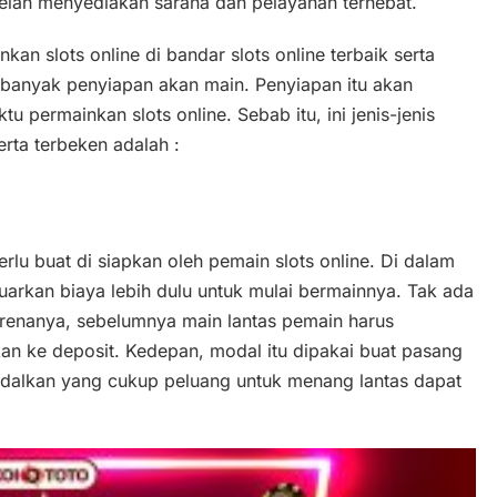
s telah menyediakan sarana dan pelayanan terhebat.
n slots online di bandar slots online terbaik serta
banyak penyiapan akan main. Penyiapan itu akan
 permainkan slots online. Sebab itu, ini jenis-jenis
erta terbeken adalah :
rlu buat di siapkan oleh pemain slots online. Di dalam
uarkan biaya lebih dulu untuk mulai bermainnya. Tak ada
Karenanya, sebelumnya main lantas pemain harus
n ke deposit. Kedepan, modal itu dipakai buat pasang
modalkan yang cukup peluang untuk menang lantas dapat