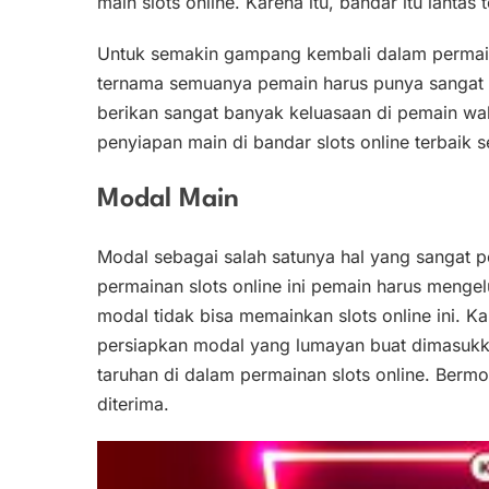
main slots online. Karena itu, bandar itu lanta
Untuk semakin gampang kembali dalam permainka
ternama semuanya pemain harus punya sangat 
berikan sangat banyak keluasaan di pemain waktu
penyiapan main di bandar slots online terbaik s
Modal Main
Modal sebagai salah satunya hal yang sangat pe
permainan slots online ini pemain harus mengel
modal tidak bisa memainkan slots online ini. 
persiapkan modal yang lumayan buat dimasukka
taruhan di dalam permainan slots online. Ber
diterima.