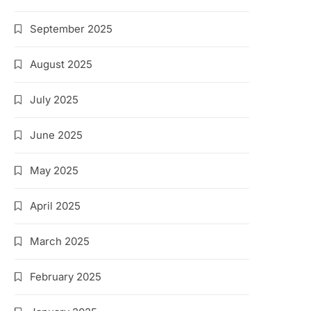
September 2025
August 2025
July 2025
June 2025
May 2025
April 2025
March 2025
February 2025