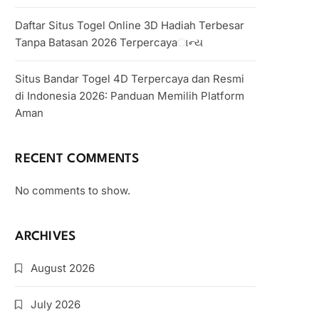
Daftar Situs Togel Online 3D Hadiah Terbesar
Tanpa Batasan 2026 Terpercayaાન્ય
Situs Bandar Togel 4D Terpercaya dan Resmi
di Indonesia 2026: Panduan Memilih Platform
Aman
RECENT COMMENTS
No comments to show.
ARCHIVES
August 2026
July 2026