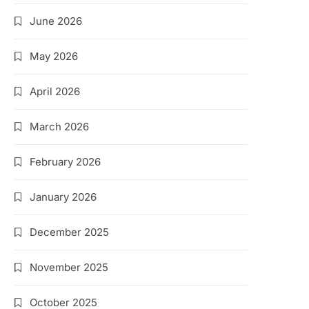
June 2026
May 2026
April 2026
March 2026
February 2026
January 2026
December 2025
November 2025
October 2025