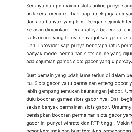
Serunya dari permainan slots online punya sa
unik serta menarik. Tiap-tiap objek juga ada ya
dan ada banyak yang lain. Dengan sejumlah te
kerasan dimainkan. Terdapatnya beberapa jenis t
slots online yang terus menyuguhkan games s
Dari 1 provider saja punya beberapa ratus perm
banyak model permainan slots online yang diju
ada sejumlah games slots gacor yang dipercaya
Buat pemain yang udah lama terjun di dalam per
itu. Slots gacor yaitu permainan enteng bocor 
lebih gampang temukan keuntungan jekpot. Untu
dulu bocoran games slots gacor nya. Dari begi
sekian banyak permainan slots gacor. Umumnya, 
persiapkan bocoran permainan slots gacor yan
gacor ini punyai winrate dan RTP tinggi. Makin
besar kemungkinan buat temukan kemenangan