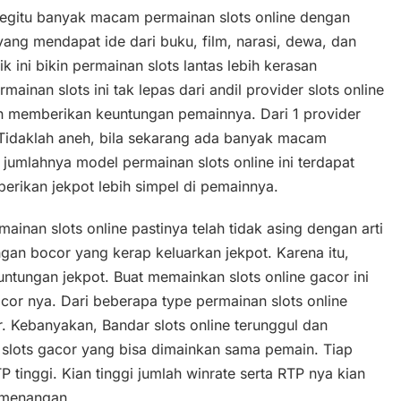
begitu banyak macam permainan slots online dengan
 yang mendapat ide dari buku, film, narasi, dewa, dan
ini bikin permainan slots lantas lebih kerasan
ainan slots ini tak lepas dari andil provider slots online
n memberikan keuntungan pemainnya. Dari 1 provider
 Tidaklah aneh, bila sekarang ada banyak macam
 jumlahnya model permainan slots online ini terdapat
berikan jekpot lebih simpel di pemainnya.
inan slots online pastinya telah tidak asing dengan arti
gan bocor yang kerap keluarkan jekpot. Karena itu,
tungan jekpot. Buat memainkan slots online gacor ini
cor nya. Dari beberapa type permainan slots online
. Kebanyakan, Bandar slots online terunggul dan
slots gacor yang bisa dimainkan sama pemain. Tiap
TP tinggi. Kian tinggi jumlah winrate serta RTP nya kian
emenangan.