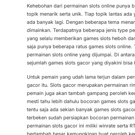
Kehebohan dari permainan slots online punya 
topik menarik serta unik. Tiap topik lantas ada
ada banyak lagi. Dengan beberapa tema menarik 
dimainkan. Terdapatnya beberapa jenis type perm
yang selalu memberikan games slots heboh da
saja punya beberapa ratus games slots online.
permainan slots online yang dijumpai. Di antara
sejumlah games slots gacor yang diyakini bisa 
Untuk pemain yang udah lama terjun dalam perma
gacor itu. Slots gacor merupakan permainan rin
pemain juga akan tambah gampang peroleh keun
mesti tahu lebih dahulu bocoran games slots ga
tentu saja ada sekian banyak games slots gacor
terbeken sudah persiapkan bocoran permainan 
permainan slots gacor ini miliki winrate serta R
bertambah besar kemungkinan buat peroleh k