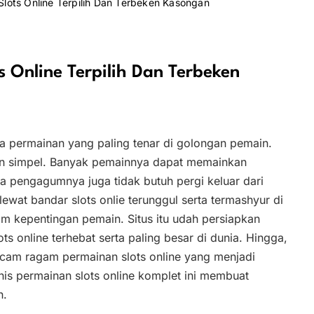
Slots Online Terpilih Dan Terbeken Kasongan
 Online Terpilih Dan Terbeken
nya permainan yang paling tenar di golongan pemain.
ian simpel. Banyak pemainnya dapat memainkan
a pengagumnya juga tidak butuh pergi keluar dari
lewat bandar slots onlie terunggul serta termashyur di
m kepentingan pemain. Situs itu udah persiapkan
ts online terhebat serta paling besar di dunia. Hingga,
cam ragam permainan slots online yang menjadi
s permainan slots online komplet ini membuat
n.