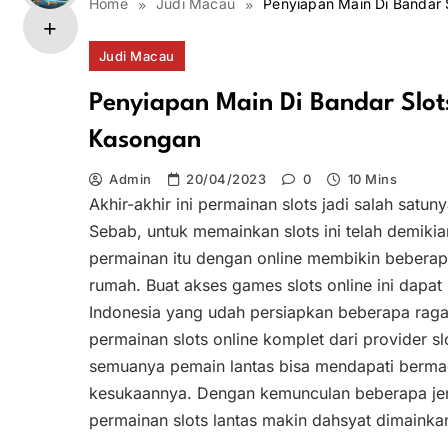
Home
Judi Macau
Penyiapan Main Di Bandar 
Judi Macau
Penyiapan Main Di Bandar Slots
Kasongan
Admin
20/04/2023
0
10 Mins
Akhir-akhir ini permainan slots jadi salah satu
Sebab, untuk memainkan slots ini telah demik
permainan itu dengan online membikin beberap
rumah. Buat akses games slots online ini dapat 
Indonesia yang udah persiapkan beberapa raga
permainan slots online komplet dari provider slo
semuanya pemain lantas bisa mendapati berma
kesukaannya. Dengan kemunculan beberapa jeni
permainan slots lantas makin dahsyat dimainka