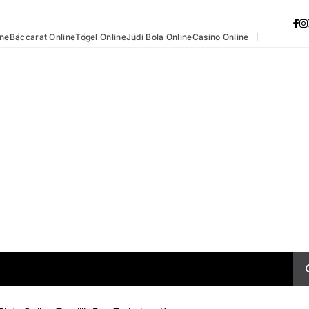
ine
Baccarat Online
Togel Online
Judi Bola Online
Casino Online