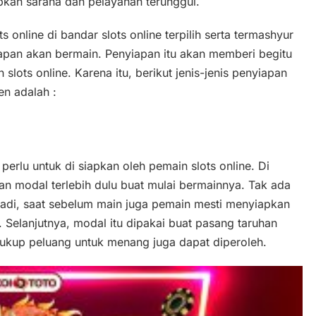
iapkan sarana dan pelayanan terunggul.
 online di bandar slots online terpilih serta termashyur
apan akan bermain. Penyiapan itu akan memberi begitu
lots online. Karena itu, berikut jenis-jenis penyiapan
en adalah :
perlu untuk di siapkan oleh pemain slots online. Di
kan modal terlebih dulu buat mulai bermainnya. Tak ada
 Jadi, saat sebelum main juga pemain mesti menyiapkan
Selanjutnya, modal itu dipakai buat pasang taruhan
cukup peluang untuk menang juga dapat diperoleh.