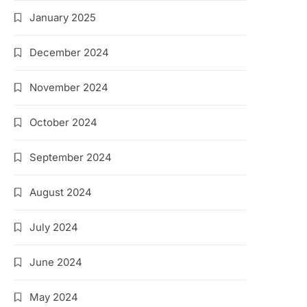
January 2025
December 2024
November 2024
October 2024
September 2024
August 2024
July 2024
June 2024
May 2024