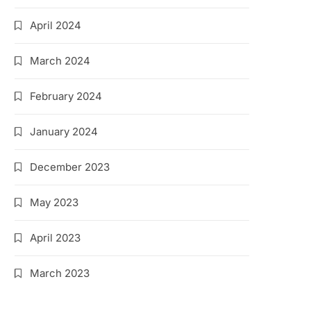
April 2024
March 2024
February 2024
January 2024
December 2023
May 2023
April 2023
March 2023