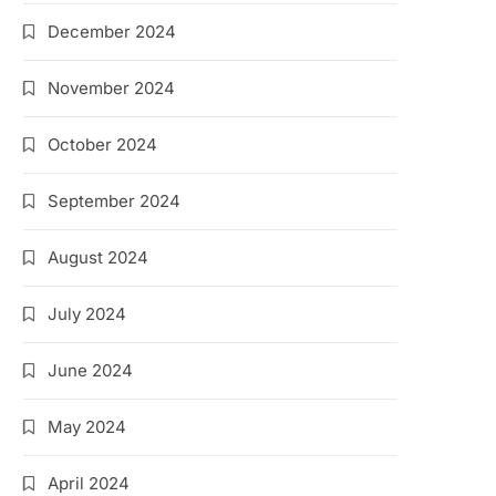
December 2024
November 2024
October 2024
September 2024
August 2024
July 2024
June 2024
May 2024
April 2024