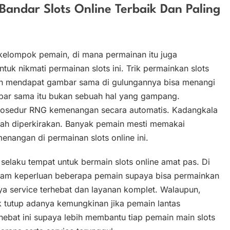
Bandar Slots Online Terbaik Dan Paling
 kelompok pemain, di mana permainan itu juga
k nikmati permainan slots ini. Trik permainkan slots
uh mendapat gambar sama di gulungannya bisa menangi
mbar sama itu bukan sebuah hal yang gampang.
rosedur RNG kemenangan secara automatis. Kadangkala
usah diperkirakan. Banyak pemain mesti memakai
enangan di permainan slots online ini.
 selaku tempat untuk bermain slots online amat pas. Di
gam keperluan beberapa pemain supaya bisa permainkan
unya service terhebat dan layanan komplet. Walaupun,
k tutup adanya kemungkinan jika pemain lantas
rhebat ini supaya lebih membantu tiap pemain main slots