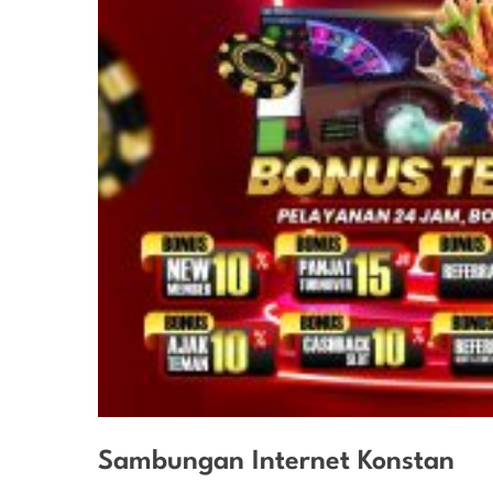
Sambungan Internet Konstan