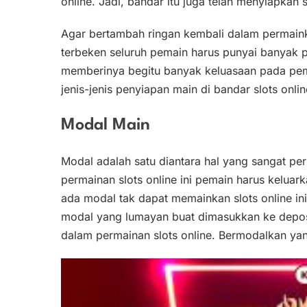
online. Jadi, bandar itu juga telah menyiapkan 
Agar bertambah ringan kembali dalam permainkan 
terbeken seluruh pemain harus punyai banyak 
memberinya begitu banyak keluasaan pada pema
jenis-jenis penyiapan main di bandar slots onlin
Modal Main
Modal adalah satu diantara hal yang sangat per
permainan slots online ini pemain harus keluar
ada modal tak dapat memainkan slots online in
modal yang lumayan buat dimasukkan ke deposit
dalam permainan slots online. Bermodalkan ya