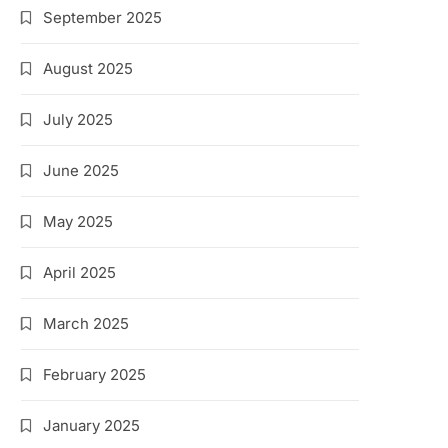
September 2025
August 2025
July 2025
June 2025
May 2025
April 2025
March 2025
February 2025
January 2025