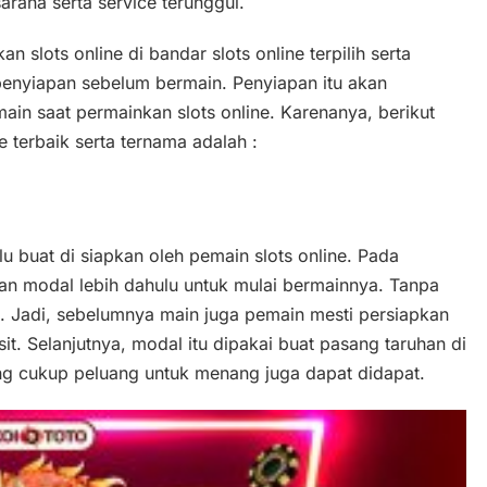
sarana serta service terunggul.
slots online di bandar slots online terpilih serta
penyiapan sebelum bermain. Penyiapan itu akan
in saat permainkan slots online. Karenanya, berikut
e terbaik serta ternama adalah :
lu buat di siapkan oleh pemain slots online. Pada
kan modal lebih dahulu untuk mulai bermainnya. Tanpa
i. Jadi, sebelumnya main juga pemain mesti persiapkan
. Selanjutnya, modal itu dipakai buat pasang taruhan di
ng cukup peluang untuk menang juga dapat didapat.