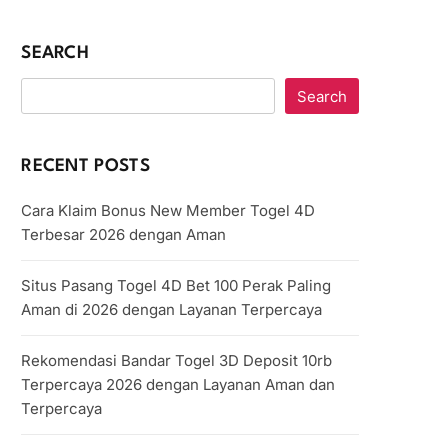
SEARCH
Search
RECENT POSTS
Cara Klaim Bonus New Member Togel 4D
Terbesar 2026 dengan Aman
Situs Pasang Togel 4D Bet 100 Perak Paling
Aman di 2026 dengan Layanan Terpercaya
Rekomendasi Bandar Togel 3D Deposit 10rb
Terpercaya 2026 dengan Layanan Aman dan
Terpercaya