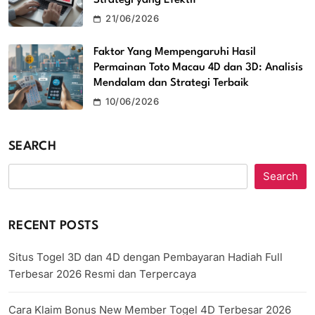
21/06/2026
Faktor Yang Mempengaruhi Hasil
Permainan Toto Macau 4D dan 3D: Analisis
Mendalam dan Strategi Terbaik
10/06/2026
SEARCH
Search
RECENT POSTS
Situs Togel 3D dan 4D dengan Pembayaran Hadiah Full
Terbesar 2026 Resmi dan Terpercaya
Cara Klaim Bonus New Member Togel 4D Terbesar 2026