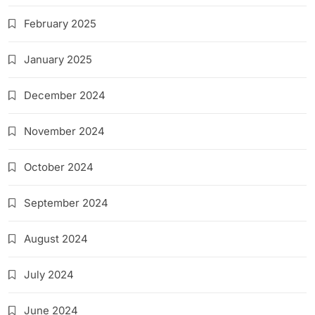
February 2025
January 2025
December 2024
November 2024
October 2024
September 2024
August 2024
July 2024
June 2024