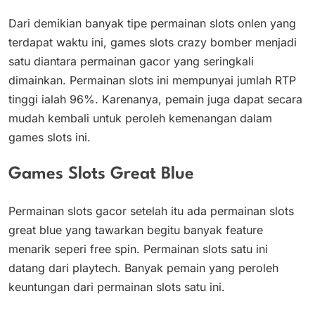
Dari demikian banyak tipe permainan slots onlen yang
terdapat waktu ini, games slots crazy bomber menjadi
satu diantara permainan gacor yang seringkali
dimainkan. Permainan slots ini mempunyai jumlah RTP
tinggi ialah 96%. Karenanya, pemain juga dapat secara
mudah kembali untuk peroleh kemenangan dalam
games slots ini.
Games Slots Great Blue
Permainan slots gacor setelah itu ada permainan slots
great blue yang tawarkan begitu banyak feature
menarik seperi free spin. Permainan slots satu ini
datang dari playtech. Banyak pemain yang peroleh
keuntungan dari permainan slots satu ini.