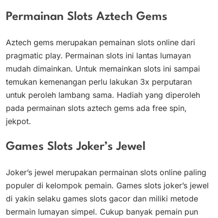
Permainan Slots Aztech Gems
Aztech gems merupakan pemainan slots online dari
pragmatic play. Permainan slots ini lantas lumayan
mudah dimainkan. Untuk memainkan slots ini sampai
temukan kemenangan perlu lakukan 3x perputaran
untuk peroleh lambang sama. Hadiah yang diperoleh
pada permainan slots aztech gems ada free spin,
jekpot.
Games Slots Joker’s Jewel
Joker’s jewel merupakan permainan slots online paling
populer di kelompok pemain. Games slots joker’s jewel
di yakin selaku games slots gacor dan miliki metode
bermain lumayan simpel. Cukup banyak pemain pun