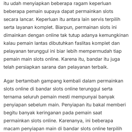
itu udah menyiapkan beberapa ragam keperluan
beberapa pemain supaya dapat permainkan slots
secara lancar. Keperluan itu antara lain servis terpilih
serta layanan komplet. Biarpun, permainan slots ini
dimainkan dengan online tak tutup adanya kemungkinan
kalau pemain lantas dibutuhkan faslitas komplet dan
pelayanan terunggul ini biar lebih mempermudah tiap
pemain main slots online. Karena itu, bandar itu juga
telah persiapkan sarana dan pelayanan terbaik.
Agar bertambah gampang kembali dalam permainkan
slots online di bandar slots online terunggul serta
ternama seluruh pemain mesti mempunyai banyak
penyiapan sebelum main. Penyiapan itu bakal memberi
begitu banyak keringanan pada pemain saat
permainkan slots online. Karenanya, ini beberapa
macam penyiapan main di bandar slots online terpilih