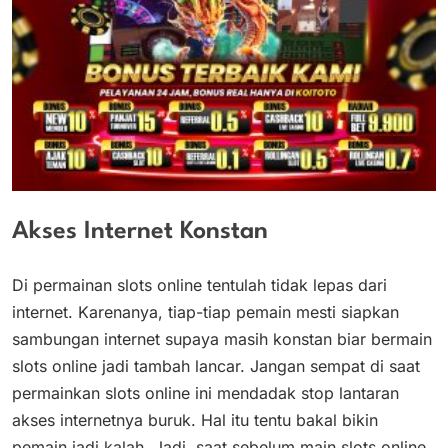
Akses Internet Konstan
Di permainan slots online tentulah tidak lepas dari
internet. Karenanya, tiap-tiap pemain mesti siapkan
sambungan internet supaya masih konstan biar bermain
slots online jadi tambah lancar. Jangan sempat di saat
permainkan slots online ini mendadak stop lantaran
akses internetnya buruk. Hal itu tentu bakal bikin
pemain jadi kalah. Jadi, saat sebelum main slots online