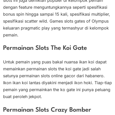
slots ini juga demikian populer di kelompok pemain
dengan feature menguntungkannya seperti spesifikasi
bonus spin hingga sampai 15 kali, spesifikasi multiplier,
spesifikasi scatter wild. Games slots gates of Olympus
keluaran pragmatic play yang termashyur di kelompok
pemain.
Permainan Slots The Koi Gate
Untuk pemain yang puas bakal nuansa ikan koi dapat
memainkan permainan slots the koi gate jadi salah
satunya permainan slots online gacor dari habanero.
Ikon ikan koi lantas diyakini menjadi ikon hoki. Tiap-tiap
pemain yang permainkan the ko gate ini punya peluang
buat peroleh jekpot.
Permainan Slots Crazy Bomber