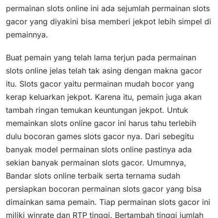
permainan slots online ini ada sejumlah permainan slots
gacor yang diyakini bisa memberi jekpot lebih simpel di
pemainnya.
Buat pemain yang telah lama terjun pada permainan
slots online jelas telah tak asing dengan makna gacor
itu. Slots gacor yaitu permainan mudah bocor yang
kerap keluarkan jekpot. Karena itu, pemain juga akan
tambah ringan temukan keuntungan jekpot. Untuk
memainkan slots online gacor ini harus tahu terlebih
dulu bocoran games slots gacor nya. Dari sebegitu
banyak model permainan slots online pastinya ada
sekian banyak permainan slots gacor. Umumnya,
Bandar slots online terbaik serta ternama sudah
persiapkan bocoran permainan slots gacor yang bisa
dimainkan sama pemain. Tiap permainan slots gacor ini
miliki winrate dan RTP tinggi. Bertambah tinggi jumlah