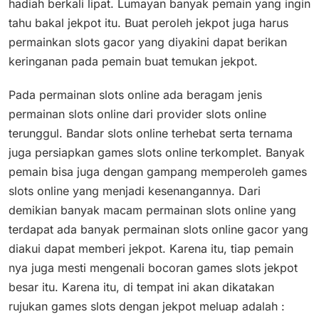
hadiah berkali lipat. Lumayan banyak pemain yang ingin
tahu bakal jekpot itu. Buat peroleh jekpot juga harus
permainkan slots gacor yang diyakini dapat berikan
keringanan pada pemain buat temukan jekpot.
Pada permainan slots online ada beragam jenis
permainan slots online dari provider slots online
terunggul. Bandar slots online terhebat serta ternama
juga persiapkan games slots online terkomplet. Banyak
pemain bisa juga dengan gampang memperoleh games
slots online yang menjadi kesenangannya. Dari
demikian banyak macam permainan slots online yang
terdapat ada banyak permainan slots online gacor yang
diakui dapat memberi jekpot. Karena itu, tiap pemain
nya juga mesti mengenali bocoran games slots jekpot
besar itu. Karena itu, di tempat ini akan dikatakan
rujukan games slots dengan jekpot meluap adalah :