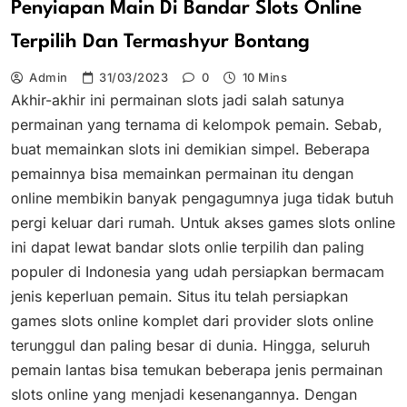
Penyiapan Main Di Bandar Slots Online
Terpilih Dan Termashyur Bontang
Admin
31/03/2023
0
10 Mins
Akhir-akhir ini permainan slots jadi salah satunya
permainan yang ternama di kelompok pemain. Sebab,
buat memainkan slots ini demikian simpel. Beberapa
pemainnya bisa memainkan permainan itu dengan
online membikin banyak pengagumnya juga tidak butuh
pergi keluar dari rumah. Untuk akses games slots online
ini dapat lewat bandar slots onlie terpilih dan paling
populer di Indonesia yang udah persiapkan bermacam
jenis keperluan pemain. Situs itu telah persiapkan
games slots online komplet dari provider slots online
terunggul dan paling besar di dunia. Hingga, seluruh
pemain lantas bisa temukan beberapa jenis permainan
slots online yang menjadi kesenangannya. Dengan