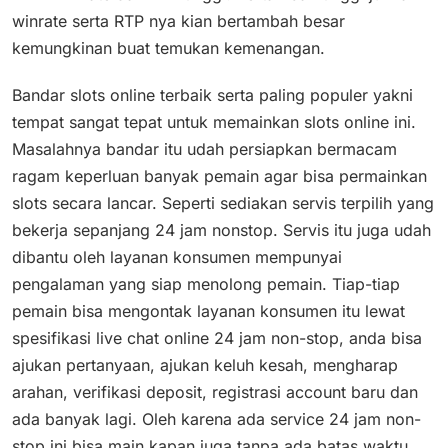
winrate serta RTP nya kian bertambah besar
kemungkinan buat temukan kemenangan.
Bandar slots online terbaik serta paling populer yakni
tempat sangat tepat untuk memainkan slots online ini.
Masalahnya bandar itu udah persiapkan bermacam
ragam keperluan banyak pemain agar bisa permainkan
slots secara lancar. Seperti sediakan servis terpilih yang
bekerja sepanjang 24 jam nonstop. Servis itu juga udah
dibantu oleh layanan konsumen mempunyai
pengalaman yang siap menolong pemain. Tiap-tiap
pemain bisa mengontak layanan konsumen itu lewat
spesifikasi live chat online 24 jam non-stop, anda bisa
ajukan pertanyaan, ajukan keluh kesah, mengharap
arahan, verifikasi deposit, registrasi account baru dan
ada banyak lagi. Oleh karena ada service 24 jam non-
stop ini bisa main kapan juga tanpa ada batas waktu.