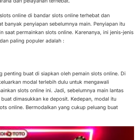
sarana dan pelayanan terhebat.
ts online di bandar slots online terhebat dan
at banyak penyiapan sebelumnya main. Penyiapan itu
aat permainkan slots online. Karenanya, ini jenis-jenis
dan paling populer adalah :
 penting buat di siapkan oleh pemain slots online. Di
keluarkan modal terlebih dulu untuk mengawali
nkan slots online ini. Jadi, sebelumnya main lantas
buat dimasukkan ke deposit. Kedepan, modal itu
lots online. Bermodalkan yang cukup peluang buat