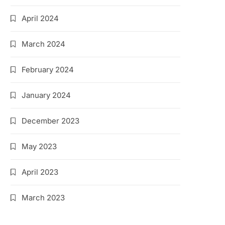
April 2024
March 2024
February 2024
January 2024
December 2023
May 2023
April 2023
March 2023