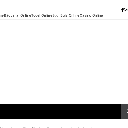
ine
Baccarat Online
Togel Online
Judi Bola Online
Casino Online