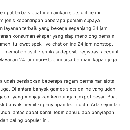
tempat terbaik buat memainkan slots online ini.
am jenis kepentingan beberapa pemain supaya
an layanan terbaik yang bekerja sepanjang 24 jam
layanan konsumen eksper yang siap menolong pemain.
en itu lewat spek live chat online 24 jam nonstop,
, memohon usul, verifikasi deposit, registrasi account
elayanan 24 jam non-stop ini bisa bermain kapan juga
pula udah persiapkan beberapa ragam permainan slots
t juga. Di antara banyak games slots online yang udah
gacor yang menjajakan keuntungan jekpot besar. Buat
sti banyak memiliki penyiapan lebih dulu. Ada sejumlah
Anda lantas dapat kenali lebih dahulu apa penyiapan
dan paling populer ini.