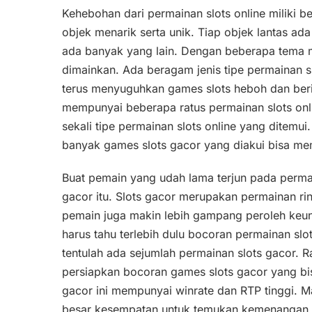
Kehebohan dari permainan slots online miliki 
objek menarik serta unik. Tiap objek lantas ad
ada banyak yang lain. Dengan beberapa tema m
dimainkan. Ada beragam jenis tipe permainan slo
terus menyuguhkan games slots heboh dan beri
mempunyai beberapa ratus permainan slots onl
sekali tipe permainan slots online yang ditemui.
banyak games slots gacor yang diakui bisa mem
Buat pemain yang udah lama terjun pada permain
gacor itu. Slots gacor merupakan permainan rin
pemain juga makin lebih gampang peroleh keunt
harus tahu terlebih dulu bocoran permainan slo
tentulah ada sejumlah permainan slots gacor. Ra
persiapkan bocoran games slots gacor yang bi
gacor ini mempunyai winrate dan RTP tinggi. M
besar kesempatan untuk temukan kemenangan.