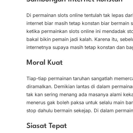
Di permainan slots online tentulah tak lepas da
internet biar masih tetap konstan biar bermain 
ketika permainkan slots online ini mendadak stop
bakal bikin pemain jadi kalah. Karena itu, sebe
internetnya supaya masih tetap konstan dan ba
Moral Kuat
Tiap-tiap permainan taruhan sangatlah memer
diramalkan. Demikian lantas di dalam permaina
tak kan sering menang ada masanya alami kekal
menerus gak boleh paksa untuk selalu main bara
stop dahulu bermain sekejap. Di dalam permainan
Siasat Tepat