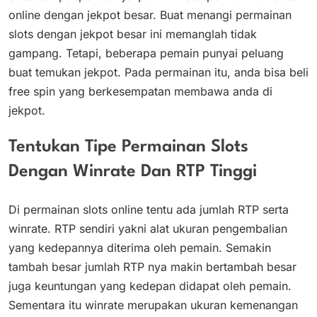
online dengan jekpot besar. Buat menangi permainan
slots dengan jekpot besar ini memanglah tidak
gampang. Tetapi, beberapa pemain punyai peluang
buat temukan jekpot. Pada permainan itu, anda bisa beli
free spin yang berkesempatan membawa anda di
jekpot.
Tentukan Tipe Permainan Slots
Dengan Winrate Dan RTP Tinggi
Di permainan slots online tentu ada jumlah RTP serta
winrate. RTP sendiri yakni alat ukuran pengembalian
yang kedepannya diterima oleh pemain. Semakin
tambah besar jumlah RTP nya makin bertambah besar
juga keuntungan yang kedepan didapat oleh pemain.
Sementara itu winrate merupakan ukuran kemenangan