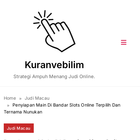
Skip
to
content
Kuranvebilim
Strategi Ampuh Menang Judi Online.
Home
Judi Macau
Penyiapan Main Di Bandar Slots Online Terpilih Dan
Ternama Nunukan
Judi Macau