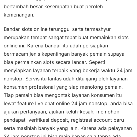
bertambah besar kesempatan buat peroleh
kemenangan.
Bandar slots online terunggul serta termashyur
merupakan tempat sangat tepat buat memainkan slots
online ini. Karena bandar itu udah persiapkan
bermacam jenis kepentingan banyak pemain supaya
bisa permainkan slots secara lancar. Seperti
menyiapkan layanan terbaik yang bekerja waktu 24 jam
nonstop. Servis itu lantas udah ditunjang oleh layanan
konsumen profesional yang siap menolong pemain.
Tiap pemain bisa mengontak layanan konsumen itu
lewat feature live chat online 24 jam nonstop, anda bisa
ajukan pertanyaan, ajukan keluh-kesah, memohon
pendapat, verifikasi deposit, registrasi account baru
serta masihlah banyak yang lain. Karena ada pelayanan
24 jam nonstop ini bisa main kapan saja tanpa ada