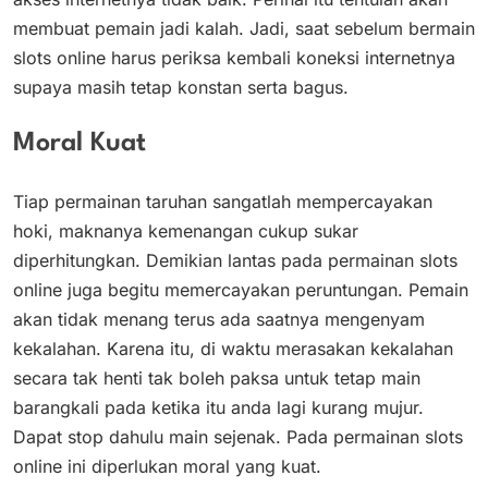
membuat pemain jadi kalah. Jadi, saat sebelum bermain
slots online harus periksa kembali koneksi internetnya
supaya masih tetap konstan serta bagus.
Moral Kuat
Tiap permainan taruhan sangatlah mempercayakan
hoki, maknanya kemenangan cukup sukar
diperhitungkan. Demikian lantas pada permainan slots
online juga begitu memercayakan peruntungan. Pemain
akan tidak menang terus ada saatnya mengenyam
kekalahan. Karena itu, di waktu merasakan kekalahan
secara tak henti tak boleh paksa untuk tetap main
barangkali pada ketika itu anda lagi kurang mujur.
Dapat stop dahulu main sejenak. Pada permainan slots
online ini diperlukan moral yang kuat.