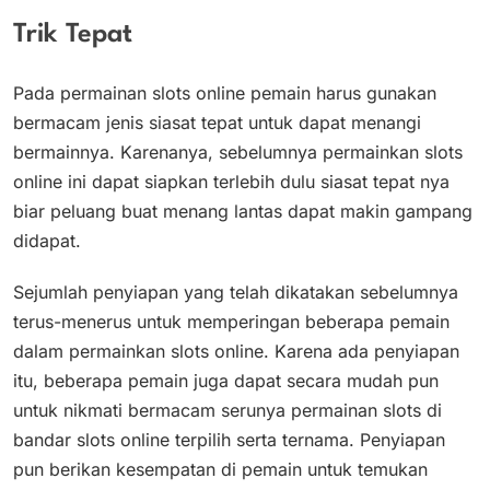
Trik Tepat
Pada permainan slots online pemain harus gunakan
bermacam jenis siasat tepat untuk dapat menangi
bermainnya. Karenanya, sebelumnya permainkan slots
online ini dapat siapkan terlebih dulu siasat tepat nya
biar peluang buat menang lantas dapat makin gampang
didapat.
Sejumlah penyiapan yang telah dikatakan sebelumnya
terus-menerus untuk memperingan beberapa pemain
dalam permainkan slots online. Karena ada penyiapan
itu, beberapa pemain juga dapat secara mudah pun
untuk nikmati bermacam serunya permainan slots di
bandar slots online terpilih serta ternama. Penyiapan
pun berikan kesempatan di pemain untuk temukan