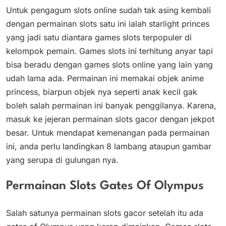
Untuk pengagum slots online sudah tak asing kembali
dengan permainan slots satu ini ialah starlight princes
yang jadi satu diantara games slots terpopuler di
kelompok pemain. Games slots ini terhitung anyar tapi
bisa beradu dengan games slots online yang lain yang
udah lama ada. Permainan ini memakai objek anime
princess, biarpun objek nya seperti anak kecil gak
boleh salah permainan ini banyak penggilanya. Karena,
masuk ke jejeran permainan slots gacor dengan jekpot
besar. Untuk mendapat kemenangan pada permainan
ini, anda perlu landingkan 8 lambang ataupun gambar
yang serupa di gulungan nya.
Permainan Slots Gates Of Olympus
Salah satunya permainan slots gacor setelah itu ada