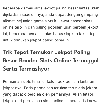
Beberapa games slots jekpot paling besar lantas udah
dijelaskan sebelumnya, anda dapat dengan gampang
nikmati sejumlah game slots itu lewat bandar slots
online terpilih dan paling populer. Buat peroleh jekpot
ini, beberapa pemain lantas harus siapkan taktik tepat
untuk temukan jekpot paling besar ini.
Trik Tepat Temukan Jekpot Paling
Besar Bandar Slots Online Terunggul
Serta Termashyur
Permainan slots tenar di kelompok pemain lantaran
jekpot nya. Pada permainan taruhan terus ada jekpot
yang dapat diperoleh oleh pemainnya. Akan tetapi,
jekpot dari permainan slots online ini berasa istimewa