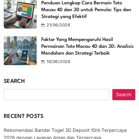
Panduan Lengkap Cara Bermain Toto
Macau 4D dan 3D untuk Pemula: Tips dan
Strategi yang Efektif
21/06/2026
Faktor Yang Mempengaruhi Hasil
Permainan Toto Macau 4D dan 3D: Analisis
Mendalam dan Strategi Terbaik
10/06/2026
SEARCH
Search
RECENT POSTS
Rekomendasi Bandar Togel 3D Deposit 10rb Terpercaya
2026 dengan Layanan Aman dan Terpercaya