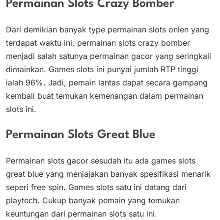
Permainan Slots Crazy Bomber
Dari demikian banyak type permainan slots onlen yang
terdapat waktu ini, permainan slots crazy bomber
menjadi salah satunya permainan gacor yang seringkali
dimainkan. Games slots ini punyai jumlah RTP tinggi
ialah 96%. Jadi, pemain lantas dapat secara gampang
kembali buat temukan kemenangan dalam permainan
slots ini.
Permainan Slots Great Blue
Permainan slots gacor sesudah itu ada games slots
great blue yang menjajakan banyak spesifikasi menarik
seperi free spin. Games slots satu ini datang dari
playtech. Cukup banyak pemain yang temukan
keuntungan dari permainan slots satu ini.