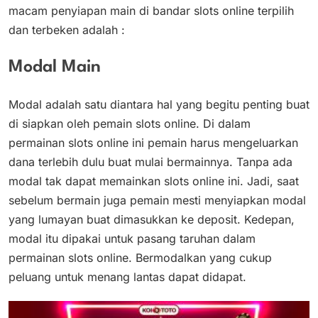
macam penyiapan main di bandar slots online terpilih
dan terbeken adalah :
Modal Main
Modal adalah satu diantara hal yang begitu penting buat
di siapkan oleh pemain slots online. Di dalam
permainan slots online ini pemain harus mengeluarkan
dana terlebih dulu buat mulai bermainnya. Tanpa ada
modal tak dapat memainkan slots online ini. Jadi, saat
sebelum bermain juga pemain mesti menyiapkan modal
yang lumayan buat dimasukkan ke deposit. Kedepan,
modal itu dipakai untuk pasang taruhan dalam
permainan slots online. Bermodalkan yang cukup
peluang untuk menang lantas dapat didapat.