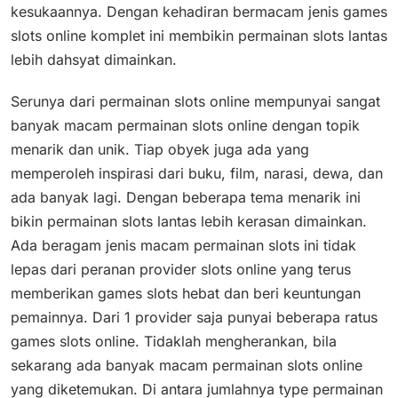
kesukaannya. Dengan kehadiran bermacam jenis games
slots online komplet ini membikin permainan slots lantas
lebih dahsyat dimainkan.
Serunya dari permainan slots online mempunyai sangat
banyak macam permainan slots online dengan topik
menarik dan unik. Tiap obyek juga ada yang
memperoleh inspirasi dari buku, film, narasi, dewa, dan
ada banyak lagi. Dengan beberapa tema menarik ini
bikin permainan slots lantas lebih kerasan dimainkan.
Ada beragam jenis macam permainan slots ini tidak
lepas dari peranan provider slots online yang terus
memberikan games slots hebat dan beri keuntungan
pemainnya. Dari 1 provider saja punyai beberapa ratus
games slots online. Tidaklah mengherankan, bila
sekarang ada banyak macam permainan slots online
yang diketemukan. Di antara jumlahnya type permainan