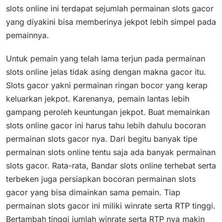
slots online ini terdapat sejumlah permainan slots gacor
yang diyakini bisa memberinya jekpot lebih simpel pada
pemainnya.
Untuk pemain yang telah lama terjun pada permainan
slots online jelas tidak asing dengan makna gacor itu.
Slots gacor yakni permainan ringan bocor yang kerap
keluarkan jekpot. Karenanya, pemain lantas lebih
gampang peroleh keuntungan jekpot. Buat memainkan
slots online gacor ini harus tahu lebih dahulu bocoran
permainan slots gacor nya. Dari begitu banyak tipe
permainan slots online tentu saja ada banyak permainan
slots gacor. Rata-rata, Bandar slots online terhebat serta
terbeken juga persiapkan bocoran permainan slots
gacor yang bisa dimainkan sama pemain. Tiap
permainan slots gacor ini miliki winrate serta RTP tinggi.
Bertambah tinggi jumlah winrate serta RTP nya makin