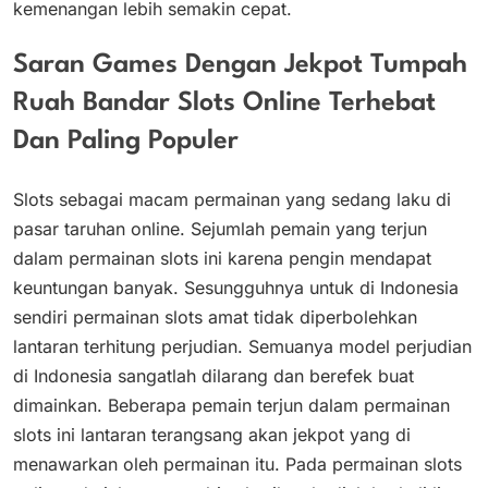
kemenangan lebih semakin cepat.
Saran Games Dengan Jekpot Tumpah
Ruah Bandar Slots Online Terhebat
Dan Paling Populer
Slots sebagai macam permainan yang sedang laku di
pasar taruhan online. Sejumlah pemain yang terjun
dalam permainan slots ini karena pengin mendapat
keuntungan banyak. Sesungguhnya untuk di Indonesia
sendiri permainan slots amat tidak diperbolehkan
lantaran terhitung perjudian. Semuanya model perjudian
di Indonesia sangatlah dilarang dan berefek buat
dimainkan. Beberapa pemain terjun dalam permainan
slots ini lantaran terangsang akan jekpot yang di
menawarkan oleh permainan itu. Pada permainan slots