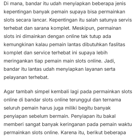
Di mana, bandar itu udah menyiapkan beberapa jenis
kepentingan banyak pemain supaya bisa permainkan
slots secara lancar. Kepentingan itu salah satunya servis
terhebat dan sarana komplet. Meskipun, permainan
slots ini dimainkan dengan online tak tutup ada
kemungkinan kalau pemain lantas dibutuhkan faslitas
komplet dan service terhebat ini supaya lebih
meringankan tiap pemain main slots online. Jadi,
bandar itu lantas udah menyiapkan layanan serta
pelayanan terhebat.
Agar tambah simpel kembali lagi pada permainkan slots
online di bandar slots online terunggul dan ternama
seluruh pemain harus juga miliki begitu banyak
penyiapan sebelum bermain. Penyiapan itu bakal
memberi sangat banyak keringanan pada pemain waktu
permainkan slots online. Karena itu, berikut beberapa