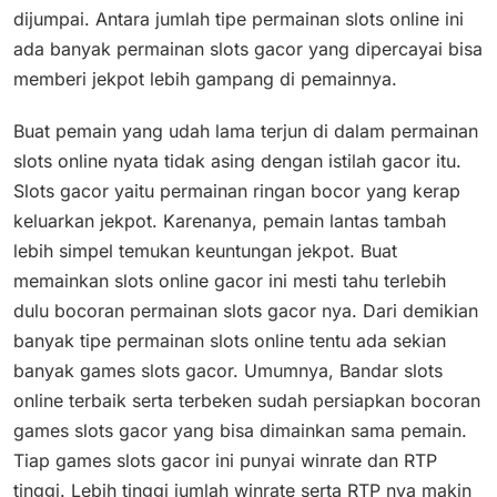
dijumpai. Antara jumlah tipe permainan slots online ini
ada banyak permainan slots gacor yang dipercayai bisa
memberi jekpot lebih gampang di pemainnya.
Buat pemain yang udah lama terjun di dalam permainan
slots online nyata tidak asing dengan istilah gacor itu.
Slots gacor yaitu permainan ringan bocor yang kerap
keluarkan jekpot. Karenanya, pemain lantas tambah
lebih simpel temukan keuntungan jekpot. Buat
memainkan slots online gacor ini mesti tahu terlebih
dulu bocoran permainan slots gacor nya. Dari demikian
banyak tipe permainan slots online tentu ada sekian
banyak games slots gacor. Umumnya, Bandar slots
online terbaik serta terbeken sudah persiapkan bocoran
games slots gacor yang bisa dimainkan sama pemain.
Tiap games slots gacor ini punyai winrate dan RTP
tinggi. Lebih tinggi jumlah winrate serta RTP nya makin