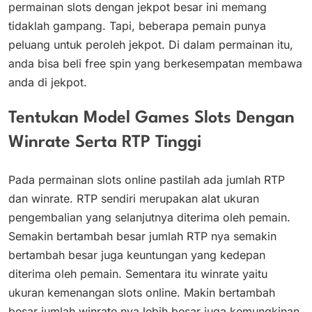
permainan slots dengan jekpot besar ini memang
tidaklah gampang. Tapi, beberapa pemain punya
peluang untuk peroleh jekpot. Di dalam permainan itu,
anda bisa beli free spin yang berkesempatan membawa
anda di jekpot.
Tentukan Model Games Slots Dengan
Winrate Serta RTP Tinggi
Pada permainan slots online pastilah ada jumlah RTP
dan winrate. RTP sendiri merupakan alat ukuran
pengembalian yang selanjutnya diterima oleh pemain.
Semakin bertambah besar jumlah RTP nya semakin
bertambah besar juga keuntungan yang kedepan
diterima oleh pemain. Sementara itu winrate yaitu
ukuran kemenangan slots online. Makin bertambah
besar jumlah winrate nya lebih besar juga kemungkinan