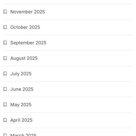
November 2025
October 2025
September 2025
August 2025
July 2025
June 2025
May 2025
April 2025
March 2025