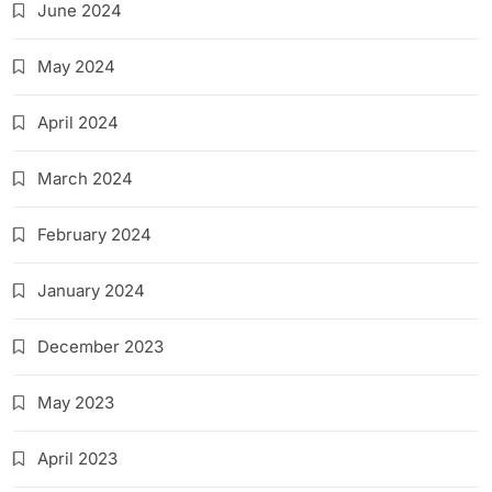
June 2024
May 2024
April 2024
March 2024
February 2024
January 2024
December 2023
May 2023
April 2023