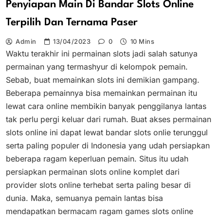
Penyiapan Main Di Bandar Slots Online
Terpilih Dan Ternama Paser
Admin
13/04/2023
0
10 Mins
Waktu terakhir ini permainan slots jadi salah satunya
permainan yang termashyur di kelompok pemain.
Sebab, buat memainkan slots ini demikian gampang.
Beberapa pemainnya bisa memainkan permainan itu
lewat cara online membikin banyak penggilanya lantas
tak perlu pergi keluar dari rumah. Buat akses permainan
slots online ini dapat lewat bandar slots onlie terunggul
serta paling populer di Indonesia yang udah persiapkan
beberapa ragam keperluan pemain. Situs itu udah
persiapkan permainan slots online komplet dari
provider slots online terhebat serta paling besar di
dunia. Maka, semuanya pemain lantas bisa
mendapatkan bermacam ragam games slots online