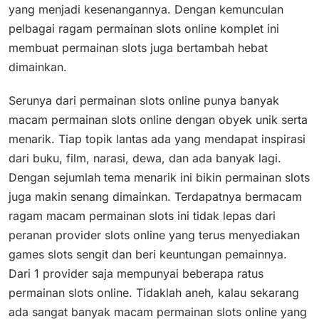
yang menjadi kesenangannya. Dengan kemunculan
pelbagai ragam permainan slots online komplet ini
membuat permainan slots juga bertambah hebat
dimainkan.
Serunya dari permainan slots online punya banyak
macam permainan slots online dengan obyek unik serta
menarik. Tiap topik lantas ada yang mendapat inspirasi
dari buku, film, narasi, dewa, dan ada banyak lagi.
Dengan sejumlah tema menarik ini bikin permainan slots
juga makin senang dimainkan. Terdapatnya bermacam
ragam macam permainan slots ini tidak lepas dari
peranan provider slots online yang terus menyediakan
games slots sengit dan beri keuntungan pemainnya.
Dari 1 provider saja mempunyai beberapa ratus
permainan slots online. Tidaklah aneh, kalau sekarang
ada sangat banyak macam permainan slots online yang