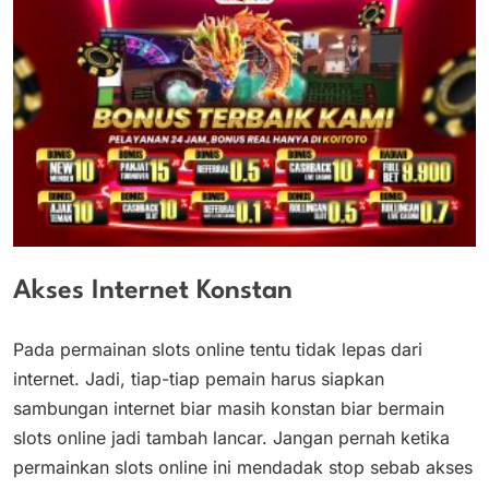
Akses Internet Konstan
Pada permainan slots online tentu tidak lepas dari
internet. Jadi, tiap-tiap pemain harus siapkan
sambungan internet biar masih konstan biar bermain
slots online jadi tambah lancar. Jangan pernah ketika
permainkan slots online ini mendadak stop sebab akses