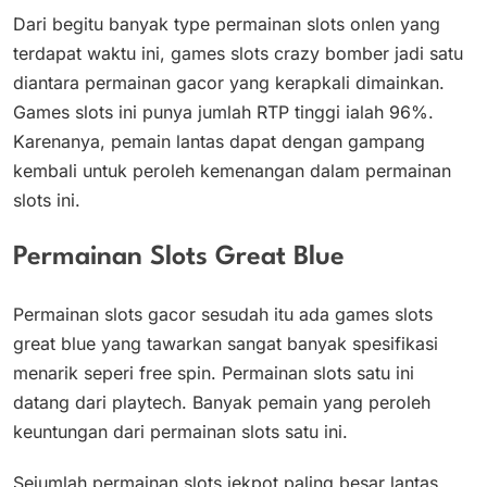
Dari begitu banyak type permainan slots onlen yang
terdapat waktu ini, games slots crazy bomber jadi satu
diantara permainan gacor yang kerapkali dimainkan.
Games slots ini punya jumlah RTP tinggi ialah 96%.
Karenanya, pemain lantas dapat dengan gampang
kembali untuk peroleh kemenangan dalam permainan
slots ini.
Permainan Slots Great Blue
Permainan slots gacor sesudah itu ada games slots
great blue yang tawarkan sangat banyak spesifikasi
menarik seperi free spin. Permainan slots satu ini
datang dari playtech. Banyak pemain yang peroleh
keuntungan dari permainan slots satu ini.
Sejumlah permainan slots jekpot paling besar lantas