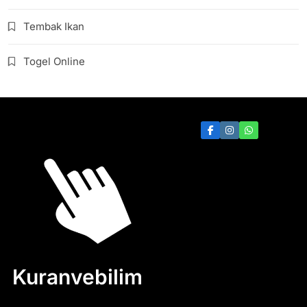
Tembak Ikan
Togel Online
Kuranvebilim