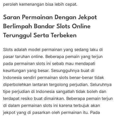
peroleh kemenangan bisa lebih cepat.
Saran Permainan Dengan Jekpot
Berlimpah Bandar Slots Online
Terunggul Serta Terbeken
Slots adalah model permainan yang sedang laku di
pasar taruhan online. Beberapa pemain yang terjun
pada permainan slots ini sebab mau mendapati
keuntungan yang besar. Sesungguhnya buat di
Indonesia sendiri permainan slots benar-benar tidak
diperbolehkan lantaran tergolong perjudian. Seluruhnya
tipe perjudian di Indonesia sangatlah tidak boleh dan
terdapat resiko buat dimainkan. Beberapa pemain terjun
di dalam permainan slots ini karena terbujuk akan
jekpot yang di pasarkan oleh permainan itu. Pada