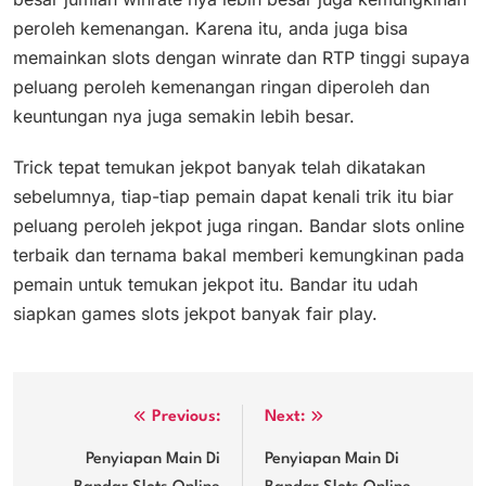
peroleh kemenangan. Karena itu, anda juga bisa
memainkan slots dengan winrate dan RTP tinggi supaya
peluang peroleh kemenangan ringan diperoleh dan
keuntungan nya juga semakin lebih besar.
Trick tepat temukan jekpot banyak telah dikatakan
sebelumnya, tiap-tiap pemain dapat kenali trik itu biar
peluang peroleh jekpot juga ringan. Bandar slots online
terbaik dan ternama bakal memberi kemungkinan pada
pemain untuk temukan jekpot itu. Bandar itu udah
siapkan games slots jekpot banyak fair play.
Post
Previous:
Next:
navigation
Penyiapan Main Di
Penyiapan Main Di