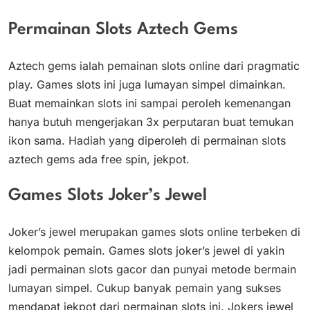
Permainan Slots Aztech Gems
Aztech gems ialah pemainan slots online dari pragmatic
play. Games slots ini juga lumayan simpel dimainkan.
Buat memainkan slots ini sampai peroleh kemenangan
hanya butuh mengerjakan 3x perputaran buat temukan
ikon sama. Hadiah yang diperoleh di permainan slots
aztech gems ada free spin, jekpot.
Games Slots Joker’s Jewel
Joker’s jewel merupakan games slots online terbeken di
kelompok pemain. Games slots joker’s jewel di yakin
jadi permainan slots gacor dan punyai metode bermain
lumayan simpel. Cukup banyak pemain yang sukses
mendapat jekpot dari permainan slots ini. Jokers jewel