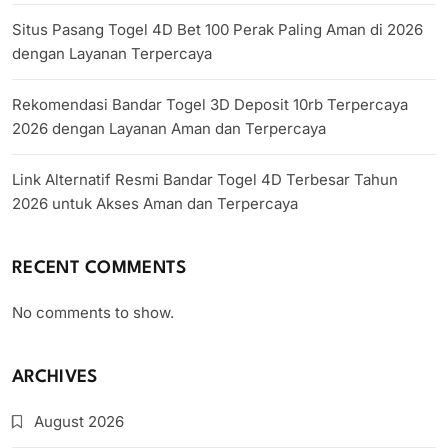
Situs Pasang Togel 4D Bet 100 Perak Paling Aman di 2026
dengan Layanan Terpercaya
Rekomendasi Bandar Togel 3D Deposit 10rb Terpercaya
2026 dengan Layanan Aman dan Terpercaya
Link Alternatif Resmi Bandar Togel 4D Terbesar Tahun
2026 untuk Akses Aman dan Terpercaya
RECENT COMMENTS
No comments to show.
ARCHIVES
August 2026