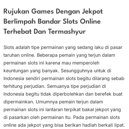
Rujukan Games Dengan Jekpot
Berlimpah Bandar Slots Online
Terhebat Dan Termashyur
Slots adalah tipe permainan yang sedang laku di pasar
taruhan online. Beberapa pemain yang terjun dalam
permainan slots ini karena mau memperoleh
keuntungan yang banyak. Sesungguhnya untuk di
Indonesia sendiri permainan slots begitu dilarang sebab
terhitung perjudian. Semuanya tipe perjudian di
Indonesia begitu tidak diperbolehkan dan berefek buat
dipermainkan. Umumnya pemain terjun dalam
permainan slots ini lantaran terpikat bakal jekpot yang
di pasarkan oleh permainan itu. Pada permainan slots
online ada jekpot yang bisa berikan hadiah berkali lipat.