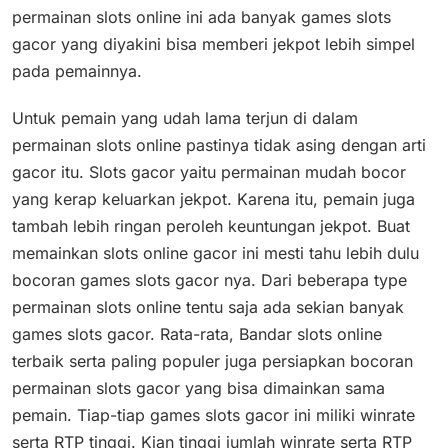
permainan slots online ini ada banyak games slots
gacor yang diyakini bisa memberi jekpot lebih simpel
pada pemainnya.
Untuk pemain yang udah lama terjun di dalam
permainan slots online pastinya tidak asing dengan arti
gacor itu. Slots gacor yaitu permainan mudah bocor
yang kerap keluarkan jekpot. Karena itu, pemain juga
tambah lebih ringan peroleh keuntungan jekpot. Buat
memainkan slots online gacor ini mesti tahu lebih dulu
bocoran games slots gacor nya. Dari beberapa type
permainan slots online tentu saja ada sekian banyak
games slots gacor. Rata-rata, Bandar slots online
terbaik serta paling populer juga persiapkan bocoran
permainan slots gacor yang bisa dimainkan sama
pemain. Tiap-tiap games slots gacor ini miliki winrate
serta RTP tinggi. Kian tinggi jumlah winrate serta RTP