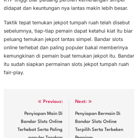
didapat dan keuntungan nya lantas makin lebih besar.
Taktik tepat temukan jekpot tumpah ruah telah disebut
sebelumnya, tiap-tiap pemain dapat ketahui kiat itu biar
peluang temukan jekpot lantas simpel. Bandar slots
online terhebat dan paling populer bakal memberinya
kemungkinan di pemain buat temukan jekpot itu. Bandar
itu sudah siapkan permainan slots jekpot tumpah ruah
fair-play.
Post
Previous:
Next:
navigation
Penyiapan Main Di
Penyiapan Bermain Di
Bandar Slots Online
Bandar Slots Online
Terhebat Serta Paling
Terpilih Serta Terbeken
populer Tarakan
Penajam