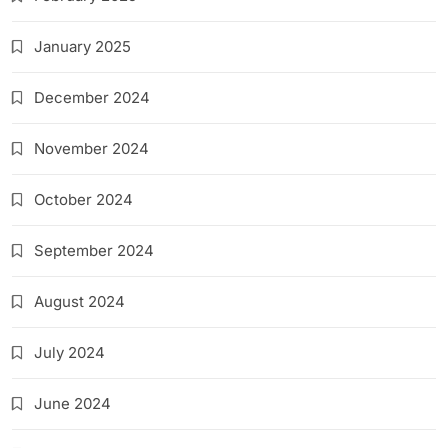
January 2025
December 2024
November 2024
October 2024
September 2024
August 2024
July 2024
June 2024