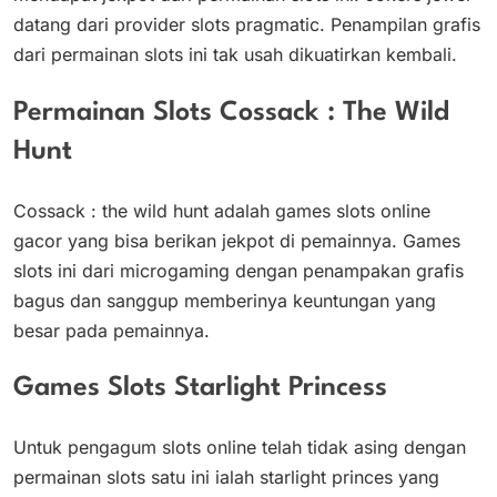
datang dari provider slots pragmatic. Penampilan grafis
dari permainan slots ini tak usah dikuatirkan kembali.
Permainan Slots Cossack : The Wild
Hunt
Cossack : the wild hunt adalah games slots online
gacor yang bisa berikan jekpot di pemainnya. Games
slots ini dari microgaming dengan penampakan grafis
bagus dan sanggup memberinya keuntungan yang
besar pada pemainnya.
Games Slots Starlight Princess
Untuk pengagum slots online telah tidak asing dengan
permainan slots satu ini ialah starlight princes yang