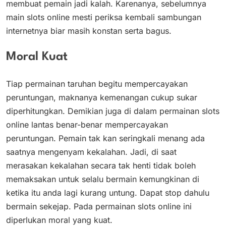
membuat pemain jadi kalah. Karenanya, sebelumnya
main slots online mesti periksa kembali sambungan
internetnya biar masih konstan serta bagus.
Moral Kuat
Tiap permainan taruhan begitu mempercayakan
peruntungan, maknanya kemenangan cukup sukar
diperhitungkan. Demikian juga di dalam permainan slots
online lantas benar-benar mempercayakan
peruntungan. Pemain tak kan seringkali menang ada
saatnya mengenyam kekalahan. Jadi, di saat
merasakan kekalahan secara tak henti tidak boleh
memaksakan untuk selalu bermain kemungkinan di
ketika itu anda lagi kurang untung. Dapat stop dahulu
bermain sekejap. Pada permainan slots online ini
diperlukan moral yang kuat.