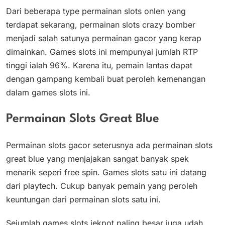
Dari beberapa type permainan slots onlen yang
terdapat sekarang, permainan slots crazy bomber
menjadi salah satunya permainan gacor yang kerap
dimainkan. Games slots ini mempunyai jumlah RTP
tinggi ialah 96%. Karena itu, pemain lantas dapat
dengan gampang kembali buat peroleh kemenangan
dalam games slots ini.
Permainan Slots Great Blue
Permainan slots gacor seterusnya ada permainan slots
great blue yang menjajakan sangat banyak spek
menarik seperi free spin. Games slots satu ini datang
dari playtech. Cukup banyak pemain yang peroleh
keuntungan dari permainan slots satu ini.
Sejumlah games slots jekpot paling besar juga udah