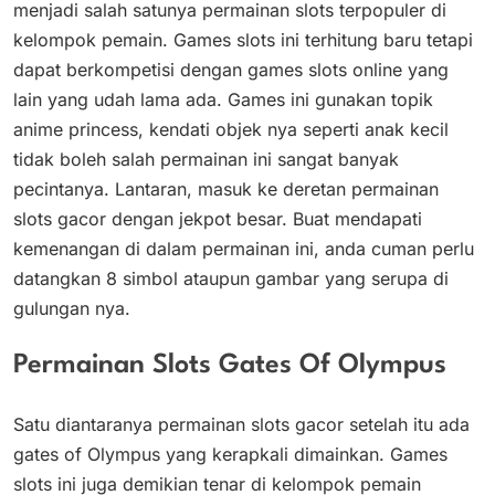
menjadi salah satunya permainan slots terpopuler di
kelompok pemain. Games slots ini terhitung baru tetapi
dapat berkompetisi dengan games slots online yang
lain yang udah lama ada. Games ini gunakan topik
anime princess, kendati objek nya seperti anak kecil
tidak boleh salah permainan ini sangat banyak
pecintanya. Lantaran, masuk ke deretan permainan
slots gacor dengan jekpot besar. Buat mendapati
kemenangan di dalam permainan ini, anda cuman perlu
datangkan 8 simbol ataupun gambar yang serupa di
gulungan nya.
Permainan Slots Gates Of Olympus
Satu diantaranya permainan slots gacor setelah itu ada
gates of Olympus yang kerapkali dimainkan. Games
slots ini juga demikian tenar di kelompok pemain