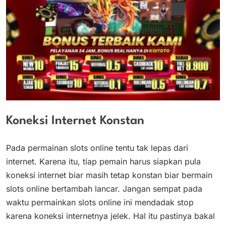
Koneksi Internet Konstan
Pada permainan slots online tentu tak lepas dari
internet. Karena itu, tiap pemain harus siapkan pula
koneksi internet biar masih tetap konstan biar bermain
slots online bertambah lancar. Jangan sempat pada
waktu permainkan slots online ini mendadak stop
karena koneksi internetnya jelek. Hal itu pastinya bakal