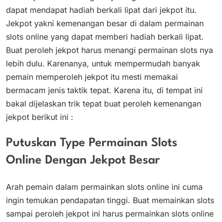
dapat mendapat hadiah berkali lipat dari jekpot itu.
Jekpot yakni kemenangan besar di dalam permainan
slots online yang dapat memberi hadiah berkali lipat.
Buat peroleh jekpot harus menangi permainan slots nya
lebih dulu. Karenanya, untuk mempermudah banyak
pemain memperoleh jekpot itu mesti memakai
bermacam jenis taktik tepat. Karena itu, di tempat ini
bakal dijelaskan trik tepat buat peroleh kemenangan
jekpot berikut ini :
Putuskan Type Permainan Slots
Online Dengan Jekpot Besar
Arah pemain dalam permainkan slots online ini cuma
ingin temukan pendapatan tinggi. Buat memainkan slots
sampai peroleh jekpot ini harus permainkan slots online