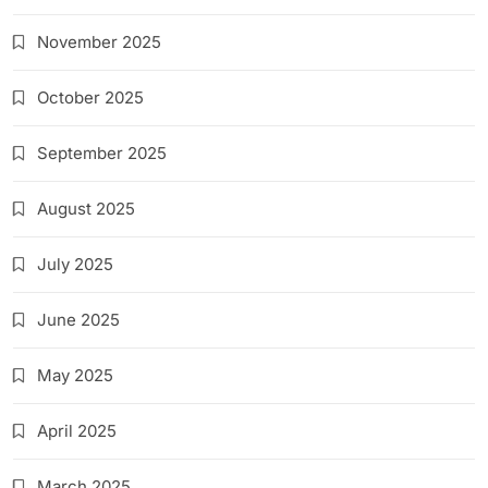
November 2025
October 2025
September 2025
August 2025
July 2025
June 2025
May 2025
April 2025
March 2025