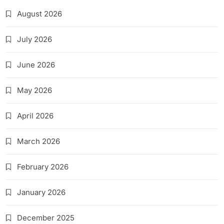
August 2026
July 2026
June 2026
May 2026
April 2026
March 2026
February 2026
January 2026
December 2025