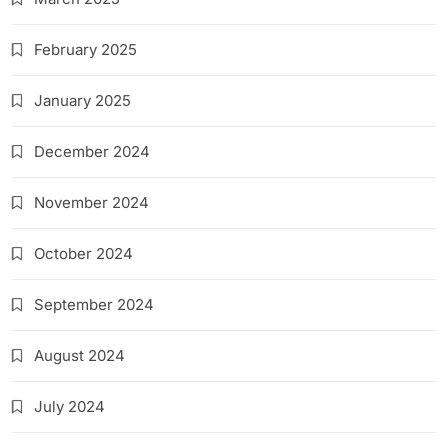
February 2025
January 2025
December 2024
November 2024
October 2024
September 2024
August 2024
July 2024