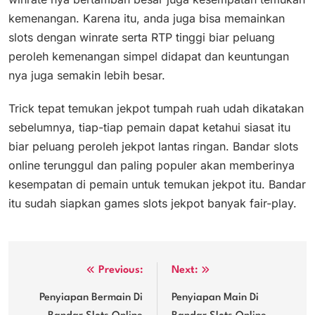
kemenangan. Karena itu, anda juga bisa memainkan
slots dengan winrate serta RTP tinggi biar peluang
peroleh kemenangan simpel didapat dan keuntungan
nya juga semakin lebih besar.
Trick tepat temukan jekpot tumpah ruah udah dikatakan
sebelumnya, tiap-tiap pemain dapat ketahui siasat itu
biar peluang peroleh jekpot lantas ringan. Bandar slots
online terunggul dan paling populer akan memberinya
kesempatan di pemain untuk temukan jekpot itu. Bandar
itu sudah siapkan games slots jekpot banyak fair-play.
Post
Previous:
Next:
navigation
Penyiapan Bermain Di
Penyiapan Main Di