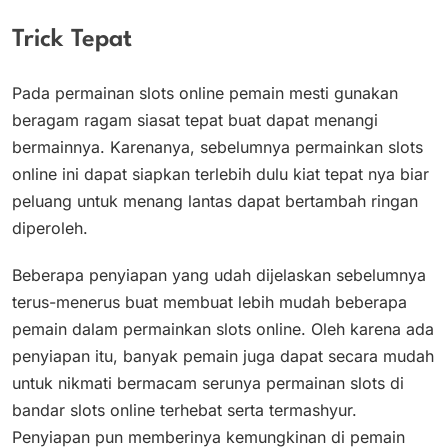
Trick Tepat
Pada permainan slots online pemain mesti gunakan
beragam ragam siasat tepat buat dapat menangi
bermainnya. Karenanya, sebelumnya permainkan slots
online ini dapat siapkan terlebih dulu kiat tepat nya biar
peluang untuk menang lantas dapat bertambah ringan
diperoleh.
Beberapa penyiapan yang udah dijelaskan sebelumnya
terus-menerus buat membuat lebih mudah beberapa
pemain dalam permainkan slots online. Oleh karena ada
penyiapan itu, banyak pemain juga dapat secara mudah
untuk nikmati bermacam serunya permainan slots di
bandar slots online terhebat serta termashyur.
Penyiapan pun memberinya kemungkinan di pemain