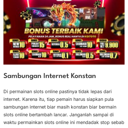
Sambungan Internet Konstan
Di permainan slots online pastinya tidak lepas dari
internet. Karena itu, tiap pemain harus siapkan pula
sambungan internet biar masih konstan biar bermain
slots online bertambah lancar. Janganlah sampai di
waktu permainkan slots online ini mendadak stop sebab