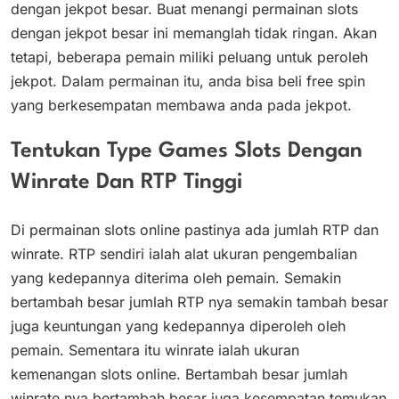
dengan jekpot besar. Buat menangi permainan slots
dengan jekpot besar ini memanglah tidak ringan. Akan
tetapi, beberapa pemain miliki peluang untuk peroleh
jekpot. Dalam permainan itu, anda bisa beli free spin
yang berkesempatan membawa anda pada jekpot.
Tentukan Type Games Slots Dengan
Winrate Dan RTP Tinggi
Di permainan slots online pastinya ada jumlah RTP dan
winrate. RTP sendiri ialah alat ukuran pengembalian
yang kedepannya diterima oleh pemain. Semakin
bertambah besar jumlah RTP nya semakin tambah besar
juga keuntungan yang kedepannya diperoleh oleh
pemain. Sementara itu winrate ialah ukuran
kemenangan slots online. Bertambah besar jumlah
winrate nya bertambah besar juga kesempatan temukan