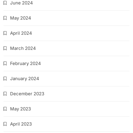
June 2024
May 2024
April 2024
March 2024
February 2024
January 2024
December 2023
May 2023
April 2023