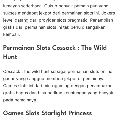
lumayan sederhana. Cukup banyak pemain pun yang
sukses mendapat jekpot dari permainan slots ini. Jokers
jewel datang dari provider slots pragmatic. Penampilan
grafis dari permainan slots ini tak perlu disangsikan
kembali.
Permainan Slots Cossack : The Wild
Hunt
Cossack : the wild hunt sebagai permainan slots online
gacor yang sanggup memberi jekpot di pemainnya.
Games slots ini dari microgaming dengan penampakan
grafis bagus dan bisa berikan keuntungan yang banyak
pada pemainnya.
Games Slots Starlight Princess