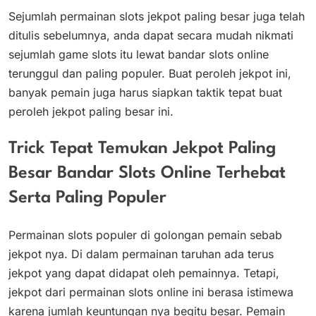
Sejumlah permainan slots jekpot paling besar juga telah
ditulis sebelumnya, anda dapat secara mudah nikmati
sejumlah game slots itu lewat bandar slots online
terunggul dan paling populer. Buat peroleh jekpot ini,
banyak pemain juga harus siapkan taktik tepat buat
peroleh jekpot paling besar ini.
Trick Tepat Temukan Jekpot Paling
Besar Bandar Slots Online Terhebat
Serta Paling Populer
Permainan slots populer di golongan pemain sebab
jekpot nya. Di dalam permainan taruhan ada terus
jekpot yang dapat didapat oleh pemainnya. Tetapi,
jekpot dari permainan slots online ini berasa istimewa
karena jumlah keuntungan nya begitu besar. Pemain