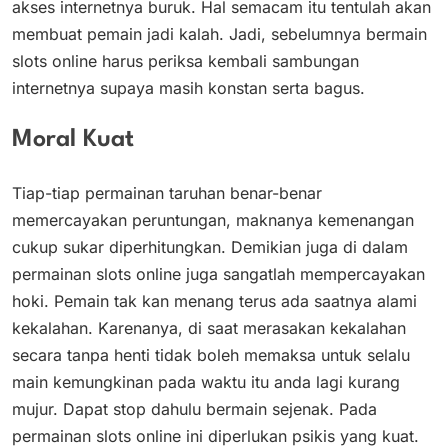
akses internetnya buruk. Hal semacam itu tentulah akan
membuat pemain jadi kalah. Jadi, sebelumnya bermain
slots online harus periksa kembali sambungan
internetnya supaya masih konstan serta bagus.
Moral Kuat
Tiap-tiap permainan taruhan benar-benar
memercayakan peruntungan, maknanya kemenangan
cukup sukar diperhitungkan. Demikian juga di dalam
permainan slots online juga sangatlah mempercayakan
hoki. Pemain tak kan menang terus ada saatnya alami
kekalahan. Karenanya, di saat merasakan kekalahan
secara tanpa henti tidak boleh memaksa untuk selalu
main kemungkinan pada waktu itu anda lagi kurang
mujur. Dapat stop dahulu bermain sejenak. Pada
permainan slots online ini diperlukan psikis yang kuat.