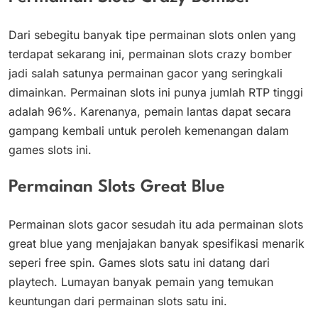
Dari sebegitu banyak tipe permainan slots onlen yang
terdapat sekarang ini, permainan slots crazy bomber
jadi salah satunya permainan gacor yang seringkali
dimainkan. Permainan slots ini punya jumlah RTP tinggi
adalah 96%. Karenanya, pemain lantas dapat secara
gampang kembali untuk peroleh kemenangan dalam
games slots ini.
Permainan Slots Great Blue
Permainan slots gacor sesudah itu ada permainan slots
great blue yang menjajakan banyak spesifikasi menarik
seperi free spin. Games slots satu ini datang dari
playtech. Lumayan banyak pemain yang temukan
keuntungan dari permainan slots satu ini.