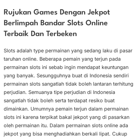
Rujukan Games Dengan Jekpot
Berlimpah Bandar Slots Online
Terbaik Dan Terbeken
Slots adalah type permainan yang sedang laku di pasar
taruhan online. Beberapa pemain yang terjun pada
permainan slots ini sebab ingin mendapat keuntungan
yang banyak. Sesungguhnya buat di Indonesia sendiri
permainan slots sangatlah tidak boleh lantaran terhitung
perjudian. Semuanya tipe perjudian di Indonesia
sangatlah tidak boleh serta terdapat resiko buat
dimainkan. Umumnya pemain terjun dalam permainan
slots ini karena terpikat bakal jekpot yang di pasarkan
oleh permainan itu. Dalam permainan slots online ada
jekpot yang bisa menghadiahkan berkali lipat. Cukup