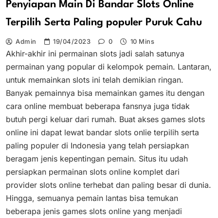
Penyiapan Main Di Bandar Slots Online
Terpilih Serta Paling populer Puruk Cahu
Admin
19/04/2023
0
10 Mins
Akhir-akhir ini permainan slots jadi salah satunya
permainan yang popular di kelompok pemain. Lantaran,
untuk memainkan slots ini telah demikian ringan.
Banyak pemainnya bisa memainkan games itu dengan
cara online membuat beberapa fansnya juga tidak
butuh pergi keluar dari rumah. Buat akses games slots
online ini dapat lewat bandar slots onlie terpilih serta
paling populer di Indonesia yang telah persiapkan
beragam jenis kepentingan pemain. Situs itu udah
persiapkan permainan slots online komplet dari
provider slots online terhebat dan paling besar di dunia.
Hingga, semuanya pemain lantas bisa temukan
beberapa jenis games slots online yang menjadi