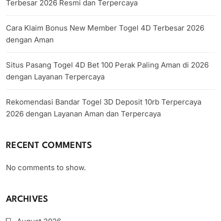
Terbesar 2026 Resmi dan Terpercaya
Cara Klaim Bonus New Member Togel 4D Terbesar 2026
dengan Aman
Situs Pasang Togel 4D Bet 100 Perak Paling Aman di 2026
dengan Layanan Terpercaya
Rekomendasi Bandar Togel 3D Deposit 10rb Terpercaya
2026 dengan Layanan Aman dan Terpercaya
RECENT COMMENTS
No comments to show.
ARCHIVES