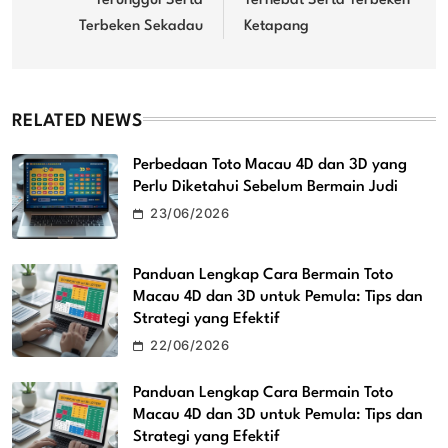
Terunggul Serta
Terhebat Serta Terbeken
Terbeken Sekadau
Ketapang
RELATED NEWS
Perbedaan Toto Macau 4D dan 3D yang
Perlu Diketahui Sebelum Bermain Judi
23/06/2026
Panduan Lengkap Cara Bermain Toto
Macau 4D dan 3D untuk Pemula: Tips dan
Strategi yang Efektif
22/06/2026
Panduan Lengkap Cara Bermain Toto
Macau 4D dan 3D untuk Pemula: Tips dan
Strategi yang Efektif