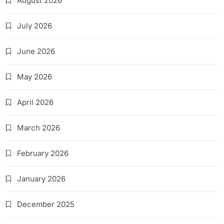
August 2026
July 2026
June 2026
May 2026
April 2026
March 2026
February 2026
January 2026
December 2025