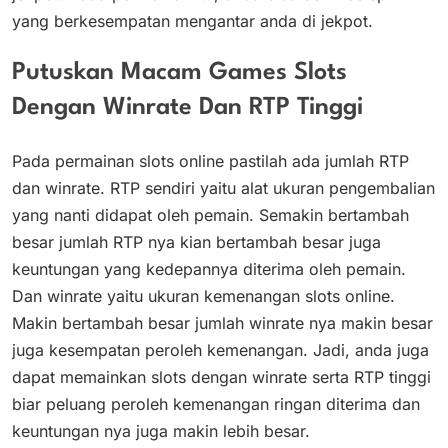
yang berkesempatan mengantar anda di jekpot.
Putuskan Macam Games Slots
Dengan Winrate Dan RTP Tinggi
Pada permainan slots online pastilah ada jumlah RTP
dan winrate. RTP sendiri yaitu alat ukuran pengembalian
yang nanti didapat oleh pemain. Semakin bertambah
besar jumlah RTP nya kian bertambah besar juga
keuntungan yang kedepannya diterima oleh pemain.
Dan winrate yaitu ukuran kemenangan slots online.
Makin bertambah besar jumlah winrate nya makin besar
juga kesempatan peroleh kemenangan. Jadi, anda juga
dapat memainkan slots dengan winrate serta RTP tinggi
biar peluang peroleh kemenangan ringan diterima dan
keuntungan nya juga makin lebih besar.