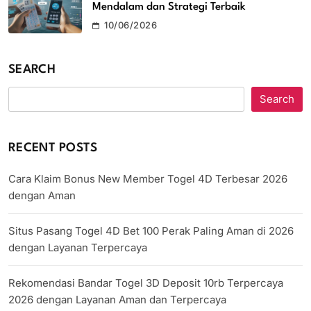
Mendalam dan Strategi Terbaik
10/06/2026
SEARCH
Search
RECENT POSTS
Cara Klaim Bonus New Member Togel 4D Terbesar 2026
dengan Aman
Situs Pasang Togel 4D Bet 100 Perak Paling Aman di 2026
dengan Layanan Terpercaya
Rekomendasi Bandar Togel 3D Deposit 10rb Terpercaya
2026 dengan Layanan Aman dan Terpercaya