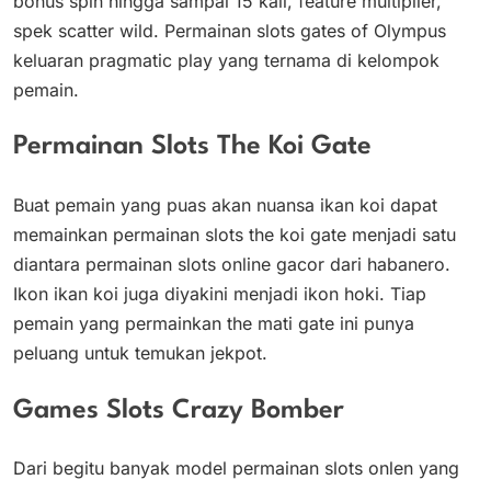
bonus spin hingga sampai 15 kali, feature multiplier,
spek scatter wild. Permainan slots gates of Olympus
keluaran pragmatic play yang ternama di kelompok
pemain.
Permainan Slots The Koi Gate
Buat pemain yang puas akan nuansa ikan koi dapat
memainkan permainan slots the koi gate menjadi satu
diantara permainan slots online gacor dari habanero.
Ikon ikan koi juga diyakini menjadi ikon hoki. Tiap
pemain yang permainkan the mati gate ini punya
peluang untuk temukan jekpot.
Games Slots Crazy Bomber
Dari begitu banyak model permainan slots onlen yang