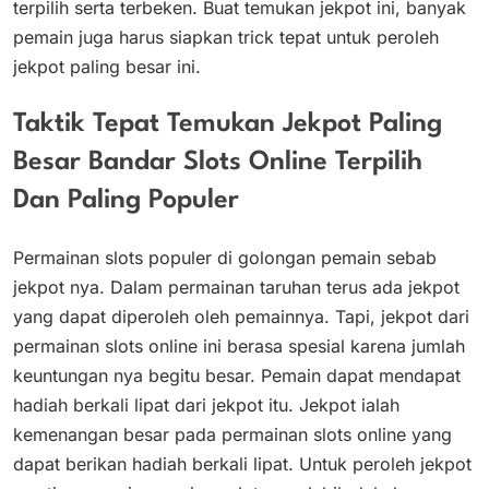
terpilih serta terbeken. Buat temukan jekpot ini, banyak
pemain juga harus siapkan trick tepat untuk peroleh
jekpot paling besar ini.
Taktik Tepat Temukan Jekpot Paling
Besar Bandar Slots Online Terpilih
Dan Paling Populer
Permainan slots populer di golongan pemain sebab
jekpot nya. Dalam permainan taruhan terus ada jekpot
yang dapat diperoleh oleh pemainnya. Tapi, jekpot dari
permainan slots online ini berasa spesial karena jumlah
keuntungan nya begitu besar. Pemain dapat mendapat
hadiah berkali lipat dari jekpot itu. Jekpot ialah
kemenangan besar pada permainan slots online yang
dapat berikan hadiah berkali lipat. Untuk peroleh jekpot