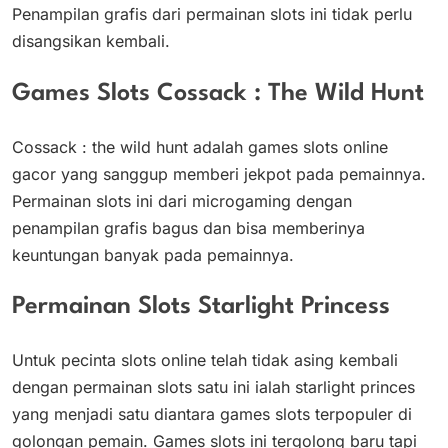
Penampilan grafis dari permainan slots ini tidak perlu
disangsikan kembali.
Games Slots Cossack : The Wild Hunt
Cossack : the wild hunt adalah games slots online
gacor yang sanggup memberi jekpot pada pemainnya.
Permainan slots ini dari microgaming dengan
penampilan grafis bagus dan bisa memberinya
keuntungan banyak pada pemainnya.
Permainan Slots Starlight Princess
Untuk pecinta slots online telah tidak asing kembali
dengan permainan slots satu ini ialah starlight princes
yang menjadi satu diantara games slots terpopuler di
golongan pemain. Games slots ini tergolong baru tapi