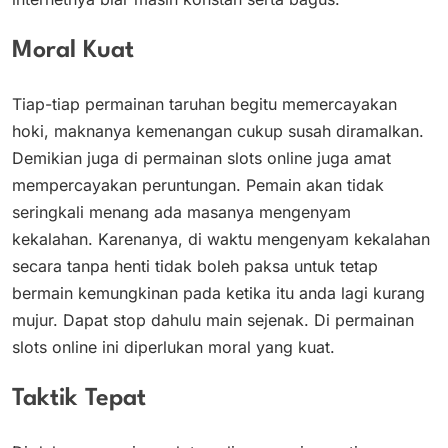
Moral Kuat
Tiap-tiap permainan taruhan begitu memercayakan
hoki, maknanya kemenangan cukup susah diramalkan.
Demikian juga di permainan slots online juga amat
mempercayakan peruntungan. Pemain akan tidak
seringkali menang ada masanya mengenyam
kekalahan. Karenanya, di waktu mengenyam kekalahan
secara tanpa henti tidak boleh paksa untuk tetap
bermain kemungkinan pada ketika itu anda lagi kurang
mujur. Dapat stop dahulu main sejenak. Di permainan
slots online ini diperlukan moral yang kuat.
Taktik Tepat