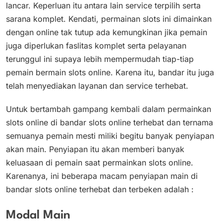
lancar. Keperluan itu antara lain service terpilih serta
sarana komplet. Kendati, permainan slots ini dimainkan
dengan online tak tutup ada kemungkinan jika pemain
juga diperlukan faslitas komplet serta pelayanan
terunggul ini supaya lebih mempermudah tiap-tiap
pemain bermain slots online. Karena itu, bandar itu juga
telah menyediakan layanan dan service terhebat.
Untuk bertambah gampang kembali dalam permainkan
slots online di bandar slots online terhebat dan ternama
semuanya pemain mesti miliki begitu banyak penyiapan
akan main. Penyiapan itu akan memberi banyak
keluasaan di pemain saat permainkan slots online.
Karenanya, ini beberapa macam penyiapan main di
bandar slots online terhebat dan terbeken adalah :
Modal Main