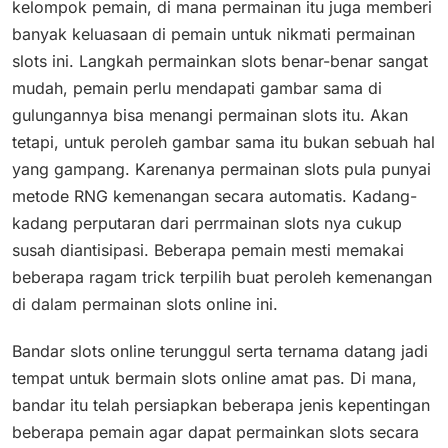
kelompok pemain, di mana permainan itu juga memberi
banyak keluasaan di pemain untuk nikmati permainan
slots ini. Langkah permainkan slots benar-benar sangat
mudah, pemain perlu mendapati gambar sama di
gulungannya bisa menangi permainan slots itu. Akan
tetapi, untuk peroleh gambar sama itu bukan sebuah hal
yang gampang. Karenanya permainan slots pula punyai
metode RNG kemenangan secara automatis. Kadang-
kadang perputaran dari perrmainan slots nya cukup
susah diantisipasi. Beberapa pemain mesti memakai
beberapa ragam trick terpilih buat peroleh kemenangan
di dalam permainan slots online ini.
Bandar slots online terunggul serta ternama datang jadi
tempat untuk bermain slots online amat pas. Di mana,
bandar itu telah persiapkan beberapa jenis kepentingan
beberapa pemain agar dapat permainkan slots secara