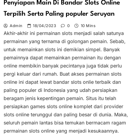
Penyiapan Main Di Bandar Slots Online
Terpilih Serta Paling populer Seruyan
Admin
18/04/2023
0
10 Mins
Akhir-akhir ini permainan slots menjadi salah satunya
permainan yang ternama di golongan pemain. Sebab,
untuk memainkan slots ini demikian simpel. Banyak
pemainnya dapat memainkan permainan itu dengan
online membikin banyak pecintanya juga tidak perlu
pergi keluar dari rumah. Buat akses permainan slots
online ini dapat lewat bandar slots onlie terbaik dan
paling populer di Indonesia yang udah persiapkan
beragam jenis kepentingan pemain. Situs itu telah
persiapkan games slots online komplet dari provider
slots online terunggul dan paling besar di dunia. Maka,
seluruh pemain lantas bisa temukan bermacam ragam
permainan slots online yang menjadi kesukaannya.