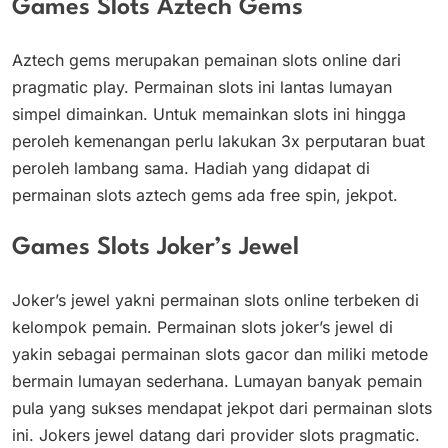
Games Slots Aztech Gems
Aztech gems merupakan pemainan slots online dari
pragmatic play. Permainan slots ini lantas lumayan
simpel dimainkan. Untuk memainkan slots ini hingga
peroleh kemenangan perlu lakukan 3x perputaran buat
peroleh lambang sama. Hadiah yang didapat di
permainan slots aztech gems ada free spin, jekpot.
Games Slots Joker’s Jewel
Joker’s jewel yakni permainan slots online terbeken di
kelompok pemain. Permainan slots joker’s jewel di
yakin sebagai permainan slots gacor dan miliki metode
bermain lumayan sederhana. Lumayan banyak pemain
pula yang sukses mendapat jekpot dari permainan slots
ini. Jokers jewel datang dari provider slots pragmatic.