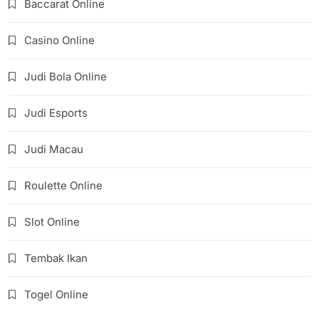
Baccarat Online
Casino Online
Judi Bola Online
Judi Esports
Judi Macau
Roulette Online
Slot Online
Tembak Ikan
Togel Online