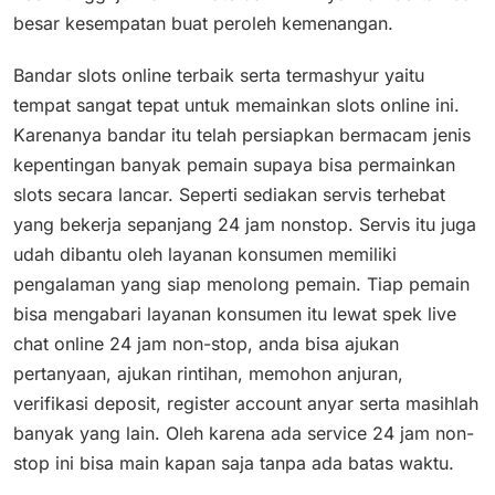
besar kesempatan buat peroleh kemenangan.
Bandar slots online terbaik serta termashyur yaitu
tempat sangat tepat untuk memainkan slots online ini.
Karenanya bandar itu telah persiapkan bermacam jenis
kepentingan banyak pemain supaya bisa permainkan
slots secara lancar. Seperti sediakan servis terhebat
yang bekerja sepanjang 24 jam nonstop. Servis itu juga
udah dibantu oleh layanan konsumen memiliki
pengalaman yang siap menolong pemain. Tiap pemain
bisa mengabari layanan konsumen itu lewat spek live
chat online 24 jam non-stop, anda bisa ajukan
pertanyaan, ajukan rintihan, memohon anjuran,
verifikasi deposit, register account anyar serta masihlah
banyak yang lain. Oleh karena ada service 24 jam non-
stop ini bisa main kapan saja tanpa ada batas waktu.