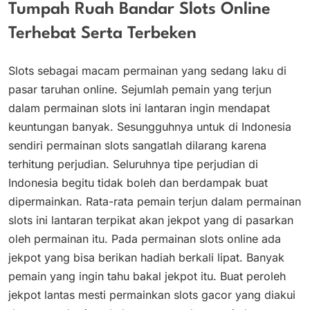
Tumpah Ruah Bandar Slots Online
Terhebat Serta Terbeken
Slots sebagai macam permainan yang sedang laku di
pasar taruhan online. Sejumlah pemain yang terjun
dalam permainan slots ini lantaran ingin mendapat
keuntungan banyak. Sesungguhnya untuk di Indonesia
sendiri permainan slots sangatlah dilarang karena
terhitung perjudian. Seluruhnya tipe perjudian di
Indonesia begitu tidak boleh dan berdampak buat
dipermainkan. Rata-rata pemain terjun dalam permainan
slots ini lantaran terpikat akan jekpot yang di pasarkan
oleh permainan itu. Pada permainan slots online ada
jekpot yang bisa berikan hadiah berkali lipat. Banyak
pemain yang ingin tahu bakal jekpot itu. Buat peroleh
jekpot lantas mesti permainkan slots gacor yang diakui