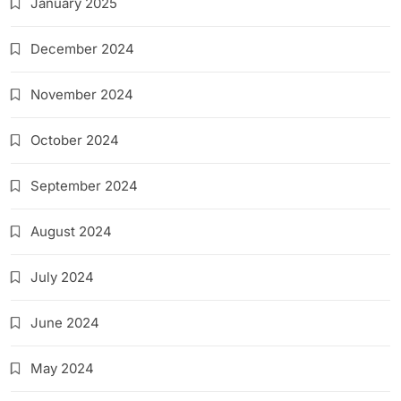
January 2025
December 2024
November 2024
October 2024
September 2024
August 2024
July 2024
June 2024
May 2024