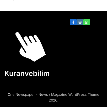
Kuranvebilim
One Newspaper - News / Magazine WordPress Theme
2026.