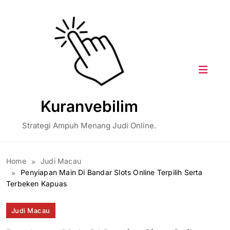
Skip
to
content
Kuranvebilim
Strategi Ampuh Menang Judi Online.
Home
Judi Macau
Penyiapan Main Di Bandar Slots Online Terpilih Serta
Terbeken Kapuas
Judi Macau