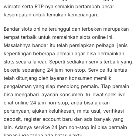
winrate serta RTP nya semakin bertambah besar
kesempatan untuk temukan kemenangan.
Bandar slots online terunggul dan terbeken merupakan
tempat terbaik untuk memainkan slots online ini.
Masalahnya bandar itu telah persiapkan pelbagai jenis
kepentingan beberapa pemain agar bisa permainkan
slots secara lancar. Seperti sediakan servis terbaik yang
bekerja sepanjang 24 jam non-stop. Service itu lantas
telah ditunjang oleh layanan konsumen memiliki
pengalaman yang siap menolong pemain. Tiap pemain
bisa mengabari layanan konsumen itu lewat spek live
chat online 24 jam non-stop, anda bisa ajukan
pertanyaan, ajukan keluhkesah, minta usul, verifikasi
deposit, register account baru dan ada banyak yang
lain. Adanya service 24 jam non-stop ini bisa bermain
kapan juga tanpa ada batas waktu.