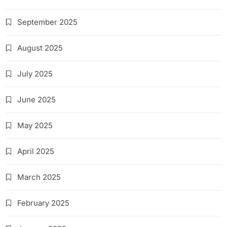
September 2025
August 2025
July 2025
June 2025
May 2025
April 2025
March 2025
February 2025