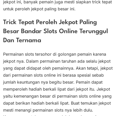
jekpot ini, banyak pemain juga mesti siapkan trick tepat
untuk peroleh jekpot paling besar ini.
Trick Tepat Peroleh Jekpot Paling
Besar Bandar Slots Online Terunggul
Dan Ternama
Permainan slots tersohor di golongan pemain karena
jekpot nya. Dalam permainan taruhan ada selalu jekpot
yang dapat didapat oleh pemainnya. Akan tetapi, jekpot
dari permainan slots online ini berasa spesial sebab
jumlah keuntungan nya begitu besar. Pemain dapat
memperoleh hadiah berkali lipat dari jekpot itu. Jekpot
yaitu kemenangan besar di permainan slots online yang
dapat berikan hadiah berkali lipat. Buat temukan jekpot
mesti menangi permainan slots nya lebih dulu.