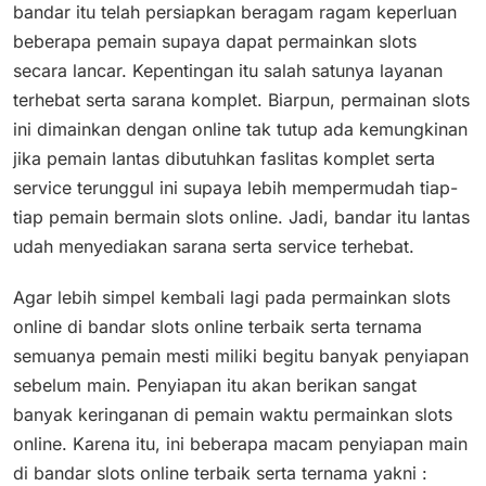
bandar itu telah persiapkan beragam ragam keperluan
beberapa pemain supaya dapat permainkan slots
secara lancar. Kepentingan itu salah satunya layanan
terhebat serta sarana komplet. Biarpun, permainan slots
ini dimainkan dengan online tak tutup ada kemungkinan
jika pemain lantas dibutuhkan faslitas komplet serta
service terunggul ini supaya lebih mempermudah tiap-
tiap pemain bermain slots online. Jadi, bandar itu lantas
udah menyediakan sarana serta service terhebat.
Agar lebih simpel kembali lagi pada permainkan slots
online di bandar slots online terbaik serta ternama
semuanya pemain mesti miliki begitu banyak penyiapan
sebelum main. Penyiapan itu akan berikan sangat
banyak keringanan di pemain waktu permainkan slots
online. Karena itu, ini beberapa macam penyiapan main
di bandar slots online terbaik serta ternama yakni :