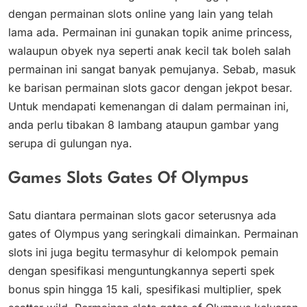
dengan permainan slots online yang lain yang telah
lama ada. Permainan ini gunakan topik anime princess,
walaupun obyek nya seperti anak kecil tak boleh salah
permainan ini sangat banyak pemujanya. Sebab, masuk
ke barisan permainan slots gacor dengan jekpot besar.
Untuk mendapati kemenangan di dalam permainan ini,
anda perlu tibakan 8 lambang ataupun gambar yang
serupa di gulungan nya.
Games Slots Gates Of Olympus
Satu diantara permainan slots gacor seterusnya ada
gates of Olympus yang seringkali dimainkan. Permainan
slots ini juga begitu termasyhur di kelompok pemain
dengan spesifikasi menguntungkannya seperti spek
bonus spin hingga 15 kali, spesifikasi multiplier, spek