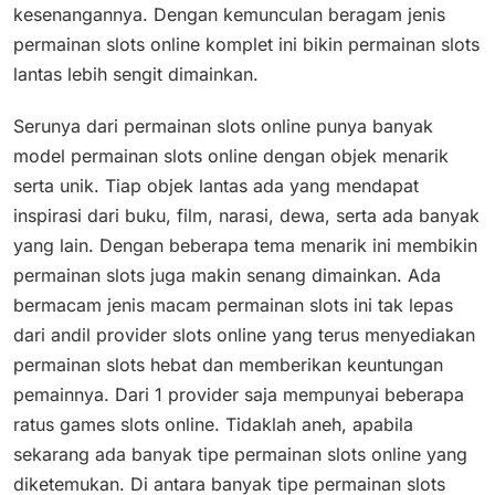
kesenangannya. Dengan kemunculan beragam jenis
permainan slots online komplet ini bikin permainan slots
lantas lebih sengit dimainkan.
Serunya dari permainan slots online punya banyak
model permainan slots online dengan objek menarik
serta unik. Tiap objek lantas ada yang mendapat
inspirasi dari buku, film, narasi, dewa, serta ada banyak
yang lain. Dengan beberapa tema menarik ini membikin
permainan slots juga makin senang dimainkan. Ada
bermacam jenis macam permainan slots ini tak lepas
dari andil provider slots online yang terus menyediakan
permainan slots hebat dan memberikan keuntungan
pemainnya. Dari 1 provider saja mempunyai beberapa
ratus games slots online. Tidaklah aneh, apabila
sekarang ada banyak tipe permainan slots online yang
diketemukan. Di antara banyak tipe permainan slots