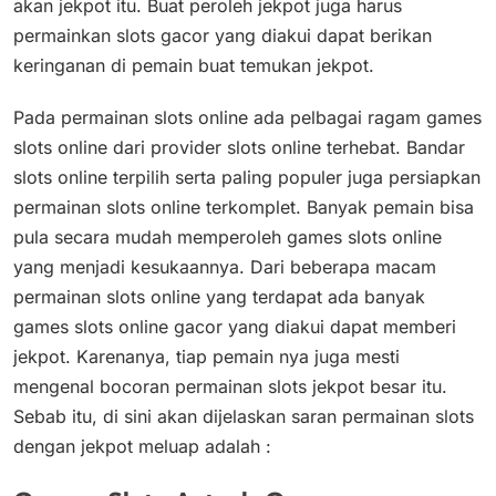
akan jekpot itu. Buat peroleh jekpot juga harus
permainkan slots gacor yang diakui dapat berikan
keringanan di pemain buat temukan jekpot.
Pada permainan slots online ada pelbagai ragam games
slots online dari provider slots online terhebat. Bandar
slots online terpilih serta paling populer juga persiapkan
permainan slots online terkomplet. Banyak pemain bisa
pula secara mudah memperoleh games slots online
yang menjadi kesukaannya. Dari beberapa macam
permainan slots online yang terdapat ada banyak
games slots online gacor yang diakui dapat memberi
jekpot. Karenanya, tiap pemain nya juga mesti
mengenal bocoran permainan slots jekpot besar itu.
Sebab itu, di sini akan dijelaskan saran permainan slots
dengan jekpot meluap adalah :