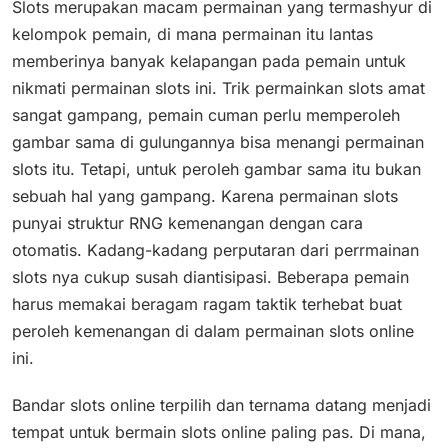
Slots merupakan macam permainan yang termashyur di
kelompok pemain, di mana permainan itu lantas
memberinya banyak kelapangan pada pemain untuk
nikmati permainan slots ini. Trik permainkan slots amat
sangat gampang, pemain cuman perlu memperoleh
gambar sama di gulungannya bisa menangi permainan
slots itu. Tetapi, untuk peroleh gambar sama itu bukan
sebuah hal yang gampang. Karena permainan slots
punyai struktur RNG kemenangan dengan cara
otomatis. Kadang-kadang perputaran dari perrmainan
slots nya cukup susah diantisipasi. Beberapa pemain
harus memakai beragam ragam taktik terhebat buat
peroleh kemenangan di dalam permainan slots online
ini.
Bandar slots online terpilih dan ternama datang menjadi
tempat untuk bermain slots online paling pas. Di mana,