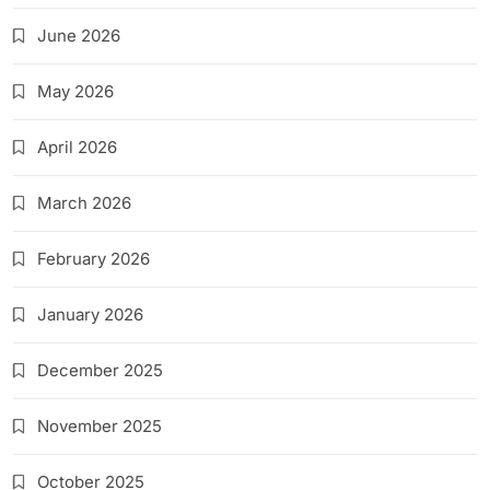
June 2026
May 2026
April 2026
March 2026
February 2026
January 2026
December 2025
November 2025
October 2025