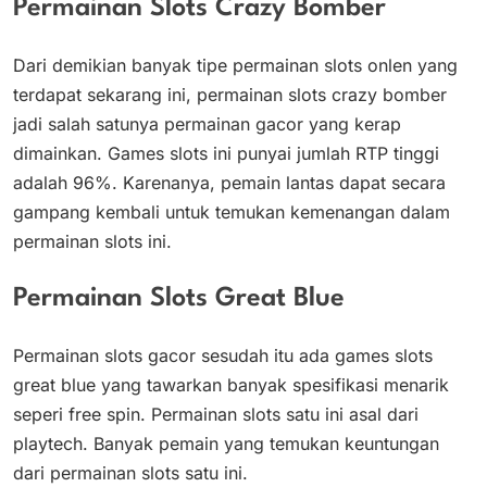
Permainan Slots Crazy Bomber
Dari demikian banyak tipe permainan slots onlen yang
terdapat sekarang ini, permainan slots crazy bomber
jadi salah satunya permainan gacor yang kerap
dimainkan. Games slots ini punyai jumlah RTP tinggi
adalah 96%. Karenanya, pemain lantas dapat secara
gampang kembali untuk temukan kemenangan dalam
permainan slots ini.
Permainan Slots Great Blue
Permainan slots gacor sesudah itu ada games slots
great blue yang tawarkan banyak spesifikasi menarik
seperi free spin. Permainan slots satu ini asal dari
playtech. Banyak pemain yang temukan keuntungan
dari permainan slots satu ini.