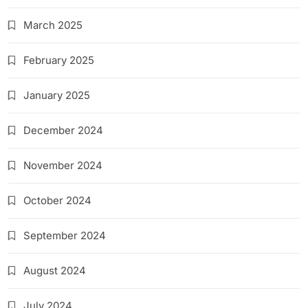
March 2025
February 2025
January 2025
December 2024
November 2024
October 2024
September 2024
August 2024
July 2024