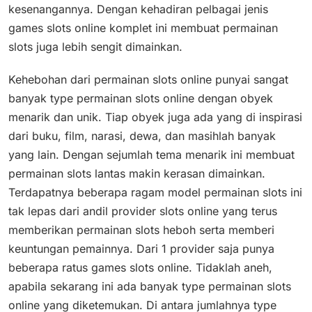
kesenangannya. Dengan kehadiran pelbagai jenis
games slots online komplet ini membuat permainan
slots juga lebih sengit dimainkan.
Kehebohan dari permainan slots online punyai sangat
banyak type permainan slots online dengan obyek
menarik dan unik. Tiap obyek juga ada yang di inspirasi
dari buku, film, narasi, dewa, dan masihlah banyak
yang lain. Dengan sejumlah tema menarik ini membuat
permainan slots lantas makin kerasan dimainkan.
Terdapatnya beberapa ragam model permainan slots ini
tak lepas dari andil provider slots online yang terus
memberikan permainan slots heboh serta memberi
keuntungan pemainnya. Dari 1 provider saja punya
beberapa ratus games slots online. Tidaklah aneh,
apabila sekarang ini ada banyak type permainan slots
online yang diketemukan. Di antara jumlahnya type