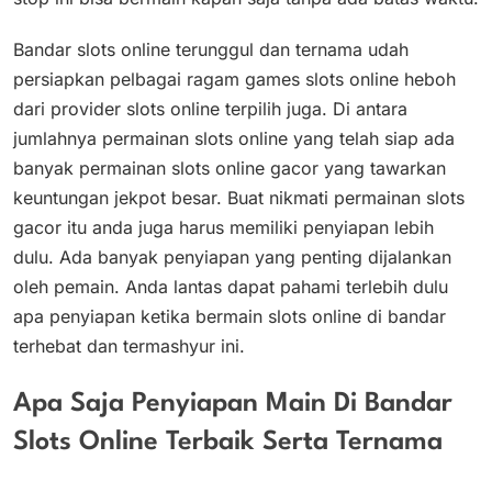
Bandar slots online terunggul dan ternama udah
persiapkan pelbagai ragam games slots online heboh
dari provider slots online terpilih juga. Di antara
jumlahnya permainan slots online yang telah siap ada
banyak permainan slots online gacor yang tawarkan
keuntungan jekpot besar. Buat nikmati permainan slots
gacor itu anda juga harus memiliki penyiapan lebih
dulu. Ada banyak penyiapan yang penting dijalankan
oleh pemain. Anda lantas dapat pahami terlebih dulu
apa penyiapan ketika bermain slots online di bandar
terhebat dan termashyur ini.
Apa Saja Penyiapan Main Di Bandar
Slots Online Terbaik Serta Ternama