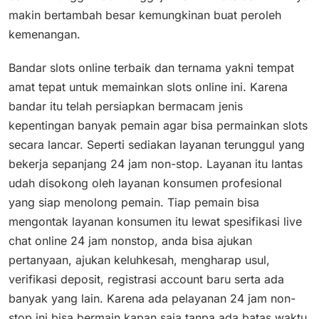
makin bertambah besar kemungkinan buat peroleh
kemenangan.
Bandar slots online terbaik dan ternama yakni tempat
amat tepat untuk memainkan slots online ini. Karena
bandar itu telah persiapkan bermacam jenis
kepentingan banyak pemain agar bisa permainkan slots
secara lancar. Seperti sediakan layanan terunggul yang
bekerja sepanjang 24 jam non-stop. Layanan itu lantas
udah disokong oleh layanan konsumen profesional
yang siap menolong pemain. Tiap pemain bisa
mengontak layanan konsumen itu lewat spesifikasi live
chat online 24 jam nonstop, anda bisa ajukan
pertanyaan, ajukan keluhkesah, mengharap usul,
verifikasi deposit, registrasi account baru serta ada
banyak yang lain. Karena ada pelayanan 24 jam non-
stop ini bisa bermain kapan saja tanpa ada batas waktu.