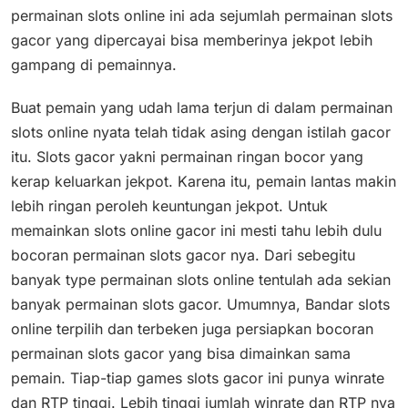
permainan slots online ini ada sejumlah permainan slots
gacor yang dipercayai bisa memberinya jekpot lebih
gampang di pemainnya.
Buat pemain yang udah lama terjun di dalam permainan
slots online nyata telah tidak asing dengan istilah gacor
itu. Slots gacor yakni permainan ringan bocor yang
kerap keluarkan jekpot. Karena itu, pemain lantas makin
lebih ringan peroleh keuntungan jekpot. Untuk
memainkan slots online gacor ini mesti tahu lebih dulu
bocoran permainan slots gacor nya. Dari sebegitu
banyak type permainan slots online tentulah ada sekian
banyak permainan slots gacor. Umumnya, Bandar slots
online terpilih dan terbeken juga persiapkan bocoran
permainan slots gacor yang bisa dimainkan sama
pemain. Tiap-tiap games slots gacor ini punya winrate
dan RTP tinggi. Lebih tinggi jumlah winrate dan RTP nya