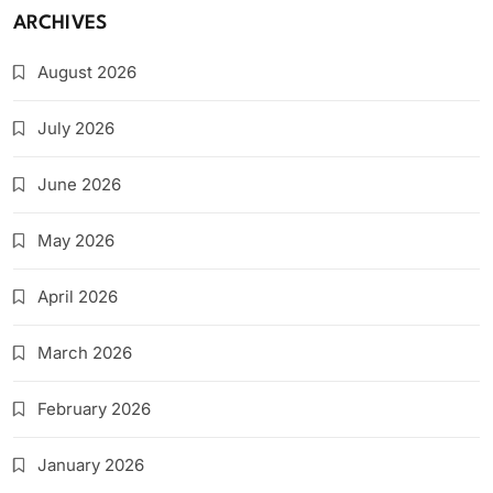
ARCHIVES
August 2026
July 2026
June 2026
May 2026
April 2026
March 2026
February 2026
January 2026