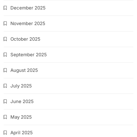
December 2025
November 2025
October 2025
September 2025
August 2025
July 2025
June 2025
May 2025
April 2025