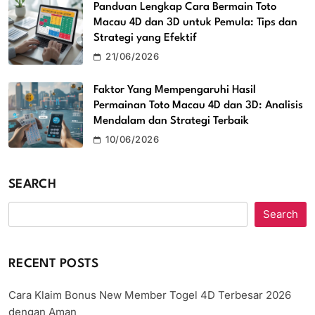
Panduan Lengkap Cara Bermain Toto
Macau 4D dan 3D untuk Pemula: Tips dan
Strategi yang Efektif
21/06/2026
Faktor Yang Mempengaruhi Hasil
Permainan Toto Macau 4D dan 3D: Analisis
Mendalam dan Strategi Terbaik
10/06/2026
SEARCH
Search
RECENT POSTS
Cara Klaim Bonus New Member Togel 4D Terbesar 2026
dengan Aman