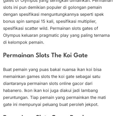
gates of Olympus yang seringkali dimainkan. Permainan
slots ini pun demikian populer di golongan pemain
dengan spesifikasi menguntungkannya seperti spek
bonus spin sampai 15 kali, spesifikasi multiplier,
spesifikasi scatter wild. Permainan slots gates of
Olympus keluaran pragmatic play yang paling ternama
di kelompok pemain.
Permainan Slots The Koi Gate
Buat pemain yang puas bakal nuansa ikan koi bisa
memainkan games slots the koi gate sebagai satu
diantaranya permainan slots online gacor dari
habanero. Ikon ikan koi juga diakui jadi lambang
peruntungan. Tiap pemain yang permainkan the mati
gate ini mempunyai peluang buat peroleh jekpot.