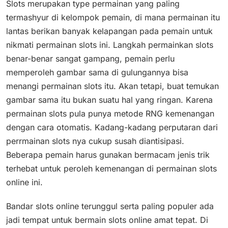
Slots merupakan type permainan yang paling
termashyur di kelompok pemain, di mana permainan itu
lantas berikan banyak kelapangan pada pemain untuk
nikmati permainan slots ini. Langkah permainkan slots
benar-benar sangat gampang, pemain perlu
memperoleh gambar sama di gulungannya bisa
menangi permainan slots itu. Akan tetapi, buat temukan
gambar sama itu bukan suatu hal yang ringan. Karena
permainan slots pula punya metode RNG kemenangan
dengan cara otomatis. Kadang-kadang perputaran dari
perrmainan slots nya cukup susah diantisipasi.
Beberapa pemain harus gunakan bermacam jenis trik
terhebat untuk peroleh kemenangan di permainan slots
online ini.
Bandar slots online terunggul serta paling populer ada
jadi tempat untuk bermain slots online amat tepat. Di