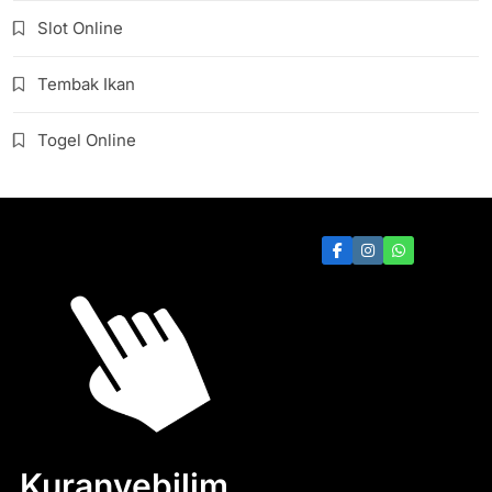
Slot Online
Tembak Ikan
Togel Online
Kuranvebilim