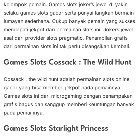
kelompok pemain. Games slots joker’s jewel di yakin
selaku games slots gacor serta punyai langkah bermain
lumayan sederhana. Cukup banyak pemain yang sukses
mendapati jekpot dari permainan slots ini. Jokers jewel
asal dari provider slots pragmatic. Penampilan grafis
dari permainan slots ini tak perlu disangsikan kembali.
Games Slots Cossack : The Wild Hunt
Cossack : the wild hunt adalah permainan slots online
gacor yang bisa memberi jekpot pada pemainnya.
Games slots ini dari microgaming dengan penampakan
grafis bagus dan sanggup memberi keuntungan banyak
pada pemainnya.
Games Slots Starlight Princess