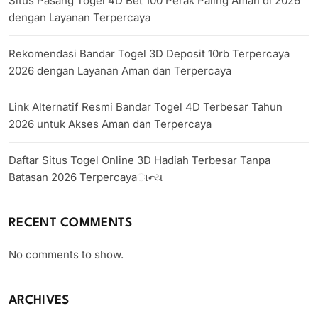
Situs Pasang Togel 4D Bet 100 Perak Paling Aman di 2026
dengan Layanan Terpercaya
Rekomendasi Bandar Togel 3D Deposit 10rb Terpercaya
2026 dengan Layanan Aman dan Terpercaya
Link Alternatif Resmi Bandar Togel 4D Terbesar Tahun
2026 untuk Akses Aman dan Terpercaya
Daftar Situs Togel Online 3D Hadiah Terbesar Tanpa
Batasan 2026 Terpercayaાન્ય
RECENT COMMENTS
No comments to show.
ARCHIVES