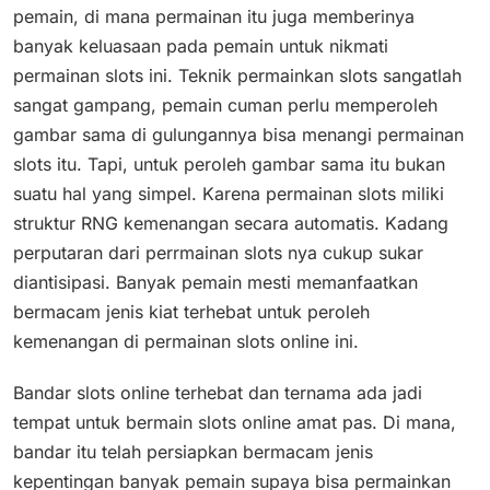
pemain, di mana permainan itu juga memberinya
banyak keluasaan pada pemain untuk nikmati
permainan slots ini. Teknik permainkan slots sangatlah
sangat gampang, pemain cuman perlu memperoleh
gambar sama di gulungannya bisa menangi permainan
slots itu. Tapi, untuk peroleh gambar sama itu bukan
suatu hal yang simpel. Karena permainan slots miliki
struktur RNG kemenangan secara automatis. Kadang
perputaran dari perrmainan slots nya cukup sukar
diantisipasi. Banyak pemain mesti memanfaatkan
bermacam jenis kiat terhebat untuk peroleh
kemenangan di permainan slots online ini.
Bandar slots online terhebat dan ternama ada jadi
tempat untuk bermain slots online amat pas. Di mana,
bandar itu telah persiapkan bermacam jenis
kepentingan banyak pemain supaya bisa permainkan