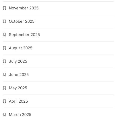
November 2025
October 2025
September 2025
August 2025
July 2025
June 2025
May 2025
April 2025
March 2025