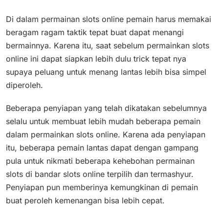
Di dalam permainan slots online pemain harus memakai
beragam ragam taktik tepat buat dapat menangi
bermainnya. Karena itu, saat sebelum permainkan slots
online ini dapat siapkan lebih dulu trick tepat nya
supaya peluang untuk menang lantas lebih bisa simpel
diperoleh.
Beberapa penyiapan yang telah dikatakan sebelumnya
selalu untuk membuat lebih mudah beberapa pemain
dalam permainkan slots online. Karena ada penyiapan
itu, beberapa pemain lantas dapat dengan gampang
pula untuk nikmati beberapa kehebohan permainan
slots di bandar slots online terpilih dan termashyur.
Penyiapan pun memberinya kemungkinan di pemain
buat peroleh kemenangan bisa lebih cepat.