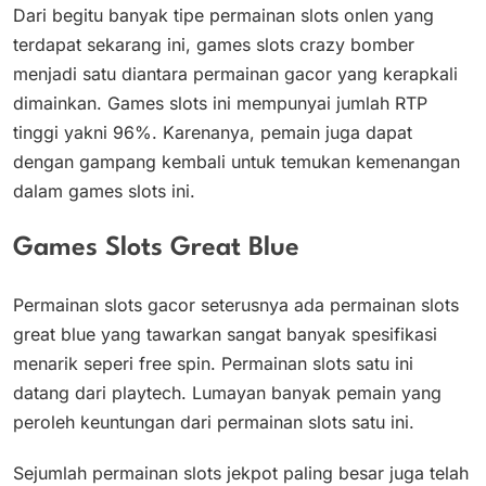
Dari begitu banyak tipe permainan slots onlen yang
terdapat sekarang ini, games slots crazy bomber
menjadi satu diantara permainan gacor yang kerapkali
dimainkan. Games slots ini mempunyai jumlah RTP
tinggi yakni 96%. Karenanya, pemain juga dapat
dengan gampang kembali untuk temukan kemenangan
dalam games slots ini.
Games Slots Great Blue
Permainan slots gacor seterusnya ada permainan slots
great blue yang tawarkan sangat banyak spesifikasi
menarik seperi free spin. Permainan slots satu ini
datang dari playtech. Lumayan banyak pemain yang
peroleh keuntungan dari permainan slots satu ini.
Sejumlah permainan slots jekpot paling besar juga telah