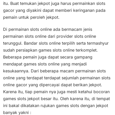
itu. Buat temukan jekpot juga harus permainkan slots
gacor yang diyakini dapat memberi keringanan pada
pemain untuk peroleh jekpot.
Di permainan slots online ada bermacam jenis
permainan slots online dari provider slots online
terunggul. Bandar slots online terpilih serta termashyur
sudah persiapkan games slots online terkomplet.
Beberapa pemain juga dapat secara gampang
mendapat games slots online yang menjadi
kesukaannya. Dari beberapa macam permainan slots
online yang terdapat terdapat sejumlah permainan slots
online gacor yang dipercayai dapat berikan jekpot.
Karena itu, tiap pemain nya juga mesti ketahui bocoran
games slots jekpot besar itu. Oleh karena itu, di tempat
ini bakal dikatakan rujukan games slots dengan jekpot
banyak yakni :