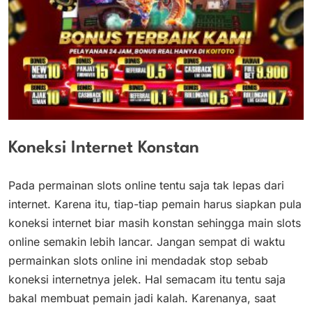
Koneksi Internet Konstan
Pada permainan slots online tentu saja tak lepas dari
internet. Karena itu, tiap-tiap pemain harus siapkan pula
koneksi internet biar masih konstan sehingga main slots
online semakin lebih lancar. Jangan sempat di waktu
permainkan slots online ini mendadak stop sebab
koneksi internetnya jelek. Hal semacam itu tentu saja
bakal membuat pemain jadi kalah. Karenanya, saat