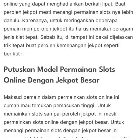
online yang dapat menghadiahkan berkali lipat. Buat
peroleh jekpot mesti menangi permainan slots nya lebih
dahulu. Karenanya, untuk meringankan beberapa
pemain memperoleh jekpot itu harus memakai beragam
jenis kiat tepat. Sebab itu, di tempat ini bakal dijelaskan
trik tepat buat peroleh kemenangan jekpot seperti
berikut :
Putuskan Model Permainan Slots
Online Dengan Jekpot Besar
Maksud pemain dalam permainkan slots online ini
cuman mau temukan pemasukan tinggi. Untuk
memainkan slots sampai peroleh jekpot ini mesti
permainkan slots online dengan jekpot besar. Untuk
menangi permainan slots dengan jekpot besar ini