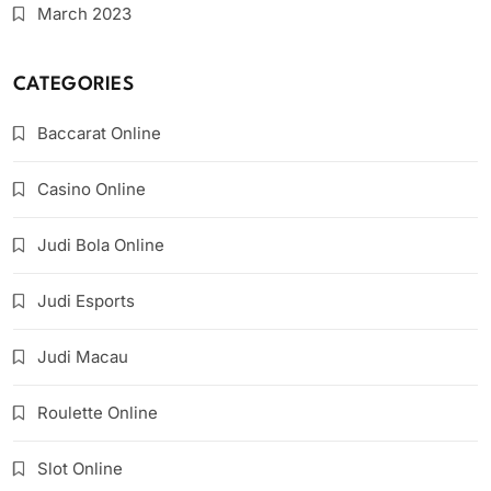
March 2023
CATEGORIES
Baccarat Online
Casino Online
Judi Bola Online
Judi Esports
Judi Macau
Roulette Online
Slot Online