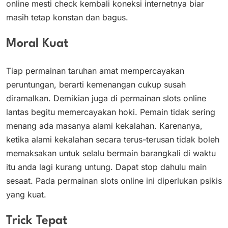
online mesti check kembali koneksi internetnya biar
masih tetap konstan dan bagus.
Moral Kuat
Tiap permainan taruhan amat mempercayakan
peruntungan, berarti kemenangan cukup susah
diramalkan. Demikian juga di permainan slots online
lantas begitu memercayakan hoki. Pemain tidak sering
menang ada masanya alami kekalahan. Karenanya,
ketika alami kekalahan secara terus-terusan tidak boleh
memaksakan untuk selalu bermain barangkali di waktu
itu anda lagi kurang untung. Dapat stop dahulu main
sesaat. Pada permainan slots online ini diperlukan psikis
yang kuat.
Trick Tepat