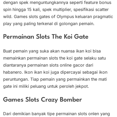
dengan spek menguntungkannya seperti feature bonus
spin hingga 15 kali, spek multiplier, spesifikasi scatter
wild. Games slots gates of Olympus keluaran pragmatic
play yang paling terkenal di golongan pemain.
Permainan Slots The Koi Gate
Buat pemain yang suka akan nuansa ikan koi bisa
memainkan permainan slots the koi gate selaku satu
diantaranya permainan slots online gacor dari
habanero. Ikon ikan koi juga dipercayai sebagai ikon
peruntungan. Tiap pemain yang permainkan the mati
gate ini miliki peluang untuk peroleh jekpot.
Games Slots Crazy Bomber
Dari demikian banyak tipe permainan slots onlen yang