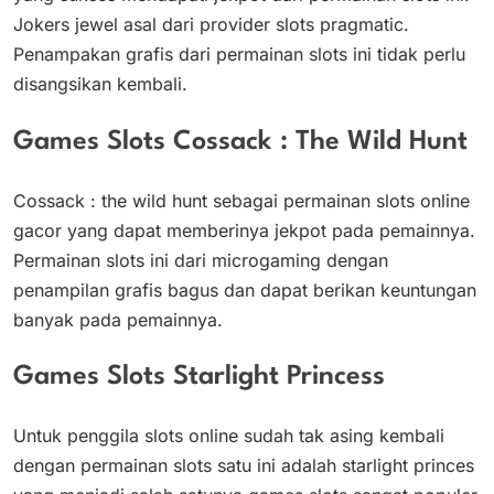
Jokers jewel asal dari provider slots pragmatic.
Penampakan grafis dari permainan slots ini tidak perlu
disangsikan kembali.
Games Slots Cossack : The Wild Hunt
Cossack : the wild hunt sebagai permainan slots online
gacor yang dapat memberinya jekpot pada pemainnya.
Permainan slots ini dari microgaming dengan
penampilan grafis bagus dan dapat berikan keuntungan
banyak pada pemainnya.
Games Slots Starlight Princess
Untuk penggila slots online sudah tak asing kembali
dengan permainan slots satu ini adalah starlight princes