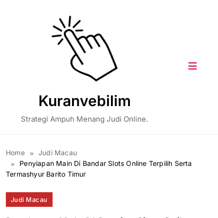
Skip
to
content
Kuranvebilim
Strategi Ampuh Menang Judi Online.
Home
Judi Macau
Penyiapan Main Di Bandar Slots Online Terpilih Serta
Termashyur Barito Timur
Judi Macau