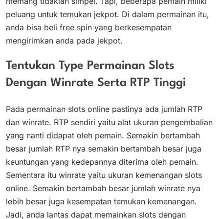
memang tidaklah simpel. Tapi, beberapa pemain miliki
peluang untuk temukan jekpot. Di dalam permainan itu,
anda bisa beli free spin yang berkesempatan
mengirimkan anda pada jekpot.
Tentukan Type Permainan Slots
Dengan Winrate Serta RTP Tinggi
Pada permainan slots online pastinya ada jumlah RTP
dan winrate. RTP sendiri yaitu alat ukuran pengembalian
yang nanti didapat oleh pemain. Semakin bertambah
besar jumlah RTP nya semakin bertambah besar juga
keuntungan yang kedepannya diterima oleh pemain.
Sementara itu winrate yaitu ukuran kemenangan slots
online. Semakin bertambah besar jumlah winrate nya
lebih besar juga kesempatan temukan kemenangan.
Jadi, anda lantas dapat memainkan slots dengan