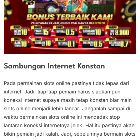
Sambungan Internet Konstan
Pada permainan slots online pastinya tidak lepas dari
internet. Jadi, tiap-tiap pemain harus siapkan pun
koneksi internet supaya masih tetap konstan biar main
slots online menjadi lebih lancar. Janganlah sampai di
waktu permainkan slots online ini mendadak stop
lantaran koneksi internetnya jelek. Hal itu pastinya akan
bikin pemain jadi kalah. Jadi, sebelumnya bermain slots