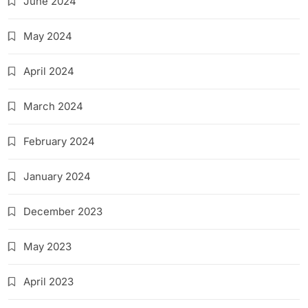
June 2024
May 2024
April 2024
March 2024
February 2024
January 2024
December 2023
May 2023
April 2023