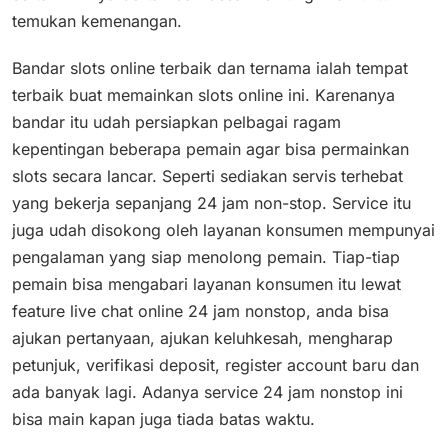
temukan kemenangan.
Bandar slots online terbaik dan ternama ialah tempat
terbaik buat memainkan slots online ini. Karenanya
bandar itu udah persiapkan pelbagai ragam
kepentingan beberapa pemain agar bisa permainkan
slots secara lancar. Seperti sediakan servis terhebat
yang bekerja sepanjang 24 jam non-stop. Service itu
juga udah disokong oleh layanan konsumen mempunyai
pengalaman yang siap menolong pemain. Tiap-tiap
pemain bisa mengabari layanan konsumen itu lewat
feature live chat online 24 jam nonstop, anda bisa
ajukan pertanyaan, ajukan keluhkesah, mengharap
petunjuk, verifikasi deposit, register account baru dan
ada banyak lagi. Adanya service 24 jam nonstop ini
bisa main kapan juga tiada batas waktu.