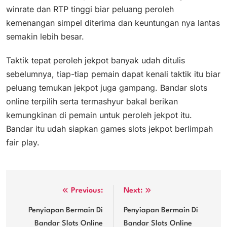
winrate dan RTP tinggi biar peluang peroleh
kemenangan simpel diterima dan keuntungan nya lantas
semakin lebih besar.
Taktik tepat peroleh jekpot banyak udah ditulis
sebelumnya, tiap-tiap pemain dapat kenali taktik itu biar
peluang temukan jekpot juga gampang. Bandar slots
online terpilih serta termashyur bakal berikan
kemungkinan di pemain untuk peroleh jekpot itu.
Bandar itu udah siapkan games slots jekpot berlimpah
fair play.
Post
Previous:
Next:
navigation
Penyiapan Bermain Di
Penyiapan Bermain Di
Bandar Slots Online
Bandar Slots Online