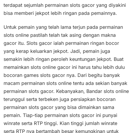
terdapat sejumlah permainan slots gacor yang diyakini
bisa memberi jekpot lebih ringan pada pemainnya.
Untuk pemain yang telah lama terjun pada permainan
slots online pastilah telah tak asing dengan makna
gacor itu. Slots gacor ialah permainan ringan bocor
yang kerap keluarkan jekpot. Jadi, pemain juga
semakin lebih ringan peroleh keuntungan jekpot. Buat
memainkan slots online gacor ini harus tahu lebih dulu
bocoran games slots gacor nya. Dari begitu banyak
macam permainan slots online tentu ada sekian banyak
permainan slots gacor. Kebanyakan, Bandar slots online
terunggul serta terbeken juga persiapkan bocoran
permainan slots gacor yang bisa dimainkan sama
pemain. Tiap-tiap permainan slots gacor ini punyai
winrate serta RTP tinggi. Kian tinggi jumlah winrate
serta RTP nya bertambah besar kemungkinan untuk