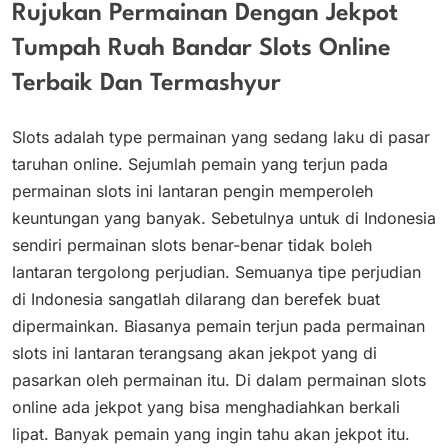
Rujukan Permainan Dengan Jekpot
Tumpah Ruah Bandar Slots Online
Terbaik Dan Termashyur
Slots adalah type permainan yang sedang laku di pasar
taruhan online. Sejumlah pemain yang terjun pada
permainan slots ini lantaran pengin memperoleh
keuntungan yang banyak. Sebetulnya untuk di Indonesia
sendiri permainan slots benar-benar tidak boleh
lantaran tergolong perjudian. Semuanya tipe perjudian
di Indonesia sangatlah dilarang dan berefek buat
dipermainkan. Biasanya pemain terjun pada permainan
slots ini lantaran terangsang akan jekpot yang di
pasarkan oleh permainan itu. Di dalam permainan slots
online ada jekpot yang bisa menghadiahkan berkali
lipat. Banyak pemain yang ingin tahu akan jekpot itu.