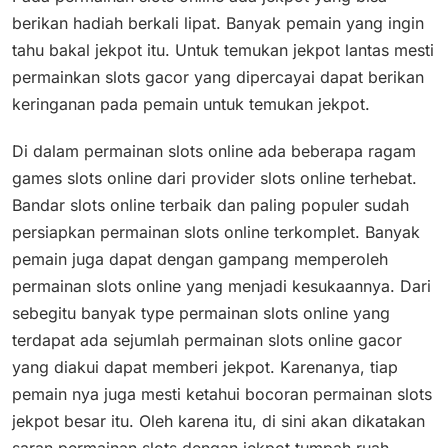
berikan hadiah berkali lipat. Banyak pemain yang ingin
tahu bakal jekpot itu. Untuk temukan jekpot lantas mesti
permainkan slots gacor yang dipercayai dapat berikan
keringanan pada pemain untuk temukan jekpot.
Di dalam permainan slots online ada beberapa ragam
games slots online dari provider slots online terhebat.
Bandar slots online terbaik dan paling populer sudah
persiapkan permainan slots online terkomplet. Banyak
pemain juga dapat dengan gampang memperoleh
permainan slots online yang menjadi kesukaannya. Dari
sebegitu banyak type permainan slots online yang
terdapat ada sejumlah permainan slots online gacor
yang diakui dapat memberi jekpot. Karenanya, tiap
pemain nya juga mesti ketahui bocoran permainan slots
jekpot besar itu. Oleh karena itu, di sini akan dikatakan