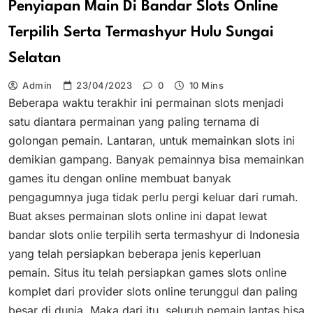
Penyiapan Main Di Bandar Slots Online
Terpilih Serta Termashyur Hulu Sungai
Selatan
Admin
23/04/2023
0
10 Mins
Beberapa waktu terakhir ini permainan slots menjadi
satu diantara permainan yang paling ternama di
golongan pemain. Lantaran, untuk memainkan slots ini
demikian gampang. Banyak pemainnya bisa memainkan
games itu dengan online membuat banyak
pengagumnya juga tidak perlu pergi keluar dari rumah.
Buat akses permainan slots online ini dapat lewat
bandar slots onlie terpilih serta termashyur di Indonesia
yang telah persiapkan beberapa jenis keperluan
pemain. Situs itu telah persiapkan games slots online
komplet dari provider slots online terunggul dan paling
besar di dunia. Maka dari itu, seluruh pemain lantas bisa