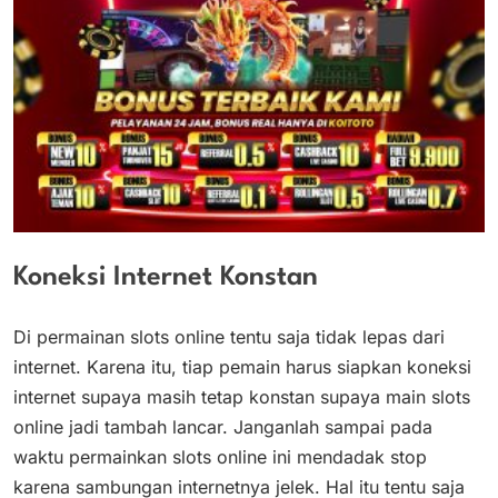
Koneksi Internet Konstan
Di permainan slots online tentu saja tidak lepas dari
internet. Karena itu, tiap pemain harus siapkan koneksi
internet supaya masih tetap konstan supaya main slots
online jadi tambah lancar. Janganlah sampai pada
waktu permainkan slots online ini mendadak stop
karena sambungan internetnya jelek. Hal itu tentu saja