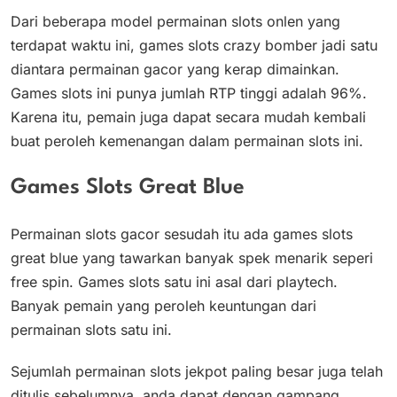
Dari beberapa model permainan slots onlen yang
terdapat waktu ini, games slots crazy bomber jadi satu
diantara permainan gacor yang kerap dimainkan.
Games slots ini punya jumlah RTP tinggi adalah 96%.
Karena itu, pemain juga dapat secara mudah kembali
buat peroleh kemenangan dalam permainan slots ini.
Games Slots Great Blue
Permainan slots gacor sesudah itu ada games slots
great blue yang tawarkan banyak spek menarik seperi
free spin. Games slots satu ini asal dari playtech.
Banyak pemain yang peroleh keuntungan dari
permainan slots satu ini.
Sejumlah permainan slots jekpot paling besar juga telah
ditulis sebelumnya, anda dapat dengan gampang