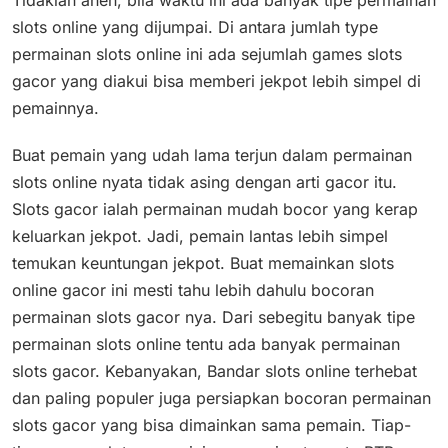
Tidaklah aneh, bila waktu ini ada banyak tipe permainan
slots online yang dijumpai. Di antara jumlah type
permainan slots online ini ada sejumlah games slots
gacor yang diakui bisa memberi jekpot lebih simpel di
pemainnya.
Buat pemain yang udah lama terjun dalam permainan
slots online nyata tidak asing dengan arti gacor itu.
Slots gacor ialah permainan mudah bocor yang kerap
keluarkan jekpot. Jadi, pemain lantas lebih simpel
temukan keuntungan jekpot. Buat memainkan slots
online gacor ini mesti tahu lebih dahulu bocoran
permainan slots gacor nya. Dari sebegitu banyak tipe
permainan slots online tentu ada banyak permainan
slots gacor. Kebanyakan, Bandar slots online terhebat
dan paling populer juga persiapkan bocoran permainan
slots gacor yang bisa dimainkan sama pemain. Tiap-