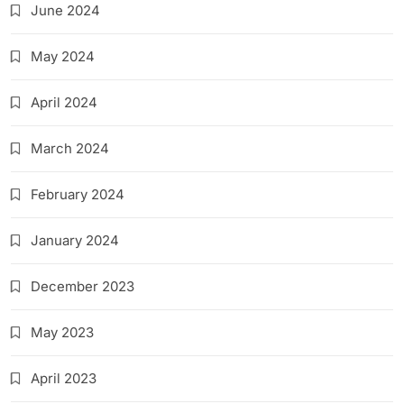
June 2024
May 2024
April 2024
March 2024
February 2024
January 2024
December 2023
May 2023
April 2023