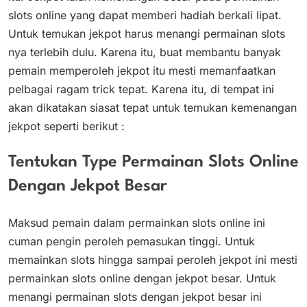
slots online yang dapat memberi hadiah berkali lipat.
Untuk temukan jekpot harus menangi permainan slots
nya terlebih dulu. Karena itu, buat membantu banyak
pemain memperoleh jekpot itu mesti memanfaatkan
pelbagai ragam trick tepat. Karena itu, di tempat ini
akan dikatakan siasat tepat untuk temukan kemenangan
jekpot seperti berikut :
Tentukan Type Permainan Slots Online
Dengan Jekpot Besar
Maksud pemain dalam permainkan slots online ini
cuman pengin peroleh pemasukan tinggi. Untuk
memainkan slots hingga sampai peroleh jekpot ini mesti
permainkan slots online dengan jekpot besar. Untuk
menangi permainan slots dengan jekpot besar ini