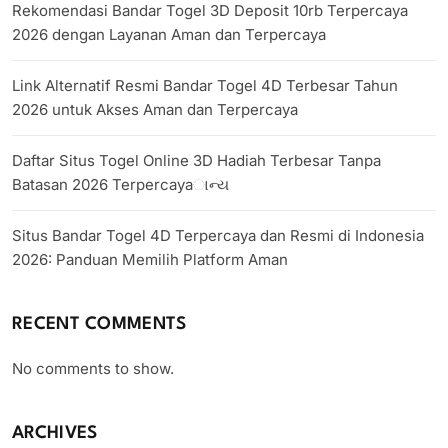
Rekomendasi Bandar Togel 3D Deposit 10rb Terpercaya
2026 dengan Layanan Aman dan Terpercaya
Link Alternatif Resmi Bandar Togel 4D Terbesar Tahun
2026 untuk Akses Aman dan Terpercaya
Daftar Situs Togel Online 3D Hadiah Terbesar Tanpa
Batasan 2026 Terpercayaાન્ય
Situs Bandar Togel 4D Terpercaya dan Resmi di Indonesia
2026: Panduan Memilih Platform Aman
RECENT COMMENTS
No comments to show.
ARCHIVES