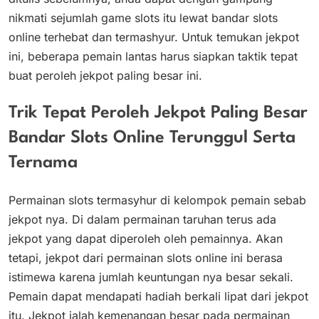
nikmati sejumlah game slots itu lewat bandar slots
online terhebat dan termashyur. Untuk temukan jekpot
ini, beberapa pemain lantas harus siapkan taktik tepat
buat peroleh jekpot paling besar ini.
Trik Tepat Peroleh Jekpot Paling Besar
Bandar Slots Online Terunggul Serta
Ternama
Permainan slots termasyhur di kelompok pemain sebab
jekpot nya. Di dalam permainan taruhan terus ada
jekpot yang dapat diperoleh oleh pemainnya. Akan
tetapi, jekpot dari permainan slots online ini berasa
istimewa karena jumlah keuntungan nya besar sekali.
Pemain dapat mendapati hadiah berkali lipat dari jekpot
itu. Jekpot ialah kemenangan besar pada permainan