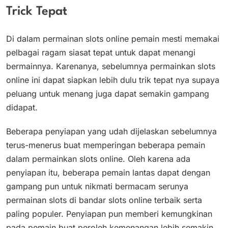
Trick Tepat
Di dalam permainan slots online pemain mesti memakai
pelbagai ragam siasat tepat untuk dapat menangi
bermainnya. Karenanya, sebelumnya permainkan slots
online ini dapat siapkan lebih dulu trik tepat nya supaya
peluang untuk menang juga dapat semakin gampang
didapat.
Beberapa penyiapan yang udah dijelaskan sebelumnya
terus-menerus buat memperingan beberapa pemain
dalam permainkan slots online. Oleh karena ada
penyiapan itu, beberapa pemain lantas dapat dengan
gampang pun untuk nikmati bermacam serunya
permainan slots di bandar slots online terbaik serta
paling populer. Penyiapan pun memberi kemungkinan
pada pemain buat peroleh kemenangan lebih semakin