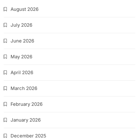
August 2026
July 2026
June 2026
May 2026
April 2026
March 2026
February 2026
January 2026
December 2025