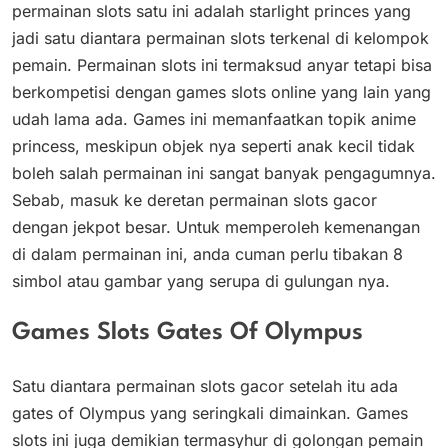
permainan slots satu ini adalah starlight princes yang
jadi satu diantara permainan slots terkenal di kelompok
pemain. Permainan slots ini termaksud anyar tetapi bisa
berkompetisi dengan games slots online yang lain yang
udah lama ada. Games ini memanfaatkan topik anime
princess, meskipun objek nya seperti anak kecil tidak
boleh salah permainan ini sangat banyak pengagumnya.
Sebab, masuk ke deretan permainan slots gacor
dengan jekpot besar. Untuk memperoleh kemenangan
di dalam permainan ini, anda cuman perlu tibakan 8
simbol atau gambar yang serupa di gulungan nya.
Games Slots Gates Of Olympus
Satu diantara permainan slots gacor setelah itu ada
gates of Olympus yang seringkali dimainkan. Games
slots ini juga demikian termasyhur di golongan pemain