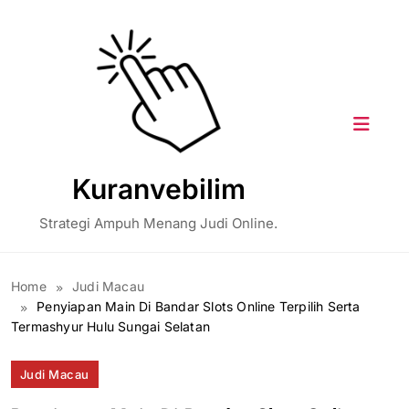
Skip
to
content
Kuranvebilim
Strategi Ampuh Menang Judi Online.
Home
Judi Macau
Penyiapan Main Di Bandar Slots Online Terpilih Serta
Termashyur Hulu Sungai Selatan
Judi Macau