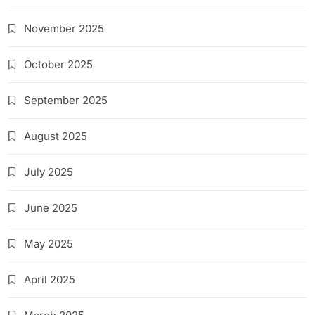
November 2025
October 2025
September 2025
August 2025
July 2025
June 2025
May 2025
April 2025