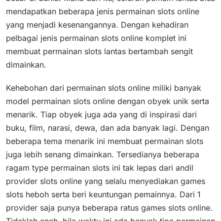
mendapatkan beberapa jenis permainan slots online
yang menjadi kesenangannya. Dengan kehadiran
pelbagai jenis permainan slots online komplet ini
membuat permainan slots lantas bertambah sengit
dimainkan.
Kehebohan dari permainan slots online miliki banyak
model permainan slots online dengan obyek unik serta
menarik. Tiap obyek juga ada yang di inspirasi dari
buku, film, narasi, dewa, dan ada banyak lagi. Dengan
beberapa tema menarik ini membuat permainan slots
juga lebih senang dimainkan. Tersedianya beberapa
ragam type permainan slots ini tak lepas dari andil
provider slots online yang selalu menyediakan games
slots heboh serta beri keuntungan pemainnya. Dari 1
provider saja punya beberapa ratus games slots online.