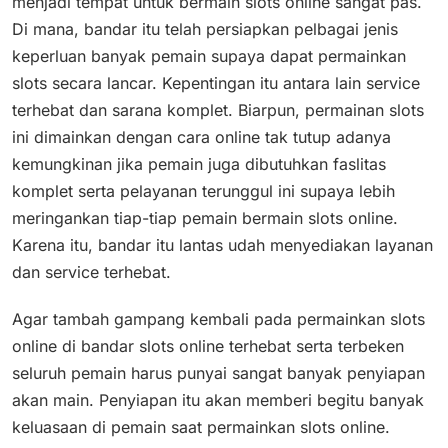
menjadi tempat untuk bermain slots online sangat pas.
Di mana, bandar itu telah persiapkan pelbagai jenis
keperluan banyak pemain supaya dapat permainkan
slots secara lancar. Kepentingan itu antara lain service
terhebat dan sarana komplet. Biarpun, permainan slots
ini dimainkan dengan cara online tak tutup adanya
kemungkinan jika pemain juga dibutuhkan faslitas
komplet serta pelayanan terunggul ini supaya lebih
meringankan tiap-tiap pemain bermain slots online.
Karena itu, bandar itu lantas udah menyediakan layanan
dan service terhebat.
Agar tambah gampang kembali pada permainkan slots
online di bandar slots online terhebat serta terbeken
seluruh pemain harus punyai sangat banyak penyiapan
akan main. Penyiapan itu akan memberi begitu banyak
keluasaan di pemain saat permainkan slots online.