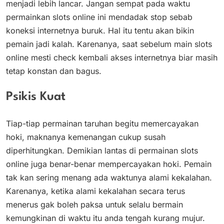
menjadi lebih lancar. Jangan sempat pada waktu
permainkan slots online ini mendadak stop sebab
koneksi internetnya buruk. Hal itu tentu akan bikin
pemain jadi kalah. Karenanya, saat sebelum main slots
online mesti check kembali akses internetnya biar masih
tetap konstan dan bagus.
Psikis Kuat
Tiap-tiap permainan taruhan begitu memercayakan
hoki, maknanya kemenangan cukup susah
diperhitungkan. Demikian lantas di permainan slots
online juga benar-benar mempercayakan hoki. Pemain
tak kan sering menang ada waktunya alami kekalahan.
Karenanya, ketika alami kekalahan secara terus
menerus gak boleh paksa untuk selalu bermain
kemungkinan di waktu itu anda tengah kurang mujur.