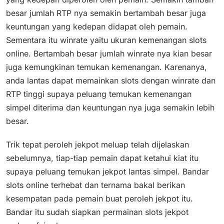
besar jumlah RTP nya semakin bertambah besar juga
keuntungan yang kedepan didapat oleh pemain.
Sementara itu winrate yaitu ukuran kemenangan slots
online. Bertambah besar jumlah winrate nya kian besar
juga kemungkinan temukan kemenangan. Karenanya,
anda lantas dapat memainkan slots dengan winrate dan
RTP tinggi supaya peluang temukan kemenangan
simpel diterima dan keuntungan nya juga semakin lebih
besar.
Trik tepat peroleh jekpot meluap telah dijelaskan
sebelumnya, tiap-tiap pemain dapat ketahui kiat itu
supaya peluang temukan jekpot lantas simpel. Bandar
slots online terhebat dan ternama bakal berikan
kesempatan pada pemain buat peroleh jekpot itu.
Bandar itu sudah siapkan permainan slots jekpot