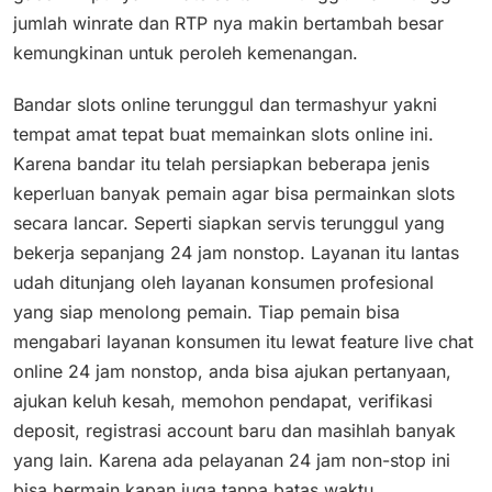
jumlah winrate dan RTP nya makin bertambah besar
kemungkinan untuk peroleh kemenangan.
Bandar slots online terunggul dan termashyur yakni
tempat amat tepat buat memainkan slots online ini.
Karena bandar itu telah persiapkan beberapa jenis
keperluan banyak pemain agar bisa permainkan slots
secara lancar. Seperti siapkan servis terunggul yang
bekerja sepanjang 24 jam nonstop. Layanan itu lantas
udah ditunjang oleh layanan konsumen profesional
yang siap menolong pemain. Tiap pemain bisa
mengabari layanan konsumen itu lewat feature live chat
online 24 jam nonstop, anda bisa ajukan pertanyaan,
ajukan keluh kesah, memohon pendapat, verifikasi
deposit, registrasi account baru dan masihlah banyak
yang lain. Karena ada pelayanan 24 jam non-stop ini
bisa bermain kapan juga tanpa batas waktu.