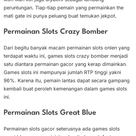
peruntungan. Tiap-tiap pemain yang permainkan the
mati gate ini punya peluang buat temukan jekpot.
Permainan Slots Crazy Bomber
Dari begitu banyak macam permainan slots onlen yang
terdapat waktu ini, games slots crazy bomber menjadi
satu diantara permainan gacor yang kerap dimainkan.
Games slots ini mempunyai jumlah RTP tinggi yakni
96%. Karena itu, pemain lantas dapat secara gampang
kembali buat peroleh kemenangan dalam games slots
ini.
Permainan Slots Great Blue
Permainan slots gacor seterusnya ada games slots