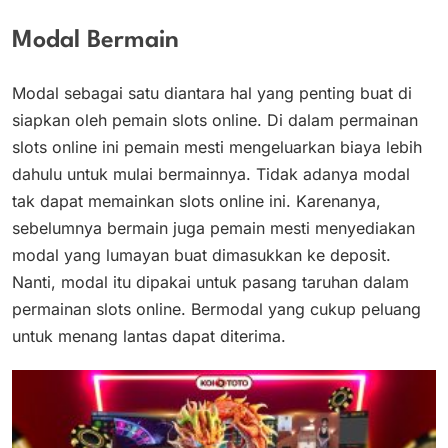
Modal Bermain
Modal sebagai satu diantara hal yang penting buat di
siapkan oleh pemain slots online. Di dalam permainan
slots online ini pemain mesti mengeluarkan biaya lebih
dahulu untuk mulai bermainnya. Tidak adanya modal
tak dapat memainkan slots online ini. Karenanya,
sebelumnya bermain juga pemain mesti menyediakan
modal yang lumayan buat dimasukkan ke deposit.
Nanti, modal itu dipakai untuk pasang taruhan dalam
permainan slots online. Bermodal yang cukup peluang
untuk menang lantas dapat diterima.