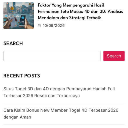
Faktor Yang Mempengaruhi Hasil
Permainan Toto Macau 4D dan 3D: Analisis
Mendalam dan Strategi Terbaik
10/06/2026
SEARCH
Search
RECENT POSTS
Situs Togel 3D dan 4D dengan Pembayaran Hadiah Full
Terbesar 2026 Resmi dan Terpercaya
Cara Klaim Bonus New Member Togel 4D Terbesar 2026
dengan Aman