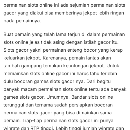
permainan slots online ini ada sejumlah permainan slots
gacor yang diakui bisa memberinya jekpot lebih ringan
pada pemainnya.
Buat pemain yang telah lama terjun di dalam permainan
slots online jelas tidak asing dengan istilah gacor itu.
Slots gacor yakni permainan enteng bocor yang kerap
keluarkan jekpot. Karenanya, pemain lantas akan
tambah gampang temukan keuntungan jekpot. Untuk
memainkan slots online gacor ini harus tahu terlebih
dulu bocoran games slots gacor nya. Dari begitu
banyak macam permainan slots online tentu ada banyak
games slots gacor. Umumnya, Bandar slots online
terunggul dan ternama sudah persiapkan bocoran
permainan slots gacor yang bisa dimainkan sama
pemain. Tiap-tiap permainan slots gacor ini punyai
winrate dan RTP tinggi. Lebih tinggi jumlah winrate dan