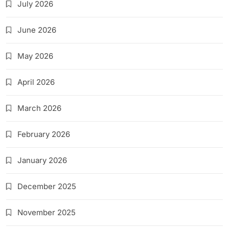
July 2026
June 2026
May 2026
April 2026
March 2026
February 2026
January 2026
December 2025
November 2025