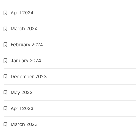
April 2024
March 2024
February 2024
January 2024
December 2023
May 2023
April 2023
March 2023