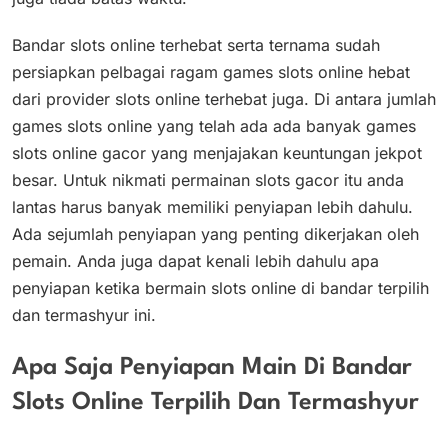
Bandar slots online terhebat serta ternama sudah
persiapkan pelbagai ragam games slots online hebat
dari provider slots online terhebat juga. Di antara jumlah
games slots online yang telah ada ada banyak games
slots online gacor yang menjajakan keuntungan jekpot
besar. Untuk nikmati permainan slots gacor itu anda
lantas harus banyak memiliki penyiapan lebih dahulu.
Ada sejumlah penyiapan yang penting dikerjakan oleh
pemain. Anda juga dapat kenali lebih dahulu apa
penyiapan ketika bermain slots online di bandar terpilih
dan termashyur ini.
Apa Saja Penyiapan Main Di Bandar
Slots Online Terpilih Dan Termashyur