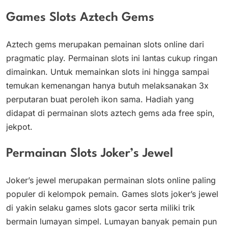
Games Slots Aztech Gems
Aztech gems merupakan pemainan slots online dari
pragmatic play. Permainan slots ini lantas cukup ringan
dimainkan. Untuk memainkan slots ini hingga sampai
temukan kemenangan hanya butuh melaksanakan 3x
perputaran buat peroleh ikon sama. Hadiah yang
didapat di permainan slots aztech gems ada free spin,
jekpot.
Permainan Slots Joker’s Jewel
Joker’s jewel merupakan permainan slots online paling
populer di kelompok pemain. Games slots joker’s jewel
di yakin selaku games slots gacor serta miliki trik
bermain lumayan simpel. Lumayan banyak pemain pun