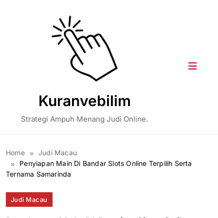
Skip
to
content
Kuranvebilim
Strategi Ampuh Menang Judi Online.
Home
Judi Macau
Penyiapan Main Di Bandar Slots Online Terpilih Serta
Ternama Samarinda
Judi Macau