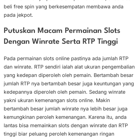
beli free spin yang berkesempatan membawa anda
pada jekpot.
Putuskan Macam Permainan Slots
Dengan Winrate Serta RTP Tinggi
Pada permainan slots online pastinya ada jumlah RTP
dan winrate. RTP sendiri ialah alat ukuran pengembalian
yang kedepan diperoleh oleh pemain. Bertambah besar
jumlah RTP nya bertambah besar juga keuntungan yang
kedepannya diperoleh oleh pemain. Sedang winrate
yakni ukuran kemenangan slots online. Makin
bertambah besar jumlah winrate nya lebih besar juga
kemungkinan peroleh kemenangan. Karena itu, anda
lantas bisa memainkan slots dengan winrate dan RTP
tinggi biar peluang peroleh kemenangan ringan