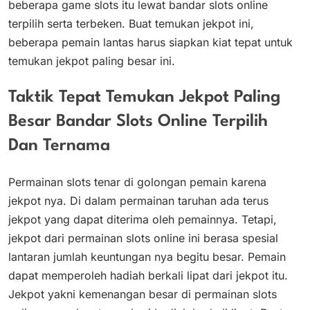
beberapa game slots itu lewat bandar slots online
terpilih serta terbeken. Buat temukan jekpot ini,
beberapa pemain lantas harus siapkan kiat tepat untuk
temukan jekpot paling besar ini.
Taktik Tepat Temukan Jekpot Paling
Besar Bandar Slots Online Terpilih
Dan Ternama
Permainan slots tenar di golongan pemain karena
jekpot nya. Di dalam permainan taruhan ada terus
jekpot yang dapat diterima oleh pemainnya. Tetapi,
jekpot dari permainan slots online ini berasa spesial
lantaran jumlah keuntungan nya begitu besar. Pemain
dapat memperoleh hadiah berkali lipat dari jekpot itu.
Jekpot yakni kemenangan besar di permainan slots