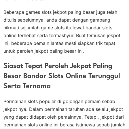
Beberapa games slots jekpot paling besar juga telah
ditulis sebelumnya, anda dapat dengan gampang
nikmati sejumlah game slots itu lewat bandar slots
online terhebat serta termashyur. Buat temukan jekpot
ini, beberapa pemain lantas mesti siapkan trik tepat
untuk peroleh jekpot paling besar ini.
Siasat Tepat Peroleh Jekpot Paling
Besar Bandar Slots Online Terunggul
Serta Ternama
Permainan slots populer di golongan pemain sebab
jekpot nya. Dalam permainan taruhan ada selalu jekpot
yang dapat didapat oleh pemainnya. Tetapi, jekpot dari
permainan slots online ini berasa istimewa sebab jumlah