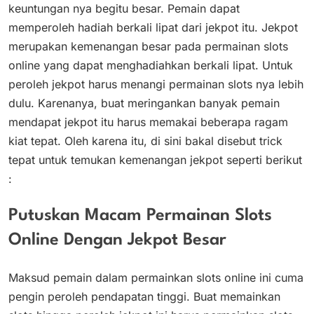
keuntungan nya begitu besar. Pemain dapat
memperoleh hadiah berkali lipat dari jekpot itu. Jekpot
merupakan kemenangan besar pada permainan slots
online yang dapat menghadiahkan berkali lipat. Untuk
peroleh jekpot harus menangi permainan slots nya lebih
dulu. Karenanya, buat meringankan banyak pemain
mendapat jekpot itu harus memakai beberapa ragam
kiat tepat. Oleh karena itu, di sini bakal disebut trick
tepat untuk temukan kemenangan jekpot seperti berikut
:
Putuskan Macam Permainan Slots
Online Dengan Jekpot Besar
Maksud pemain dalam permainkan slots online ini cuma
pengin peroleh pendapatan tinggi. Buat memainkan