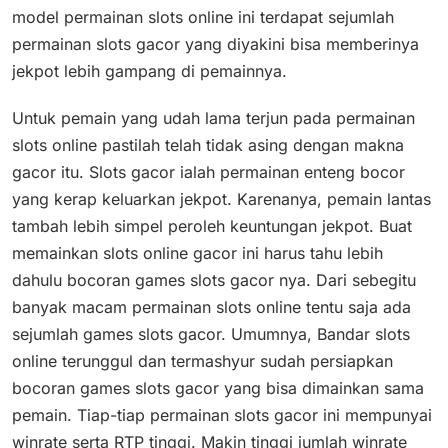
model permainan slots online ini terdapat sejumlah
permainan slots gacor yang diyakini bisa memberinya
jekpot lebih gampang di pemainnya.
Untuk pemain yang udah lama terjun pada permainan
slots online pastilah telah tidak asing dengan makna
gacor itu. Slots gacor ialah permainan enteng bocor
yang kerap keluarkan jekpot. Karenanya, pemain lantas
tambah lebih simpel peroleh keuntungan jekpot. Buat
memainkan slots online gacor ini harus tahu lebih
dahulu bocoran games slots gacor nya. Dari sebegitu
banyak macam permainan slots online tentu saja ada
sejumlah games slots gacor. Umumnya, Bandar slots
online terunggul dan termashyur sudah persiapkan
bocoran games slots gacor yang bisa dimainkan sama
pemain. Tiap-tiap permainan slots gacor ini mempunyai
winrate serta RTP tinggi. Makin tinggi jumlah winrate