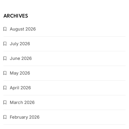
ARCHIVES
August 2026
July 2026
June 2026
May 2026
April 2026
March 2026
February 2026