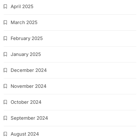
April 2025
March 2025
February 2025
January 2025
December 2024
November 2024
October 2024
September 2024
August 2024