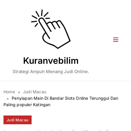
Skip
to
content
Kuranvebilim
Strategi Ampuh Menang Judi Online.
Home
Judi Macau
Penyiapan Main Di Bandar Slots Online Terunggul Dan
Paling populer Katingan
Judi Macau