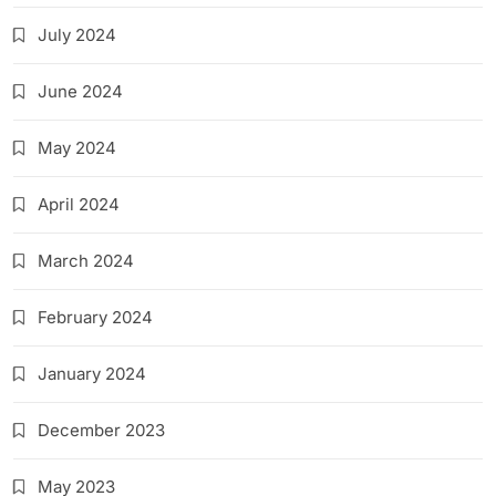
July 2024
June 2024
May 2024
April 2024
March 2024
February 2024
January 2024
December 2023
May 2023