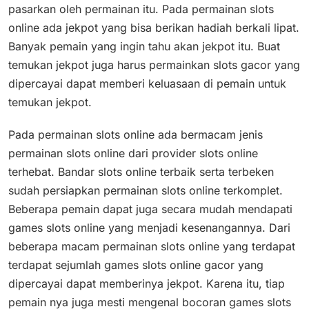
pasarkan oleh permainan itu. Pada permainan slots
online ada jekpot yang bisa berikan hadiah berkali lipat.
Banyak pemain yang ingin tahu akan jekpot itu. Buat
temukan jekpot juga harus permainkan slots gacor yang
dipercayai dapat memberi keluasaan di pemain untuk
temukan jekpot.
Pada permainan slots online ada bermacam jenis
permainan slots online dari provider slots online
terhebat. Bandar slots online terbaik serta terbeken
sudah persiapkan permainan slots online terkomplet.
Beberapa pemain dapat juga secara mudah mendapati
games slots online yang menjadi kesenangannya. Dari
beberapa macam permainan slots online yang terdapat
terdapat sejumlah games slots online gacor yang
dipercayai dapat memberinya jekpot. Karena itu, tiap
pemain nya juga mesti mengenal bocoran games slots