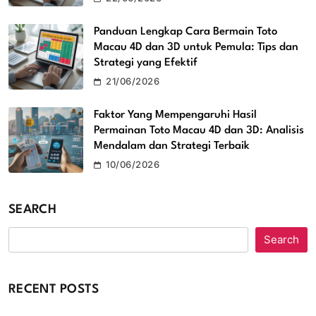
Panduan Lengkap Cara Bermain Toto
Macau 4D dan 3D untuk Pemula: Tips dan
Strategi yang Efektif
21/06/2026
Faktor Yang Mempengaruhi Hasil
Permainan Toto Macau 4D dan 3D: Analisis
Mendalam dan Strategi Terbaik
10/06/2026
SEARCH
Search
RECENT POSTS