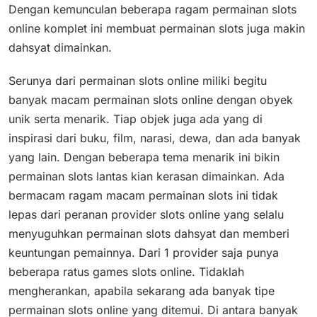
Dengan kemunculan beberapa ragam permainan slots
online komplet ini membuat permainan slots juga makin
dahsyat dimainkan.
Serunya dari permainan slots online miliki begitu
banyak macam permainan slots online dengan obyek
unik serta menarik. Tiap objek juga ada yang di
inspirasi dari buku, film, narasi, dewa, dan ada banyak
yang lain. Dengan beberapa tema menarik ini bikin
permainan slots lantas kian kerasan dimainkan. Ada
bermacam ragam macam permainan slots ini tidak
lepas dari peranan provider slots online yang selalu
menyuguhkan permainan slots dahsyat dan memberi
keuntungan pemainnya. Dari 1 provider saja punya
beberapa ratus games slots online. Tidaklah
mengherankan, apabila sekarang ada banyak tipe
permainan slots online yang ditemui. Di antara banyak