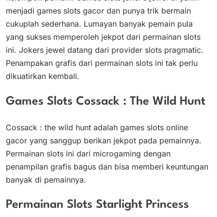
menjadi games slots gacor dan punya trik bermain
cukuplah sederhana. Lumayan banyak pemain pula
yang sukses memperoleh jekpot dari permainan slots
ini. Jokers jewel datang dari provider slots pragmatic.
Penampakan grafis dari permainan slots ini tak perlu
dikuatirkan kembali.
Games Slots Cossack : The Wild Hunt
Cossack : the wild hunt adalah games slots online
gacor yang sanggup berikan jekpot pada pemainnya.
Permainan slots ini dari microgaming dengan
penampilan grafis bagus dan bisa memberi keuntungan
banyak di pemainnya.
Permainan Slots Starlight Princess