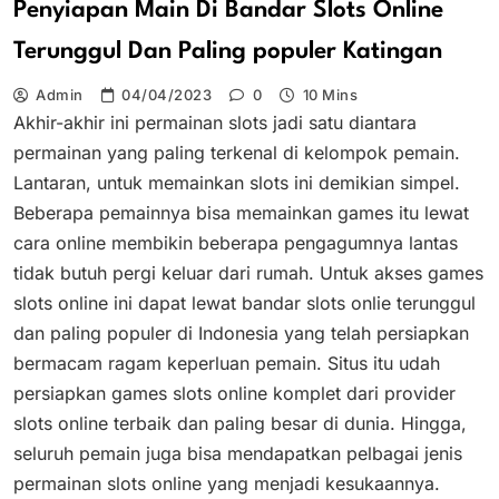
Penyiapan Main Di Bandar Slots Online
Terunggul Dan Paling populer Katingan
Admin
04/04/2023
0
10 Mins
Akhir-akhir ini permainan slots jadi satu diantara
permainan yang paling terkenal di kelompok pemain.
Lantaran, untuk memainkan slots ini demikian simpel.
Beberapa pemainnya bisa memainkan games itu lewat
cara online membikin beberapa pengagumnya lantas
tidak butuh pergi keluar dari rumah. Untuk akses games
slots online ini dapat lewat bandar slots onlie terunggul
dan paling populer di Indonesia yang telah persiapkan
bermacam ragam keperluan pemain. Situs itu udah
persiapkan games slots online komplet dari provider
slots online terbaik dan paling besar di dunia. Hingga,
seluruh pemain juga bisa mendapatkan pelbagai jenis
permainan slots online yang menjadi kesukaannya.