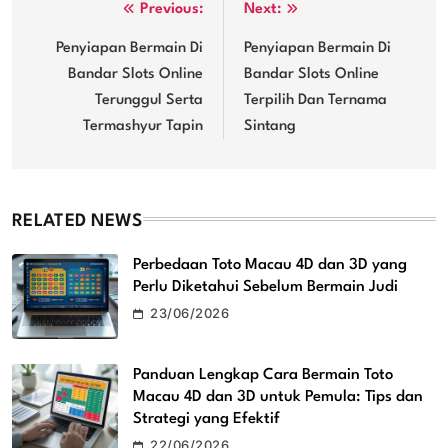
Post
Previous:
Next:
navigation
Penyiapan Bermain Di
Penyiapan Bermain Di
Bandar Slots Online
Bandar Slots Online
Terunggul Serta
Terpilih Dan Ternama
Termashyur Tapin
Sintang
RELATED NEWS
Perbedaan Toto Macau 4D dan 3D yang
Perlu Diketahui Sebelum Bermain Judi
23/06/2026
Panduan Lengkap Cara Bermain Toto
Macau 4D dan 3D untuk Pemula: Tips dan
Strategi yang Efektif
22/06/2026