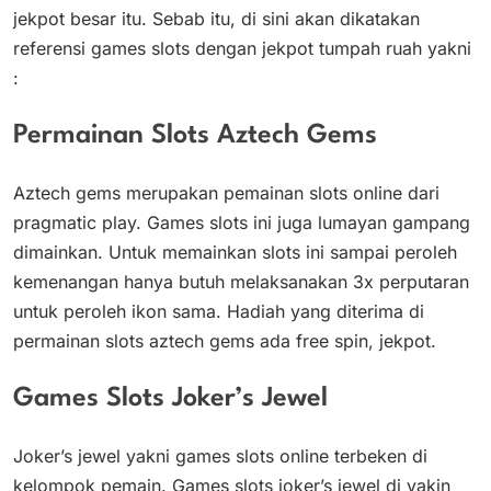
jekpot besar itu. Sebab itu, di sini akan dikatakan
referensi games slots dengan jekpot tumpah ruah yakni
:
Permainan Slots Aztech Gems
Aztech gems merupakan pemainan slots online dari
pragmatic play. Games slots ini juga lumayan gampang
dimainkan. Untuk memainkan slots ini sampai peroleh
kemenangan hanya butuh melaksanakan 3x perputaran
untuk peroleh ikon sama. Hadiah yang diterima di
permainan slots aztech gems ada free spin, jekpot.
Games Slots Joker’s Jewel
Joker’s jewel yakni games slots online terbeken di
kelompok pemain. Games slots joker’s jewel di yakin