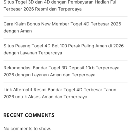
Situs Togel 3D dan 4D dengan Pembayaran Hadiah Full
Terbesar 2026 Resmi dan Terpercaya
Cara Klaim Bonus New Member Togel 4D Terbesar 2026
dengan Aman
Situs Pasang Togel 4D Bet 100 Perak Paling Aman di 2026
dengan Layanan Terpercaya
Rekomendasi Bandar Togel 3D Deposit 10rb Terpercaya
2026 dengan Layanan Aman dan Terpercaya
Link Alternatif Resmi Bandar Togel 4D Terbesar Tahun
2026 untuk Akses Aman dan Terpercaya
RECENT COMMENTS
No comments to show.