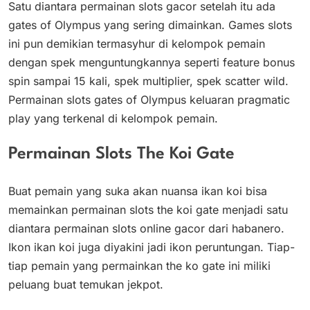
Satu diantara permainan slots gacor setelah itu ada
gates of Olympus yang sering dimainkan. Games slots
ini pun demikian termasyhur di kelompok pemain
dengan spek menguntungkannya seperti feature bonus
spin sampai 15 kali, spek multiplier, spek scatter wild.
Permainan slots gates of Olympus keluaran pragmatic
play yang terkenal di kelompok pemain.
Permainan Slots The Koi Gate
Buat pemain yang suka akan nuansa ikan koi bisa
memainkan permainan slots the koi gate menjadi satu
diantara permainan slots online gacor dari habanero.
Ikon ikan koi juga diyakini jadi ikon peruntungan. Tiap-
tiap pemain yang permainkan the ko gate ini miliki
peluang buat temukan jekpot.